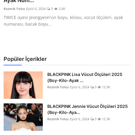
Ayak Num...
Testler
Kozmik Yolcu
Eylül 6, 2024
0
2.6K
TWICE üyesi Jeongyeon'un boyu, kilosu, vücut ölçüleri, ayak
numarası, bacak boyu...
Popüler İçerikler
BLACKPINK Lisa Vücut Ölçüleri 2025
(Boy-Kilo-Ayak ...
Kozmik Yolcu
Eylül 6, 2024
0
13.3K
BLACKPINK Jennie Vücut Ölçüleri 2025
(Boy-Kilo-Aya...
Kozmik Yolcu
Eylül 6, 2024
0
12.3K