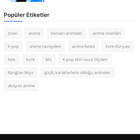
Popüler Etiketler
öneri
anime
benzeri animeler
anime önerileri
k-pop
anime tavsiyeleri
anime listesi
kore dünyası
liste
kore
bts
K-pop idol vücut ölçüleri
Bangtan Boys
güçlü karakterlerin olduğu animeler
aksiyon anime