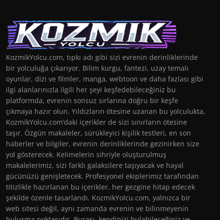
KozmikYolcu.com, tıpkı adı gibi sizi evrenin derinliklerinde
bir yolculuğa çıkarıyor. Bilim kurgu, fantezi, uzay temalı
oyunlar, dizi ve filmler, manga, webtoon ve daha fazlası gibi
ilgi alanlarınızla ilgili her şeyi keşfedebileceğiniz bu
platformda, evrenin sonsuz sırlarına doğru bir keşfe
çıkmaya hazır olun. Yıldızların ötesine uzanan bu yolculukta,
KozmikYolcu.com’daki içerikler de sizi sınırların ötesine
taşır. Özgün makaleler, sürükleyici kişilik testleri, en son
haberler ve bilgiler, evrenin derinliklerinde gezinirken size
yol gösterecek. Kelimelerin sihriyle oluşturulmuş
makalelerimiz, sizi farklı galaksilere taşıyacak ve hayal
gücünüzü genişletecek. Profesyonel ekiplerimiz tarafından
titizlikle hazırlanan bu içerikler, her gezgine hitap edecek
şekilde özenle tasarlandı. KozmikYolcu.com, yalnızca bir
web sitesi değil, aynı zamanda evrenin ve bilinmeyenin
buluşma noktasıdır. Burası, kendinizi bulabileceğiniz ve