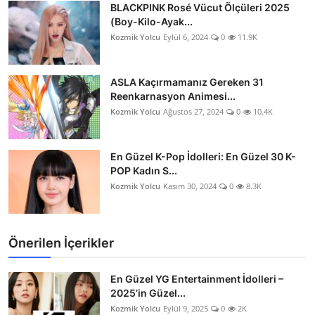
BLACKPINK Rosé Vücut Ölçüleri 2025
(Boy-Kilo-Ayak...
Kozmik Yolcu
Eylül 6, 2024
0
11.9K
ASLA Kaçırmamanız Gereken 31
Reenkarnasyon Animesi...
Kozmik Yolcu
Ağustos 27, 2024
0
10.4K
En Güzel K-Pop İdolleri: En Güzel 30 K-
POP Kadın S...
Kozmik Yolcu
Kasım 30, 2024
0
8.3K
Önerilen İçerikler
En Güzel YG Entertainment İdolleri –
2025’in Güzel...
Kozmik Yolcu
Eylül 9, 2025
0
2K