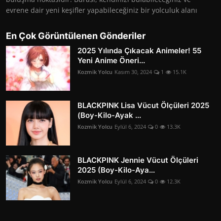
evrene dair yeni keşifler yapabileceğiniz bir yolculuk alanı
En Çok Görüntülenen Gönderiler
2025 Yılında Çıkacak Animeler! 55
Yeni Anime Öneri...
Kozmik Yolcu
Kasım 30, 2024
1
15.1K
BLACKPINK Lisa Vücut Ölçüleri 2025
(Boy-Kilo-Ayak ...
Kozmik Yolcu
Eylül 6, 2024
0
13.3K
BLACKPINK Jennie Vücut Ölçüleri
2025 (Boy-Kilo-Aya...
Kozmik Yolcu
Eylül 6, 2024
0
12.3K