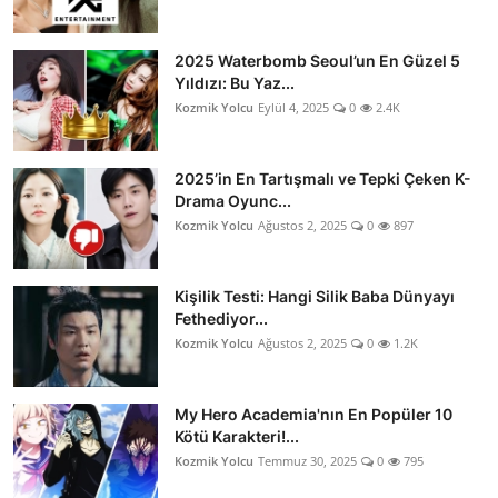
2025 Waterbomb Seoul’un En Güzel 5
Yıldızı: Bu Yaz...
Kozmik Yolcu
Eylül 4, 2025
0
2.4K
2025’in En Tartışmalı ve Tepki Çeken K-
Drama Oyunc...
Kozmik Yolcu
Ağustos 2, 2025
0
897
Kişilik Testi: Hangi Silik Baba Dünyayı
Fethediyor...
Kozmik Yolcu
Ağustos 2, 2025
0
1.2K
My Hero Academia'nın En Popüler 10
Kötü Karakteri!...
Kozmik Yolcu
Temmuz 30, 2025
0
795