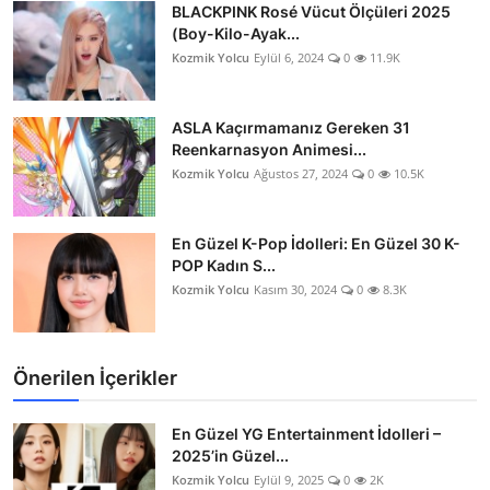
BLACKPINK Rosé Vücut Ölçüleri 2025
(Boy-Kilo-Ayak...
Kozmik Yolcu
Eylül 6, 2024
0
11.9K
ASLA Kaçırmamanız Gereken 31
Reenkarnasyon Animesi...
Kozmik Yolcu
Ağustos 27, 2024
0
10.5K
En Güzel K-Pop İdolleri: En Güzel 30 K-
POP Kadın S...
Kozmik Yolcu
Kasım 30, 2024
0
8.3K
Önerilen İçerikler
En Güzel YG Entertainment İdolleri –
2025’in Güzel...
Kozmik Yolcu
Eylül 9, 2025
0
2K