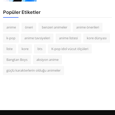
Popüler Etiketler
anime
öneri
benzeri animeler
anime önerileri
k-pop
anime tavsiyeleri
anime listesi
kore dünyası
liste
kore
bts
K-pop idol vücut ölçüleri
Bangtan Boys
aksiyon anime
güçlü karakterlerin olduğu animeler