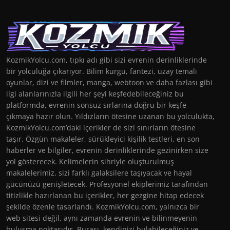
KozmikYolcu.com, tıpkı adı gibi sizi evrenin derinliklerinde
bir yolculuğa çıkarıyor. Bilim kurgu, fantezi, uzay temalı
oyunlar, dizi ve filmler, manga, webtoon ve daha fazlası gibi
ilgi alanlarınızla ilgili her şeyi keşfedebileceğiniz bu
platformda, evrenin sonsuz sırlarına doğru bir keşfe
çıkmaya hazır olun. Yıldızların ötesine uzanan bu yolculukta,
KozmikYolcu.com’daki içerikler de sizi sınırların ötesine
taşır. Özgün makaleler, sürükleyici kişilik testleri, en son
haberler ve bilgiler, evrenin derinliklerinde gezinirken size
yol gösterecek. Kelimelerin sihriyle oluşturulmuş
makalelerimiz, sizi farklı galaksilere taşıyacak ve hayal
gücünüzü genişletecek. Profesyonel ekiplerimiz tarafından
titizlikle hazırlanan bu içerikler, her gezgine hitap edecek
şekilde özenle tasarlandı. KozmikYolcu.com, yalnızca bir
web sitesi değil, aynı zamanda evrenin ve bilinmeyenin
buluşma noktasıdır. Burası, kendinizi bulabileceğiniz ve