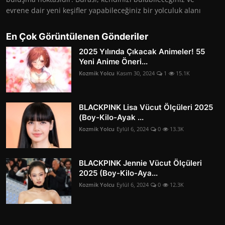
evrene dair yeni keşifler yapabileceğiniz bir yolculuk alanı
En Çok Görüntülenen Gönderiler
2025 Yılında Çıkacak Animeler! 55
Yeni Anime Öneri...
Kozmik Yolcu
Kasım 30, 2024
1
15.1K
BLACKPINK Lisa Vücut Ölçüleri 2025
(Boy-Kilo-Ayak ...
Kozmik Yolcu
Eylül 6, 2024
0
13.3K
BLACKPINK Jennie Vücut Ölçüleri
2025 (Boy-Kilo-Aya...
Kozmik Yolcu
Eylül 6, 2024
0
12.3K