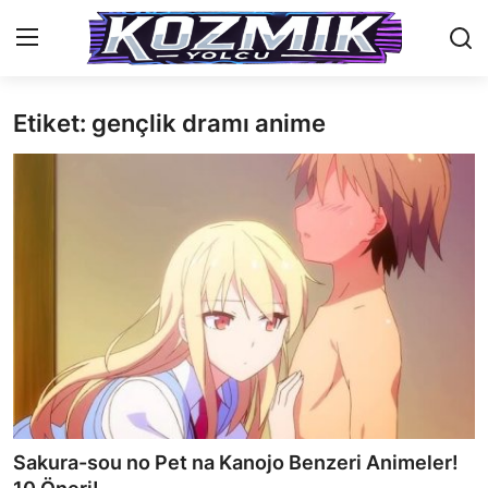
Etiket: gençlik dramı anime
Anasayfa
Genel
İletişim
Anime Önerileri
Kore Dünyası
Anime Karakterleri
Anime
Sakura-sou no Pet na Kanojo Benzeri Animeler!
Dizi & Film