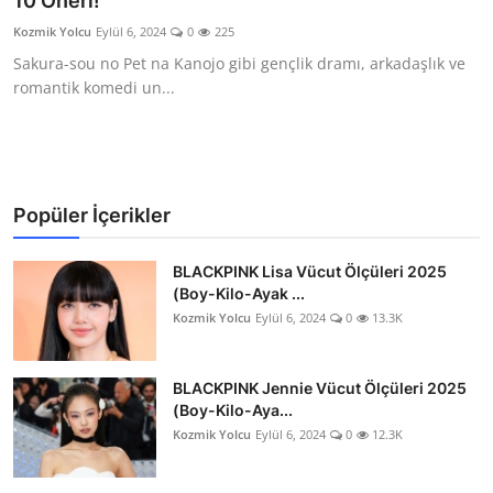
10 Öneri!
Testler
Kozmik Yolcu
Eylül 6, 2024
0
225
Sakura-sou no Pet na Kanojo gibi gençlik dramı, arkadaşlık ve
romantik komedi un...
Popüler İçerikler
BLACKPINK Lisa Vücut Ölçüleri 2025
(Boy-Kilo-Ayak ...
Kozmik Yolcu
Eylül 6, 2024
0
13.3K
BLACKPINK Jennie Vücut Ölçüleri 2025
(Boy-Kilo-Aya...
Kozmik Yolcu
Eylül 6, 2024
0
12.3K