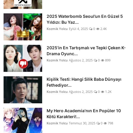
2025 Waterbomb Seoul’un En Güzel 5
Yıldızı: Bu Yaz...
Kozmik Yolcu
Eylül 4, 2025
0
2.4K
2025’in En Tartışmalı ve Tepki Çeken K-
Drama Oyunc...
Kozmik Yolcu
Ağustos 2, 2025
0
899
Kişilik Testi: Hangi Silik Baba Dünyayı
Fethediyor...
Kozmik Yolcu
Ağustos 2, 2025
0
1.2K
My Hero Academia'nın En Popüler 10
Kötü Karakteri!...
Kozmik Yolcu
Temmuz 30, 2025
0
798