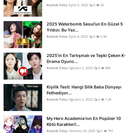
Kozmik Yolcu
Eylül 9, 2025
0
2K
2025 Waterbomb Seoul’un En Güzel 5
Yıldızı: Bu Yaz...
Kozmik Yolcu
Eylül 4, 2025
0
2.4K
2025’in En Tartışmalı ve Tepki Çeken K-
Drama Oyunc...
Kozmik Yolcu
Ağustos 2, 2025
0
898
Kişilik Testi: Hangi Silik Baba Dünyayı
Fethediyor...
Kozmik Yolcu
Ağustos 2, 2025
0
1.2K
My Hero Academia'nın En Popüler 10
Kötü Karakteri!...
Kozmik Yolcu
Temmuz 30, 2025
0
797