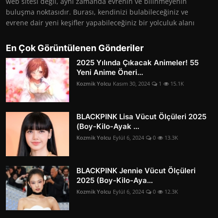
web sitesi değil, aynı zamanda evrenin ve bilinmeyenin
buluşma noktasıdır. Burası, kendinizi bulabileceğiniz ve
evrene dair yeni keşifler yapabileceğiniz bir yolculuk alanı
En Çok Görüntülenen Gönderiler
2025 Yılında Çıkacak Animeler! 55
Yeni Anime Öneri...
Kozmik Yolcu
Kasım 30, 2024
1
15.1K
BLACKPINK Lisa Vücut Ölçüleri 2025
(Boy-Kilo-Ayak ...
Kozmik Yolcu
Eylül 6, 2024
0
13.3K
BLACKPINK Jennie Vücut Ölçüleri
2025 (Boy-Kilo-Aya...
Kozmik Yolcu
Eylül 6, 2024
0
12.3K