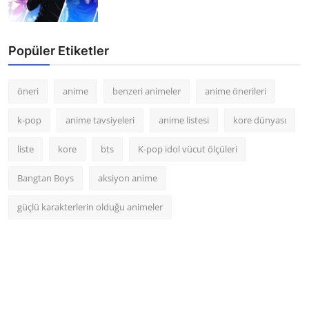
Popüler Etiketler
öneri
anime
benzeri animeler
anime önerileri
k-pop
anime tavsiyeleri
anime listesi
kore dünyası
liste
kore
bts
K-pop idol vücut ölçüleri
Bangtan Boys
aksiyon anime
güçlü karakterlerin olduğu animeler