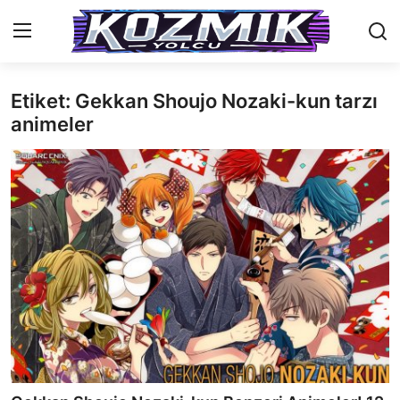
Etiket: Gekkan Shoujo Nozaki-kun tarzı
Anasayfa
animeler
İletişim
Genel
Anime Önerileri
Kore Dünyası
Anime Karakterleri
Anime
Dizi & Film