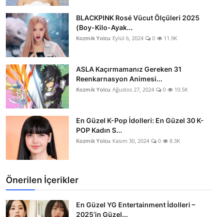
BLACKPINK Rosé Vücut Ölçüleri 2025
(Boy-Kilo-Ayak...
Kozmik Yolcu
Eylül 6, 2024
0
11.9K
ASLA Kaçırmamanız Gereken 31
Reenkarnasyon Animesi...
Kozmik Yolcu
Ağustos 27, 2024
0
10.5K
En Güzel K-Pop İdolleri: En Güzel 30 K-
POP Kadın S...
Kozmik Yolcu
Kasım 30, 2024
0
8.3K
Önerilen İçerikler
En Güzel YG Entertainment İdolleri –
2025’in Güzel...