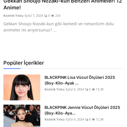
Gekkan Shoujo Nozaki-kun Benzeri Animeler! 12
Anime!
Testler
Kozmik Yolcu
Eylül 7, 2024
0
233
Gekkan Shoujo Nozaki-kun gibi komedi ve romantizm dolu
animeler mi arıyorsunuz? ...
Popüler İçerikler
BLACKPINK Lisa Vücut Ölçüleri 2025
(Boy-Kilo-Ayak ...
Kozmik Yolcu
Eylül 6, 2024
0
13.3K
BLACKPINK Jennie Vücut Ölçüleri 2025
(Boy-Kilo-Aya...
Kozmik Yolcu
Eylül 6, 2024
0
12.3K