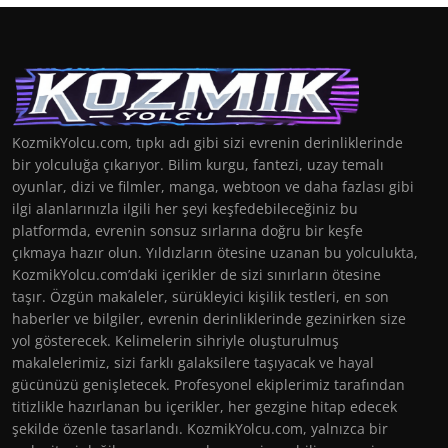
KozmikYolcu.com, tıpkı adı gibi sizi evrenin derinliklerinde
bir yolculuğa çıkarıyor. Bilim kurgu, fantezi, uzay temalı
oyunlar, dizi ve filmler, manga, webtoon ve daha fazlası gibi
ilgi alanlarınızla ilgili her şeyi keşfedebileceğiniz bu
platformda, evrenin sonsuz sırlarına doğru bir keşfe
çıkmaya hazır olun. Yıldızların ötesine uzanan bu yolculukta,
KozmikYolcu.com’daki içerikler de sizi sınırların ötesine
taşır. Özgün makaleler, sürükleyici kişilik testleri, en son
haberler ve bilgiler, evrenin derinliklerinde gezinirken size
yol gösterecek. Kelimelerin sihriyle oluşturulmuş
makalelerimiz, sizi farklı galaksilere taşıyacak ve hayal
gücünüzü genişletecek. Profesyonel ekiplerimiz tarafından
titizlikle hazırlanan bu içerikler, her gezgine hitap edecek
şekilde özenle tasarlandı. KozmikYolcu.com, yalnızca bir