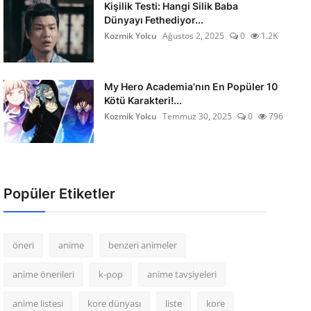
Kişilik Testi: Hangi Silik Baba
Dünyayı Fethediyor...
Kozmik Yolcu
Ağustos 2, 2025
0
1.2K
My Hero Academia'nın En Popüler 10
Kötü Karakteri!...
Kozmik Yolcu
Temmuz 30, 2025
0
796
Popüler Etiketler
öneri
anime
benzeri animeler
anime önerileri
k-pop
anime tavsiyeleri
anime listesi
kore dünyası
liste
kore