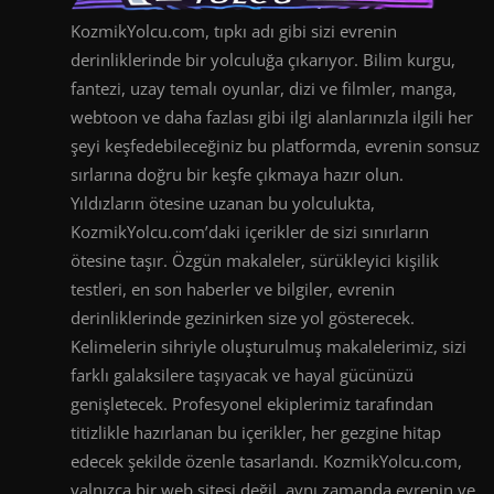
KozmikYolcu.com, tıpkı adı gibi sizi evrenin
derinliklerinde bir yolculuğa çıkarıyor. Bilim kurgu,
fantezi, uzay temalı oyunlar, dizi ve filmler, manga,
webtoon ve daha fazlası gibi ilgi alanlarınızla ilgili her
şeyi keşfedebileceğiniz bu platformda, evrenin sonsuz
sırlarına doğru bir keşfe çıkmaya hazır olun.
Yıldızların ötesine uzanan bu yolculukta,
KozmikYolcu.com’daki içerikler de sizi sınırların
ötesine taşır. Özgün makaleler, sürükleyici kişilik
testleri, en son haberler ve bilgiler, evrenin
derinliklerinde gezinirken size yol gösterecek.
Kelimelerin sihriyle oluşturulmuş makalelerimiz, sizi
farklı galaksilere taşıyacak ve hayal gücünüzü
genişletecek. Profesyonel ekiplerimiz tarafından
titizlikle hazırlanan bu içerikler, her gezgine hitap
edecek şekilde özenle tasarlandı. KozmikYolcu.com,
yalnızca bir web sitesi değil, aynı zamanda evrenin ve