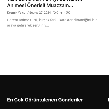
Animesi Önerisi! Muazzam...
Kozmik Yolcu
Ağustos 27, 2024
0
4.5K
Harem anime türü, birçok farklı karakter dinamiğini bir
araya getirerek zengin v...
En Çok Görüntülenen Gönderiler