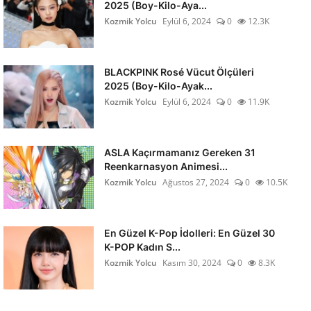
2025 (Boy-Kilo-Aya...
Kozmik Yolcu
Eylül 6, 2024
0
12.3K
BLACKPINK Rosé Vücut Ölçüleri
2025 (Boy-Kilo-Ayak...
Kozmik Yolcu
Eylül 6, 2024
0
11.9K
ASLA Kaçırmamanız Gereken 31
Reenkarnasyon Animesi...
Kozmik Yolcu
Ağustos 27, 2024
0
10.5K
En Güzel K-Pop İdolleri: En Güzel 30
K-POP Kadın S...
Kozmik Yolcu
Kasım 30, 2024
0
8.3K