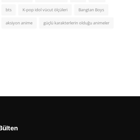
bts
K-pop idol vücut ölçüleri
Bangtan Boys
aksiyon anime
güçlü karakterlerin olduğu animeler
Bülten