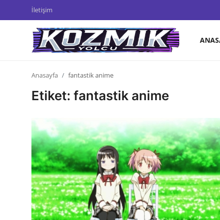
İletişim
ANAS
Anasayfa
Anasayfa
fantastik anime
İletişim
Etiket: fantastik anime
Genel
Anime Önerileri
Kore Dünyası
Anime Karakterleri
Anime
Dizi & Film