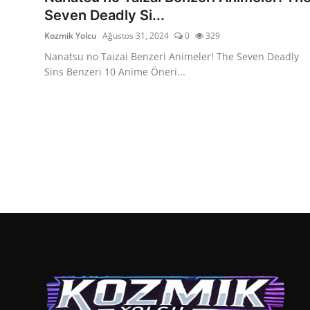
Seven Deadly Si...
Kozmik Yolcu
Ağustos 31, 2024
0
329
Nanatsu no Taizai Benzeri Animeler! The Seven Deadly
Sins Benzeri 10 Anime Öneri...