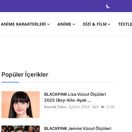
ANIME KARAKTERLERI
ANIME
DIZI & FILM
TESTL
Popüler İçerikler
BLACKPINK Lisa Vücut Ölçüleri
2025 (Boy-Kilo-Ayak ...
Kozmik Yolcu
Eylül 6, 2024
0
13.3K
BLACKPINK Jennie Vücut Ölçüleri