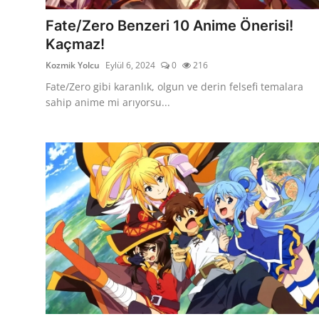
Fate/Zero Benzeri 10 Anime Önerisi!
Kaçmaz!
Kozmik Yolcu
Eylül 6, 2024
0
216
Fate/Zero gibi karanlık, olgun ve derin felsefi temalara
sahip anime mi arıyorsu...