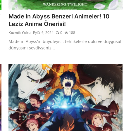
i
Made in Abyss Benzeri Animeler! 10
Leziz Anime Önerisi!
Kozmik Yolcu
Eylül 6, 2024
0
188
Made in Abyss’in büyüleyici, tehlikelerle dolu ve duygusal
dünyasını sevdiyseniz...