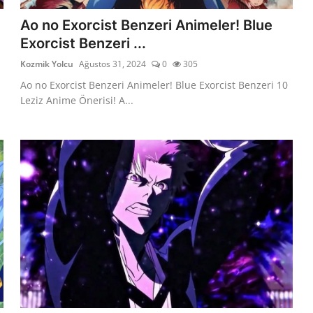
Ao no Exorcist Benzeri Animeler! Blue
Exorcist Benzeri ...
Kozmik Yolcu
Ağustos 31, 2024
0
305
Ao no Exorcist Benzeri Animeler! Blue Exorcist Benzeri 10
Leziz Anime Önerisi! A...