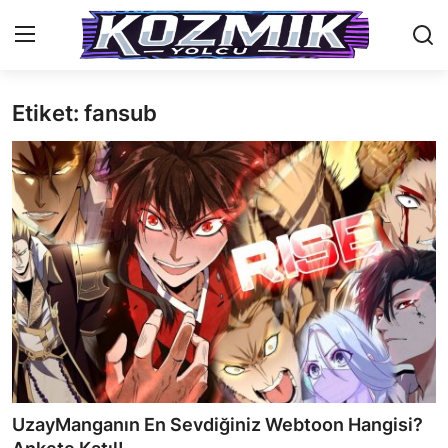
Etiket: fansub
Anasayfa
İletişim
Genel
Anime Önerileri
Kore Dünyası
Anime Karakterleri
Anime
UzayManganın En Sevdiğiniz Webtoon Hangisi?
Dizi & Film