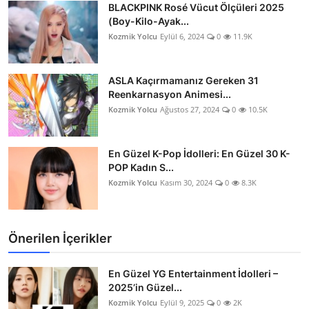
BLACKPINK Rosé Vücut Ölçüleri 2025
(Boy-Kilo-Ayak...
Kozmik Yolcu
Eylül 6, 2024
0
11.9K
ASLA Kaçırmamanız Gereken 31
Reenkarnasyon Animesi...
Kozmik Yolcu
Ağustos 27, 2024
0
10.5K
En Güzel K-Pop İdolleri: En Güzel 30 K-
POP Kadın S...
Kozmik Yolcu
Kasım 30, 2024
0
8.3K
Önerilen İçerikler
En Güzel YG Entertainment İdolleri –
2025’in Güzel...
Kozmik Yolcu
Eylül 9, 2025
0
2K