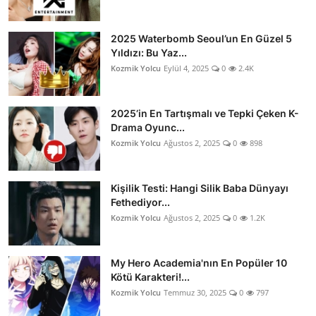
2025 Waterbomb Seoul’un En Güzel 5
Yıldızı: Bu Yaz...
Kozmik Yolcu
Eylül 4, 2025
0
2.4K
2025’in En Tartışmalı ve Tepki Çeken K-
Drama Oyunc...
Kozmik Yolcu
Ağustos 2, 2025
0
898
Kişilik Testi: Hangi Silik Baba Dünyayı
Fethediyor...
Kozmik Yolcu
Ağustos 2, 2025
0
1.2K
My Hero Academia'nın En Popüler 10
Kötü Karakteri!...
Kozmik Yolcu
Temmuz 30, 2025
0
797