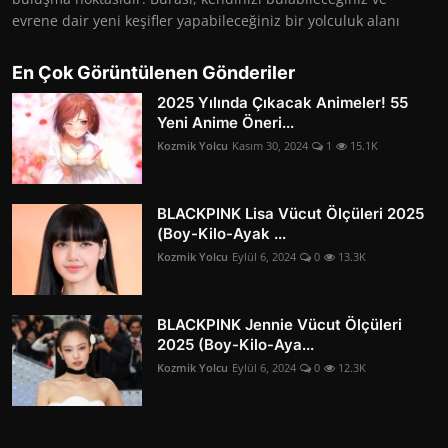
evrene dair yeni keşifler yapabileceğiniz bir yolculuk alanı
En Çok Görüntülenen Gönderiler
2025 Yılında Çıkacak Animeler! 55
Yeni Anime Öneri...
Kozmik Yolcu
Kasım 30, 2024
1
15.1K
BLACKPINK Lisa Vücut Ölçüleri 2025
(Boy-Kilo-Ayak ...
Kozmik Yolcu
Eylül 6, 2024
0
13.3K
BLACKPINK Jennie Vücut Ölçüleri
2025 (Boy-Kilo-Aya...
Kozmik Yolcu
Eylül 6, 2024
0
12.3K