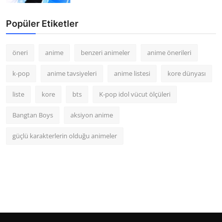
Popüler Etiketler
öneri
anime
benzeri animeler
anime önerileri
k-pop
anime tavsiyeleri
anime listesi
kore dünyası
liste
kore
bts
K-pop idol vücut ölçüleri
Bangtan Boys
aksiyon anime
güçlü karakterlerin olduğu animeler