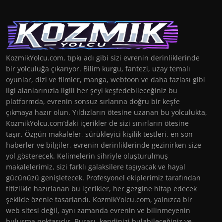
KozmikYolcu.com, tıpkı adı gibi sizi evrenin derinliklerinde
bir yolculuğa çıkarıyor. Bilim kurgu, fantezi, uzay temalı
oyunlar, dizi ve filmler, manga, webtoon ve daha fazlası gibi
ilgi alanlarınızla ilgili her şeyi keşfedebileceğiniz bu
platformda, evrenin sonsuz sırlarına doğru bir keşfe
çıkmaya hazır olun. Yıldızların ötesine uzanan bu yolculukta,
KozmikYolcu.com’daki içerikler de sizi sınırların ötesine
taşır. Özgün makaleler, sürükleyici kişilik testleri, en son
haberler ve bilgiler, evrenin derinliklerinde gezinirken size
yol gösterecek. Kelimelerin sihriyle oluşturulmuş
makalelerimiz, sizi farklı galaksilere taşıyacak ve hayal
gücünüzü genişletecek. Profesyonel ekiplerimiz tarafından
titizlikle hazırlanan bu içerikler, her gezgine hitap edecek
şekilde özenle tasarlandı. KozmikYolcu.com, yalnızca bir
web sitesi değil, aynı zamanda evrenin ve bilinmeyenin
buluşma noktasıdır. Burası, kendinizi bulabileceğiniz ve