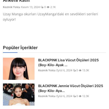
Ankete Katıl!
Testler
Kozmik Yolcu
Kasım 13, 2024
0
2.1K
Uzay Manga okurları UzayManga'daki en sevdikleri serileri
oyluyor!
Popüler İçerikler
BLACKPINK Lisa Vücut Ölçüleri 2025
(Boy-Kilo-Ayak ...
Kozmik Yolcu
Eylül 6, 2024
0
13.3K
BLACKPINK Jennie Vücut Ölçüleri 2025
(Boy-Kilo-Aya...
Kozmik Yolcu
Eylül 6, 2024
0
12.3K