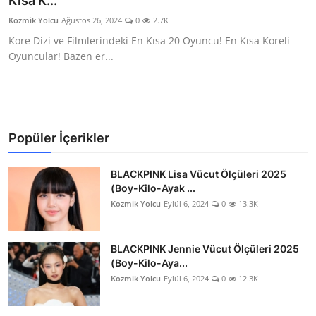
Kısa K...
Testler
Kozmik Yolcu
Ağustos 26, 2024
0
2.7K
Kore Dizi ve Filmlerindeki En Kısa 20 Oyuncu! En Kısa Koreli
Oyuncular! Bazen er...
Popüler İçerikler
BLACKPINK Lisa Vücut Ölçüleri 2025
(Boy-Kilo-Ayak ...
Kozmik Yolcu
Eylül 6, 2024
0
13.3K
BLACKPINK Jennie Vücut Ölçüleri 2025
(Boy-Kilo-Aya...
Kozmik Yolcu
Eylül 6, 2024
0
12.3K