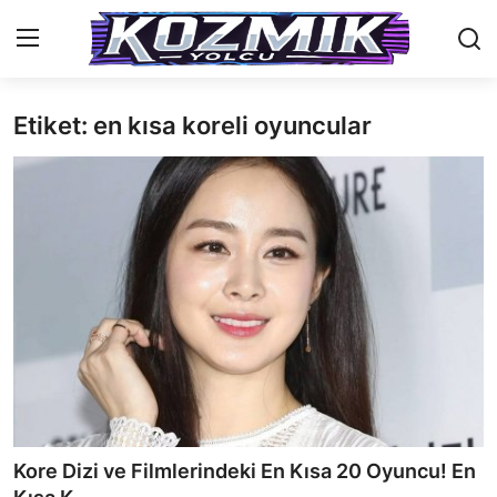
Etiket: en kısa koreli oyuncular
Anasayfa
İletişim
Genel
Anime Önerileri
Kore Dünyası
Anime Karakterleri
Anime
Kore Dizi ve Filmlerindeki En Kısa 20 Oyuncu! En
Dizi & Film