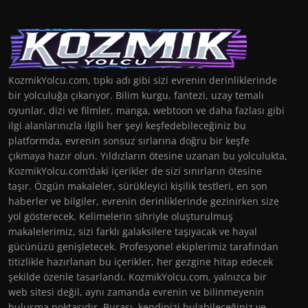
KozmikYolcu.com, tıpkı adı gibi sizi evrenin derinliklerinde
bir yolculuğa çıkarıyor. Bilim kurgu, fantezi, uzay temalı
oyunlar, dizi ve filmler, manga, webtoon ve daha fazlası gibi
ilgi alanlarınızla ilgili her şeyi keşfedebileceğiniz bu
platformda, evrenin sonsuz sırlarına doğru bir keşfe
çıkmaya hazır olun. Yıldızların ötesine uzanan bu yolculukta,
KozmikYolcu.com’daki içerikler de sizi sınırların ötesine
taşır. Özgün makaleler, sürükleyici kişilik testleri, en son
haberler ve bilgiler, evrenin derinliklerinde gezinirken size
yol gösterecek. Kelimelerin sihriyle oluşturulmuş
makalelerimiz, sizi farklı galaksilere taşıyacak ve hayal
gücünüzü genişletecek. Profesyonel ekiplerimiz tarafından
titizlikle hazırlanan bu içerikler, her gezgine hitap edecek
şekilde özenle tasarlandı. KozmikYolcu.com, yalnızca bir
web sitesi değil, aynı zamanda evrenin ve bilinmeyenin
buluşma noktasıdır. Burası, kendinizi bulabileceğiniz ve