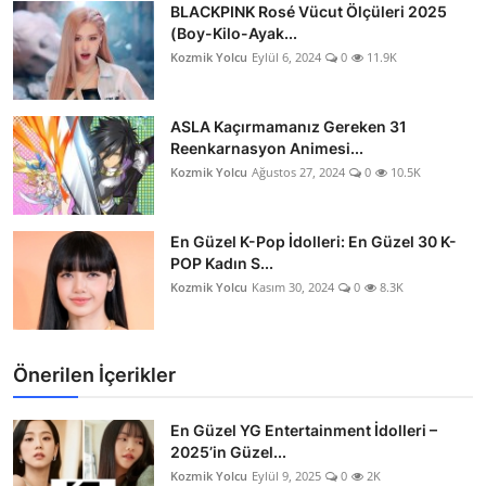
BLACKPINK Rosé Vücut Ölçüleri 2025
(Boy-Kilo-Ayak...
Kozmik Yolcu
Eylül 6, 2024
0
11.9K
ASLA Kaçırmamanız Gereken 31
Reenkarnasyon Animesi...
Kozmik Yolcu
Ağustos 27, 2024
0
10.5K
En Güzel K-Pop İdolleri: En Güzel 30 K-
POP Kadın S...
Kozmik Yolcu
Kasım 30, 2024
0
8.3K
Önerilen İçerikler
En Güzel YG Entertainment İdolleri –
2025’in Güzel...
Kozmik Yolcu
Eylül 9, 2025
0
2K