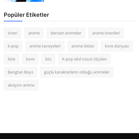
Popüler Etiketler
öneri
anime
benzeri animeler
anime önerileri
k-pop
anime tavsiyeleri
anime listesi
kore dünyası
liste
kore
bts
K-pop idol vücut ölçüleri
Bangtan Boys
güçlü karakterlerin olduğu animeler
aksiyon anime