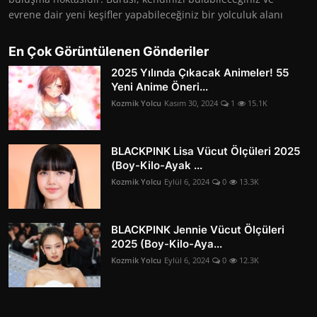
evrene dair yeni keşifler yapabileceğiniz bir yolculuk alanı
En Çok Görüntülenen Gönderiler
2025 Yılında Çıkacak Animeler! 55
Yeni Anime Öneri...
Kozmik Yolcu
Kasım 30, 2024
1
15.1K
BLACKPINK Lisa Vücut Ölçüleri 2025
(Boy-Kilo-Ayak ...
Kozmik Yolcu
Eylül 6, 2024
0
13.3K
BLACKPINK Jennie Vücut Ölçüleri
2025 (Boy-Kilo-Aya...
Kozmik Yolcu
Eylül 6, 2024
0
12.3K