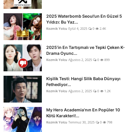
2025 Waterbomb Seoul’un En Güzel 5
Yıldızı: Bu Yaz...
Kozmik Yolcu
Eylül 4, 2025
0
2.4K
2025’in En Tartışmalı ve Tepki Çeken K-
Drama Oyunc...
Kozmik Yolcu
Ağustos 2, 2025
0
899
Kişilik Testi: Hangi Silik Baba Dünyayı
Fethediyor...
Kozmik Yolcu
Ağustos 2, 2025
0
1.2K
My Hero Academia'nın En Popüler 10
Kötü Karakteri!...
Kozmik Yolcu
Temmuz 30, 2025
0
798