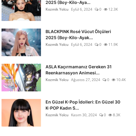
2025 (Boy-Kilo-Aya...
Kozmik Yolcu
Eylül 6, 2024
0
12.3K
BLACKPINK Rosé Vücut Ölçüleri
2025 (Boy-Kilo-Ayak...
Kozmik Yolcu
Eylül 6, 2024
0
11.9K
ASLA Kaçırmamanız Gereken 31
Reenkarnasyon Animesi...
Kozmik Yolcu
Ağustos 27, 2024
0
10.4K
En Güzel K-Pop İdolleri: En Güzel 30
K-POP Kadın S...
Kozmik Yolcu
Kasım 30, 2024
0
8.3K