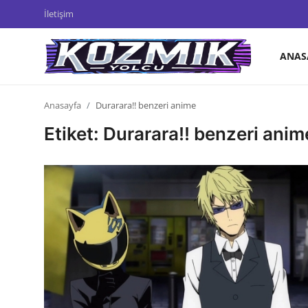
İletişim
ANAS
Anasayfa
Anasayfa
Durarara!! benzeri anime
İletişim
Etiket: Durarara!! benzeri anim
Genel
Anime Önerileri
Kore Dünyası
Anime Karakterleri
Anime
Dizi & Film