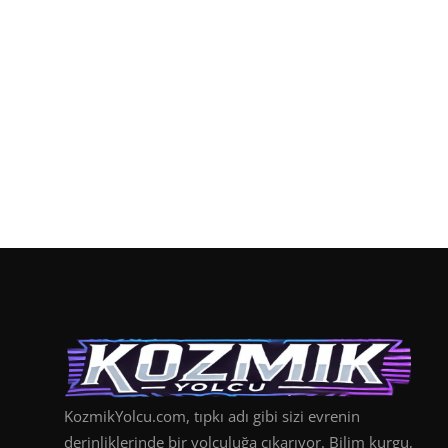
KozmikYolcu.com, tıpkı adı gibi sizi evrenin
derinliklerinde bir yolculuğa çıkarıyor. Bilim kurgu,