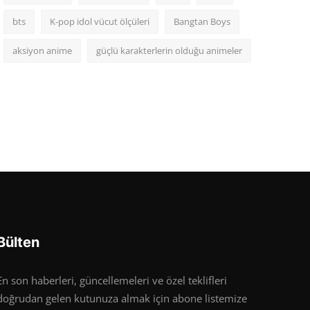
bts
K-pop idol vücut ölçüleri
Bangtan Boys
aksiyon anime
güçlü karakterlerin olduğu animeler
Bülten
En son haberleri, güncellemeleri ve özel teklifleri
doğrudan gelen kutunuza almak için abone listemize