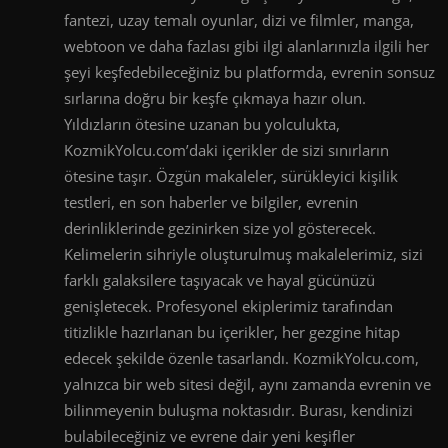
fantezi, uzay temalı oyunlar, dizi ve filmler, manga,
webtoon ve daha fazlası gibi ilgi alanlarınızla ilgili her
şeyi keşfedebileceğiniz bu platformda, evrenin sonsuz
sırlarına doğru bir keşfe çıkmaya hazır olun.
Yıldızların ötesine uzanan bu yolculukta,
KozmikYolcu.com’daki içerikler de sizi sınırların
ötesine taşır. Özgün makaleler, sürükleyici kişilik
testleri, en son haberler ve bilgiler, evrenin
derinliklerinde gezinirken size yol gösterecek.
Kelimelerin sihriyle oluşturulmuş makalelerimiz, sizi
farklı galaksilere taşıyacak ve hayal gücünüzü
genişletecek. Profesyonel ekiplerimiz tarafından
titizlikle hazırlanan bu içerikler, her gezgine hitap
edecek şekilde özenle tasarlandı. KozmikYolcu.com,
yalnızca bir web sitesi değil, aynı zamanda evrenin ve
bilinmeyenin buluşma noktasıdır. Burası, kendinizi
bulabileceğiniz ve evrene dair yeni keşifler