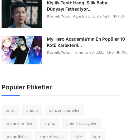
Kişilik Testi: Hangi Silik Baba
Dünyayı Fethediyor...
Kozmik Yolcu
Ağustos 2, 2025
0
1.2K
My Hero Academia'nın En Popüler 10
Kötü Karakteri!...
Kozmik Yolcu
Temmuz 30, 2025
0
796
Popüler Etiketler
öneri
anime
benzeri animeler
anime önerileri
k-pop
anime tavsiyeleri
anime listesi
kore dünyası
liste
kore