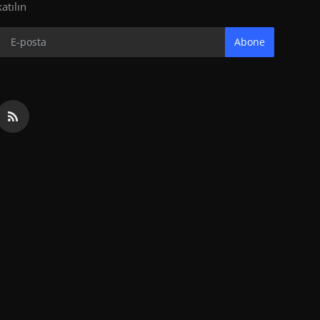
katılın
Abone