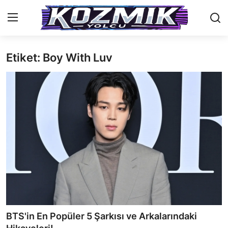
Etiket: Boy With Luv
Anasayfa
İletişim
Genel
Anime Önerileri
Kore Dünyası
Anime Karakterleri
Anime
BTS'in En Popüler 5 Şarkısı ve Arkalarındaki
Dizi & Film