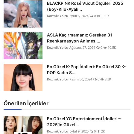
BLACKPINK Rosé Vücut Ölçüleri 2025
(Boy-Kilo-Ayak...
Kozmik Yolcu
Eylül 6, 2024
0
11.9K
ASLA Kaçırmamanız Gereken 31
Reenkarnasyon Animesi...
Kozmik Yolcu
Ağustos 27, 2024
0
10.5K
En Güzel K-Pop İdolleri: En Güzel 30 K-
POP Kadın S...
Kozmik Yolcu
Kasım 30, 2024
0
8.3K
Önerilen İçerikler
En Güzel YG Entertainment İdolleri –
2025’in Güzel...
Kozmik Yolcu
Eylül 9, 2025
0
2K