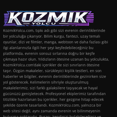
KozmikYolcu.com, tıpkı adı gibi sizi evrenin derinliklerinde
bir yolculuğa çıkarıyor. Bilim kurgu, fantezi, uzay temalı
oyunlar, dizi ve filmler, manga, webtoon ve daha fazlası gibi
ilgi alanlarınızla ilgili her şeyi keşfedebileceğiniz bu
platformda, evrenin sonsuz sırlarına doğru bir keşfe
çıkmaya hazır olun. Yıldızların ötesine uzanan bu yolculukta,
KozmikYolcu.com’daki içerikler de sizi sınırların ötesine
taşır. Özgün makaleler, sürükleyici kişilik testleri, en son
haberler ve bilgiler, evrenin derinliklerinde gezinirken size
yol gösterecek. Kelimelerin sihriyle oluşturulmuş
makalelerimiz, sizi farklı galaksilere taşıyacak ve hayal
gücünüzü genişletecek. Profesyonel ekiplerimiz tarafından
titizlikle hazırlanan bu içerikler, her gezgine hitap edecek
şekilde özenle tasarlandı. KozmikYolcu.com, yalnızca bir
web sitesi değil, aynı zamanda evrenin ve bilinmeyenin
buluşma noktasıdır. Burası, kendinizi bulabileceğiniz ve