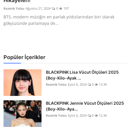
Hikayeleri!
Testler
Kozmik Yolcu
Ağustos 27, 2024
0
197
BTS, modern müziğin en parlak yıldızlarından biri olarak
gökyüzünde parlamaya de...
Popüler İçerikler
BLACKPINK Lisa Vücut Ölçüleri 2025
(Boy-Kilo-Ayak ...
Kozmik Yolcu
Eylül 6, 2024
0
13.3K
BLACKPINK Jennie Vücut Ölçüleri 2025
(Boy-Kilo-Aya...
Kozmik Yolcu
Eylül 6, 2024
0
12.3K