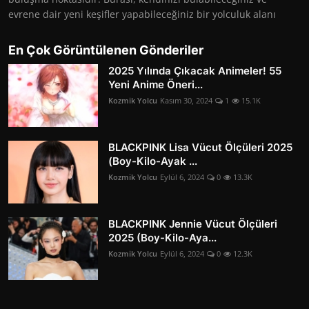
evrene dair yeni keşifler yapabileceğiniz bir yolculuk alanı
En Çok Görüntülenen Gönderiler
2025 Yılında Çıkacak Animeler! 55
Yeni Anime Öneri...
Kozmik Yolcu
Kasım 30, 2024
1
15.1K
BLACKPINK Lisa Vücut Ölçüleri 2025
(Boy-Kilo-Ayak ...
Kozmik Yolcu
Eylül 6, 2024
0
13.3K
BLACKPINK Jennie Vücut Ölçüleri
2025 (Boy-Kilo-Aya...
Kozmik Yolcu
Eylül 6, 2024
0
12.3K