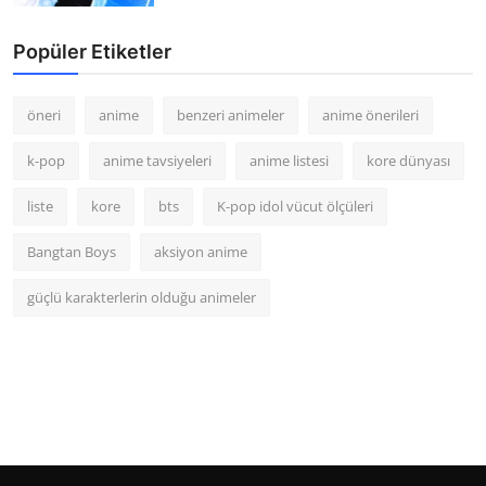
Popüler Etiketler
öneri
anime
benzeri animeler
anime önerileri
k-pop
anime tavsiyeleri
anime listesi
kore dünyası
liste
kore
bts
K-pop idol vücut ölçüleri
Bangtan Boys
aksiyon anime
güçlü karakterlerin olduğu animeler