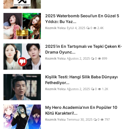
2025 Waterbomb Seoul’un En Güzel 5
Yıldızı: Bu Yaz...
Kozmik Yolcu
Eylül 4, 2025
0
2.4K
2025’in En Tartışmalı ve Tepki Çeken K-
Drama Oyunc...
Kozmik Yolcu
Ağustos 2, 2025
0
899
Kişilik Testi: Hangi Silik Baba Dünyayı
Fethediyor...
Kozmik Yolcu
Ağustos 2, 2025
0
1.2K
My Hero Academia'nın En Popüler 10
Kötü Karakteri!...
Kozmik Yolcu
Temmuz 30, 2025
0
797