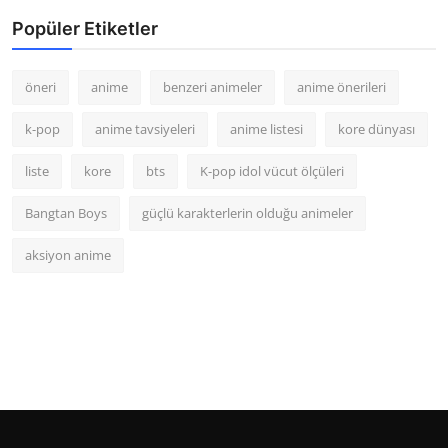
Popüler Etiketler
öneri
anime
benzeri animeler
anime önerileri
k-pop
anime tavsiyeleri
anime listesi
kore dünyası
liste
kore
bts
K-pop idol vücut ölçüleri
Bangtan Boys
güçlü karakterlerin olduğu animeler
aksiyon anime