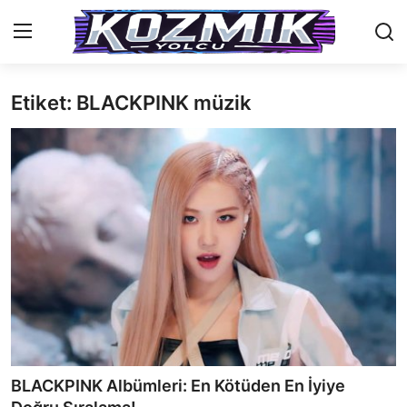
Etiket: BLACKPINK müzik
Anasayfa
İletişim
Genel
Anime Önerileri
Kore Dünyası
Anime Karakterleri
Anime
BLACKPINK Albümleri: En Kötüden En İyiye
Dizi & Film