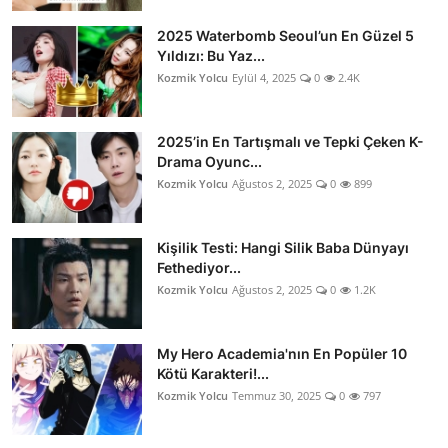
2025 Waterbomb Seoul’un En Güzel 5
Yıldızı: Bu Yaz...
Kozmik Yolcu
Eylül 4, 2025
0
2.4K
2025’in En Tartışmalı ve Tepki Çeken K-
Drama Oyunc...
Kozmik Yolcu
Ağustos 2, 2025
0
899
Kişilik Testi: Hangi Silik Baba Dünyayı
Fethediyor...
Kozmik Yolcu
Ağustos 2, 2025
0
1.2K
My Hero Academia'nın En Popüler 10
Kötü Karakteri!...
Kozmik Yolcu
Temmuz 30, 2025
0
797