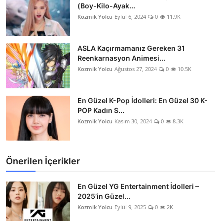
(Boy-Kilo-Ayak...
Kozmik Yolcu
Eylül 6, 2024
0
11.9K
ASLA Kaçırmamanız Gereken 31
Reenkarnasyon Animesi...
Kozmik Yolcu
Ağustos 27, 2024
0
10.5K
En Güzel K-Pop İdolleri: En Güzel 30 K-
POP Kadın S...
Kozmik Yolcu
Kasım 30, 2024
0
8.3K
Önerilen İçerikler
En Güzel YG Entertainment İdolleri –
2025’in Güzel...
Kozmik Yolcu
Eylül 9, 2025
0
2K