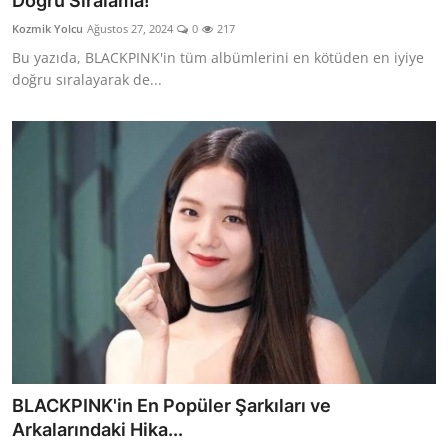
Doğru Sıralama!
Testler
Kozmik Yolcu
Ağustos 27, 2024
0
217
Bu yazıda, BLACKPINK'in tüm albümlerini en kötüden en iyiye
doğru sıralayarak de...
BLACKPINK'in En Popüler Şarkıları ve
Arkalarındaki Hika...