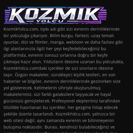
KozmikYolcu.com, tıpkı adı gibi sizi evrenin derinliklerinde
bir yolculuğa çıkarıyor. Bilim kurgu, fantezi, uzay temalı
oyunlar, dizi ve filmler, manga, webtoon ve daha fazlası gibi
ilgi alanlarınızla ilgili her şeyi keşfedebileceğiniz bu
platformda, evrenin sonsuz sırlarına doğru bir keşfe
çıkmaya hazır olun. Yıldızların ötesine uzanan bu yolculukta,
KozmikYolcu.com’daki içerikler de sizi sınırların ötesine
taşır. Özgün makaleler, sürükleyici kişilik testleri, en son
haberler ve bilgiler, evrenin derinliklerinde gezinirken size
yol gösterecek. Kelimelerin sihriyle oluşturulmuş
makalelerimiz, sizi farklı galaksilere taşıyacak ve hayal
gücünüzü genişletecek. Profesyonel ekiplerimiz tarafından
titizlikle hazırlanan bu içerikler, her gezgine hitap edecek
şekilde özenle tasarlandı. KozmikYolcu.com, yalnızca bir
web sitesi değil, aynı zamanda evrenin ve bilinmeyenin
buluşma noktasıdır. Burası, kendinizi bulabileceğiniz ve