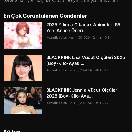
evrene dair yeni keşifler yapabileceğiniz bir yolculuk alanı
En Çok Görüntülenen Gönderiler
2025 Yılında Çıkacak Animeler! 55
Yeni Anime Öneri...
Kozmik Yolcu
Kasım 30, 2024
1
15.1K
BLACKPINK Lisa Vücut Ölçüleri 2025
(Boy-Kilo-Ayak ...
Kozmik Yolcu
Eylül 6, 2024
0
13.3K
BLACKPINK Jennie Vücut Ölçüleri
2025 (Boy-Kilo-Aya...
Kozmik Yolcu
Eylül 6, 2024
0
12.3K
Bülten