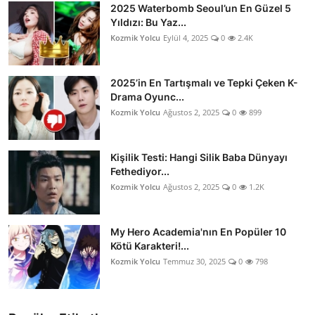
2025 Waterbomb Seoul’un En Güzel 5
Yıldızı: Bu Yaz...
Kozmik Yolcu
Eylül 4, 2025
0
2.4K
2025’in En Tartışmalı ve Tepki Çeken K-
Drama Oyunc...
Kozmik Yolcu
Ağustos 2, 2025
0
899
Kişilik Testi: Hangi Silik Baba Dünyayı
Fethediyor...
Kozmik Yolcu
Ağustos 2, 2025
0
1.2K
My Hero Academia'nın En Popüler 10
Kötü Karakteri!...
Kozmik Yolcu
Temmuz 30, 2025
0
798