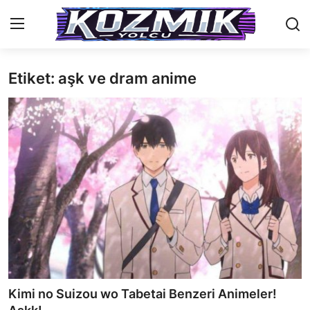
Etiket: aşk ve dram anime
Anasayfa
Genel
İletişim
Anime Önerileri
Kore Dünyası
Anime Karakterleri
Anime
Kimi no Suizou wo Tabetai Benzeri Animeler!
Dizi & Film