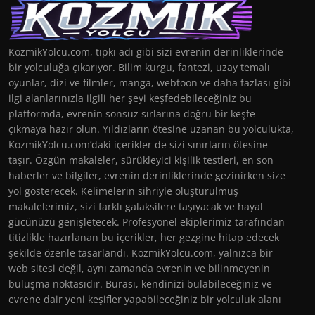
KozmikYolcu.com, tıpkı adı gibi sizi evrenin derinliklerinde
bir yolculuğa çıkarıyor. Bilim kurgu, fantezi, uzay temalı
oyunlar, dizi ve filmler, manga, webtoon ve daha fazlası gibi
ilgi alanlarınızla ilgili her şeyi keşfedebileceğiniz bu
platformda, evrenin sonsuz sırlarına doğru bir keşfe
çıkmaya hazır olun. Yıldızların ötesine uzanan bu yolculukta,
KozmikYolcu.com’daki içerikler de sizi sınırların ötesine
taşır. Özgün makaleler, sürükleyici kişilik testleri, en son
haberler ve bilgiler, evrenin derinliklerinde gezinirken size
yol gösterecek. Kelimelerin sihriyle oluşturulmuş
makalelerimiz, sizi farklı galaksilere taşıyacak ve hayal
gücünüzü genişletecek. Profesyonel ekiplerimiz tarafından
titizlikle hazırlanan bu içerikler, her gezgine hitap edecek
şekilde özenle tasarlandı. KozmikYolcu.com, yalnızca bir
web sitesi değil, aynı zamanda evrenin ve bilinmeyenin
buluşma noktasıdır. Burası, kendinizi bulabileceğiniz ve
evrene dair yeni keşifler yapabileceğiniz bir yolculuk alanı