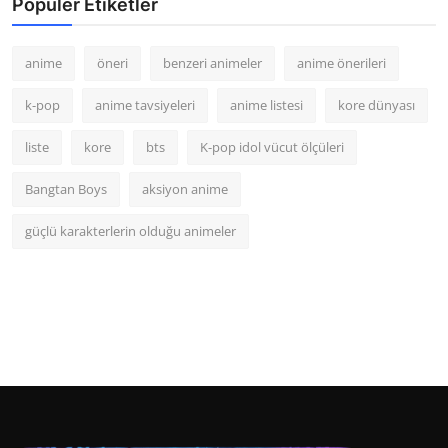
Popüler Etiketler
anime
öneri
benzeri animeler
anime önerileri
k-pop
anime tavsiyeleri
anime listesi
kore dünyası
liste
kore
bts
K-pop idol vücut ölçüleri
Bangtan Boys
aksiyon anime
güçlü karakterlerin olduğu animeler