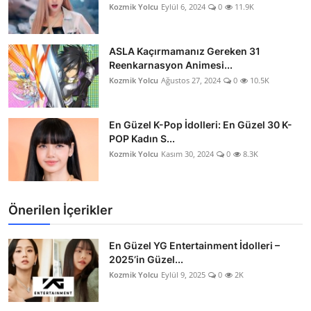
Kozmik Yolcu
Eylül 6, 2024
0
11.9K
ASLA Kaçırmamanız Gereken 31
Reenkarnasyon Animesi...
Kozmik Yolcu
Ağustos 27, 2024
0
10.5K
En Güzel K-Pop İdolleri: En Güzel 30 K-
POP Kadın S...
Kozmik Yolcu
Kasım 30, 2024
0
8.3K
Önerilen İçerikler
En Güzel YG Entertainment İdolleri –
2025’in Güzel...
Kozmik Yolcu
Eylül 9, 2025
0
2K