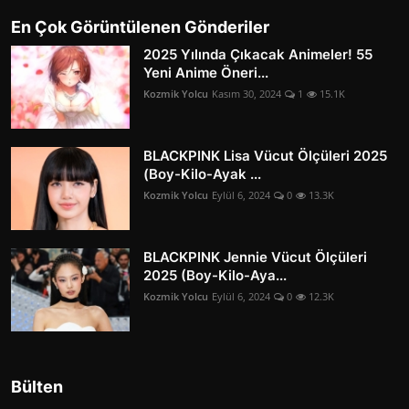
En Çok Görüntülenen Gönderiler
2025 Yılında Çıkacak Animeler! 55
Yeni Anime Öneri...
Kozmik Yolcu
Kasım 30, 2024
1
15.1K
BLACKPINK Lisa Vücut Ölçüleri 2025
(Boy-Kilo-Ayak ...
Kozmik Yolcu
Eylül 6, 2024
0
13.3K
BLACKPINK Jennie Vücut Ölçüleri
2025 (Boy-Kilo-Aya...
Kozmik Yolcu
Eylül 6, 2024
0
12.3K
Bülten