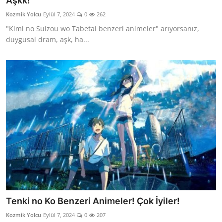
Aşkk!
Testler
Kozmik Yolcu
Eylül 7, 2024
0
262
"Kimi no Suizou wo Tabetai benzeri animeler" arıyorsanız,
duygusal dram, aşk, ha...
Tenki no Ko Benzeri Animeler! Çok İyiler!
Kozmik Yolcu
Eylül 7, 2024
0
207