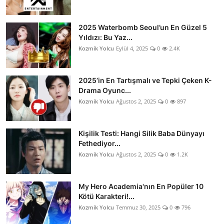
2025 Waterbomb Seoul’un En Güzel 5
Yıldızı: Bu Yaz...
Kozmik Yolcu
Eylül 4, 2025
0
2.4K
2025’in En Tartışmalı ve Tepki Çeken K-
Drama Oyunc...
Kozmik Yolcu
Ağustos 2, 2025
0
897
Kişilik Testi: Hangi Silik Baba Dünyayı
Fethediyor...
Kozmik Yolcu
Ağustos 2, 2025
0
1.2K
My Hero Academia'nın En Popüler 10
Kötü Karakteri!...
Kozmik Yolcu
Temmuz 30, 2025
0
796