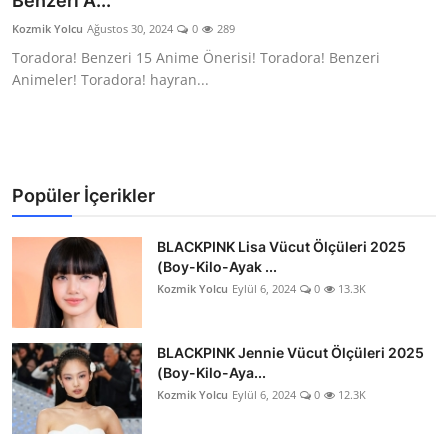
Benzeri A...
Testler
Kozmik Yolcu
Ağustos 30, 2024
0
289
Toradora! Benzeri 15 Anime Önerisi! Toradora! Benzeri
Animeler! Toradora! hayran...
Popüler İçerikler
BLACKPINK Lisa Vücut Ölçüleri 2025
(Boy-Kilo-Ayak ...
Kozmik Yolcu
Eylül 6, 2024
0
13.3K
BLACKPINK Jennie Vücut Ölçüleri 2025
(Boy-Kilo-Aya...
Kozmik Yolcu
Eylül 6, 2024
0
12.3K