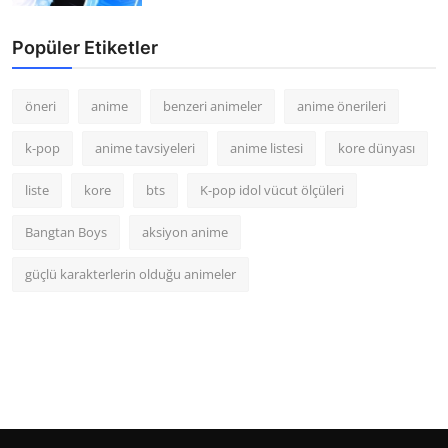
Popüler Etiketler
öneri
anime
benzeri animeler
anime önerileri
k-pop
anime tavsiyeleri
anime listesi
kore dünyası
liste
kore
bts
K-pop idol vücut ölçüleri
Bangtan Boys
aksiyon anime
güçlü karakterlerin olduğu animeler