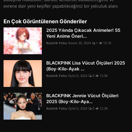
evrene dair yeni keşifler yapabileceğiniz bir yolculuk alanı
En Çok Görüntülenen Gönderiler
2025 Yılında Çıkacak Animeler! 55
Yeni Anime Öneri...
Kozmik Yolcu
Kasım 30, 2024
1
15.1K
BLACKPINK Lisa Vücut Ölçüleri 2025
(Boy-Kilo-Ayak ...
Kozmik Yolcu
Eylül 6, 2024
0
13.3K
BLACKPINK Jennie Vücut Ölçüleri
2025 (Boy-Kilo-Aya...
Kozmik Yolcu
Eylül 6, 2024
0
12.3K