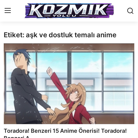
Etiket: aşk ve dostluk temalı anime
Anasayfa
İletişim
Genel
Anime Önerileri
Kore Dünyası
Anime Karakterleri
Anime
Toradora! Benzeri 15 Anime Önerisi! Toradora!
Dizi & Film