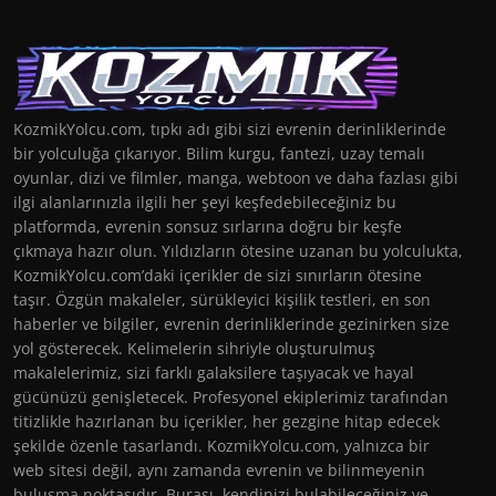
KozmikYolcu.com, tıpkı adı gibi sizi evrenin derinliklerinde
bir yolculuğa çıkarıyor. Bilim kurgu, fantezi, uzay temalı
oyunlar, dizi ve filmler, manga, webtoon ve daha fazlası gibi
ilgi alanlarınızla ilgili her şeyi keşfedebileceğiniz bu
platformda, evrenin sonsuz sırlarına doğru bir keşfe
çıkmaya hazır olun. Yıldızların ötesine uzanan bu yolculukta,
KozmikYolcu.com’daki içerikler de sizi sınırların ötesine
taşır. Özgün makaleler, sürükleyici kişilik testleri, en son
haberler ve bilgiler, evrenin derinliklerinde gezinirken size
yol gösterecek. Kelimelerin sihriyle oluşturulmuş
makalelerimiz, sizi farklı galaksilere taşıyacak ve hayal
gücünüzü genişletecek. Profesyonel ekiplerimiz tarafından
titizlikle hazırlanan bu içerikler, her gezgine hitap edecek
şekilde özenle tasarlandı. KozmikYolcu.com, yalnızca bir
web sitesi değil, aynı zamanda evrenin ve bilinmeyenin
buluşma noktasıdır. Burası, kendinizi bulabileceğiniz ve