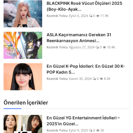
BLACKPINK Rosé Vücut Ölçüleri 2025
(Boy-Kilo-Ayak...
Kozmik Yolcu
Eylül 6, 2024
0
11.9K
ASLA Kaçırmamanız Gereken 31
Reenkarnasyon Animesi...
Kozmik Yolcu
Ağustos 27, 2024
0
10.4K
En Güzel K-Pop İdolleri: En Güzel 30 K-
POP Kadın S...
Kozmik Yolcu
Kasım 30, 2024
0
8.3K
Önerilen İçerikler
En Güzel YG Entertainment İdolleri –
2025’in Güzel...
Kozmik Yolcu
Eylül 9, 2025
0
2K