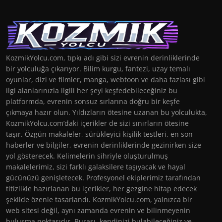
KozmikYolcu.com, tıpkı adı gibi sizi evrenin derinliklerinde
bir yolculuğa çıkarıyor. Bilim kurgu, fantezi, uzay temalı
oyunlar, dizi ve filmler, manga, webtoon ve daha fazlası gibi
ilgi alanlarınızla ilgili her şeyi keşfedebileceğiniz bu
platformda, evrenin sonsuz sırlarına doğru bir keşfe
çıkmaya hazır olun. Yıldızların ötesine uzanan bu yolculukta,
KozmikYolcu.com’daki içerikler de sizi sınırların ötesine
taşır. Özgün makaleler, sürükleyici kişilik testleri, en son
haberler ve bilgiler, evrenin derinliklerinde gezinirken size
yol gösterecek. Kelimelerin sihriyle oluşturulmuş
makalelerimiz, sizi farklı galaksilere taşıyacak ve hayal
gücünüzü genişletecek. Profesyonel ekiplerimiz tarafından
titizlikle hazırlanan bu içerikler, her gezgine hitap edecek
şekilde özenle tasarlandı. KozmikYolcu.com, yalnızca bir
web sitesi değil, aynı zamanda evrenin ve bilinmeyenin
buluşma noktasıdır. Burası, kendinizi bulabileceğiniz ve