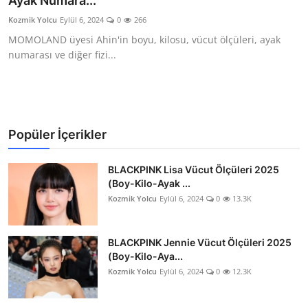
Ayak Numara...
Testler
Kozmik Yolcu
Eylül 6, 2024
0
266
MOMOLAND üyesi Ahin'in boyu, kilosu, vücut ölçüleri, ayak
numarası ve diğer fizi...
Popüler İçerikler
BLACKPINK Lisa Vücut Ölçüleri 2025
(Boy-Kilo-Ayak ...
Kozmik Yolcu
Eylül 6, 2024
0
13.3K
BLACKPINK Jennie Vücut Ölçüleri 2025
(Boy-Kilo-Aya...
Kozmik Yolcu
Eylül 6, 2024
0
12.3K