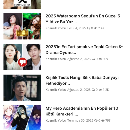
2025 Waterbomb Seoul’un En Güzel 5
Yıldızı: Bu Yaz...
Kozmik Yolcu
Eylül 4, 2025
0
2.4K
2025’in En Tartışmalı ve Tepki Çeken K-
Drama Oyunc...
Kozmik Yolcu
Ağustos 2, 2025
0
899
Kişilik Testi: Hangi Silik Baba Dünyayı
Fethediyor...
Kozmik Yolcu
Ağustos 2, 2025
0
1.2K
My Hero Academia'nın En Popüler 10
Kötü Karakteri!...
Kozmik Yolcu
Temmuz 30, 2025
0
798