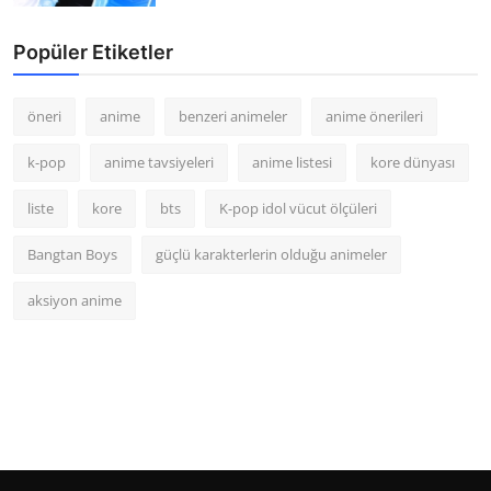
Popüler Etiketler
öneri
anime
benzeri animeler
anime önerileri
k-pop
anime tavsiyeleri
anime listesi
kore dünyası
liste
kore
bts
K-pop idol vücut ölçüleri
Bangtan Boys
güçlü karakterlerin olduğu animeler
aksiyon anime