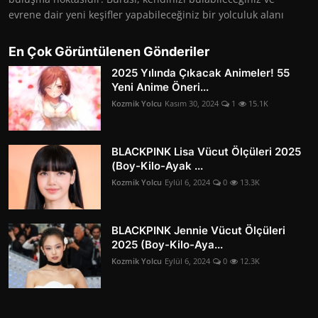
evrene dair yeni keşifler yapabileceğiniz bir yolculuk alanı
En Çok Görüntülenen Gönderiler
2025 Yılında Çıkacak Animeler! 55
Yeni Anime Öneri...
Kozmik Yolcu
Kasım 30, 2024
1
15.1K
BLACKPINK Lisa Vücut Ölçüleri 2025
(Boy-Kilo-Ayak ...
Kozmik Yolcu
Eylül 6, 2024
0
13.3K
BLACKPINK Jennie Vücut Ölçüleri
2025 (Boy-Kilo-Aya...
Kozmik Yolcu
Eylül 6, 2024
0
12.3K