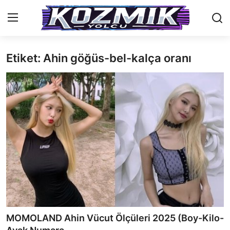
Etiket: Ahin göğüs-bel-kalça oranı
Anasayfa
İletişim
Genel
Anime Önerileri
Kore Dünyası
Anime Karakterleri
Anime
MOMOLAND Ahin Vücut Ölçüleri 2025 (Boy-Kilo-
Dizi & Film