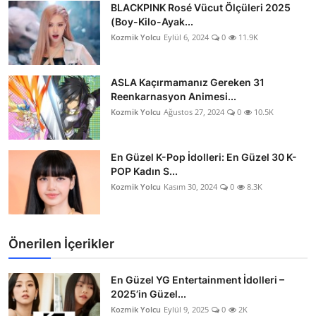
BLACKPINK Rosé Vücut Ölçüleri 2025
(Boy-Kilo-Ayak...
Kozmik Yolcu
Eylül 6, 2024
0
11.9K
ASLA Kaçırmamanız Gereken 31
Reenkarnasyon Animesi...
Kozmik Yolcu
Ağustos 27, 2024
0
10.5K
En Güzel K-Pop İdolleri: En Güzel 30 K-
POP Kadın S...
Kozmik Yolcu
Kasım 30, 2024
0
8.3K
Önerilen İçerikler
En Güzel YG Entertainment İdolleri –
2025’in Güzel...
Kozmik Yolcu
Eylül 9, 2025
0
2K