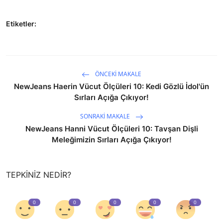
Etiketler:
ÖNCEKI MAKALE
NewJeans Haerin Vücut Ölçüleri 10: Kedi Gözlü İdol'ün
Sırları Açığa Çıkıyor!
SONRAKI MAKALE
NewJeans Hanni Vücut Ölçüleri 10: Tavşan Dişli
Meleğimizin Sırları Açığa Çıkıyor!
TEPKINIZ NEDIR?
0
0
0
0
0