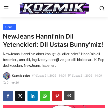
Genel
Anasayfa
NewJeans Hanni'nin Dil
İletişim
Yetenekleri: Dil Ustası Bunny'miz!
Genel
NewJeans Hanni'nin akıcı konuştuğu diller neler? Hanni'nin dil
becerileri, ana dili, İngilizce yeteneği ve çok dilli idol sırları. K-Pop
Anime Önerileri
dedikoduları, NewJeans haberleri.
Kore Dünyası
Kozmik Yolcu
Şubat 21, 2026 - 14:09
Şubat 21, 2026 - 14:09
0
26
Anime Karakterleri
Anime
Dizi & Film