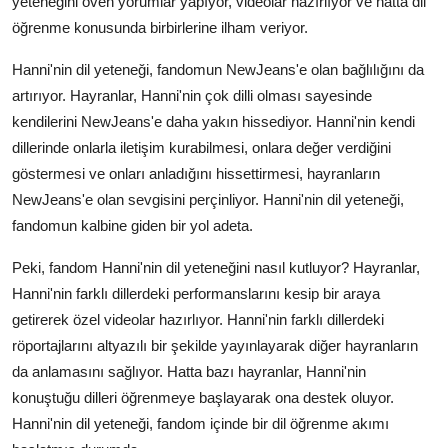
yeteneğini öven yorumlar yapıyor, videolar hazırlıyor ve hatta dil
öğrenme konusunda birbirlerine ilham veriyor.
Hanni'nin dil yeteneği, fandomun NewJeans'e olan bağlılığını da
artırıyor. Hayranlar, Hanni'nin çok dilli olması sayesinde
kendilerini NewJeans'e daha yakın hissediyor. Hanni'nin kendi
dillerinde onlarla iletişim kurabilmesi, onlara değer verdiğini
göstermesi ve onları anladığını hissettirmesi, hayranların
NewJeans'e olan sevgisini perçinliyor. Hanni'nin dil yeteneği,
fandomun kalbine giden bir yol adeta.
Peki, fandom Hanni'nin dil yeteneğini nasıl kutluyor? Hayranlar,
Hanni'nin farklı dillerdeki performanslarını kesip bir araya
getirerek özel videolar hazırlıyor. Hanni'nin farklı dillerdeki
röportajlarını altyazılı bir şekilde yayınlayarak diğer hayranların
da anlamasını sağlıyor. Hatta bazı hayranlar, Hanni'nin
konuştuğu dilleri öğrenmeye başlayarak ona destek oluyor.
Hanni'nin dil yeteneği, fandom içinde bir dil öğrenme akımı