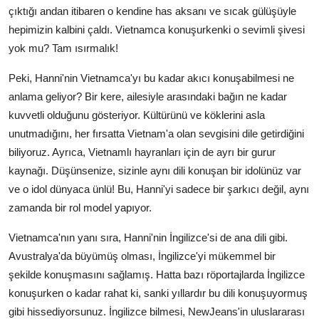
çıktığı andan itibaren o kendine has aksanı ve sıcak gülüşüyle
hepimizin kalbini çaldı. Vietnamca konuşurkenki o sevimli şivesi
yok mu? Tam ısırmalık!
Peki, Hanni'nin Vietnamca'yı bu kadar akıcı konuşabilmesi ne
anlama geliyor? Bir kere, ailesiyle arasındaki bağın ne kadar
kuvvetli olduğunu gösteriyor. Kültürünü ve köklerini asla
unutmadığını, her fırsatta Vietnam'a olan sevgisini dile getirdiğini
biliyoruz. Ayrıca, Vietnamlı hayranları için de ayrı bir gurur
kaynağı. Düşünsenize, sizinle aynı dili konuşan bir idolünüz var
ve o idol dünyaca ünlü! Bu, Hanni'yi sadece bir şarkıcı değil, aynı
zamanda bir rol model yapıyor.
Vietnamca'nın yanı sıra, Hanni'nin İngilizce'si de ana dili gibi.
Avustralya'da büyümüş olması, İngilizce'yi mükemmel bir
şekilde konuşmasını sağlamış. Hatta bazı röportajlarda İngilizce
konuşurken o kadar rahat ki, sanki yıllardır bu dili konuşuyormuş
gibi hissediyorsunuz. İngilizce bilmesi, NewJeans'in uluslararası