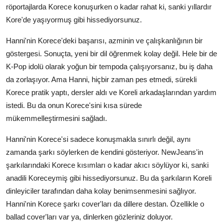
röportajlarda Korece konuşurken o kadar rahat ki, sanki yıllardır
Kore'de yaşıyormuş gibi hissediyorsunuz.
Hanni'nin Korece'deki başarısı, azminin ve çalışkanlığının bir
göstergesi. Sonuçta, yeni bir dil öğrenmek kolay değil. Hele bir de
K-Pop idolü olarak yoğun bir tempoda çalışıyorsanız, bu iş daha
da zorlaşıyor. Ama Hanni, hiçbir zaman pes etmedi, sürekli
Korece pratik yaptı, dersler aldı ve Koreli arkadaşlarından yardım
istedi. Bu da onun Korece'sini kısa sürede
mükemmelleştirmesini sağladı.
Hanni'nin Korece'si sadece konuşmakla sınırlı değil, aynı
zamanda şarkı söylerken de kendini gösteriyor. NewJeans'in
şarkılarındaki Korece kısımları o kadar akıcı söylüyor ki, sanki
anadili Koreceymiş gibi hissediyorsunuz. Bu da şarkıların Koreli
dinleyiciler tarafından daha kolay benimsenmesini sağlıyor.
Hanni'nin Korece şarkı cover'ları da dillere destan. Özellikle o
ballad cover'ları var ya, dinlerken gözleriniz doluyor.