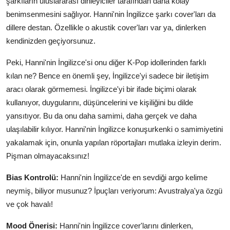
şarkıların uluslararası dinleyiciler tarafından daha kolay
benimsenmesini sağlıyor. Hanni'nin İngilizce şarkı cover'ları da
dillere destan. Özellikle o akustik cover'ları var ya, dinlerken
kendinizden geçiyorsunuz.
Peki, Hanni'nin İngilizce'si onu diğer K-Pop idollerinden farklı
kılan ne? Bence en önemli şey, İngilizce'yi sadece bir iletişim
aracı olarak görmemesi. İngilizce'yi bir ifade biçimi olarak
kullanıyor, duygularını, düşüncelerini ve kişiliğini bu dilde
yansıtıyor. Bu da onu daha samimi, daha gerçek ve daha
ulaşılabilir kılıyor. Hanni'nin İngilizce konuşurkenki o samimiyetini
yakalamak için, onunla yapılan röportajları mutlaka izleyin derim.
Pişman olmayacaksınız!
Bias Kontrolü:
Hanni'nin İngilizce'de en sevdiği argo kelime
neymiş, biliyor musunuz? İpuçları veriyorum: Avustralya'ya özgü
ve çok havalı!
Mood Önerisi:
Hanni'nin İngilizce cover'larını dinlerken,