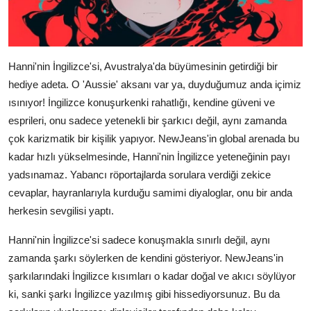
Hanni'nin İngilizce'si, Avustralya'da büyümesinin getirdiği bir
hediye adeta. O 'Aussie' aksanı var ya, duyduğumuz anda içimiz
ısınıyor! İngilizce konuşurkenki rahatlığı, kendine güveni ve
esprileri, onu sadece yetenekli bir şarkıcı değil, aynı zamanda
çok karizmatik bir kişilik yapıyor. NewJeans'in global arenada bu
kadar hızlı yükselmesinde, Hanni'nin İngilizce yeteneğinin payı
yadsınamaz. Yabancı röportajlarda sorulara verdiği zekice
cevaplar, hayranlarıyla kurduğu samimi diyaloglar, onu bir anda
herkesin sevgilisi yaptı.
Hanni'nin İngilizce'si sadece konuşmakla sınırlı değil, aynı
zamanda şarkı söylerken de kendini gösteriyor. NewJeans'in
şarkılarındaki İngilizce kısımları o kadar doğal ve akıcı söylüyor
ki, sanki şarkı İngilizce yazılmış gibi hissediyorsunuz. Bu da