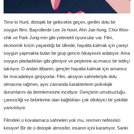
Time to Hunt, distopik bir gelecekte geçen, gerilim dolu bir
soygun filmi. Başrollerde Lee Je-hoon, Ahn Jae-hong, Choi Woo-
shik ve Park Jung-min gibi yetenekli oyuncular var. Film,
ekonomik krizin yaşandığı bir ülkede, hayatta kalmak için çareyi
soygun yapmakta bulan bir grup gencin hikayesini anlatıyor. Ama
soygun planladıkları gibi gitmiyor ve peşlerine acımasız bir tetikçi
takılıyor. O andan itibaren, gençler hayatta kalmak için amansız
bir mücadeleye girişiyorlar. Film, aksiyon sahneleriyle dolu
olmasına rağmen, aynı zamanda karakterlerin psikolojik
durumlarını da derinlemesine inceliyor. Gençlerin umutsuzluğu,
çaresizliği ve birbirlerine olan bağlılıkları çok etkileyici bir şekilde
yansıtılıyor.
Filmdeki o kovalamaca sahneleri yok mu, resmen nefesinizi
kesiyor! Bir de o distopik atmosfer, insanın içini karartıyor. Sanki