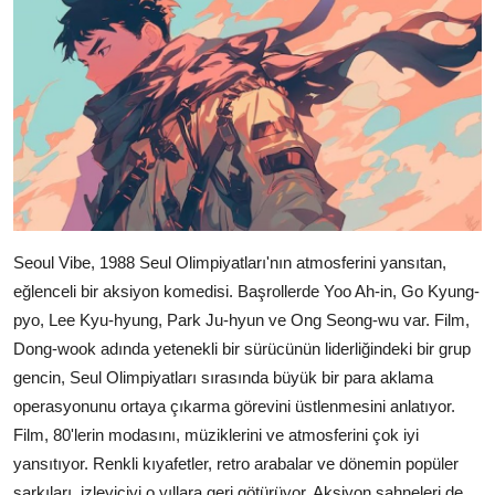
Seoul Vibe, 1988 Seul Olimpiyatları'nın atmosferini yansıtan,
eğlenceli bir aksiyon komedisi. Başrollerde Yoo Ah-in, Go Kyung-
pyo, Lee Kyu-hyung, Park Ju-hyun ve Ong Seong-wu var. Film,
Dong-wook adında yetenekli bir sürücünün liderliğindeki bir grup
gencin, Seul Olimpiyatları sırasında büyük bir para aklama
operasyonunu ortaya çıkarma görevini üstlenmesini anlatıyor.
Film, 80'lerin modasını, müziklerini ve atmosferini çok iyi
yansıtıyor. Renkli kıyafetler, retro arabalar ve dönemin popüler
şarkıları, izleyiciyi o yıllara geri götürüyor. Aksiyon sahneleri de