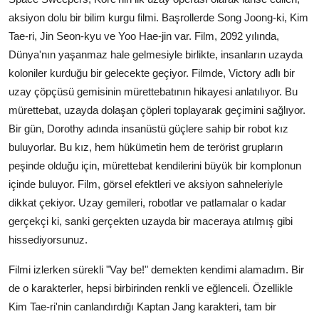
aksiyon dolu bir bilim kurgu filmi. Başrollerde Song Joong-ki, Kim
Tae-ri, Jin Seon-kyu ve Yoo Hae-jin var. Film, 2092 yılında,
Dünya'nın yaşanmaz hale gelmesiyle birlikte, insanların uzayda
koloniler kurduğu bir gelecekte geçiyor. Filmde, Victory adlı bir
uzay çöpçüsü gemisinin mürettebatının hikayesi anlatılıyor. Bu
mürettebat, uzayda dolaşan çöpleri toplayarak geçimini sağlıyor.
Bir gün, Dorothy adında insanüstü güçlere sahip bir robot kız
buluyorlar. Bu kız, hem hükümetin hem de terörist grupların
peşinde olduğu için, mürettebat kendilerini büyük bir komplonun
içinde buluyor. Film, görsel efektleri ve aksiyon sahneleriyle
dikkat çekiyor. Uzay gemileri, robotlar ve patlamalar o kadar
gerçekçi ki, sanki gerçekten uzayda bir maceraya atılmış gibi
hissediyorsunuz.
Filmi izlerken sürekli "Vay be!" demekten kendimi alamadım. Bir
de o karakterler, hepsi birbirinden renkli ve eğlenceli. Özellikle
Kim Tae-ri'nin canlandırdığı Kaptan Jang karakteri, tam bir