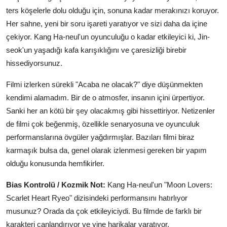
ters köşelerle dolu olduğu için, sonuna kadar merakınızı koruyor.
Her sahne, yeni bir soru işareti yaratıyor ve sizi daha da içine
çekiyor. Kang Ha-neul'un oyunculuğu o kadar etkileyici ki, Jin-
seok'un yaşadığı kafa karışıklığını ve çaresizliği birebir
hissediyorsunuz.
Filmi izlerken sürekli "Acaba ne olacak?" diye düşünmekten
kendimi alamadım. Bir de o atmosfer, insanın içini ürpertiyor.
Sanki her an kötü bir şey olacakmış gibi hissettiriyor. Netizenler
de filmi çok beğenmiş, özellikle senaryosuna ve oyunculuk
performanslarına övgüler yağdırmışlar. Bazıları filmi biraz
karmaşık bulsa da, genel olarak izlenmesi gereken bir yapım
olduğu konusunda hemfikirler.
Bias Kontrolü / Kozmik Not:
Kang Ha-neul'un "Moon Lovers:
Scarlet Heart Ryeo" dizisindeki performansını hatırlıyor
musunuz? Orada da çok etkileyiciydi. Bu filmde de farklı bir
karakteri canlandırıyor ve yine harikalar yaratıyor.