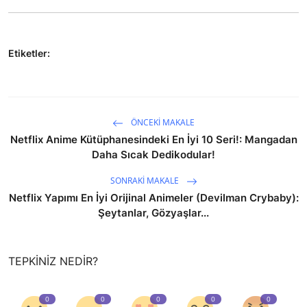
Etiketler:
ÖNCEKI MAKALE
Netflix Anime Kütüphanesindeki En İyi 10 Seri!: Mangadan
Daha Sıcak Dedikodular!
SONRAKI MAKALE
Netflix Yapımı En İyi Orijinal Animeler (Devilman Crybaby):
Şeytanlar, Gözyaşlar...
TEPKINIZ NEDIR?
0
0
0
0
0