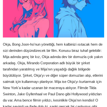
Okja, Bong Joon-ho'nun yönettiği, hem kalbinizi ısıtacak hem de
sizi derinden düşündürecek bir film. Konusu biraz tuhaf gelebilir:
Mija adında genç bir kız, Okja adında dev bir domuzla çok yakın
arkadaş. Okja, Mirando Corporation adlı büyük bir şirket
tarafından yaratılmış ve Mija'nın yaşadığı dağlık bölgede
büyütülüyor. Şirket, Okja'yı ve diğer süper domuzları alıp, etlerini
satmak için kullanmayı planlıyor. Mija ise Okja'yı kurtarmak için
New York'a kadar uzanan bir maceraya atılıyor. Filmde Tilda
Swinton, Jake Gyllenhaal ve Paul Dano gibi Hollywood yıldızları
da var. Ama bence filmin yıldızı, kesinlikle Okja'nın kendisi! O
kadar sevimli ve ifade dolu ki, sanki gerçek bir canlıymış gibi