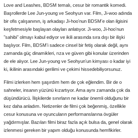
Love and Leashes, BDSM temalı, cesur bir romantik komedi.
Başrollerde Lee Jun-young ve Seohyun var. Film, Ji-woo adında
bir ofis çalışanının, iş arkadaşı Ji-hoo'nun BDSM'e olan ilgisini
keşfetmesiyle başlayan olayları anlatıyor. Ji-woo, Ji-hoo'nun
"sahibi" olmayı kabul ediyor ve ikili arasında sıra dışı bir ilişki
başlıyor. Film, BDSM'i sadece cinsel bir fetiş olarak değil, aynı
zamanda güç dinamikleri, rıza ve güven gibi konular üzerinden
de ele alıyor. Lee Jun-young ve Seohyun'un kimyası o kadar iyi
ki, ikilinin arasındaki gerilimi ve çekimi hissedebiliyorsunuz.
Filmi izlerken hem şaşırdım hem de çok eğlendim. Bir de o
sahneler, insanın yüzünü kızartıyor. Ama aynı zamanda çok da
düşündürücü. İlişkilerde sınırların ne kadar önemli olduğunu bir
kez daha anladım. Netizenler de filmi çok beğenmiş, özellikle
cesur konusuna ve oyuncuların performanslarına övgüler
yağdırmışlar. Bazıları filmi biraz fazla açık bulsa da, genel olarak
izlenmesi gereken bir yapım olduğu konusunda hemfikirler.