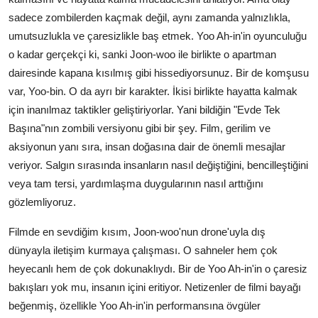
sadece zombilerden kaçmak değil, aynı zamanda yalnızlıkla,
umutsuzlukla ve çaresizlikle baş etmek. Yoo Ah-in'in oyunculuğu
o kadar gerçekçi ki, sanki Joon-woo ile birlikte o apartman
dairesinde kapana kısılmış gibi hissediyorsunuz. Bir de komşusu
var, Yoo-bin. O da ayrı bir karakter. İkisi birlikte hayatta kalmak
için inanılmaz taktikler geliştiriyorlar. Yani bildiğin "Evde Tek
Başına"nın zombili versiyonu gibi bir şey. Film, gerilim ve
aksiyonun yanı sıra, insan doğasına dair de önemli mesajlar
veriyor. Salgın sırasında insanların nasıl değiştiğini, bencilleştiğini
veya tam tersi, yardımlaşma duygularının nasıl arttığını
gözlemliyoruz.
Filmde en sevdiğim kısım, Joon-woo'nun drone'uyla dış
dünyayla iletişim kurmaya çalışması. O sahneler hem çok
heyecanlı hem de çok dokunaklıydı. Bir de Yoo Ah-in'in o çaresiz
bakışları yok mu, insanın içini eritiyor. Netizenler de filmi bayağı
beğenmiş, özellikle Yoo Ah-in'in performansına övgüler