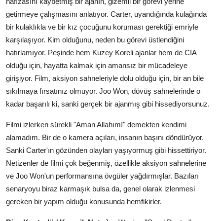
hafızasını kaybetmiş bir ajanın, gizemli bir görevi yerine
getirmeye çalışmasını anlatıyor. Carter, uyandığında kulağında
bir kulaklıkla ve bir kız çocuğunu koruması gerektiği emriyle
karşılaşıyor. Kim olduğunu, neden bu görevi üstlendiğini
hatırlamıyor. Peşinde hem Kuzey Koreli ajanlar hem de CIA
olduğu için, hayatta kalmak için amansız bir mücadeleye
girişiyor. Film, aksiyon sahneleriyle dolu olduğu için, bir an bile
sıkılmaya fırsatınız olmuyor. Joo Won, dövüş sahnelerinde o
kadar başarılı ki, sanki gerçek bir ajanmış gibi hissediyorsunuz.
Filmi izlerken sürekli "Aman Allahım!" demekten kendimi
alamadım. Bir de o kamera açıları, insanın başını döndürüyor.
Sanki Carter'ın gözünden olayları yaşıyormuş gibi hissettiriyor.
Netizenler de filmi çok beğenmiş, özellikle aksiyon sahnelerine
ve Joo Won'un performansına övgüler yağdırmışlar. Bazıları
senaryoyu biraz karmaşık bulsa da, genel olarak izlenmesi
gereken bir yapım olduğu konusunda hemfikirler.