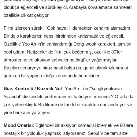
oldukça eğlenceli ve sürükleyici. Arabayla kovalamaca sahneleri,
özellikle dikkat çekiyor.
Filmi izlerken sürekli "Çok havalı!" demekten kendimi alamadım.
Bir de o karakterler, hepsi birbirinden karizmatik ve eğlenceli.
Özellikle Yoo Ah-in'in canlandırdığı Dong-wook karakteri, tam bir
cool adam! Netizenler de filmi çok beğenmiş, özellikle 80'ler
atmosferine ve aksiyon sahnelerine övgüler yağdırmışlar.
Bazıları senaryoyu biraz basit bulsa da, genel olarak izlenmesi
gereken bir yapım olduğu konusunda hemfikirler.
Bias Kontrolü / Kozmik Not:
Yoo Ah-in'in "Sungkyunkwan
Scandal" dizisindeki performansını hatırlıyor musunuz? Orada da
çok yetenekliydi. Bu filmde de farklı bir karakteri canlandırıyor ve
yine harikalar yaratıyor.
Mood Önerisi:
Eğlenceli bir aksiyon komedisi izlemek ve 80'lere
nostaljik bir yolculuk yapmak istiyorsanız, Seoul Vibe tam size