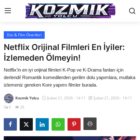
Dizi & Film Önerileri
Anasayfa
Netflix Orijinal Filmleri En İyiler:
İletişim
İzlemeden Ölmeyin!
Genel
Netflix'in en iyi orijinal filmleri K-Pop ve K-Drama fanları için
derlendi! Romantik komedilerden gerilim dolu yapımlara, mutlaka
Anime Önerileri
izlemeniz gereken Kore yapımı filmler burada.
Kore Dünyası
Kozmik Yolcu
Şubat 21, 2026 - 14:11
Şubat 21, 2026 - 14:11
0
26
Anime Karakterleri
Anime
Dizi & Film