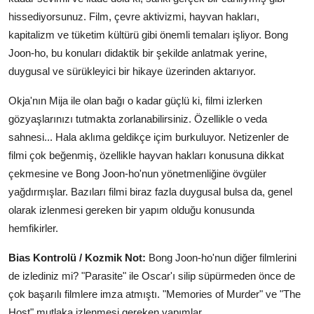
hissediyorsunuz. Film, çevre aktivizmi, hayvan hakları,
kapitalizm ve tüketim kültürü gibi önemli temaları işliyor. Bong
Joon-ho, bu konuları didaktik bir şekilde anlatmak yerine,
duygusal ve sürükleyici bir hikaye üzerinden aktarıyor.
Okja'nın Mija ile olan bağı o kadar güçlü ki, filmi izlerken
gözyaşlarınızı tutmakta zorlanabilirsiniz. Özellikle o veda
sahnesi... Hala aklıma geldikçe içim burkuluyor. Netizenler de
filmi çok beğenmiş, özellikle hayvan hakları konusuna dikkat
çekmesine ve Bong Joon-ho'nun yönetmenliğine övgüler
yağdırmışlar. Bazıları filmi biraz fazla duygusal bulsa da, genel
olarak izlenmesi gereken bir yapım olduğu konusunda
hemfikirler.
Bias Kontrolü / Kozmik Not:
Bong Joon-ho'nun diğer filmlerini
de izlediniz mi? "Parasite" ile Oscar'ı silip süpürmeden önce de
çok başarılı filmlere imza atmıştı. "Memories of Murder" ve "The
Host" mutlaka izlenmesi gereken yapımlar.