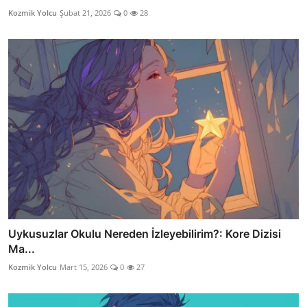
Kozmik Yolcu
Şubat 21, 2026
0
28
Uykusuzlar Okulu Nereden İzleyebilirim?: Kore Dizisi
Ma...
Kozmik Yolcu
Mart 15, 2026
0
27