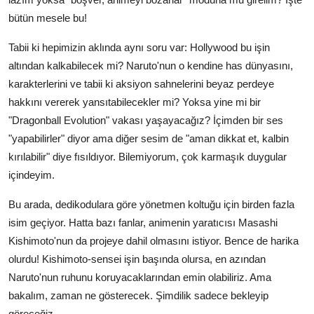
bütün mesele bu!
Tabii ki hepimizin aklında aynı soru var: Hollywood bu işin
altından kalkabilecek mi? Naruto'nun o kendine has dünyasını,
karakterlerini ve tabii ki aksiyon sahnelerini beyaz perdeye
hakkını vererek yansıtabilecekler mi? Yoksa yine mi bir
"Dragonball Evolution" vakası yaşayacağız? İçimden bir ses
"yapabilirler" diyor ama diğer sesim de "aman dikkat et, kalbin
kırılabilir" diye fısıldıyor. Bilemiyorum, çok karmaşık duygular
içindeyim.
Bu arada, dedikodulara göre yönetmen koltuğu için birden fazla
isim geçiyor. Hatta bazı fanlar, animenin yaratıcısı Masashi
Kishimoto'nun da projeye dahil olmasını istiyor. Bence de harika
olurdu! Kishimoto-sensei işin başında olursa, en azından
Naruto'nun ruhunu koruyacaklarından emin olabiliriz. Ama
bakalım, zaman ne gösterecek. Şimdilik sadece bekleyip
göreceğiz.