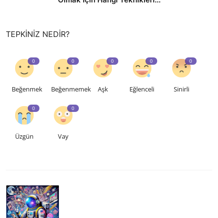
TEPKINIZ NEDIR?
0
0
0
0
0
Beğenmek
Beğenmemek
Aşk
Eğlenceli
Sinirli
0
0
Üzgün
Vay