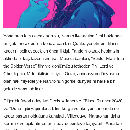
Yönetmen kim olacak sorusu, Naruto live-action filmi hakkında
en çok merak edilen konulardan biri. Çünkü yönetmen, filmin
kaderini belirleyecek en önemli kişi. Fandom olarak hepimizin
aklında birkaç favori isim var. Mesela bazıları, "Spider-Man: Into
the Spider-Verse" filmiyle gönlümüzü fetheden Phil Lord ve
Christopher Miller ikilisini istiyor. Onlar, animasyon dünyasına
olan hakimiyetleriyle Naruto'nun görsel dünyasını harika bir
şekilde yansıtabilirler.
Diğer bir favori aday ise Denis Villeneuve. "Blade Runner 2049"
ve "Dune" gibi yapımlarla bilim kurgu ve aksiyon türlerinde ne
kadar başarılı olduğunu kanıtladı. Villeneuve, Naruto'nun daha
karanlık ve epik atmosferini beyaz perdeye taşıyabilir. Ama tabii