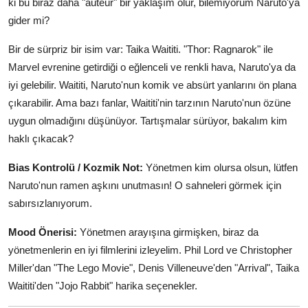
ki bu biraz daha "auteur" bir yaklaşım olur, bilemiyorum Naruto'ya
gider mi?
Bir de sürpriz bir isim var: Taika Waititi. "Thor: Ragnarok" ile
Marvel evrenine getirdiği o eğlenceli ve renkli hava, Naruto'ya da
iyi gelebilir. Waititi, Naruto'nun komik ve absürt yanlarını ön plana
çıkarabilir. Ama bazı fanlar, Waititi'nin tarzının Naruto'nun özüne
uygun olmadığını düşünüyor. Tartışmalar sürüyor, bakalım kim
haklı çıkacak?
Bias Kontrolü / Kozmik Not:
Yönetmen kim olursa olsun, lütfen
Naruto'nun ramen aşkını unutmasın! O sahneleri görmek için
sabırsızlanıyorum.
Mood Önerisi:
Yönetmen arayışına girmişken, biraz da
yönetmenlerin en iyi filmlerini izleyelim. Phil Lord ve Christopher
Miller'dan "The Lego Movie", Denis Villeneuve'den "Arrival", Taika
Waititi'den "Jojo Rabbit" harika seçenekler.