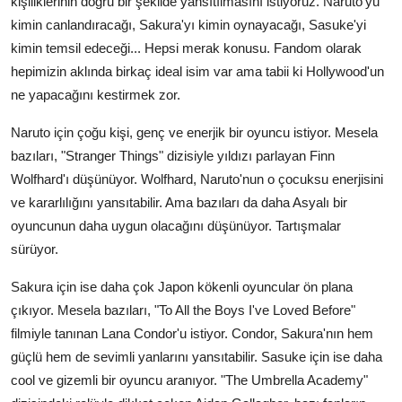
kişiliklerinin doğru bir şekilde yansıtılmasını istiyoruz. Naruto'yu
kimin canlandıracağı, Sakura'yı kimin oynayacağı, Sasuke'yi
kimin temsil edeceği... Hepsi merak konusu. Fandom olarak
hepimizin aklında birkaç ideal isim var ama tabii ki Hollywood'un
ne yapacağını kestirmek zor.
Naruto için çoğu kişi, genç ve enerjik bir oyuncu istiyor. Mesela
bazıları, "Stranger Things" dizisiyle yıldızı parlayan Finn
Wolfhard'ı düşünüyor. Wolfhard, Naruto'nun o çocuksu enerjisini
ve kararlılığını yansıtabilir. Ama bazıları da daha Asyalı bir
oyuncunun daha uygun olacağını düşünüyor. Tartışmalar
sürüyor.
Sakura için ise daha çok Japon kökenli oyuncular ön plana
çıkıyor. Mesela bazıları, "To All the Boys I've Loved Before"
filmiyle tanınan Lana Condor'u istiyor. Condor, Sakura'nın hem
güçlü hem de sevimli yanlarını yansıtabilir. Sasuke için ise daha
cool ve gizemli bir oyuncu aranıyor. "The Umbrella Academy"