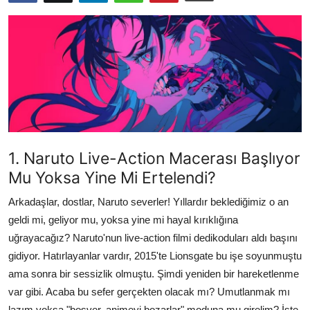
Testler
1. Naruto Live-Action Macerası Başlıyor
Mu Yoksa Yine Mi Ertelendi?
Arkadaşlar, dostlar, Naruto severler! Yıllardır beklediğimiz o an
geldi mi, geliyor mu, yoksa yine mi hayal kırıklığına
uğrayacağız? Naruto'nun live-action filmi dedikoduları aldı başını
gidiyor. Hatırlayanlar vardır, 2015'te Lionsgate bu işe soyunmuştu
ama sonra bir sessizlik olmuştu. Şimdi yeniden bir hareketlenme
var gibi. Acaba bu sefer gerçekten olacak mı? Umutlanmak mı
lazım yoksa "boşver, animeyi bozarlar" moduna mu girelim? İşte