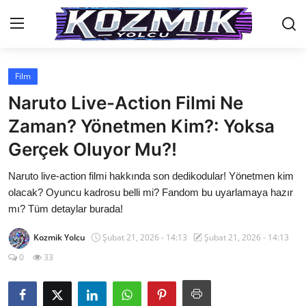
Film
Anasayfa
Naruto Live-Action Filmi Ne
İletişim
Zaman? Yönetmen Kim?: Yoksa
Gerçek Oluyor Mu?!
Genel
Naruto live-action filmi hakkında son dedikodular! Yönetmen kim
Anime Önerileri
olacak? Oyuncu kadrosu belli mi? Fandom bu uyarlamaya hazır
Kore Dünyası
mı? Tüm detaylar burada!
Anime Karakterleri
Kozmik Yolcu
Şubat 21, 2026 - 14:13
Şubat 21, 2026 - 14:13
0
33
Anime
Dizi & Film