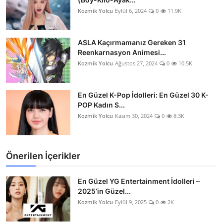
Kozmik Yolcu
Eylül 6, 2024
0
11.9K
ASLA Kaçırmamanız Gereken 31
Reenkarnasyon Animesi...
Kozmik Yolcu
Ağustos 27, 2024
0
10.5K
En Güzel K-Pop İdolleri: En Güzel 30 K-
POP Kadın S...
Kozmik Yolcu
Kasım 30, 2024
0
8.3K
Önerilen İçerikler
En Güzel YG Entertainment İdolleri –
2025’in Güzel...
Kozmik Yolcu
Eylül 9, 2025
0
2K