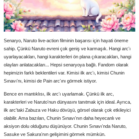
Senaryo, Naruto live-action filminin başarısı için hayati öneme
sahip. Çünkü Naruto evreni çok geniş ve karmaşık. Hangi arc'ı
uyarlayacakları, hangi karakterleri ön plana çıkaracakları, hangi
olayları anlatacakları... Hepsi senaryoya bağlı. Fandom olarak
hepimizin farklı beklentileri var. Kimisi ilk arc'ı, kimisi Chunin
Sınavı'nı, kimisi de Pain arc'ını görmek istiyor.
Bence en mantıklısı, ilk arc'ı uyarlamak. Çünkü ilk arc,
karakterleri ve Naruto'nun dünyasını tanıtmak için ideal. Ayrıca,
ilk arc'taki Zabuza ve Haku dövüşü, görsel olarak çok etkileyici
olabilir. Ama bazıları, Chunin Sınavı'nın daha heyecanlı ve
aksiyon dolu olduğunu düşünüyor. Chunin Sınavı'nda Naruto,
Sasuke ve Sakura'nın gelişimini görmek mümkün.