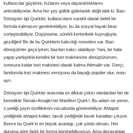
kullanıcılar güçlerini, hızlarını veya dayanıklılıklarını
arttırabiliyorlar. Ama her şey güllük gülistanlık değil tabii ki. Bazı
Dönüşüm tipi Quirkler, kullanıcıların sürekli olarak belirli bir
formda kalmasını gerektirebiliyor, bu da sosyal hayatı biraz
zorlaştırabiliyor. Düşünsene, sürekli kertenkele kuyruğuyla
gezdiğini! Bir de bu Quirklerin kalıcılığı meselesi var. Bazı
dönüşümler geçiciyken, bazıları kalıcı olabiliyor. Yani, bir hata
yapıp yanlışlıkla kendini bir tost makinesine dönüştürürsen,
sonsuza kadar tost makinesi olarak kalma ihtimalin var. Gerçi,
fandomda tost makinesi versiyonu da bayağı popüler olur, orası
ayrı.
Dönüşüm tipi Quirkler arasında en dikkat çekici olanlardan biri de
kesinlikle Tamaki Amajiki'nin Manifest Quirk'i. Bu adam ne yerse,
o yediği şeyin özelliklerini vücudunda gösterebiliyor. Ahtapot
yediğinde ahtapot kolları, tavuk yediğinde tavuk kanatları çıkıyor.
Bence bu Quirk'in en büyük avantajı, çok yönlü olması. Her
duruma göre farklı bir forma bürünebiliyorsun. Ama dezavantajı