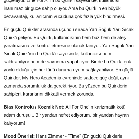
güçleniyor. One For All'ın bu Quirk'i sayesinde, kullanıcısı
inanılmaz bir güce sahip oluyor. Ama bu Quirk'in en büyük
dezavantajı, kullanıcının vücuduna çok fazla yük bindirmesi.
En güçlü Quirkler arasında üçüncü sırada Yarı Soğuk Yarı Sıcak
Quirk'i geliyor. Bu Quirk, kullanıcısının hem buz hem de ateş
yaratmasına ve kontrol etmesine olanak tanıyor. Yarı Soğuk Yarı
Sıcak Quirk'inin bu Quirk'i sayesinde, kullanıcısı hem
saldırabiliyor hem de savunma yapabiliyor. Bir de bu Quirk, çok
yönlü olduğu için her türlü duruma uyum sağlayabiliyor. En güçlü
Quirkler, My Hero Academia evreninde sadece güç değil, aynı
zamanda sorumluluk da gerektiriyor. Bu yüzden bu Quirklerin
sahipleri, kararlarını dikkatli vermek zorunda.
Bias Kontrolü / Kozmik Not:
All For One'ın karizmatik kötü
adam duruşu... Bir yandan nefret ediyorum, bir yandan hayran
kalıyorum!
Mood Önerisi:
Hans Zimmer - "Time" (En güçlü Quirklerle