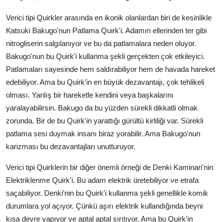
Verici tipi Quirkler arasında en ikonik olanlardan biri de kesinlikle
Katsuki Bakugo'nun Patlama Quirk'i. Adamın ellerinden ter gibi
nitrogliserin salgılanıyor ve bu da patlamalara neden oluyor.
Bakugo'nun bu Quirk'i kullanma şekli gerçekten çok etkileyici.
Patlamaları sayesinde hem saldırabiliyor hem de havada hareket
edebiliyor. Ama bu Quirk'in en büyük dezavantajı, çok tehlikeli
olması. Yanlış bir hareketle kendini veya başkalarını
yaralayabilirsin. Bakugo da bu yüzden sürekli dikkatli olmak
zorunda. Bir de bu Quirk'in yarattığı gürültü kirliliği var. Sürekli
patlama sesi duymak insanı biraz yorabilir. Ama Bakugo'nun
karizması bu dezavantajları unutturuyor.
Verici tipi Quirklerin bir diğer önemli örneği de Denki Kaminari'nin
Elektriklenme Quirk'i. Bu adam elektrik üretebiliyor ve etrafa
saçabiliyor. Denki'nin bu Quirk'i kullanma şekli genellikle komik
durumlara yol açıyor. Çünkü aşırı elektrik kullandığında beyni
kısa devre yapıyor ve aptal aptal sırıtıyor. Ama bu Quirk'in