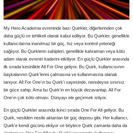
My Hero Academia evreninde bazı Quirkler, diğerlerinden çok
daha güçlü ve tehlikeli olarak kabul ediliyor. Bu Quirkler, genellikle
kullanıcılarına inanılmaz bir güç, hız veya kontrol yeteneği
sağlıyor. Bu Quirklerin sahipleri, genellikle kahraman veya kötü
adam olarak evrenin kaderini etkiliyor. En güçlü Quirkler arasında
ilk sırada kesinlikle All For One geliyor. Bu Quirk, kullanıcısının
başkalarının Quirk'lerini çalmasına ve kullanmasına olanak
tanıyor. All For One'ın bu Quirk'i sayesinde, neredeyse sınırsız
bir güce sahip. Ama bu Quirk'in en büyük dezavantajı, All For
One'ın çok kötü olması. Dünyayı ele geçirmek istiyor.
En güçlü Quirkler arasında ikinci sırada One For All geliyor. Bu
Quirk, nesilden nesile aktarılan bir güç deposu gibi. Her kullanıcı,
Quirk'e kendi gücünü ekliyor ve böylece Quirk zamanla daha da