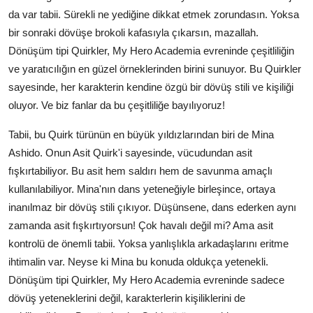
da var tabii. Sürekli ne yediğine dikkat etmek zorundasın. Yoksa
bir sonraki dövüşe brokoli kafasıyla çıkarsın, mazallah.
Dönüşüm tipi Quirkler, My Hero Academia evreninde çeşitliliğin
ve yaratıcılığın en güzel örneklerinden birini sunuyor. Bu Quirkler
sayesinde, her karakterin kendine özgü bir dövüş stili ve kişiliği
oluyor. Ve biz fanlar da bu çeşitliliğe bayılıyoruz!
Tabii, bu Quirk türünün en büyük yıldızlarından biri de Mina
Ashido. Onun Asit Quirk'i sayesinde, vücudundan asit
fışkırtabiliyor. Bu asit hem saldırı hem de savunma amaçlı
kullanılabiliyor. Mina'nın dans yeteneğiyle birleşince, ortaya
inanılmaz bir dövüş stili çıkıyor. Düşünsene, dans ederken aynı
zamanda asit fışkırtıyorsun! Çok havalı değil mi? Ama asit
kontrolü de önemli tabii. Yoksa yanlışlıkla arkadaşlarını eritme
ihtimalin var. Neyse ki Mina bu konuda oldukça yetenekli.
Dönüşüm tipi Quirkler, My Hero Academia evreninde sadece
dövüş yeteneklerini değil, karakterlerin kişiliklerini de