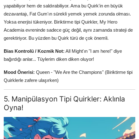
yapabiliyor hem de saldırabiliyor. Ama bu Quirk'in en büyük
dezavantajı, Fat Gum'ın sürekli yemek yemek zorunda olması.
Yoksa enerjisi tükeniyor. Biriktirme tipi Quirkler, My Hero
Academia evreninde sadece güç değil, aynı zamanda strateji de
gerektiriyor. Bu yüzden bu Quirk türü de çok önemli.
Bias Kontrolü / Kozmik Not:
All Might'ın "I am here!" diye
bağırdığı anlar... Tüylerim diken diken oluyor!
Mood Önerisi:
Queen - "We Are the Champions" (Biriktirme tipi
Quirklerle zafere ulaşırken)
5. Manipülasyon Tipi Quirkler: Aklınla
Oyna!