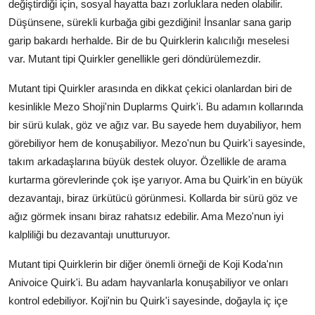
değiştirdiği için, sosyal hayatta bazı zorluklara neden olabilir.
Düşünsene, sürekli kurbağa gibi gezdiğini! İnsanlar sana garip
garip bakardı herhalde. Bir de bu Quirklerin kalıcılığı meselesi
var. Mutant tipi Quirkler genellikle geri döndürülemezdir.
Mutant tipi Quirkler arasında en dikkat çekici olanlardan biri de
kesinlikle Mezo Shoji'nin Duplarms Quirk'i. Bu adamın kollarında
bir sürü kulak, göz ve ağız var. Bu sayede hem duyabiliyor, hem
görebiliyor hem de konuşabiliyor. Mezo'nun bu Quirk'i sayesinde,
takım arkadaşlarına büyük destek oluyor. Özellikle de arama
kurtarma görevlerinde çok işe yarıyor. Ama bu Quirk'in en büyük
dezavantajı, biraz ürkütücü görünmesi. Kollarda bir sürü göz ve
ağız görmek insanı biraz rahatsız edebilir. Ama Mezo'nun iyi
kalpliliği bu dezavantajı unutturuyor.
Mutant tipi Quirklerin bir diğer önemli örneği de Koji Koda'nın
Anivoice Quirk'i. Bu adam hayvanlarla konuşabiliyor ve onları
kontrol edebiliyor. Koji'nin bu Quirk'i sayesinde, doğayla iç içe