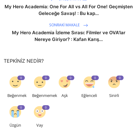
My Hero Academia: One For All vs All For One! Geçmişten
Geleceğe Savaş! : Bu kap...
SONRAKI MAKALE
My Hero Academia İzleme Sırası: Filmler ve OVA'lar
Nereye Giriyor? : Kafan Karış...
TEPKINIZ NEDIR?
0
0
0
0
0
Beğenmek
Beğenmemek
Aşk
Eğlenceli
Sinirli
0
0
Üzgün
Vay