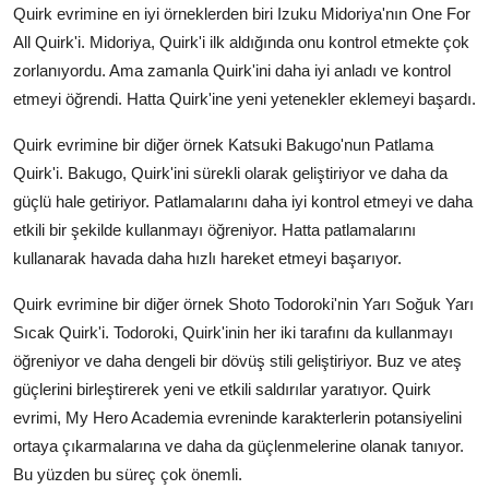
Quirk evrimine en iyi örneklerden biri Izuku Midoriya'nın One For
All Quirk'i. Midoriya, Quirk'i ilk aldığında onu kontrol etmekte çok
zorlanıyordu. Ama zamanla Quirk'ini daha iyi anladı ve kontrol
etmeyi öğrendi. Hatta Quirk'ine yeni yetenekler eklemeyi başardı.
Quirk evrimine bir diğer örnek Katsuki Bakugo'nun Patlama
Quirk'i. Bakugo, Quirk'ini sürekli olarak geliştiriyor ve daha da
güçlü hale getiriyor. Patlamalarını daha iyi kontrol etmeyi ve daha
etkili bir şekilde kullanmayı öğreniyor. Hatta patlamalarını
kullanarak havada daha hızlı hareket etmeyi başarıyor.
Quirk evrimine bir diğer örnek Shoto Todoroki'nin Yarı Soğuk Yarı
Sıcak Quirk'i. Todoroki, Quirk'inin her iki tarafını da kullanmayı
öğreniyor ve daha dengeli bir dövüş stili geliştiriyor. Buz ve ateş
güçlerini birleştirerek yeni ve etkili saldırılar yaratıyor. Quirk
evrimi, My Hero Academia evreninde karakterlerin potansiyelini
ortaya çıkarmalarına ve daha da güçlenmelerine olanak tanıyor.
Bu yüzden bu süreç çok önemli.