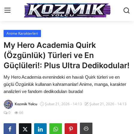
Anime Karakterleri
Anasayfa
My Hero Academia Quirk
Genel
(Özgünlük) Türleri ve En
Güçlüleri!: Plus Ultra Dedikodular!
İletişim
My Hero Academia evrenindeki en havalı Quirk türleri ve en
Anime Önerileri
güçlü Özgünlük kullanan kahramanlar! Anime, manga, karakter
Kore Dünyası
analizleri ve fandom dedikoduları burada!
Anime Karakterleri
Kozmik Yolcu
Şubat 21, 2026 - 14:13
Şubat 21, 2026 - 14:13
0
66
Anime
Dizi & Film