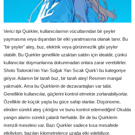
Verici tipi Quirkler, kullanıcılarının vücutlarından bir şeyler
yaymasına veya dışarıdan bir etki yaratmasına olanak tanır. Bu
"bir şeyler" ateş, buz, elektrik veya görünmezlik gibi şeyler
olabilir. Bu Quirkler genellikle uzaktan saldırı için idealdir, çünkü
kullanıcılar düşmanlarına dokunmadan onlara zarar verebilirler.
Shoto Todoroki'nin Yarı Soğuk Yarı Sıcak Quirk'i bu kategoriye
giriyor. Adamın bir tarafı buz, bir tarafı ateş! Resmen mangal
yakmalık. Ama bu Quirklerin de dezavantajları var tabii.
Genellikle kullanıcılar, güçlerini kontrol etmekte zorlanabiliyorlar.
Özellikle de küçük yaşta bu güce sahip olanlar. Düşünsene,
elinden sürekli ateş çıktığını ve bunu kontrol edemediğini! Okulda
yangın alarmı sürekli çalardı herhalde. Bir de bu Quirklerin
menzili meselesi var. Bazı Quirkler sadece kısa mesafede
etkiliyken, bazıları kilometrelerce uzağa etki edebiliyor.