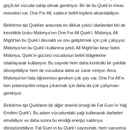
güçlü bir vücuda sahip olmak gerekiyor. Bir de bu Quirk'in miras
meselesi var. One For All, sadece belirli kişilere aktarılabiliyor.
Biriktirme tipi Quirkler arasında en dikkat çekici olanlardan biri de
kesinlikle Izuku Midoriya'nın One For All Quirk'i. Midoriya, All
Might'tan bu Quirk'i devraldı ve onu geliştirmek için çok çalışıyor.
Midoriya'nın bu Quirk'i kullanma şekli, All Might'tan biraz farklı.
Midoriya, Quirk'in gücünü vücudunun belirli bölgelerine
odaklayarak kullanıyor. Bu sayede hem daha kontrollü bir şekilde
dövüşebiliyor hem de vücuduna daha az zarar veriyor. Ama
Midoriya'nın hala öğrenmesi gereken çok şey var. One For All'ın
tüm potansiyelini ortaya çıkarmak için daha da çok çalışması
gerekiyor.
Biriktirme tipi Quirklerin bir diğer önemli örneği de Fat Gum'ın Yağ
Emilimi Quirk'i. Bu adam vücudundaki yağı kullanarak darbeleri
emebiliyor ve daha sonra bu emdiği enerjiyi saldırıya
dönüştürebiliyor. Fat Gum'ın bu Quirk'i sayesinde, hem savunma