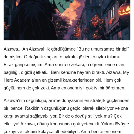
Aizawa... Ah Aizawa! İlk gördüğümde "Bu ne umursamaz bir tip!"
demiştim. O dağınık saçları, o uykulu gözleri, o uyku tulumu...
Biraz garipsemiştim. Ama sonra o zekası, o öğrencilerine olan
bağlılığı, o gizli şefkati... Beni kendine hayran bıraktı. Aizawa, My
Hero Academia'nın en gizemli karakterlerinden biri. Hem çok
güçlü, hem de çok zeki. Ama en önemlisi, çok iyi bir öğretmen.
Aizawa'nın özgünlüğü, anime dünyasının en stratejik güçlerinden
biri bence. Rakibinin özgünlüğünü geçici olarak silebiliyor ve ona
karşı avantaj sağlayabiliyor. Bir de o dövüş stili yok mu? Çok
etkili ya! Aizawa, dövüş konusunda çok yetenekli. Yakın dövüşte
çok iyi ve rakibini kolayca alt edebiliyor. Ama bence en önemli