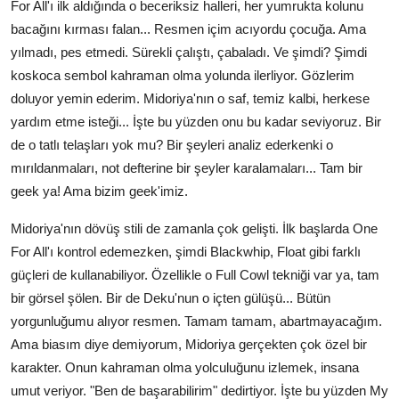
For All'ı ilk aldığında o beceriksiz halleri, her yumrukta kolunu
bacağını kırması falan... Resmen içim acıyordu çocuğa. Ama
yılmadı, pes etmedi. Sürekli çalıştı, çabaladı. Ve şimdi? Şimdi
koskoca sembol kahraman olma yolunda ilerliyor. Gözlerim
doluyor yemin ederim. Midoriya'nın o saf, temiz kalbi, herkese
yardım etme isteği... İşte bu yüzden onu bu kadar seviyoruz. Bir
de o tatlı telaşları yok mu? Bir şeyleri analiz ederkenki o
mırıldanmaları, not defterine bir şeyler karalamaları... Tam bir
geek ya! Ama bizim geek'imiz.
Midoriya'nın dövüş stili de zamanla çok gelişti. İlk başlarda One
For All'ı kontrol edemezken, şimdi Blackwhip, Float gibi farklı
güçleri de kullanabiliyor. Özellikle o Full Cowl tekniği var ya, tam
bir görsel şölen. Bir de Deku'nun o içten gülüşü... Bütün
yorgunluğumu alıyor resmen. Tamam tamam, abartmayacağım.
Ama biasım diye demiyorum, Midoriya gerçekten çok özel bir
karakter. Onun kahraman olma yolculuğunu izlemek, insana
umut veriyor. "Ben de başarabilirim" dedirtiyor. İşte bu yüzden My