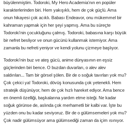
büyülenmiştim. Todoroki, My Hero Academia'nın en popüler
karakterlerinden biri. Hem yakışıklı, hem de çok güçlü. Ama
onun hikayesi çok acıklı. Babası Endeavor, onu mükemmel bir
kahraman yapmak için her şeyi yapmış. Ama bu süreçte
Todoroki'nin çocukluğunu çalmış. Todoroki, babasına karşı büyük
bir nefret besliyor ve onun gücünü kullanmak istemiyor. Ama
zamanla bu nefreti yeniyor ve kendi yolunu çizmeye başlıyor.
Todoroki'nin buz ve ateş gücü, anime dünyasının en eşsiz
güçlerinden biri bence. O buzdan duvarları, o alev alev
saldırıları... Tam bir görsel şölen. Bir de o soğuk tavırları yok mu?
Çok çekici ya! Todoroki, dövüş konusunda çok yetenekli. Hem
stratejik düşünüyor, hem de çok hızlı hareket ediyor. Ama bence
en önemli özelliği, başkalarına yardım etme isteği. Ne kadar
soğuk görünse de, aslında çok merhametli bir kalbi var. İşte bu
yüzden onu bu kadar seviyoruz. Bir de o gülümsemeleri yok mu?
Çok nadir gülümsüyor ama gülümsediği zaman da içim ısınıyor.