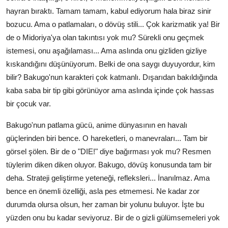
hayran bıraktı. Tamam tamam, kabul ediyorum hala biraz sinir
bozucu. Ama o patlamaları, o dövüş stili... Çok karizmatik ya! Bir
de o Midoriya'ya olan takıntısı yok mu? Sürekli onu geçmek
istemesi, onu aşağılaması... Ama aslında onu gizliden gizliye
kıskandığını düşünüyorum. Belki de ona saygı duyuyordur, kim
bilir? Bakugo'nun karakteri çok katmanlı. Dışarıdan bakıldığında
kaba saba bir tip gibi görünüyor ama aslında içinde çok hassas
bir çocuk var.
Bakugo'nun patlama gücü, anime dünyasının en havalı
güçlerinden biri bence. O hareketleri, o manevraları... Tam bir
görsel şölen. Bir de o "DIE!" diye bağırması yok mu? Resmen
tüylerim diken diken oluyor. Bakugo, dövüş konusunda tam bir
deha. Strateji geliştirme yeteneği, refleksleri... İnanılmaz. Ama
bence en önemli özelliği, asla pes etmemesi. Ne kadar zor
durumda olursa olsun, her zaman bir yolunu buluyor. İşte bu
yüzden onu bu kadar seviyoruz. Bir de o gizli gülümsemeleri yok