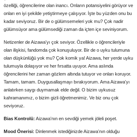
özelliği, öğrencilerine olan inancı. Onların potansiyelini görüyor ve
onları en iyi şekilde yetiştirmeye çalışıyor. İşte bu yüzden onu bu
kadar seviyoruz. Bir de o gülümsemeleri yok mu? Çok nadir
gülümsüyor ama gülümsediği zaman da içten içe seviniyorum.
Netizenler de Aizawa'yı çok seviyor. Özellikle o öğrencileriyle
olan ilişkisi, fandomda çok konuşuluyor. Bir de o uyku tulumuna
olan düşkünlüğü yok mu? Çok komik ya! Aizawa, her yerde uyku
tulumuyla dolaşıyor ve her fırsatta uyuyor. Ama aslında
öğrencilerini her zaman gözlem altında tutuyor ve onları koruyor.
Tamam, tamam. Duygusallaşmayı bırakıyorum. Ama Aizawa'yı
anlatırken saygı duymamak elde değil. O bizim uykusuz
kahramanımız, o bizim gizli öğretmenimiz. Ve biz onu çok
seviyoruz.
Bias Kontrolü:
Aizawa'nın en sevdiği yemek jöleli poşet.
Mood Önerisi:
Dinlenmek istediğinizde Aizawa'nın olduğu