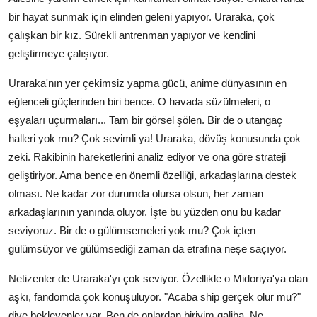
bir hayat sunmak için elinden geleni yapıyor. Uraraka, çok
çalışkan bir kız. Sürekli antrenman yapıyor ve kendini
geliştirmeye çalışıyor.
Uraraka'nın yer çekimsiz yapma gücü, anime dünyasının en
eğlenceli güçlerinden biri bence. O havada süzülmeleri, o
eşyaları uçurmaları... Tam bir görsel şölen. Bir de o utangaç
halleri yok mu? Çok sevimli ya! Uraraka, dövüş konusunda çok
zeki. Rakibinin hareketlerini analiz ediyor ve ona göre strateji
geliştiriyor. Ama bence en önemli özelliği, arkadaşlarına destek
olması. Ne kadar zor durumda olursa olsun, her zaman
arkadaşlarının yanında oluyor. İşte bu yüzden onu bu kadar
seviyoruz. Bir de o gülümsemeleri yok mu? Çok içten
gülümsüyor ve gülümsediği zaman da etrafına neşe saçıyor.
Netizenler de Uraraka'yı çok seviyor. Özellikle o Midoriya'ya olan
aşkı, fandomda çok konuşuluyor. "Acaba ship gerçek olur mu?"
diye bekleyenler var. Ben de onlardan biriyim galiba. Ne