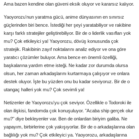
Ama bazen kendine olan güveni eksik oluyor ve kararsız kalıyor.
Yaoyorozu'nun yaratma gücü, anime dünyasının en sınırsız
güçlerinden biri bence. İstediği her şeyi yaratabiliyor ve rakibine
karşı farklı stratejiler geliştirebiliyor. Bir de o liderlik vasıfları yok
mu? Çok etkileyici ya! Yaoyorozu, dövüş konusunda çok
stratejik. Rakibinin zayıf noktalarını analiz ediyor ve ona göre
yaratıcı çözümler buluyor. Ama bence en önemli özelliği,
başkalarına yardım etme isteği. Ne kadar zor durumda olursa
olsun, her zaman arkadaşlarını kurtarmaya çalışıyor ve onlara
destek oluyor. İşte bu yüzden onu bu kadar seviyoruz. Bir de o
utangaç halleri yok mu? Çok sevimli ya!
Netizenler de Yaoyorozu'yu çok seviyor. Özellikle o Todoroki ile
olan ilişkisi, fandomda çok konuşuluyor. "Acaba ship gerçek olur
mu?" diye bekleyenler var. Ben de onlardan biriyim galiba. Ne
yapayım, birbirlerine çok yakışıyorlar. Bir de o arkadaşlarına olan
bağlılığı yok mu? Çok etkileyici ya. Yaoyorozu, arkadaşlarına