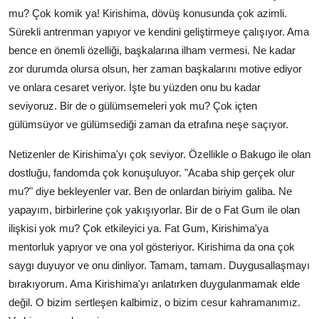
mu? Çok komik ya! Kirishima, dövüş konusunda çok azimli.
Sürekli antrenman yapıyor ve kendini geliştirmeye çalışıyor. Ama
bence en önemli özelliği, başkalarına ilham vermesi. Ne kadar
zor durumda olursa olsun, her zaman başkalarını motive ediyor
ve onlara cesaret veriyor. İşte bu yüzden onu bu kadar
seviyoruz. Bir de o gülümsemeleri yok mu? Çok içten
gülümsüyor ve gülümsediği zaman da etrafına neşe saçıyor.
Netizenler de Kirishima'yı çok seviyor. Özellikle o Bakugo ile olan
dostluğu, fandomda çok konuşuluyor. "Acaba ship gerçek olur
mu?" diye bekleyenler var. Ben de onlardan biriyim galiba. Ne
yapayım, birbirlerine çok yakışıyorlar. Bir de o Fat Gum ile olan
ilişkisi yok mu? Çok etkileyici ya. Fat Gum, Kirishima'ya
mentorluk yapıyor ve ona yol gösteriyor. Kirishima da ona çok
saygı duyuyor ve onu dinliyor. Tamam, tamam. Duygusallaşmayı
bırakıyorum. Ama Kirishima'yı anlatırken duygulanmamak elde
değil. O bizim sertleşen kalbimiz, o bizim cesur kahramanımız.