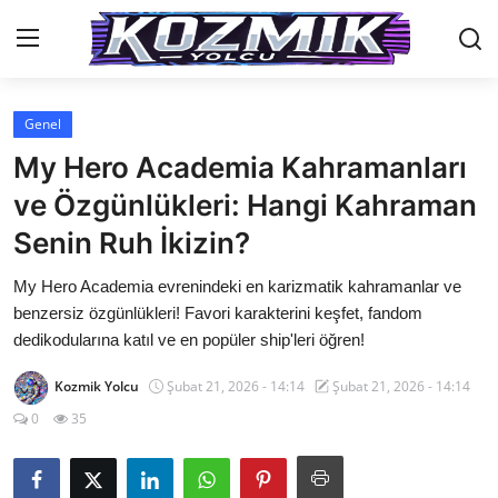
Genel
Anasayfa
My Hero Academia Kahramanları
İletişim
ve Özgünlükleri: Hangi Kahraman
Senin Ruh İkizin?
Genel
My Hero Academia evrenindeki en karizmatik kahramanlar ve
Anime Önerileri
benzersiz özgünlükleri! Favori karakterini keşfet, fandom
Kore Dünyası
dedikodularına katıl ve en popüler ship'leri öğren!
Anime Karakterleri
Kozmik Yolcu
Şubat 21, 2026 - 14:14
Şubat 21, 2026 - 14:14
0
35
Anime
Dizi & Film