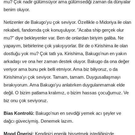
mu? Çok nadir gülümsüyor ama gülümsediği zaman da dünyalar
benim oluyor.
Netizenler de Bakugo'yu çok seviyor. Özellikle o Midoriya ile olan
rekabeti, fandomda çok konuşuluyor. "Acaba ship gerçek olur
mu?" diye bekleyenler var. Ben de onlardan biriyim galiba. Ne
yapayım, birbirlerine çok yakışıyorlar. Bir de o Kirishima ile olan
dostluğu yok mu? Çok tatlı ya. Kirishima, Bakugo'nun en yakın
arkadaşı ve ona her zaman destek oluyor. Bakugo da ona değer
veriyor ama bunu pek belli etmiyor. Ama biz biliyoruz, o da
Kirishima'yı çok seviyor. Tamam, tamam. Duygusallaşmayı
bırakıyorum. Ama Bakugo'yu anlatırken duygulanmamak elde
değil. O bizim patlama kralımız, o bizim hassas çocuğumuz. Ve
biz onu çok seviyoruz.
Bias Kontrolü:
Bakugo'nun en sevdiği yemek acı şeyler ve
dağcı güveciymiş. Denemek lazım.
Mood Önerisi:
Kendinizi enerjik hissetmek istediğinizde