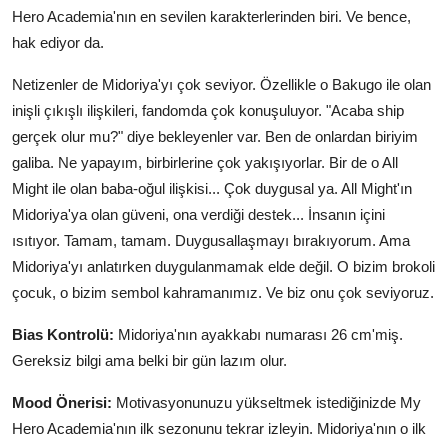
Hero Academia'nın en sevilen karakterlerinden biri. Ve bence,
hak ediyor da.
Netizenler de Midoriya'yı çok seviyor. Özellikle o Bakugo ile olan
inişli çıkışlı ilişkileri, fandomda çok konuşuluyor. "Acaba ship
gerçek olur mu?" diye bekleyenler var. Ben de onlardan biriyim
galiba. Ne yapayım, birbirlerine çok yakışıyorlar. Bir de o All
Might ile olan baba-oğul ilişkisi... Çok duygusal ya. All Might'ın
Midoriya'ya olan güveni, ona verdiği destek... İnsanın içini
ısıtıyor. Tamam, tamam. Duygusallaşmayı bırakıyorum. Ama
Midoriya'yı anlatırken duygulanmamak elde değil. O bizim brokoli
çocuk, o bizim sembol kahramanımız. Ve biz onu çok seviyoruz.
Bias Kontrolü:
Midoriya'nın ayakkabı numarası 26 cm'miş.
Gereksiz bilgi ama belki bir gün lazım olur.
Mood Önerisi:
Motivasyonunuzu yükseltmek istediğinizde My
Hero Academia'nın ilk sezonunu tekrar izleyin. Midoriya'nın o ilk