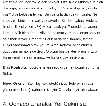
Netizenler de Todoroki'yi çok seviyor. Özellikle o Midoriya ile olan
dostluğu, fandomda çok konuşuluyor. "Acaba ship gerçek olur
mu?" diye bekleyenler var. Ben de onlardan biriyim galiba. Ne
yapayım, birbirlerine çok yakışıyorlar. Bir de o babası Endeavor
ile olan ilişkisi yok mu? Çok karmaşık ya. Todoroki, babasına
karşı büyük bir nefret besliyor ama aynı zamanda onun onayını
da almak istiyor. Umarım bir gün barışırlar. Tamam, tamam.
Duygusallaşmayı bırakıyorum. Ama Todoroki'yi anlatırken
duygulanmamak elde değil. O bizim buz ve ateş prensimiz, o
bizim yaralı kahramanımız. Ve biz onu çok seviyoruz.
Bias Kontrolü:
Todoroki'nin en sevdiği yemek soğuk somonlu
Soba.
Mood Önerisi:
Sakinleşmek istediğinizde Todoroki'nin buz
güçlerini kullandığı sahneleri izleyin. O buzlar, sizi rahatlatacak.
4. Ochaco Uraraka: Yer Çekimsiz