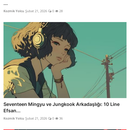
...
Kozmik Yolcu
Şubat 21, 2026
0
28
Seventeen Mingyu ve Jungkook Arkadaşlığı: 10 Line
Efsan...
Kozmik Yolcu
Şubat 21, 2026
0
36