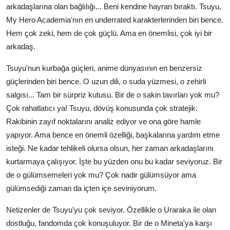
arkadaşlarına olan bağlılığı... Beni kendine hayran bıraktı. Tsuyu,
My Hero Academia'nın en underrated karakterlerinden biri bence.
Hem çok zeki, hem de çok güçlü. Ama en önemlisi, çok iyi bir
arkadaş.
Tsuyu'nun kurbağa güçleri, anime dünyasının en benzersiz
güçlerinden biri bence. O uzun dili, o suda yüzmesi, o zehirli
salgısı... Tam bir sürpriz kutusu. Bir de o sakin tavırları yok mu?
Çok rahatlatıcı ya! Tsuyu, dövüş konusunda çok stratejik.
Rakibinin zayıf noktalarını analiz ediyor ve ona göre hamle
yapıyor. Ama bence en önemli özelliği, başkalarına yardım etme
isteği. Ne kadar tehlikeli olursa olsun, her zaman arkadaşlarını
kurtarmaya çalışıyor. İşte bu yüzden onu bu kadar seviyoruz. Bir
de o gülümsemeleri yok mu? Çok nadir gülümsüyor ama
gülümsediği zaman da içten içe seviniyorum.
Netizenler de Tsuyu'yu çok seviyor. Özellikle o Uraraka ile olan
dostluğu, fandomda çok konuşuluyor. Bir de o Mineta'ya karşı