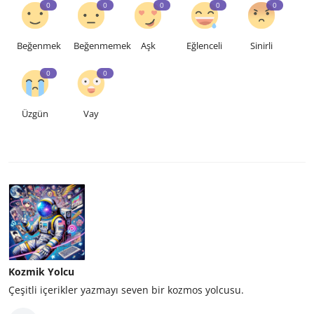
0
0
0
0
0
Beğenmek
Beğenmemek
Aşk
Eğlenceli
Sinirli
0
0
Üzgün
Vay
Kozmik Yolcu
Çeşitli içerikler yazmayı seven bir kozmos yolcusu.