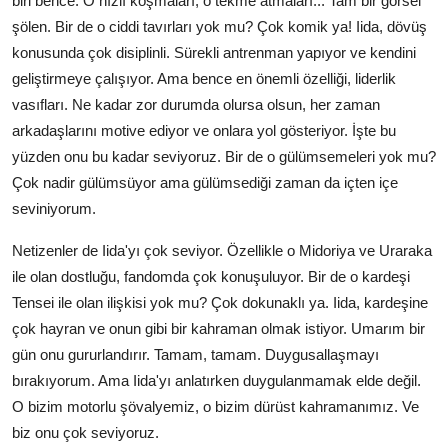
biri bence. O hızlı koşmaları, o tekme atmaları... Tam bir görsel
şölen. Bir de o ciddi tavırları yok mu? Çok komik ya! Iida, dövüş
konusunda çok disiplinli. Sürekli antrenman yapıyor ve kendini
geliştirmeye çalışıyor. Ama bence en önemli özelliği, liderlik
vasıfları. Ne kadar zor durumda olursa olsun, her zaman
arkadaşlarını motive ediyor ve onlara yol gösteriyor. İşte bu
yüzden onu bu kadar seviyoruz. Bir de o gülümsemeleri yok mu?
Çok nadir gülümsüyor ama gülümsediği zaman da içten içe
seviniyorum.
Netizenler de Iida'yı çok seviyor. Özellikle o Midoriya ve Uraraka
ile olan dostluğu, fandomda çok konuşuluyor. Bir de o kardeşi
Tensei ile olan ilişkisi yok mu? Çok dokunaklı ya. Iida, kardeşine
çok hayran ve onun gibi bir kahraman olmak istiyor. Umarım bir
gün onu gururlandırır. Tamam, tamam. Duygusallaşmayı
bırakıyorum. Ama Iida'yı anlatırken duygulanmamak elde değil.
O bizim motorlu şövalyemiz, o bizim dürüst kahramanımız. Ve
biz onu çok seviyoruz.