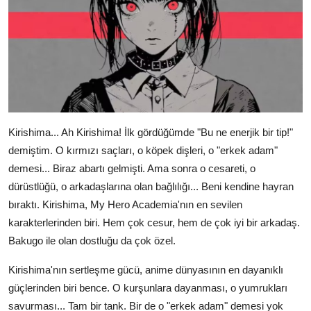
Kirishima... Ah Kirishima! İlk gördüğümde "Bu ne enerjik bir tip!"
demiştim. O kırmızı saçları, o köpek dişleri, o "erkek adam"
demesi... Biraz abartı gelmişti. Ama sonra o cesareti, o
dürüstlüğü, o arkadaşlarına olan bağlılığı... Beni kendine hayran
bıraktı. Kirishima, My Hero Academia'nın en sevilen
karakterlerinden biri. Hem çok cesur, hem de çok iyi bir arkadaş.
Bakugo ile olan dostluğu da çok özel.
Kirishima'nın sertleşme gücü, anime dünyasının en dayanıklı
güçlerinden biri bence. O kurşunlara dayanması, o yumrukları
savurması... Tam bir tank. Bir de o "erkek adam" demesi yok