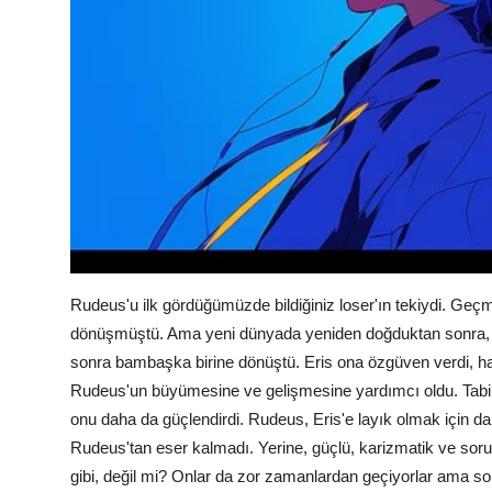
Rudeus'u ilk gördüğümüzde bildiğiniz loser'ın tekiydi. Ge
dönüşmüştü. Ama yeni dünyada yeniden doğduktan sonra, ya
sonra bambaşka birine dönüştü. Eris ona özgüven verdi, hay
Rudeus'un büyümesine ve gelişmesine yardımcı oldu. Tabii k
onu daha da güçlendirdi. Rudeus, Eris'e layık olmak için dah
Rudeus'tan eser kalmadı. Yerine, güçlü, karizmatik ve soru
gibi, değil mi? Onlar da zor zamanlardan geçiyorlar ama s