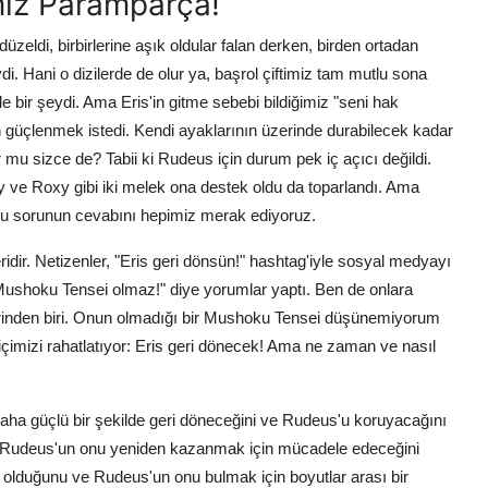
imiz Paramparça!
üzeldi, birbirlerine aşık oldular falan derken, birden ortadan
i. Hani o dizilerde de olur ya, başrol çiftimiz tam mutlu sona
yle bir şeydi. Ama Eris'in gitme sebebi bildiğimiz "seni hak
 güçlenmek istedi. Kendi ayaklarının üzerinde durabilecek kadar
mu sizce de? Tabii ki Rudeus için durum pek iç açıcı değildi.
 ve Roxy gibi iki melek ona destek oldu da toparlandı. Ama
 bu sorunun cevabını hepimiz merak ediyoruz.
ridir. Netizenler, "Eris geri dönsün!" hashtag'iyle sosyal medyayı
siz Mushoku Tensei olmaz!" diye yorumlar yaptı. Ben de onlara
erinden biri. Onun olmadığı bir Mushoku Tensei düşünemiyorum
ı içimizi rahatlatıyor: Eris geri dönecek! Ama ne zaman ve nasıl
in daha güçlü bir şekilde geri döneceğini ve Rudeus'u koruyacağını
 ve Rudeus'un onu yeniden kazanmak için mücadele edeceğini
tta olduğunu ve Rudeus'un onu bulmak için boyutlar arası bir