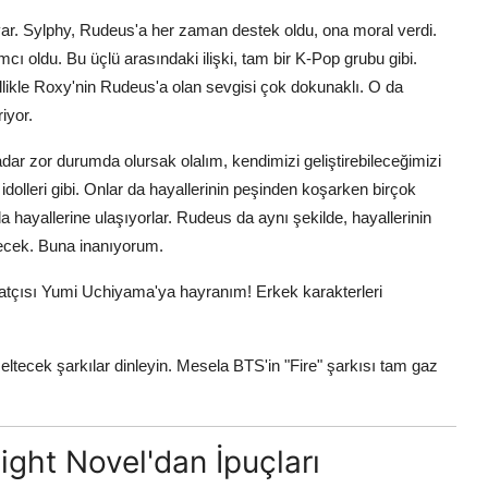
ar. Sylphy, Rudeus'a her zaman destek oldu, ona moral verdi.
oldu. Bu üçlü arasındaki ilişki, tam bir K-Pop grubu gibi.
zellikle Roxy'nin Rudeus'a olan sevgisi çok dokunaklı. O da
iyor.
ar zor durumda olursak olalım, kendimizi geliştirebileceğimizi
 idolleri gibi. Onlar da hayallerinin peşinden koşarken birçok
 hayallerine ulaşıyorlar. Rudeus da aynı şekilde, hayallerinin
lecek. Buna inanıyorum.
tçısı Yumi Uchiyama'ya hayranım! Erkek karakterleri
ecek şarkılar dinleyin. Mesela BTS'in "Fire" şarkısı tam gaz
ight Novel'dan İpuçları