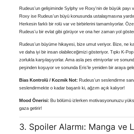
Rudeus'un gelişiminde Sylphy ve Roxy'nin de büyük payı v
Roxy ise Rudeus'un büyü konusunda ustalaşmasına yardımcı 
Herkesin farklı bir rolü var ve birbirlerini tamamlıyorlar. Ö
Rudeus'u bir evlat gibi görüyor ve ona her zaman yol göster
Rudeus'un büyüme hikayesi, bize umut veriyor. Bize, ne kad
ve daha iyi bir insan olabileceğimizi gösteriyor. Tıpkı K-Pop
zorlukla karşılaşıyorlar. Ama asla pes etmiyorlar ve sonunda
peşinden koşuyor ve sonunda Eris'le yeniden bir araya ge
Bias Kontrolü / Kozmik Not:
Rudeus'un seslendirme sana
seslendirmekte o kadar başarılı ki, ağzım açık kalıyor!
Mood Önerisi:
Bu bölümü izlerken motivasyonunuzu yükselt
gaza getirir!
3. Spoiler Alarmı: Manga ve L