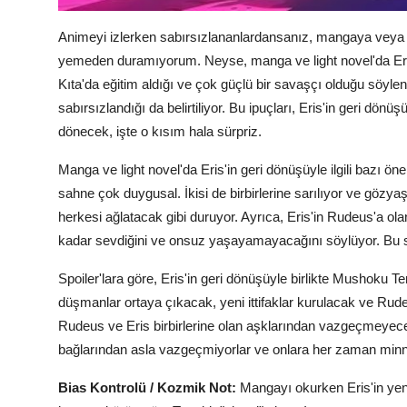
Animeyi izlerken sabırsızlananlardansanız, mangaya veya li
yemeden duramıyorum. Neyse, manga ve light novel'da Eris'i
Kıta'da eğitim aldığı ve çok güçlü bir savaşçı olduğu söylen
sabırsızlandığı da belirtiliyor. Bu ipuçları, Eris'in geri d
dönecek, işte o kısım hala sürpriz.
Manga ve light novel'da Eris'in geri dönüşüyle ilgili bazı ön
sahne çok duygusal. İkisi de birbirlerine sarılıyor ve gözy
herkesi ağlatacak gibi duruyor. Ayrıca, Eris'in Rudeus'a olan
kadar sevdiğini ve onsuz yaşayamayacağını söylüyor. Bu sa
Spoiler'lara göre, Eris'in geri dönüşüyle birlikte Mushoku 
düşmanlar ortaya çıkacak, yeni ittifaklar kurulacak ve Rud
Rudeus ve Eris birbirlerine olan aşklarından vazgeçmeyecekl
bağlarından asla vazgeçmiyorlar ve onlara her zaman minnet
Bias Kontrolü / Kozmik Not:
Mangayı okurken Eris'in yen