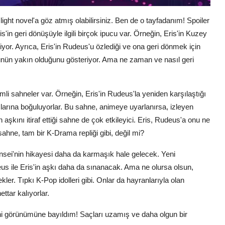
ght novel'a göz atmış olabilirsiniz. Ben de o tayfadanım! Spoiler
n geri dönüşüyle ilgili birçok ipucu var. Örneğin, Eris'in Kuzey
iyor. Ayrıca, Eris'in Rudeus'u özlediği ve ona geri dönmek için
önüşünün yakın olduğunu gösteriyor. Ama ne zaman ve nasıl geri
emli sahneler var. Örneğin, Eris'in Rudeus'la yeniden karşılaştığı
aşlarına boğuluyorlar. Bu sahne, animeye uyarlanırsa, izleyen
 aşkını itiraf ettiği sahne de çok etkileyici. Eris, Rudeus'a onu ne
hne, tam bir K-Drama repliği gibi, değil mi?
Tensei'nin hikayesi daha da karmaşık hale gelecek. Yeni
eus ile Eris'in aşkı daha da sınanacak. Ama ne olursa olsun,
er. Tıpkı K-Pop idolleri gibi. Onlar da hayranlarıyla olan
tar kalıyorlar.
i görünümüne bayıldım! Saçları uzamış ve daha olgun bir