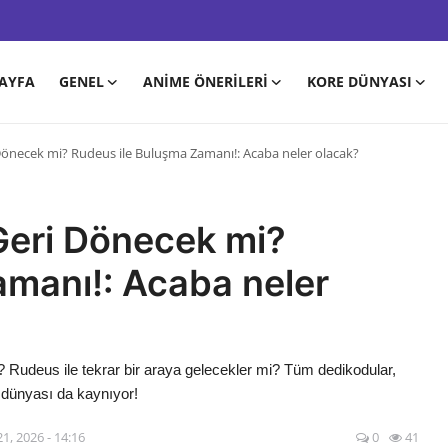
AYFA
GENEL
ANIME ÖNERILERI
KORE DÜNYASI
Dönecek mi? Rudeus ile Buluşma Zamanı!: Acaba neler olacak?
Geri Dönecek mi?
manı!: Acaba neler
 Rudeus ile tekrar bir araya gelecekler mi? Tüm dedikodular,
e dünyası da kaynıyor!
1, 2026 - 14:16
0
41