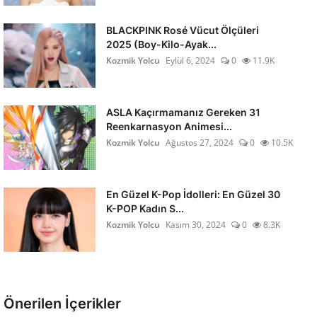
BLACKPINK Rosé Vücut Ölçüleri
2025 (Boy-Kilo-Ayak...
Kozmik Yolcu
Eylül 6, 2024
0
11.9K
ASLA Kaçırmamanız Gereken 31
Reenkarnasyon Animesi...
Kozmik Yolcu
Ağustos 27, 2024
0
10.5K
En Güzel K-Pop İdolleri: En Güzel 30
K-POP Kadın S...
Kozmik Yolcu
Kasım 30, 2024
0
8.3K
Önerilen İçerikler