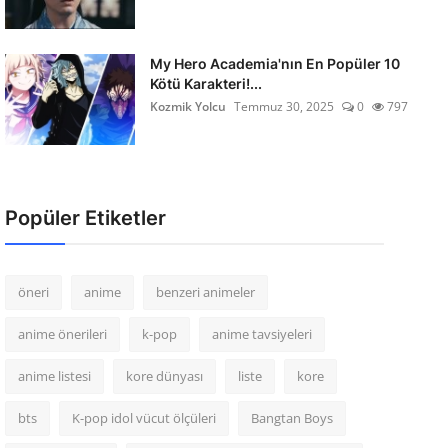
My Hero Academia'nın En Popüler 10
Kötü Karakteri!...
Kozmik Yolcu
Temmuz 30, 2025
0
797
Popüler Etiketler
öneri
anime
benzeri animeler
anime önerileri
k-pop
anime tavsiyeleri
anime listesi
kore dünyası
liste
kore
bts
K-pop idol vücut ölçüleri
Bangtan Boys