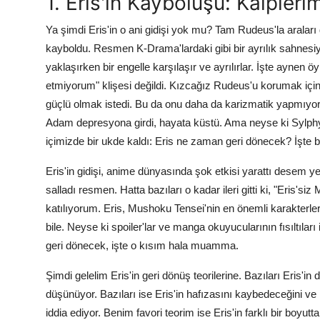
1. Eris'in Kayboluşu: Kalpler
Ya şimdi Eris'in o ani gidişi yok mu? Tam Rudeus'la araları d
kayboldu. Resmen K-Drama'lardaki gibi bir ayrılık sahnesiyd
yaklaşırken bir engelle karşılaşır ve ayrılırlar. İşte aynen ö
etmiyorum" klişesi değildi. Kızcağız Rudeus'u korumak için
güçlü olmak istedi. Bu da onu daha da karizmatik yapmıyor 
Adam depresyona girdi, hayata küstü. Ama neyse ki Sylphy
içimizde bir ukde kaldı: Eris ne zaman geri dönecek? İşte
Eris'in gidişi, anime dünyasında şok etkisi yarattı desem ye
salladı resmen. Hatta bazıları o kadar ileri gitti ki, "Eris'
katılıyorum. Eris, Mushoku Tensei'nin en önemli karakterl
bile. Neyse ki spoiler'lar ve manga okuyucularının fısıltılar
geri dönecek, işte o kısım hala muamma.
Şimdi gelelim Eris'in geri dönüş teorilerine. Bazıları Eris'
düşünüyor. Bazıları ise Eris'in hafızasını kaybedeceğini
iddia ediyor. Benim favori teorim ise Eris'in farklı bir boyu