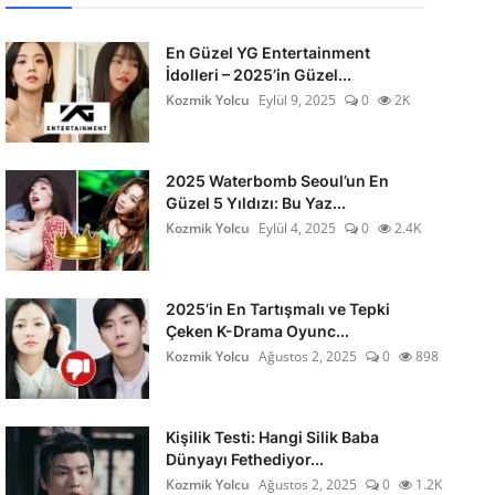
En Güzel YG Entertainment
İdolleri – 2025’in Güzel...
Kozmik Yolcu
Eylül 9, 2025
0
2K
2025 Waterbomb Seoul’un En
Güzel 5 Yıldızı: Bu Yaz...
Kozmik Yolcu
Eylül 4, 2025
0
2.4K
2025’in En Tartışmalı ve Tepki
Çeken K-Drama Oyunc...
Kozmik Yolcu
Ağustos 2, 2025
0
898
Kişilik Testi: Hangi Silik Baba
Dünyayı Fethediyor...
Kozmik Yolcu
Ağustos 2, 2025
0
1.2K