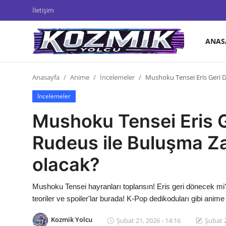
İletişim
ANAS
Anasayfa
Anasayfa
Anime
İncelemeler
Mushoku Tensei Eris Geri 
Genel
İncelemeler
İletişim
Mushoku Tensei Eris 
Anime Önerileri
Rudeus ile Buluşma Za
Kore Dünyası
olacak?
Anime Karakterleri
Mushoku Tensei hayranları toplansın! Eris geri dönecek mi?
Anime
teoriler ve spoiler'lar burada! K-Pop dedikoduları gibi anim
Dizi & Film
Kozmik Yolcu
Şubat 21, 2026 - 14:16
Şubat 2