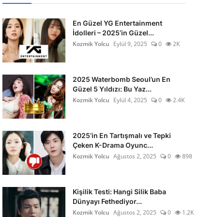
En Güzel YG Entertainment
İdolleri – 2025’in Güzel...
Kozmik Yolcu
Eylül 9, 2025
0
2K
2025 Waterbomb Seoul’un En
Güzel 5 Yıldızı: Bu Yaz...
Kozmik Yolcu
Eylül 4, 2025
0
2.4K
2025’in En Tartışmalı ve Tepki
Çeken K-Drama Oyunc...
Kozmik Yolcu
Ağustos 2, 2025
0
898
Kişilik Testi: Hangi Silik Baba
Dünyayı Fethediyor...
Kozmik Yolcu
Ağustos 2, 2025
0
1.2K