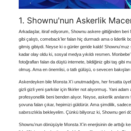
1. Shownu'nun Askerlik Macer
Arkadaşlar, itiraf ediyorum, Shownu askere gittiğinden ber
gibi çalıştı, comeback'ler falan hiç durmadı ama o liderlik b
gitmiş gibiydi. Neyse ki o günler geride kaldı! Shownu'muz
kadar olay oldu ki, sosyal medya yıkıldı resmen. Monbebe'ler 
fotoğrafları falan da düştü internete, bildiğiniz gibi taş gib
olmuş. Ama en önemlisi, o tatlı gülüşü, o sevecen bakışları 
Askerdeyken bile Monsta X'i unutmadığını, her fırsatta üyele
gizli gizli yeni şarkılar için fikirler not alıyormuş. Yani ad
profesyonellik beni benden alıyor. Neyse, askerlik anılarını 
şovuna falan çıkar, hepimizi güldürür. Ama şimdilik, sade
sabırsızlıkla bekleyelim. Çünkü biliyoruz ki, Shownu geri d
Shownu'nun dönüşüyle Monsta X'in enerjisinin de arttığı kesi