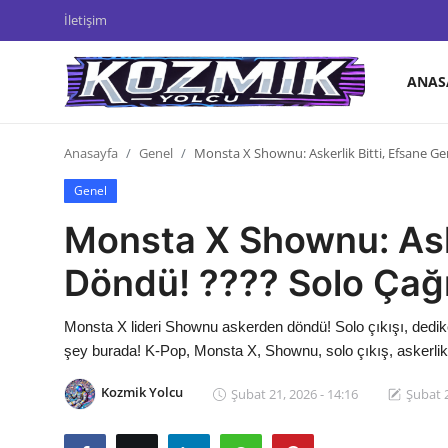
İletişim
ANAS
Anasayfa
Anasayfa
Genel
Monsta X Shownu: Askerlik Bitti, Efsane Ger
Genel
Genel
İletişim
Monsta X Shownu: Aske
Anime Önerileri
Döndü! ???? Solo Çağı
Kore Dünyası
Monsta X lideri Shownu askerden döndü! Solo çıkışı, dediko
Anime Karakterleri
şey burada! K-Pop, Monsta X, Shownu, solo çıkış, askerli
Anime
Kozmik Yolcu
Şubat 21, 2026 - 14:16
Şubat 2
Dizi & Film