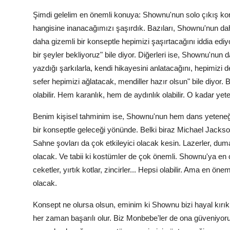
Şimdi gelelim en önemli konuya: Shownu'nun solo çıkış kons
hangisine inanacağımızı şaşırdık. Bazıları, Shownu'nun dah
daha gizemli bir konseptle hepimizi şaşırtacağını iddia ediy
bir şeyler bekliyoruz" bile diyor. Diğerleri ise, Shownu'nun
yazdığı şarkılarla, kendi hikayesini anlatacağını, hepimizi 
sefer hepimizi ağlatacak, mendiller hazır olsun" bile diyor
olabilir. Hem karanlık, hem de aydınlık olabilir. O kadar yeten
Benim kişisel tahminim ise, Shownu'nun hem dans yeteneğin
bir konseptle geleceği yönünde. Belki biraz Michael Jackson es
Sahne şovları da çok etkileyici olacak kesin. Lazerler, dum
olacak. Ve tabii ki kostümler de çok önemli. Shownu'ya en
ceketler, yırtık kotlar, zincirler... Hepsi olabilir. Ama en ö
olacak.
Konsept ne olursa olsun, eminim ki Shownu bizi hayal kırı
her zaman başarılı olur. Biz Monbebe'ler de ona güveniyor