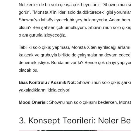
Netizenler de bu solo çıkışa çok heyecanlı. "Shownu'nun so
görür", "Monsta X'in lideri solo da döktürecek" gibi yoruml
Shownu'ya laf söyleyecek bir şey bulamıyorlar. Adam hem 
olsun? Ben şahsen çok umutluyum. Shownu'nun solo çıkışı,
o anı gururla izleyeceğiz.
Tabii ki solo çıkış yapması, Monsta X'ten ayrılacağı anlam
kalacak ve grubuyla birlikte de çalışmalarına devam edecek.
denemek istiyor. Bunda ne var ki? Bence çok da iyi yapıyor
olacak bu.
Bias Kontrolü / Kozmik Not:
Shownu'nun solo çıkış şarkısın
yakaladıklarını iddia ediyor!
Mood Önerisi:
Shownu'nun solo çıkışını beklerken, Monsta X
3. Konsept Teorileri: Neler B