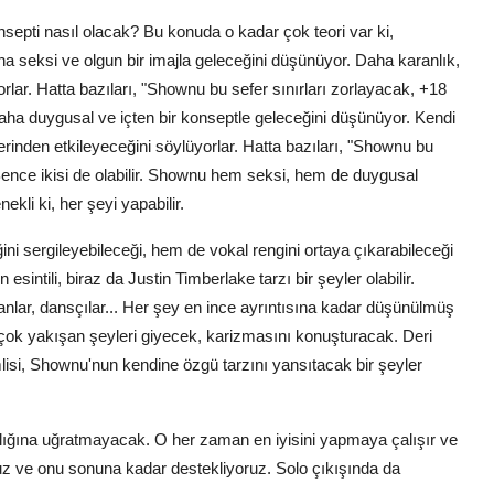
epti nasıl olacak? Bu konuda o kadar çok teori var ki,
a seksi ve olgun bir imajla geleceğini düşünüyor. Daha karanlık,
orlar. Hatta bazıları, "Shownu bu sefer sınırları zorlayacak, +18
 daha duygusal ve içten bir konseptle geleceğini düşünüyor. Kendi
derinden etkileyeceğini söylüyorlar. Hatta bazıları, "Shownu bu
. Bence ikisi de olabilir. Shownu hem seksi, hem de duygusal
ekli ki, her şeyi yapabilir.
i sergileyebileceği, hem de vokal rengini ortaya çıkarabileceği
intili, biraz da Justin Timberlake tarzı bir şeyler olabilir.
anlar, dansçılar... Her şey en ince ayrıntısına kadar düşünülmüş
 çok yakışan şeyleri giyecek, karizmasını konuşturacak. Deri
nemlisi, Shownu'nun kendine özgü tarzını yansıtacak bir şeyler
klığına uğratmayacak. O her zaman en iyisini yapmaya çalışır ve
uz ve onu sonuna kadar destekliyoruz. Solo çıkışında da