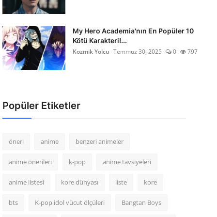
My Hero Academia'nın En Popüler 10
Kötü Karakteri!...
Kozmik Yolcu
Temmuz 30, 2025
0
797
Popüler Etiketler
öneri
anime
benzeri animeler
anime önerileri
k-pop
anime tavsiyeleri
anime listesi
kore dünyası
liste
kore
bts
K-pop idol vücut ölçüleri
Bangtan Boys