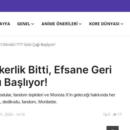
AYFA
GENEL
ANIME ÖNERILERI
KORE DÜNYASI
i Döndü! ???? Solo Çağı Başlıyor!
rlik Bitti, Efsane Geri
 Başlıyor!
dular, fandom tepkileri ve Monsta X'in geleceği hakkında her
k, dedikodu, fandom, Monbebe.
1, 2026 - 14:16
0
17