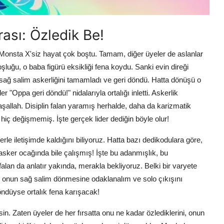
ası: Özledik Be!
i Monsta X'siz hayat çok boştu. Tamam, diğer üyeler de aslanlar
oşluğu, o baba figürü eksikliği fena koydu. Sanki evin direği
 sağ salim askerliğini tamamladı ve geri döndü. Hatta dönüşü o
"Oppa geri döndü!" nidalarıyla ortalığı inletti. Askerlik
i maşallah. Disiplin falan yaramış herhalde, daha da karizmatik
hiç değişmemiş. İşte gerçek lider dediğin böyle olur!
rle iletişimde kaldığını biliyoruz. Hatta bazı dedikodulara göre,
am asker ocağında bile çalışmış! İşte bu adanmışlık, bu
falan da anlatır yakında, merakla bekliyoruz. Belki bir varyete
ce onun sağ salim dönmesine odaklanalım ve solo çıkışını
öndüyse ortalık fena karışacak!
n. Zaten üyeler de her fırsatta onu ne kadar özlediklerini, onun