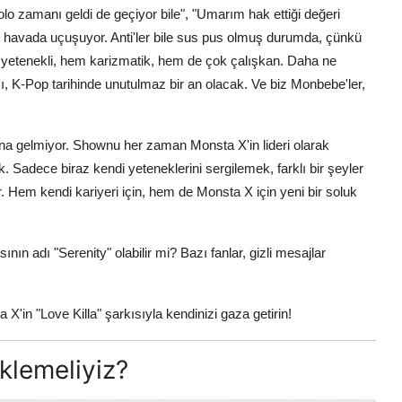
lo zamanı geldi de geçiyor bile", "Umarım hak ettiği değeri
ar havada uçuşuyor. Anti'ler bile sus pus olmuş durumda, çünkü
yetenekli, hem karizmatik, hem de çok çalışkan. Daha ne
 K-Pop tarihinde unutulmaz bir an olacak. Ve biz Monbebe'ler,
ına gelmiyor. Shownu her zaman Monsta X'in lideri olarak
 Sadece biraz kendi yeteneklerini sergilemek, farklı bir şeyler
. Hem kendi kariyeri için, hem de Monsta X için yeni bir soluk
ın adı "Serenity" olabilir mi? Bazı fanlar, gizli mesajlar
'in "Love Killa" şarkısıyla kendinizi gaza getirin!
eklemeliyiz?