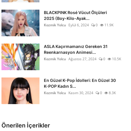
BLACKPINK Rosé Vücut Ölçüleri
2025 (Boy-Kilo-Ayak...
Kozmik Yolcu
Eylül 6, 2024
0
11.9K
ASLA Kaçırmamanız Gereken 31
Reenkarnasyon Animesi...
Kozmik Yolcu
Ağustos 27, 2024
0
10.5K
En Güzel K-Pop İdolleri: En Güzel 30
K-POP Kadın S...
Kozmik Yolcu
Kasım 30, 2024
0
8.3K
Önerilen İçerikler