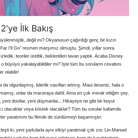
2'ye İlk Bakış
üyülenmiştik, değil mi? Okyanusun çağırdığı genç bir kızın
 Far I'll Go" resmen marşımız olmuştu. Şimdi, yıllar sonra
edik, teoriler ürettik, beklentileri tavan yaptık. Acaba Disney
i, o büyüyü yakalayabildiler mi? İşte tüm bu soruların cevabını
 olabilir!
da olgunlaşmış, liderlik vasıfları artmış. Maui deseniz, hala o
lmamış, onlar da maceraya dahil. Ama en çok merak ettiğim şey,
 yeni dostlar, yeni düşmanlar... Hikayeye ne gibi bir boyut
cı olacaklar veya köstek olacaklar? Tüm bu sorular kafamda
ter yaratımını bu filmde de sürdürmeyi başarmıştır.
leşti ki, yeni şarkılarla aynı etkiyi yaratmak çok zor. Lin-Manuel
filmdeki şarkılar hem hikayeyi anlatıyor, hem de karakterlerin