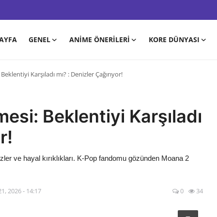
AYFA
GENEL
ANIME ÖNERILERI
KORE DÜNYASI
eklentiyi Karşıladı mı? : Denizler Çağırıyor!
esi: Beklentiyi Karşıladı
r!
rizler ve hayal kırıklıkları. K-Pop fandomu gözünden Moana 2
1, 2026 - 14:17
0
34