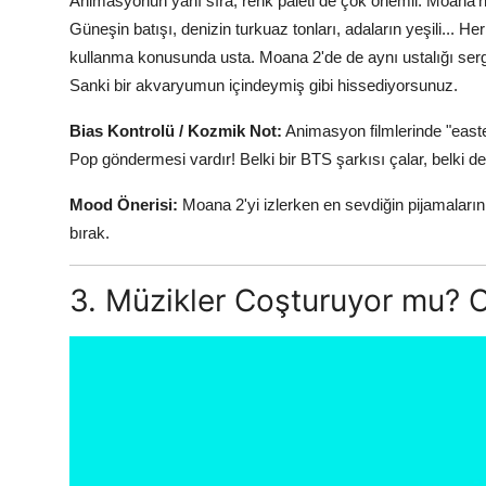
Animasyonun yanı sıra, renk paleti de çok önemli. Moana'nın 
Güneşin batışı, denizin turkuaz tonları, adaların yeşili... H
kullanma konusunda usta. Moana 2'de de aynı ustalığı sergi
Sanki bir akvaryumun içindeymiş gibi hissediyorsunuz.
Bias Kontrolü / Kozmik Not:
Animasyon filmlerinde "easte
Pop göndermesi vardır! Belki bir BTS şarkısı çalar, belki 
Mood Önerisi:
Moana 2'yi izlerken en sevdiğin pijamaların
bırak.
3. Müzikler Coşturuyor mu? 