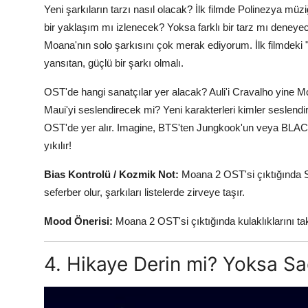
Yeni şarkıların tarzı nasıl olacak? İlk filmde Polinezya m
bir yaklaşım mı izlenecek? Yoksa farklı bir tarz mı deneyece
Moana'nın solo şarkısını çok merak ediyorum. İlk filmdeki "
yansıtan, güçlü bir şarkı olmalı.
OST'de hangi sanatçılar yer alacak? Auli'i Cravalho yine
Maui'yi seslendirecek mi? Yeni karakterleri kimler seslendi
OST'de yer alır. Imagine, BTS'ten Jungkook'un veya BLACK
yıkılır!
Bias Kontrolü / Kozmik Not:
Moana 2 OST'si çıktığında S
seferber olur, şarkıları listelerde zirveye taşır.
Mood Önerisi:
Moana 2 OST'si çıktığında kulaklıklarını ta
4. Hikaye Derin mi? Yoksa S