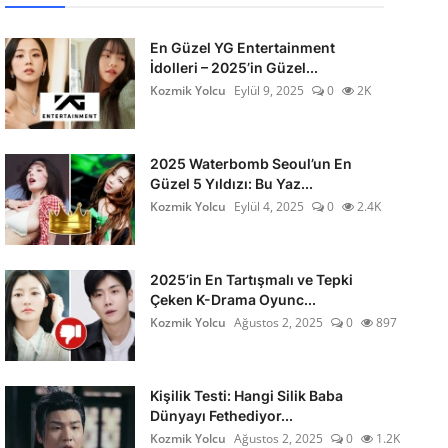
En Güzel YG Entertainment
İdolleri – 2025’in Güzel...
Kozmik Yolcu
Eylül 9, 2025
0
2K
2025 Waterbomb Seoul’un En
Güzel 5 Yıldızı: Bu Yaz...
Kozmik Yolcu
Eylül 4, 2025
0
2.4K
2025’in En Tartışmalı ve Tepki
Çeken K-Drama Oyunc...
Kozmik Yolcu
Ağustos 2, 2025
0
897
Kişilik Testi: Hangi Silik Baba
Dünyayı Fethediyor...
Kozmik Yolcu
Ağustos 2, 2025
0
1.2K