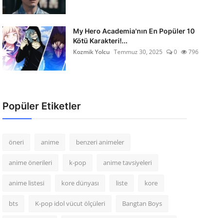
My Hero Academia'nın En Popüler 10
Kötü Karakteri!...
Kozmik Yolcu
Temmuz 30, 2025
0
796
Popüler Etiketler
öneri
anime
benzeri animeler
anime önerileri
k-pop
anime tavsiyeleri
anime listesi
kore dünyası
liste
kore
bts
K-pop idol vücut ölçüleri
Bangtan Boys