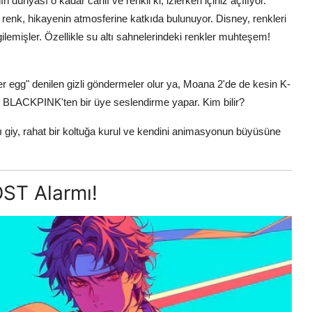
dünyası o kadar canlı ve renkli ki, izlerken içiniz açılıyor.
er renk, hikayenin atmosferine katkıda bulunuyor. Disney, renkleri
lemişler. Özellikle su altı sahnelerindeki renkler muhteşem!
r egg" denilen gizli göndermeler olur ya, Moana 2'de de kesin K-
de BLACKPINK'ten bir üye seslendirme yapar. Kim bilir?
ı giy, rahat bir koltuğa kurul ve kendini animasyonun büyüsüne
OST Alarmı!