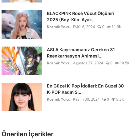
BLACKPINK Rosé Vücut Ölçüleri
2025 (Boy-Kilo-Ayak...
Kozmik Yolcu
Eylül 6, 2024
0
11.9K
ASLA Kaçırmamanız Gereken 31
Reenkarnasyon Animesi...
Kozmik Yolcu
Ağustos 27, 2024
0
10.5K
En Güzel K-Pop İdolleri: En Güzel 30
K-POP Kadın S...
Kozmik Yolcu
Kasım 30, 2024
0
8.3K
Önerilen İçerikler