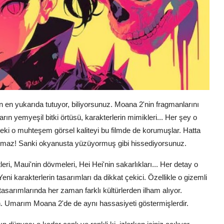
en yukarıda tutuyor, biliyorsunuz. Moana 2'nin fragmanlarını
ın yemyeşil bitki örtüsü, karakterlerin mimikleri... Her şey o
lmdeki o muhteşem görsel kaliteyi bu filmde de korumuşlar. Hatta
inanılmaz! Sanki okyanusta yüzüyormuş gibi hissediyorsunuz.
eri, Maui'nin dövmeleri, Hei Hei'nin sakarlıkları... Her detay o
ni karakterlerin tasarımları da dikkat çekici. Özellikle o gizemli
tasarımlarında her zaman farklı kültürlerden ilham alıyor.
 Umarım Moana 2'de de aynı hassasiyeti göstermişlerdir.