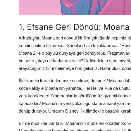
1. Efsane Geri Döndü: Moana 
Arkadaşlar, Moana geri döndü! İlk film çıktığında hepimiz b
kendini bulma hikayesi... Şarkıları hala kulaklarımda. "How
Moana 2 ile o büyülü dünyaya geri dönüyoruz. Fragmanları izl
bu sefer çıtayı ne kadar yükseltti? İlk filmdeki o samimiyet
arayacağımız bir incelemeye hoş geldiniz. Hazır olun, spoiler
İlk filmdeki karakterlerimize ne olmuş dersiniz? Moana daha 
koca kalbiyle Moana'nın yanında. Hei Hei ve Pua da unutu
yeni karakterler! Fragmanlarda gördüğümüz gizemli figürler,
katacaklar? Moana'nın yeni yolculuğunda ona nasıl yardım
dönüp duruyor. Umarım Disney, ilk filmdeki o başarılı karak
Bir de müzikler var tabii! Moana'nın müzikleri o kadar ikonik
Miranda yine işin başındaysa, bir şeyler bekleyebiliriz. İlk 