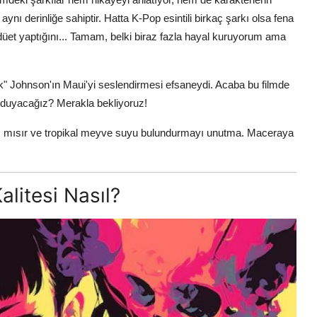
nı derinliğe sahiptir. Hatta K-Pop esintili birkaç şarkı olsa fena
düet yaptığını... Tamam, belki biraz fazla hayal kuruyorum ama
" Johnson'ın Maui'yi seslendirmesi efsaneydi. Acaba bu filmde
 duyacağız? Merakla bekliyoruz!
ş mısır ve tropikal meyve suyu bulundurmayı unutma. Maceraya
litesi Nasıl?