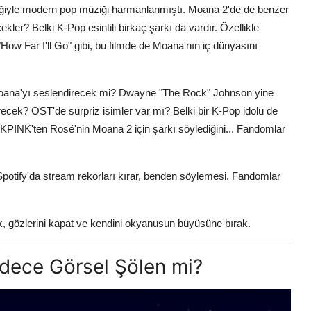
üziğiyle modern pop müziği harmanlanmıştı. Moana 2'de de benzer
kler? Belki K-Pop esintili birkaç şarkı da vardır. Özellikle
How Far I'll Go" gibi, bu filmde de Moana'nın iç dünyasını
 Moana'yı seslendirecek mi? Dwayne "The Rock" Johnson yine
recek? OST'de sürpriz isimler var mı? Belki bir K-Pop idolü de
PINK'ten Rosé'nin Moana 2 için şarkı söylediğini... Fandomlar
potify'da stream rekorları kırar, benden söylemesi. Fandomlar
k, gözlerini kapat ve kendini okyanusun büyüsüne bırak.
adece Görsel Şölen mi?