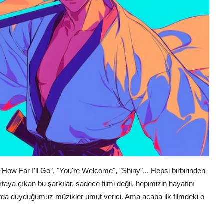
 "How Far I'll Go", "You're Welcome", "Shiny"... Hepsi birbirinden
taya çıkan bu şarkılar, sadece filmi değil, hepimizin hayatını
arda duyduğumuz müzikler umut verici. Ama acaba ilk filmdeki o