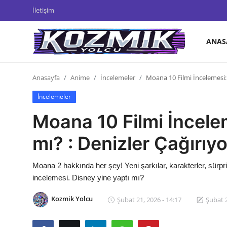
İletişim
ANAS
Anasayfa
Anasayfa
Anime
İncelemeler
Moana 10 Filmi İncelemesi: B
İletişim
İncelemeler
Genel
Moana 10 Filmi İncelem
Anime Önerileri
mı? : Denizler Çağırıyo
Kore Dünyası
Moana 2 hakkında her şey! Yeni şarkılar, karakterler, sürp
Anime Karakterleri
incelemesi. Disney yine yaptı mı?
Anime
Kozmik Yolcu
Şubat 21, 2026 - 14:17
Şubat 2
Dizi & Film