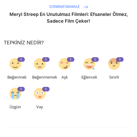
SONRAKI MAKALE
Meryl Streep En Unutulmaz Filmleri: Efsaneler Ölmez,
Sadece Film Çeker!
TEPKINIZ NEDIR?
0
0
0
0
0
Beğenmek
Beğenmemek
Aşk
Eğlenceli
Sinirli
0
0
Üzgün
Vay