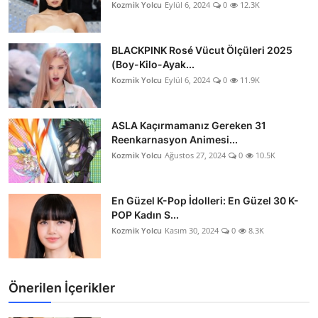
Kozmik Yolcu
Eylül 6, 2024
0
12.3K
BLACKPINK Rosé Vücut Ölçüleri 2025
(Boy-Kilo-Ayak...
Kozmik Yolcu
Eylül 6, 2024
0
11.9K
ASLA Kaçırmamanız Gereken 31
Reenkarnasyon Animesi...
Kozmik Yolcu
Ağustos 27, 2024
0
10.5K
En Güzel K-Pop İdolleri: En Güzel 30 K-
POP Kadın S...
Kozmik Yolcu
Kasım 30, 2024
0
8.3K
Önerilen İçerikler