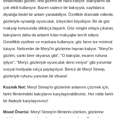
tonlarındaki gözleri, ona gizemli bir hava katıyor. Bakışlarını da
çok etkili kullanıyor. Bazen sadece bir bakışıyla, sayfalarca
diyaloğa bedel bir anlam yaratabiliyor. Özellikle dramatik rollerde,
gözleriyle oynadığı oyunculuk, izleyicileri büyülüyor. Bir de göz
makyajı konusunda oldukça başarılı. Göz rengini ortaya çıkaran,
bakışlarını daha da anlamlı kılan makyajlar tercih ediyor.
Genellikle eyeliner ve maskara kullanıyor, göz farını ise minimal
tutuyor. Netizenler de Meryl'in gözlerine hayran kalıyor. "Meryl'in
gözleri, sanki birer okyanus gibi", "O bakışlar, insanın ruhuna
işliyor", "Meryl, gözleriyle oyunculuk dersi veriyor" gibi yorumlar
sosyal medyada sıkça paylaşılıyor. Bence de Meryl Streep,
gözleriyle ruhunu yansıtan bir efsane!
Kozmik Not:
Meryl Streep'in gözlerinin anlamını çözmek için,
farklı filmlerindeki bakışlarını karşılaştırabilirsiniz. Her rolde farklı
bir ifadeyle karşılaşırsınız!
Mood Önerisi:
Meryl Streep'in filmlerini izlerken, gözlerine