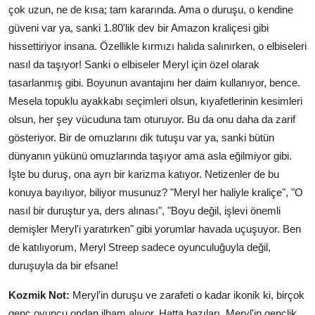
çok uzun, ne de kısa; tam kararında. Ama o duruşu, o kendine
güveni var ya, sanki 1.80'lik dev bir Amazon kraliçesi gibi
hissettiriyor insana. Özellikle kırmızı halıda salınırken, o elbiseleri
nasıl da taşıyor! Sanki o elbiseler Meryl için özel olarak
tasarlanmış gibi. Boyunun avantajını her daim kullanıyor, bence.
Mesela topuklu ayakkabı seçimleri olsun, kıyafetlerinin kesimleri
olsun, her şey vücuduna tam oturuyor. Bu da onu daha da zarif
gösteriyor. Bir de omuzlarını dik tutuşu var ya, sanki bütün
dünyanın yükünü omuzlarında taşıyor ama asla eğilmiyor gibi.
İşte bu duruş, ona ayrı bir karizma katıyor. Netizenler de bu
konuya bayılıyor, biliyor musunuz? "Meryl her haliyle kraliçe", "O
nasıl bir duruştur ya, ders alınası", "Boyu değil, işlevi önemli
demişler Meryl'i yaratırken" gibi yorumlar havada uçuşuyor. Ben
de katılıyorum, Meryl Streep sadece oyunculuğuyla değil,
duruşuyla da bir efsane!
Kozmik Not:
Meryl'in duruşu ve zarafeti o kadar ikonik ki, birçok
genç oyuncu ondan ilham alıyor. Hatta bazıları, Meryl'in gençlik