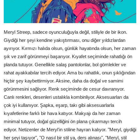
Meryl Streep, sadece oyunculuğuyla değil, stiliyle de bir ikon.
Giydiği her şeyi kendine yakıştırması, onu diğer yıldızlardan
ayırıyor. Kırmızı halıda olsun, günlük hayatında olsun, her zaman
şık ve zarif görünmeyi başarıyor. Kıyafet seçiminde rahatlığı ön
planda tutuyor. Genellikle salaş pantolonlar, bol gömlekler ve
rahat ayakkabılar tercih ediyor. Ama bu rahatlık, onun şıklığından
hiçbir şey kaybettirmiyor. Aksine, daha da doğal ve samimi
görünmesini sağlıyor. Renk seçiminde de cesur davranıyor.
Canlı renkleri, desenleri ustalıkla kombinliyor. Aksesuarları da
çok iyi kullanıyor. Şapka, eşarp, takı gibi aksesuarlarla
kıyafetlerine farklı bir hava katıyor. Makyajı da her zaman
minimal tutuyor, doğal güzelliğini ön plana çıkarmayı tercih
ediyor. Netizenler de Meryl'in stiline hayran kalıyor. "Meryl, giydiği
her şeyi taşıyor", "O nasıl bir stil ya, ders alınası", "Meryl, stil