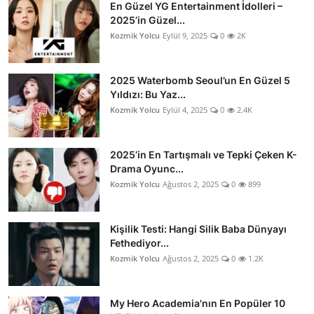
En Güzel YG Entertainment İdolleri –
2025’in Güzel...
Kozmik Yolcu
Eylül 9, 2025
0
2K
2025 Waterbomb Seoul’un En Güzel 5
Yıldızı: Bu Yaz...
Kozmik Yolcu
Eylül 4, 2025
0
2.4K
2025’in En Tartışmalı ve Tepki Çeken K-
Drama Oyunc...
Kozmik Yolcu
Ağustos 2, 2025
0
899
Kişilik Testi: Hangi Silik Baba Dünyayı
Fethediyor...
Kozmik Yolcu
Ağustos 2, 2025
0
1.2K
My Hero Academia'nın En Popüler 10