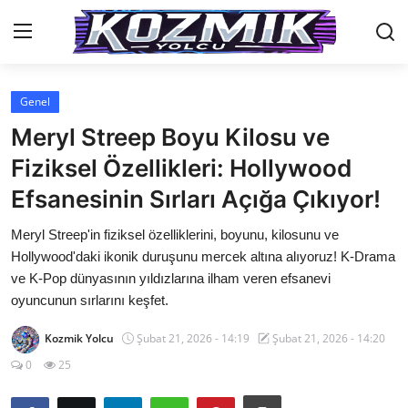
Genel
Anasayfa
Meryl Streep Boyu Kilosu ve
İletişim
Fiziksel Özellikleri: Hollywood
Efsanesinin Sırları Açığa Çıkıyor!
Genel
Meryl Streep'in fiziksel özelliklerini, boyunu, kilosunu ve
Anime Önerileri
Hollywood'daki ikonik duruşunu mercek altına alıyoruz! K-Drama
Kore Dünyası
ve K-Pop dünyasının yıldızlarına ilham veren efsanevi
oyuncunun sırlarını keşfet.
Anime Karakterleri
Kozmik Yolcu
Şubat 21, 2026 - 14:19
Şubat 21, 2026 - 14:20
Anime
0
25
Dizi & Film