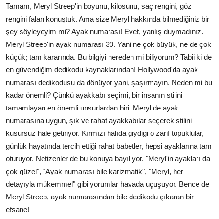
Tamam, Meryl Streep'in boyunu, kilosunu, saç rengini, göz
rengini falan konuştuk. Ama size Meryl hakkında bilmediğiniz bir
şey söyleyeyim mi? Ayak numarası! Evet, yanlış duymadınız.
Meryl Streep'in ayak numarası 39. Yani ne çok büyük, ne de çok
küçük; tam kararında. Bu bilgiyi nereden mi biliyorum? Tabii ki de
en güvendiğim dedikodu kaynaklarından! Hollywood'da ayak
numarası dedikodusu da dönüyor yani, şaşırmayın. Neden mi bu
kadar önemli? Çünkü ayakkabı seçimi, bir insanın stilini
tamamlayan en önemli unsurlardan biri. Meryl de ayak
numarasına uygun, şık ve rahat ayakkabılar seçerek stilini
kusursuz hale getiriyor. Kırmızı halıda giydiği o zarif topuklular,
günlük hayatında tercih ettiği rahat babetler, hepsi ayaklarına tam
oturuyor. Netizenler de bu konuya bayılıyor. "Meryl'in ayakları da
çok güzel", "Ayak numarası bile karizmatik", "Meryl, her
detayıyla mükemmel" gibi yorumlar havada uçuşuyor. Bence de
Meryl Streep, ayak numarasından bile dedikodu çıkaran bir
efsane!