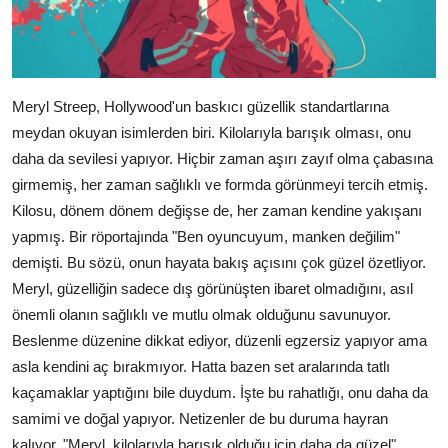
Meryl Streep, Hollywood'un baskıcı güzellik standartlarına
meydan okuyan isimlerden biri. Kilolarıyla barışık olması, onu
daha da sevilesi yapıyor. Hiçbir zaman aşırı zayıf olma çabasına
girmemiş, her zaman sağlıklı ve formda görünmeyi tercih etmiş.
Kilosu, dönem dönem değişse de, her zaman kendine yakışanı
yapmış. Bir röportajında "Ben oyuncuyum, manken değilim"
demişti. Bu sözü, onun hayata bakış açısını çok güzel özetliyor.
Meryl, güzelliğin sadece dış görünüşten ibaret olmadığını, asıl
önemli olanın sağlıklı ve mutlu olmak olduğunu savunuyor.
Beslenme düzenine dikkat ediyor, düzenli egzersiz yapıyor ama
asla kendini aç bırakmıyor. Hatta bazen set aralarında tatlı
kaçamaklar yaptığını bile duydum. İşte bu rahatlığı, onu daha da
samimi ve doğal yapıyor. Netizenler de bu duruma hayran
kalıyor. "Meryl, kilolarıyla barışık olduğu için daha da güzel",