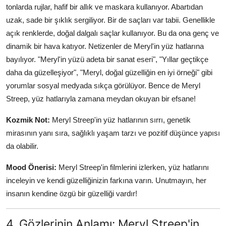
tonlarda rujlar, hafif bir allık ve maskara kullanıyor. Abartıdan
uzak, sade bir şıklık sergiliyor. Bir de saçları var tabii. Genellikle
açık renklerde, doğal dalgalı saçlar kullanıyor. Bu da ona genç ve
dinamik bir hava katıyor. Netizenler de Meryl'in yüz hatlarına
bayılıyor. "Meryl'in yüzü adeta bir sanat eseri", "Yıllar geçtikçe
daha da güzelleşiyor", "Meryl, doğal güzelliğin en iyi örneği" gibi
yorumlar sosyal medyada sıkça görülüyor. Bence de Meryl
Streep, yüz hatlarıyla zamana meydan okuyan bir efsane!
Kozmik Not:
Meryl Streep'in yüz hatlarının sırrı, genetik
mirasının yanı sıra, sağlıklı yaşam tarzı ve pozitif düşünce yapısı
da olabilir.
Mood Önerisi:
Meryl Streep'in filmlerini izlerken, yüz hatlarını
inceleyin ve kendi güzelliğinizin farkına varın. Unutmayın, her
insanın kendine özgü bir güzelliği vardır!
4. Gözlerinin Anlamı: Meryl Streep'in