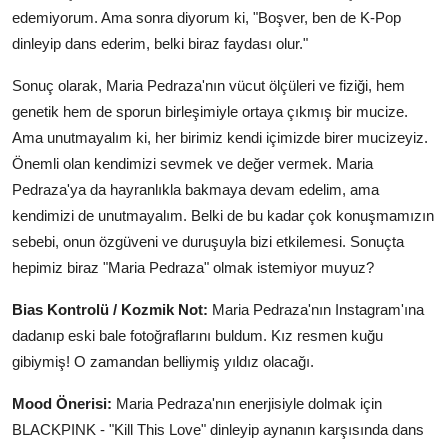
edemiyorum. Ama sonra diyorum ki, "Boşver, ben de K-Pop
dinleyip dans ederim, belki biraz faydası olur."
Sonuç olarak, Maria Pedraza'nın vücut ölçüleri ve fiziği, hem
genetik hem de sporun birleşimiyle ortaya çıkmış bir mucize.
Ama unutmayalım ki, her birimiz kendi içimizde birer mucizeyiz.
Önemli olan kendimizi sevmek ve değer vermek. Maria
Pedraza'ya da hayranlıkla bakmaya devam edelim, ama
kendimizi de unutmayalım. Belki de bu kadar çok konuşmamızın
sebebi, onun özgüveni ve duruşuyla bizi etkilemesi. Sonuçta
hepimiz biraz "Maria Pedraza" olmak istemiyor muyuz?
Bias Kontrolü / Kozmik Not:
Maria Pedraza'nın Instagram'ına
dadanıp eski bale fotoğraflarını buldum. Kız resmen kuğu
gibiymiş! O zamandan belliymiş yıldız olacağı.
Mood Önerisi:
Maria Pedraza'nın enerjisiyle dolmak için
BLACKPINK - "Kill This Love" dinleyip aynanın karşısında dans