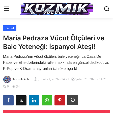
Genel
Anasayfa
Maria Pedraza Vücut Ölçüleri ve
Genel
Bale Yeteneği: İspanyol Ateşi!
İletişim
Maria Pedraza'nın vücut ölçüleri, bale yeteneği, La Casa De
Papel ve Elite dizilerindeki rolleri hakkında en güncel dedikodular.
Anime Önerileri
K-Pop ve K-Drama hayranları için özel içerik!
Kore Dünyası
Kozmik Yolcu
Şubat 21, 2026 - 14:21
Şubat 21, 2026 - 14:21
0
34
Anime Karakterleri
Anime
Dizi & Film