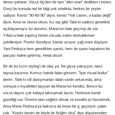
desen şahane. Vücut ölçüleri de tam "altın oran" dedikleri cinsten.
Gerçi bu konuda net bir bilgi yok ortalıkta, herkes bir şeyler
sallıyor. Kimisi "90-60-90" diyor, kimisi "Yok canım, o kadar değil"
diyor. Ama ne olursa olsun, kız taş gibi! Tabii ki sadece genetikle
açıklayamayız bu durumu. Maria'nın bale geçmişi de var.
Yıllarca bale yapmış birinin vücudu zaten otomatikman
şekilleniyor. Postür düzeliyor, kaslar uzuyor, yağ oranı düşüyor.
Yani Pedraza hem genetikten şanslı, hem de sporu hayatının bir
parçası haline getirmiş. Helal olsun!
Bir de bu kızın styling'i de olay ya. Ne giyse yakışıyor, nasıl
taşısa karizma. Kırmızı halıda falan görsem, "İşte visual budur"
derim. Tabii ki stil danışmanları falan vardır arkasında, ama
sonuçta o kıyafetleri taşıyan da Maria'nın kendisi. Bence bu
vücut olayını çok kafaya takmamak lazım. Herkesin kendi
güzelliği var. Önemli olan sağlıklı olmak ve kendini iyi hissetmek.
Ama Maria Pedraza'ya bakınca da insan bir iç geçiriyor, yalan
yok. "Keşke benim de böyle bir fiziğim olsa" diye düşünmeden