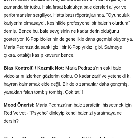
zamanda bir tutku. Hala fırsat buldukça bale dersleri alıyor ve
performanslar sergiliyor. Hatta bazı röportajlarında, "Oyunculuk
kariyerim olmasaydı, kesinlikle profesyonel bir balerin olurdum"
demiş. Bence bu, bale sevgisinin ne kadar derin olduğunu
gösteriyor. K-Pop idollerinin de genellikle dans geçmişi oluyor ya,
Maria Pedraza da sanki gizli bir K-Pop yıldızı gibi. Sahneye
çıksa, ortalığı kasıp kavurur bence.
Bias Kontrolü / Kozmik Not:
Maria Pedraza'nın eski bale
videolarını izlerken gözlerim doldu. O kadar zarif ve yetenekli ki,
hayran kalmamak elde değil. Bir de o zamanlar daha gençmiş,
yanakları falan tombiş tombiş. Çok tatlı!
Mood Önerisi:
Maria Pedraza'nın bale zarafetini hissetmek için
Red Velvet - "Psycho" dinleyip kendi balenizi yaratmaya ne
dersin?