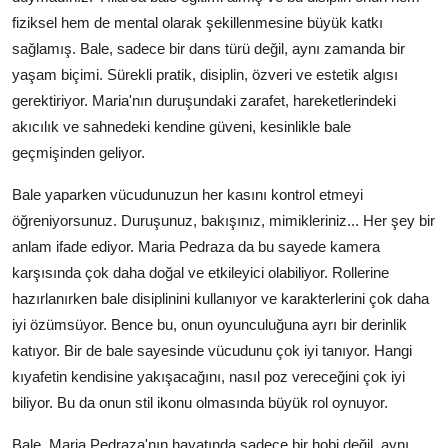
fiziksel hem de mental olarak şekillenmesine büyük katkı
sağlamış. Bale, sadece bir dans türü değil, aynı zamanda bir
yaşam biçimi. Sürekli pratik, disiplin, özveri ve estetik algısı
gerektiriyor. Maria'nın duruşundaki zarafet, hareketlerindeki
akıcılık ve sahnedeki kendine güveni, kesinlikle bale
geçmişinden geliyor.
Bale yaparken vücudunuzun her kasını kontrol etmeyi
öğreniyorsunuz. Duruşunuz, bakışınız, mimikleriniz... Her şey bir
anlam ifade ediyor. Maria Pedraza da bu sayede kamera
karşısında çok daha doğal ve etkileyici olabiliyor. Rollerine
hazırlanırken bale disiplinini kullanıyor ve karakterlerini çok daha
iyi özümsüyor. Bence bu, onun oyunculuğuna ayrı bir derinlik
katıyor. Bir de bale sayesinde vücudunu çok iyi tanıyor. Hangi
kıyafetin kendisine yakışacağını, nasıl poz vereceğini çok iyi
biliyor. Bu da onun stil ikonu olmasında büyük rol oynuyor.
Bale, Maria Pedraza'nın hayatında sadece bir hobi değil, aynı