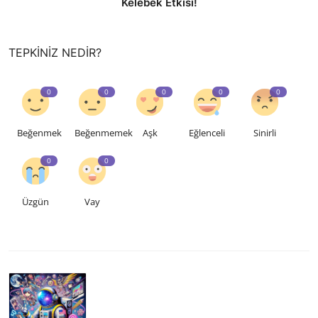
Kelebek Etkisi!
TEPKINIZ NEDIR?
0
0
0
0
0
Beğenmek
Beğenmemek
Aşk
Eğlenceli
Sinirli
0
0
Üzgün
Vay