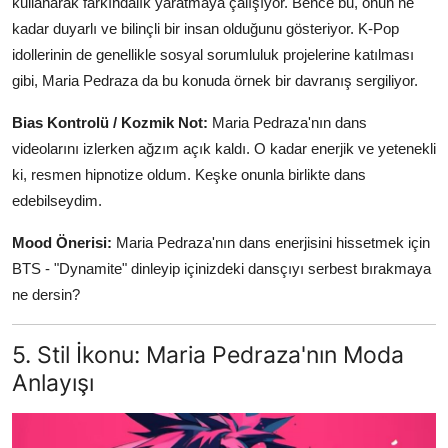
kullanarak farkındalık yaratmaya çalışıyor. Bence bu, onun ne
kadar duyarlı ve bilinçli bir insan olduğunu gösteriyor. K-Pop
idollerinin de genellikle sosyal sorumluluk projelerine katılması
gibi, Maria Pedraza da bu konuda örnek bir davranış sergiliyor.
Bias Kontrolü / Kozmik Not:
Maria Pedraza'nın dans
videolarını izlerken ağzım açık kaldı. O kadar enerjik ve yetenekli
ki, resmen hipnotize oldum. Keşke onunla birlikte dans
edebilseydim.
Mood Önerisi:
Maria Pedraza'nın dans enerjisini hissetmek için
BTS - "Dynamite" dinleyip içinizdeki dansçıyı serbest bırakmaya
ne dersin?
5. Stil İkonu: Maria Pedraza'nın Moda
Anlayışı