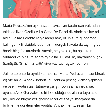
Maria Pedraza'nın aşk hayatı, hayranları tarafından yakından
takip ediliyor. Özellikle La Casa De Papel dizisinde birlikte rol
aldığı Jaime Lorente ile yaşadığı aşk, uzun süre gündemde
kalmıştı. İkili, dizideki uyumlarını gerçek hayata da taşımış ve
örnek bir çift olmuşlardı. Ancak, ne yazık ki, bu aşk uzun
sürmedi ve bir süre sonra ayrıldılar. Bu ayrılık, hayranlarını çok
üzmüştü. "Ship'imiz battı" diye yas tutmuştuk resmen.
Jaime Lorente ile ayrıldıktan sonra, Maria Pedraza'nın adı birçok
kişiyle anıldı. Ancak, kendisi bu konuda pek açıklama yapmadı
ve özel hayatını gizli tutmaya çalıştı. Son zamanlarda ise,
oyuncu Alex González ile birlikte olduğu iddiaları ortaya atıldı.
İkili, birlikte birçok kez görüntülendi ve sosyal medyada da
birbirlerine göndermeler yaptılar. Ancak, henüz resmi bir