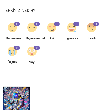
TEPKINIZ NEDIR?
0
0
0
0
0
Beğenmek
Beğenmemek
Aşk
Eğlenceli
Sinirli
0
0
Üzgün
Vay