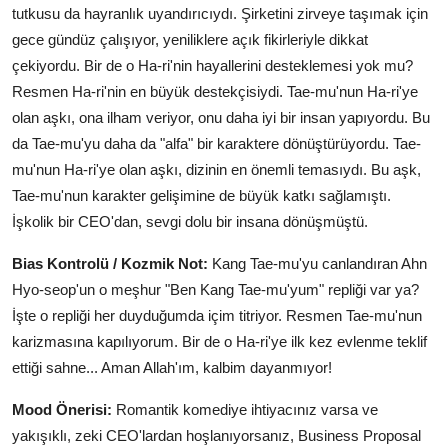
tutkusu da hayranlık uyandırıcıydı. Şirketini zirveye taşımak için
gece gündüz çalışıyor, yeniliklere açık fikirleriyle dikkat
çekiyordu. Bir de o Ha-ri'nin hayallerini desteklemesi yok mu?
Resmen Ha-ri'nin en büyük destekçisiydi. Tae-mu'nun Ha-ri'ye
olan aşkı, ona ilham veriyor, onu daha iyi bir insan yapıyordu. Bu
da Tae-mu'yu daha da "alfa" bir karaktere dönüştürüyordu. Tae-
mu'nun Ha-ri'ye olan aşkı, dizinin en önemli temasıydı. Bu aşk,
Tae-mu'nun karakter gelişimine de büyük katkı sağlamıştı.
İşkolik bir CEO'dan, sevgi dolu bir insana dönüşmüştü.
Bias Kontrolü / Kozmik Not:
Kang Tae-mu'yu canlandıran Ahn
Hyo-seop'un o meşhur "Ben Kang Tae-mu'yum" repliği var ya?
İşte o repliği her duyduğumda içim titriyor. Resmen Tae-mu'nun
karizmasına kapılıyorum. Bir de o Ha-ri'ye ilk kez evlenme teklif
ettiği sahne... Aman Allah'ım, kalbim dayanmıyor!
Mood Önerisi:
Romantik komediye ihtiyacınız varsa ve
yakışıklı, zeki CEO'lardan hoşlanıyorsanız, Business Proposal