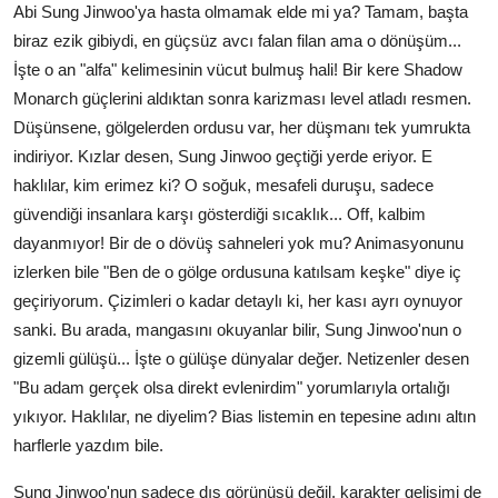
Abi Sung Jinwoo'ya hasta olmamak elde mi ya? Tamam, başta
biraz ezik gibiydi, en güçsüz avcı falan filan ama o dönüşüm...
İşte o an "alfa" kelimesinin vücut bulmuş hali! Bir kere Shadow
Monarch güçlerini aldıktan sonra karizması level atladı resmen.
Düşünsene, gölgelerden ordusu var, her düşmanı tek yumrukta
indiriyor. Kızlar desen, Sung Jinwoo geçtiği yerde eriyor. E
haklılar, kim erimez ki? O soğuk, mesafeli duruşu, sadece
güvendiği insanlara karşı gösterdiği sıcaklık... Off, kalbim
dayanmıyor! Bir de o dövüş sahneleri yok mu? Animasyonunu
izlerken bile "Ben de o gölge ordusuna katılsam keşke" diye iç
geçiriyorum. Çizimleri o kadar detaylı ki, her kası ayrı oynuyor
sanki. Bu arada, mangasını okuyanlar bilir, Sung Jinwoo'nun o
gizemli gülüşü... İşte o gülüşe dünyalar değer. Netizenler desen
"Bu adam gerçek olsa direkt evlenirdim" yorumlarıyla ortalığı
yıkıyor. Haklılar, ne diyelim? Bias listemin en tepesine adını altın
harflerle yazdım bile.
Sung Jinwoo'nun sadece dış görünüşü değil, karakter gelişimi de