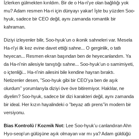
İzlerken gülmekten kırıldım. Bir de o Ha-ri'ye olan bağlılığı yok
mu? Adam resmen Ha-ri için dünyayı yakar! İşte bu yüzden Soo-
hyuk, sadece bir CEO değil, aynı zamanda romantik bir
kahraman.
Diziyi izleyenler bilir, Soo-hyuk'un o ikonik sahneleri var. Mesela
Ha-ri'yi ilk kez evine davet ettiği sahne... O gerginlik, o tatlı
heyecan... Resmen ekran başından ben de heyecanlandım. Ya
da Ha-ri'nin ailesiyle tanıştığı sahne... Soo-hyuk'un o samimiyeti,
o içtenliği... Ha-ri'nin ailesini bile kendine hayran bıraktı.
Netizenler desen, "Soo-hyuk gibi bir CEO'ya ben de aşık
olurdum" yorumlarıyla diziyi öve öve bitiremiyor. Haklılar, ne
diyelim? Soo-hyuk, sadece bir dizi karakteri değil, aynı zamanda
bir ideal. Her kızın hayalindeki o "beyaz atlı prens"in modern bir
versiyonu.
Bias Kontrolü / Kozmik Not:
Lee Soo-hyuk'u canlandıran Ahn
Hyo-seop'un gülüşüne aşık olmayan var mı ya? Adam güldüğü