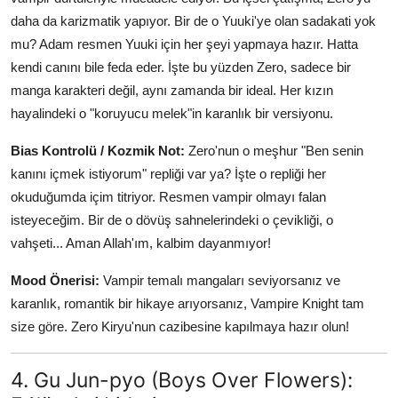
daha da karizmatik yapıyor. Bir de o Yuuki'ye olan sadakati yok
mu? Adam resmen Yuuki için her şeyi yapmaya hazır. Hatta
kendi canını bile feda eder. İşte bu yüzden Zero, sadece bir
manga karakteri değil, aynı zamanda bir ideal. Her kızın
hayalindeki o "koruyucu melek"in karanlık bir versiyonu.
Bias Kontrolü / Kozmik Not:
Zero'nun o meşhur "Ben senin
kanını içmek istiyorum" repliği var ya? İşte o repliği her
okuduğumda içim titriyor. Resmen vampir olmayı falan
isteyeceğim. Bir de o dövüş sahnelerindeki o çevikliği, o
vahşeti... Aman Allah'ım, kalbim dayanmıyor!
Mood Önerisi:
Vampir temalı mangaları seviyorsanız ve
karanlık, romantik bir hikaye arıyorsanız, Vampire Knight tam
size göre. Zero Kiryu'nun cazibesine kapılmaya hazır olun!
4. Gu Jun-pyo (Boys Over Flowers):