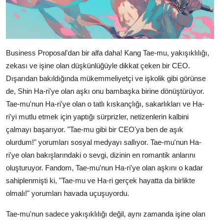
Business Proposal'dan bir alfa daha! Kang Tae-mu, yakışıklılığı,
zekası ve işine olan düşkünlüğüyle dikkat çeken bir CEO.
Dışarıdan bakıldığında mükemmeliyetçi ve işkolik gibi görünse
de, Shin Ha-ri'ye olan aşkı onu bambaşka birine dönüştürüyor.
Tae-mu'nun Ha-ri'ye olan o tatlı kıskançlığı, sakarlıkları ve Ha-
ri'yi mutlu etmek için yaptığı sürprizler, netizenlerin kalbini
çalmayı başarıyor. "Tae-mu gibi bir CEO'ya ben de aşık
olurdum!" yorumları sosyal medyayı sallıyor. Tae-mu'nun Ha-
ri'ye olan bakışlarındaki o sevgi, dizinin en romantik anlarını
oluşturuyor. Fandom, Tae-mu'nun Ha-ri'ye olan aşkını o kadar
sahiplenmişti ki, "Tae-mu ve Ha-ri gerçek hayatta da birlikte
olmalı!" yorumları havada uçuşuyordu.
Tae-mu'nun sadece yakışıklılığı değil, aynı zamanda işine olan