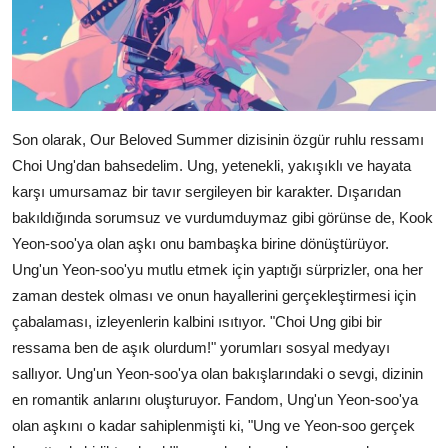
Son olarak, Our Beloved Summer dizisinin özgür ruhlu ressamı
Choi Ung'dan bahsedelim. Ung, yetenekli, yakışıklı ve hayata
karşı umursamaz bir tavır sergileyen bir karakter. Dışarıdan
bakıldığında sorumsuz ve vurdumduymaz gibi görünse de, Kook
Yeon-soo'ya olan aşkı onu bambaşka birine dönüştürüyor.
Ung'un Yeon-soo'yu mutlu etmek için yaptığı sürprizler, ona her
zaman destek olması ve onun hayallerini gerçekleştirmesi için
çabalaması, izleyenlerin kalbini ısıtıyor. "Choi Ung gibi bir
ressama ben de aşık olurdum!" yorumları sosyal medyayı
sallıyor. Ung'un Yeon-soo'ya olan bakışlarındaki o sevgi, dizinin
en romantik anlarını oluşturuyor. Fandom, Ung'un Yeon-soo'ya
olan aşkını o kadar sahiplenmişti ki, "Ung ve Yeon-soo gerçek