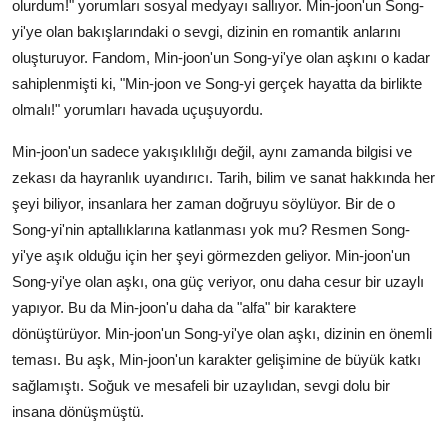
olurdum!" yorumları sosyal medyayı sallıyor. Min-joon'un Song-
yi'ye olan bakışlarındaki o sevgi, dizinin en romantik anlarını
oluşturuyor. Fandom, Min-joon'un Song-yi'ye olan aşkını o kadar
sahiplenmişti ki, "Min-joon ve Song-yi gerçek hayatta da birlikte
olmalı!" yorumları havada uçuşuyordu.
Min-joon'un sadece yakışıklılığı değil, aynı zamanda bilgisi ve
zekası da hayranlık uyandırıcı. Tarih, bilim ve sanat hakkında her
şeyi biliyor, insanlara her zaman doğruyu söylüyor. Bir de o
Song-yi'nin aptallıklarına katlanması yok mu? Resmen Song-
yi'ye aşık olduğu için her şeyi görmezden geliyor. Min-joon'un
Song-yi'ye olan aşkı, ona güç veriyor, onu daha cesur bir uzaylı
yapıyor. Bu da Min-joon'u daha da "alfa" bir karaktere
dönüştürüyor. Min-joon'un Song-yi'ye olan aşkı, dizinin en önemli
teması. Bu aşk, Min-joon'un karakter gelişimine de büyük katkı
sağlamıştı. Soğuk ve mesafeli bir uzaylıdan, sevgi dolu bir
insana dönüşmüştü.