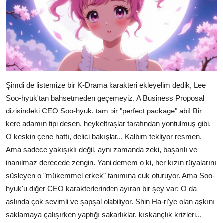
Şimdi de listemize bir K-Drama karakteri ekleyelim dedik, Lee
Soo-hyuk'tan bahsetmeden geçemeyiz. A Business Proposal
dizisindeki CEO Soo-hyuk, tam bir "perfect package" abi! Bir
kere adamın tipi desen, heykeltraşlar tarafından yontulmuş gibi.
O keskin çene hattı, delici bakışlar... Kalbim tekliyor resmen.
Ama sadece yakışıklı değil, aynı zamanda zeki, başarılı ve
inanılmaz derecede zengin. Yani demem o ki, her kızın rüyalarını
süsleyen o "mükemmel erkek" tanımına cuk oturuyor. Ama Soo-
hyuk'u diğer CEO karakterlerinden ayıran bir şey var: O da
aslında çok sevimli ve şapşal olabiliyor. Shin Ha-ri'ye olan aşkını
saklamaya çalışırken yaptığı sakarlıklar, kıskançlık krizleri...