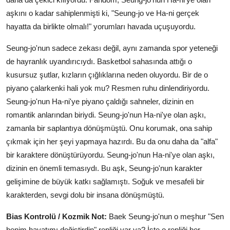
aşkını o kadar sahiplenmişti ki, "Seung-jo ve Ha-ni gerçek
hayatta da birlikte olmalı!" yorumları havada uçuşuyordu.
Seung-jo'nun sadece zekası değil, aynı zamanda spor yeteneği
de hayranlık uyandırıcıydı. Basketbol sahasında attığı o
kusursuz şutlar, kızların çığlıklarına neden oluyordu. Bir de o
piyano çalarkenki hali yok mu? Resmen ruhu dinlendiriyordu.
Seung-jo'nun Ha-ni'ye piyano çaldığı sahneler, dizinin en
romantik anlarından biriydi. Seung-jo'nun Ha-ni'ye olan aşkı,
zamanla bir saplantıya dönüşmüştü. Onu korumak, ona sahip
çıkmak için her şeyi yapmaya hazırdı. Bu da onu daha da "alfa"
bir karaktere dönüştürüyordu. Seung-jo'nun Ha-ni'ye olan aşkı,
dizinin en önemli temasıydı. Bu aşk, Seung-jo'nun karakter
gelişimine de büyük katkı sağlamıştı. Soğuk ve mesafeli bir
karakterden, sevgi dolu bir insana dönüşmüştü.
Bias Kontrolü / Kozmik Not:
Baek Seung-jo'nun o meşhur "Sen
benim hayatımı değiştirdin" repliği var ya? İşte o repliği her