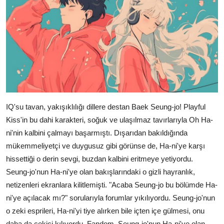
IQ'su tavan, yakışıklılığı dillere destan Baek Seung-jo! Playful
Kiss'in bu dahi karakteri, soğuk ve ulaşılmaz tavırlarıyla Oh Ha-
ni'nin kalbini çalmayı başarmıştı. Dışarıdan bakıldığında
mükemmeliyetçi ve duygusuz gibi görünse de, Ha-ni'ye karşı
hissettiği o derin sevgi, buzdan kalbini eritmeye yetiyordu.
Seung-jo'nun Ha-ni'ye olan bakışlarındaki o gizli hayranlık,
netizenleri ekranlara kilitlemişti. "Acaba Seung-jo bu bölümde Ha-
ni'ye açılacak mı?" sorularıyla forumlar yıkılıyordu. Seung-jo'nun
o zeki esprileri, Ha-ni'yi tiye alırken bile içten içe gülmesi, onu
daha da çekici kılıyordu. Fandom, Seung-jo'nun Ha-ni'ye olan