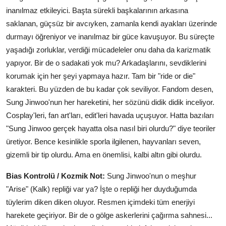
inanılmaz etkileyici. Başta sürekli başkalarının arkasına
saklanan, güçsüz bir avcıyken, zamanla kendi ayakları üzerinde
durmayı öğreniyor ve inanılmaz bir güce kavuşuyor. Bu süreçte
yaşadığı zorluklar, verdiği mücadeleler onu daha da karizmatik
yapıyor. Bir de o sadakati yok mu? Arkadaşlarını, sevdiklerini
korumak için her şeyi yapmaya hazır. Tam bir "ride or die"
karakteri. Bu yüzden de bu kadar çok seviliyor. Fandom desen,
Sung Jinwoo'nun her hareketini, her sözünü didik didik inceliyor.
Cosplay'leri, fan art'ları, edit'leri havada uçuşuyor. Hatta bazıları
"Sung Jinwoo gerçek hayatta olsa nasıl biri olurdu?" diye teoriler
üretiyor. Bence kesinlikle sporla ilgilenen, hayvanları seven,
gizemli bir tip olurdu. Ama en önemlisi, kalbi altın gibi olurdu.
Bias Kontrolü / Kozmik Not:
Sung Jinwoo'nun o meşhur
"Arise" (Kalk) repliği var ya? İşte o repliği her duyduğumda
tüylerim diken diken oluyor. Resmen içimdeki tüm enerjiyi
harekete geçiriyor. Bir de o gölge askerlerini çağırma sahnesi...