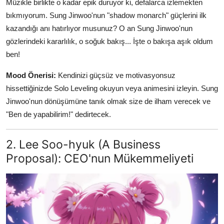
Müzikle birlikte o kadar epik duruyor ki, defalarca izlemekten
bıkmıyorum. Sung Jinwoo'nun "shadow monarch" güçlerini ilk
kazandığı anı hatırlıyor musunuz? O an Sung Jinwoo'nun
gözlerindeki kararlılık, o soğuk bakış... İşte o bakışa aşık oldum
ben!
Mood Önerisi:
Kendinizi güçsüz ve motivasyonsuz
hissettiğinizde Solo Leveling okuyun veya animesini izleyin. Sung
Jinwoo'nun dönüşümüne tanık olmak size de ilham verecek ve
"Ben de yapabilirim!" dedirtecek.
2. Lee Soo-hyuk (A Business
Proposal): CEO'nun Mükemmeliyeti