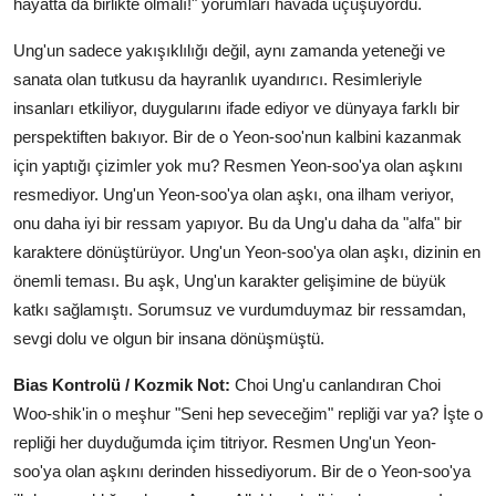
hayatta da birlikte olmalı!" yorumları havada uçuşuyordu.
Ung'un sadece yakışıklılığı değil, aynı zamanda yeteneği ve
sanata olan tutkusu da hayranlık uyandırıcı. Resimleriyle
insanları etkiliyor, duygularını ifade ediyor ve dünyaya farklı bir
perspektiften bakıyor. Bir de o Yeon-soo'nun kalbini kazanmak
için yaptığı çizimler yok mu? Resmen Yeon-soo'ya olan aşkını
resmediyor. Ung'un Yeon-soo'ya olan aşkı, ona ilham veriyor,
onu daha iyi bir ressam yapıyor. Bu da Ung'u daha da "alfa" bir
karaktere dönüştürüyor. Ung'un Yeon-soo'ya olan aşkı, dizinin en
önemli teması. Bu aşk, Ung'un karakter gelişimine de büyük
katkı sağlamıştı. Sorumsuz ve vurdumduymaz bir ressamdan,
sevgi dolu ve olgun bir insana dönüşmüştü.
Bias Kontrolü / Kozmik Not:
Choi Ung'u canlandıran Choi
Woo-shik'in o meşhur "Seni hep seveceğim" repliği var ya? İşte o
repliği her duyduğumda içim titriyor. Resmen Ung'un Yeon-
soo'ya olan aşkını derinden hissediyorum. Bir de o Yeon-soo'ya