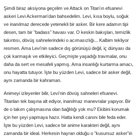
Şimdi biraz aksiyona geçelim ve Attack on Titan'ın efsanevi
askeri Levi Ackerman'dan bahsedelim. Levi, kısa boylu, soğuk
ve inanılmaz derecede yetenekli bir asker. Bir kere adamın tipi
desen, tam bir "badass" havası var. O keskin bakışları, temizlik
takıntısı, dövüş sahnelerindeki o acımasızlığı... Kalbim tekliyor
resmen. Ama Levi'nin sadece dış görünüşü değil, iç dünyası da
çok karmaşık ve etkileyici. Geçmişte yaşadığı travmalar, onu
daha da sert ve mesafeli yapmış. Ama insanlığı kurtarma amacı,
onu hayatta tutuyor. İşte bu yüzden Levi, sadece bir asker değil,
aynı zamanda bir kahraman.
Animeyi izleyenler bilir, Levi'nin dövüş sahneleri efsanevi.
Titanları tek başına alt ediyor, inanılmaz manevralar yapıyor. Bir
de o takım çalışmasına olan bağlılığı yok mu? Ekibini korumak
için her şeyi yapmaya hazır. Hatta kendi canını bile feda eder.
İşte bu yüzden Levi, sadece bir anime karakteri değil, aynı
zamanda bir ideal. Herkesin hayran olduğu o "kusursuz asker"in