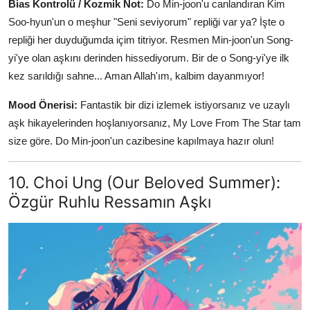
Bias Kontrolü / Kozmik Not:
Do Min-joon'u canlandıran Kim
Soo-hyun'un o meşhur "Seni seviyorum" repliği var ya? İşte o
repliği her duyduğumda içim titriyor. Resmen Min-joon'un Song-
yi'ye olan aşkını derinden hissediyorum. Bir de o Song-yi'ye ilk
kez sarıldığı sahne... Aman Allah'ım, kalbim dayanmıyor!
Mood Önerisi:
Fantastik bir dizi izlemek istiyorsanız ve uzaylı
aşk hikayelerinden hoşlanıyorsanız, My Love From The Star tam
size göre. Do Min-joon'un cazibesine kapılmaya hazır olun!
10. Choi Ung (Our Beloved Summer):
Özgür Ruhlu Ressamın Aşkı