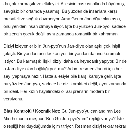
da çok karmaşık ve etkileyici. Ailesinin baskısı altında büyümüş,
sevgisiz bir ortamda yaşamış. Bu yüzden de insanlara karşı
mesafeli ve soğuk davranıyor. Ama Geum Jan-di'ye olan aşkı,
onu yeniden insan olmaya itiyor. İşte bu yüzden Jun-pyo, sadece
bir zengin çocuk değil, aynı zamanda romantik bir kahraman.
Diziyi izleyenler bilir, Jun-pyo'nun Jan-di'ye olan aşkı çok inişli
çıkışlı. Bir yandan onu kıskanıyor, bir yandan da onu korumak
istiyor. Bu karmaşık ilişki, diziyi daha da heyecanlı yapıyor. Bir de
o Jan-di'ye olan bağlılığı yok mu? Adam resmen Jan-di için her
şeyi yapmaya hazır. Hatta ailesiyle bile karşı karşıya gelir. İşte
bu yüzden Jun-pyo, sadece bir dizi karakteri değil, aynı zamanda
bir ideal. Her kızın hayalindeki o "asi prens"in modern bir
versiyonu.
Bias Kontrolü / Kozmik Not:
Gu Jun-pyo'yu canlandıran Lee
Min-ho'nun o meşhur "Ben Gu Jun-pyo'yum" repliği var ya? İşte
o repliği her duyduğumda içim titriyor. Resmen diziyi tekrar tekrar