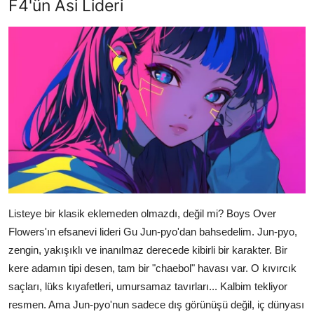
F4'ün Asi Lideri
Listeye bir klasik eklemeden olmazdı, değil mi? Boys Over
Flowers'ın efsanevi lideri Gu Jun-pyo'dan bahsedelim. Jun-pyo,
zengin, yakışıklı ve inanılmaz derecede kibirli bir karakter. Bir
kere adamın tipi desen, tam bir "chaebol" havası var. O kıvırcık
saçları, lüks kıyafetleri, umursamaz tavırları... Kalbim tekliyor
resmen. Ama Jun-pyo'nun sadece dış görünüşü değil, iç dünyası