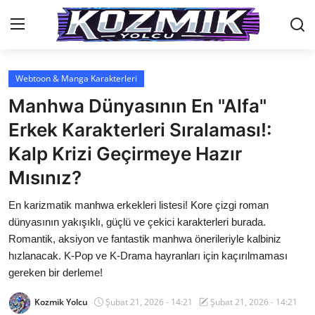
Webtoon & Manga Karakterleri
Anasayfa
Manhwa Dünyasının En "Alfa"
Genel
Erkek Karakterleri Sıralaması!:
Kalp Krizi Geçirmeye Hazır
İletişim
Mısınız?
Anime Önerileri
En karizmatik manhwa erkekleri listesi! Kore çizgi roman
Kore Dünyası
dünyasının yakışıklı, güçlü ve çekici karakterleri burada.
Romantik, aksiyon ve fantastik manhwa önerileriyle kalbiniz
Anime Karakterleri
hızlanacak. K-Pop ve K-Drama hayranları için kaçırılmaması
gereken bir derleme!
Anime
Kozmik Yolcu
Şubat 21, 2026 - 14:21
Şubat 21, 2026 - 14:21
Dizi & Film