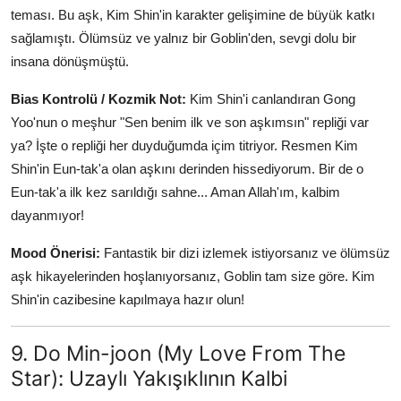
teması. Bu aşk, Kim Shin'in karakter gelişimine de büyük katkı
sağlamıştı. Ölümsüz ve yalnız bir Goblin'den, sevgi dolu bir
insana dönüşmüştü.
Bias Kontrolü / Kozmik Not:
Kim Shin'i canlandıran Gong
Yoo'nun o meşhur "Sen benim ilk ve son aşkımsın" repliği var
ya? İşte o repliği her duyduğumda içim titriyor. Resmen Kim
Shin'in Eun-tak'a olan aşkını derinden hissediyorum. Bir de o
Eun-tak'a ilk kez sarıldığı sahne... Aman Allah'ım, kalbim
dayanmıyor!
Mood Önerisi:
Fantastik bir dizi izlemek istiyorsanız ve ölümsüz
aşk hikayelerinden hoşlanıyorsanız, Goblin tam size göre. Kim
Shin'in cazibesine kapılmaya hazır olun!
9. Do Min-joon (My Love From The
Star): Uzaylı Yakışıklının Kalbi