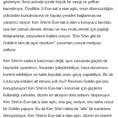
gösteriyor. Ama aslında içinde büyük bir sevgi ve şefkat
barındırıyor. Özellikle Ji Eun-tak'a olan aşkı, onun ölümsüzlüğün
yükünden kurtulmasına ve hayata yeniden bağlanmasına
yardımcı oluyor. Kim Shin'in Eun-tak'a olan o koruyucu tavırları,
ona her zaman destek olması ve onu mutlu etmek için yaptığı
fedakarlıklar, izleyenlerin kalbini ısıtıyor. "Kim Shin gibi bir
Goblin'e ben de aşık olurdum!" yorumları sosyal medyayı
sallıyor.
Kim Shin'in sadece karizması değil, aynı zamanda güçleri de
hayranlık uyandırıcı. İnsanları iyileştirebiliyor, hava durumunu
kontrol edebiliyor ve hatta boyutlar arası geçiş yapabiliyor. Bir de
o kılıcıyla kötüleri alt etmesi yok mu? Resmen Goblin gücünü
konuşturuyor! Kim Shin'in Eun-tak'ı korumak için güçlerini
kullandığı sahneler, dizinin en aksiyon dolu anlarını oluşturuyor.
Kim Shin'in Eun-tak'a olan aşkı, ona güç veriyor, onu daha cesur
bir Goblin yapıyor. Bu da Kim Shin'i daha da "alfa" bir karaktere
dönüştürüyor. Kim Shin'in Eun-tak'a olan aşkı, dizinin en önemli