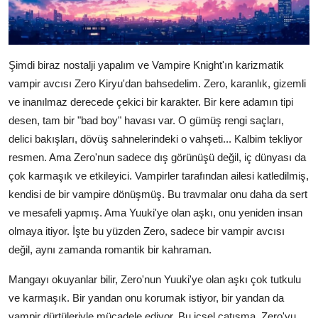
Şimdi biraz nostalji yapalım ve Vampire Knight'ın karizmatik
vampir avcısı Zero Kiryu'dan bahsedelim. Zero, karanlık, gizemli
ve inanılmaz derecede çekici bir karakter. Bir kere adamın tipi
desen, tam bir "bad boy" havası var. O gümüş rengi saçları,
delici bakışları, dövüş sahnelerindeki o vahşeti... Kalbim tekliyor
resmen. Ama Zero'nun sadece dış görünüşü değil, iç dünyası da
çok karmaşık ve etkileyici. Vampirler tarafından ailesi katledilmiş,
kendisi de bir vampire dönüşmüş. Bu travmalar onu daha da sert
ve mesafeli yapmış. Ama Yuuki'ye olan aşkı, onu yeniden insan
olmaya itiyor. İşte bu yüzden Zero, sadece bir vampir avcısı
değil, aynı zamanda romantik bir kahraman.
Mangayı okuyanlar bilir, Zero'nun Yuuki'ye olan aşkı çok tutkulu
ve karmaşık. Bir yandan onu korumak istiyor, bir yandan da
vampir dürtüleriyle mücadele ediyor. Bu içsel çatışma, Zero'yu