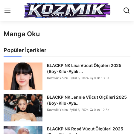
Manga Oku
Anasayfa
Popüler İçerikler
İletişim
Genel
BLACKPINK Lisa Vücut Ölçüleri 2025
(Boy-Kilo-Ayak ...
Anime Önerileri
Kozmik Yolcu
Eylül 6, 2024
0
13.3K
Kore Dünyası
BLACKPINK Jennie Vücut Ölçüleri 2025
(Boy-Kilo-Aya...
Anime Karakterleri
Kozmik Yolcu
Eylül 6, 2024
0
12.3K
Anime
BLACKPINK Rosé Vücut Ölçüleri 2025
Dizi & Film