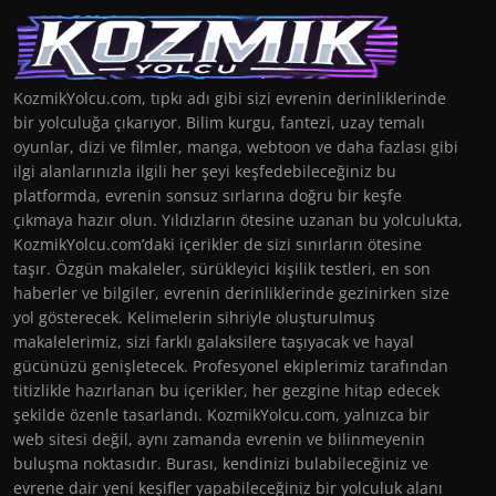
KozmikYolcu.com, tıpkı adı gibi sizi evrenin derinliklerinde
bir yolculuğa çıkarıyor. Bilim kurgu, fantezi, uzay temalı
oyunlar, dizi ve filmler, manga, webtoon ve daha fazlası gibi
ilgi alanlarınızla ilgili her şeyi keşfedebileceğiniz bu
platformda, evrenin sonsuz sırlarına doğru bir keşfe
çıkmaya hazır olun. Yıldızların ötesine uzanan bu yolculukta,
KozmikYolcu.com’daki içerikler de sizi sınırların ötesine
taşır. Özgün makaleler, sürükleyici kişilik testleri, en son
haberler ve bilgiler, evrenin derinliklerinde gezinirken size
yol gösterecek. Kelimelerin sihriyle oluşturulmuş
makalelerimiz, sizi farklı galaksilere taşıyacak ve hayal
gücünüzü genişletecek. Profesyonel ekiplerimiz tarafından
titizlikle hazırlanan bu içerikler, her gezgine hitap edecek
şekilde özenle tasarlandı. KozmikYolcu.com, yalnızca bir
web sitesi değil, aynı zamanda evrenin ve bilinmeyenin
buluşma noktasıdır. Burası, kendinizi bulabileceğiniz ve
evrene dair yeni keşifler yapabileceğiniz bir yolculuk alanı