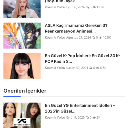
(Boy-Kilo-Ayak...
Kozmik Yolcu
Eylül 6, 2024
0
11.9K
Testler
ASLA Kaçırmamanız Gereken 31
Reenkarnasyon Animesi...
Kozmik Yolcu
Ağustos 27, 2024
0
10.5K
En Güzel K-Pop İdolleri: En Güzel 30 K-
POP Kadın S...
Kozmik Yolcu
Kasım 30, 2024
0
8.3K
Önerilen İçerikler
En Güzel YG Entertainment İdolleri –
2025’in Güzel...
Kozmik Yolcu
Eylül 9, 2025
0
2K