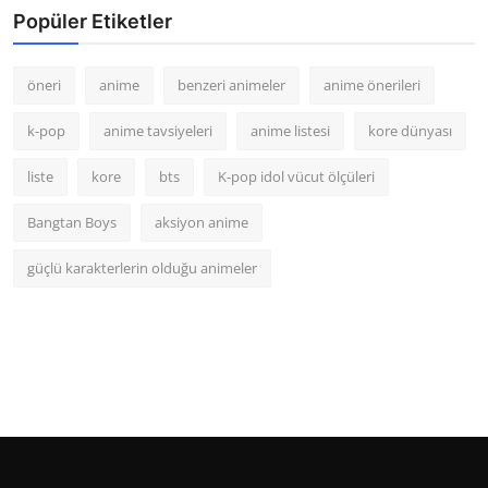
Popüler Etiketler
öneri
anime
benzeri animeler
anime önerileri
k-pop
anime tavsiyeleri
anime listesi
kore dünyası
liste
kore
bts
K-pop idol vücut ölçüleri
Bangtan Boys
aksiyon anime
güçlü karakterlerin olduğu animeler