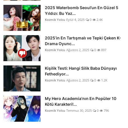
2025 Waterbomb Seoul’un En Güzel 5
Yıldızı: Bu Yaz...
Kozmik Yolcu
Eylül 4, 2025
0
2.4K
2025’in En Tartışmalı ve Tepki Çeken K-
Drama Oyunc...
Kozmik Yolcu
Ağustos 2, 2025
0
897
Kişilik Testi: Hangi Silik Baba Dünyayı
Fethediyor...
Kozmik Yolcu
Ağustos 2, 2025
0
1.2K
My Hero Academia'nın En Popüler 10
Kötü Karakteri!...
Kozmik Yolcu
Temmuz 30, 2025
0
796