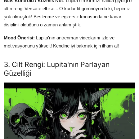
Bias Kontrolü / Kozmik Not:
Lupita'nın kırmızı halıda giydiği o
altın rengi Versace elbise... O kadar fit görünüyordu ki, hepimiz
şok olmuştuk! Beslenme ve egzersiz konusunda ne kadar
disiplinli olduğunu o zaman anlamıştık.
Mood Önerisi:
Lupita'nın antrenman videolarını izle ve
motivasyonunu yükselt! Kendine iyi bakmak için ilham al!
3. Cilt Rengi: Lupita'nın Parlayan
Güzelliği