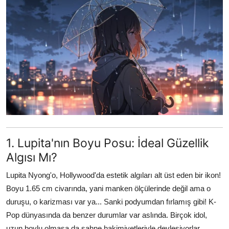
Testler
1. Lupita'nın Boyu Posu: İdeal Güzellik
Algısı Mı?
Lupita Nyong'o, Hollywood'da estetik algıları alt üst eden bir ikon!
Boyu 1.65 cm civarında, yani manken ölçülerinde değil ama o
duruşu, o karizması var ya... Sanki podyumdan fırlamış gibi! K-
Pop dünyasında da benzer durumlar var aslında. Birçok idol,
uzun boylu olmasa da sahne hakimiyetleriyle devleşiyorlar.