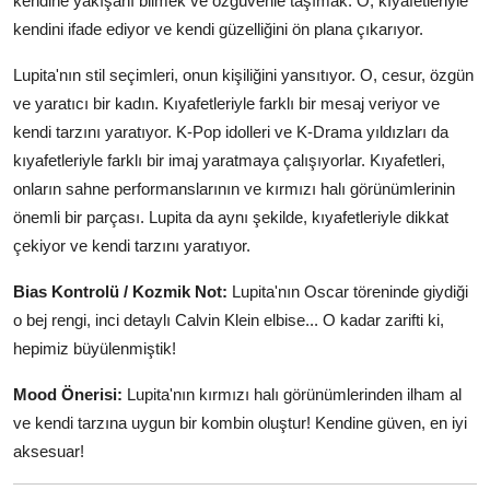
kendine yakışanı bilmek ve özgüvenle taşımak. O, kıyafetleriyle
kendini ifade ediyor ve kendi güzelliğini ön plana çıkarıyor.
Lupita'nın stil seçimleri, onun kişiliğini yansıtıyor. O, cesur, özgün
ve yaratıcı bir kadın. Kıyafetleriyle farklı bir mesaj veriyor ve
kendi tarzını yaratıyor. K-Pop idolleri ve K-Drama yıldızları da
kıyafetleriyle farklı bir imaj yaratmaya çalışıyorlar. Kıyafetleri,
onların sahne performanslarının ve kırmızı halı görünümlerinin
önemli bir parçası. Lupita da aynı şekilde, kıyafetleriyle dikkat
çekiyor ve kendi tarzını yaratıyor.
Bias Kontrolü / Kozmik Not:
Lupita'nın Oscar töreninde giydiği
o bej rengi, inci detaylı Calvin Klein elbise... O kadar zarifti ki,
hepimiz büyülenmiştik!
Mood Önerisi:
Lupita'nın kırmızı halı görünümlerinden ilham al
ve kendi tarzına uygun bir kombin oluştur! Kendine güven, en iyi
aksesuar!