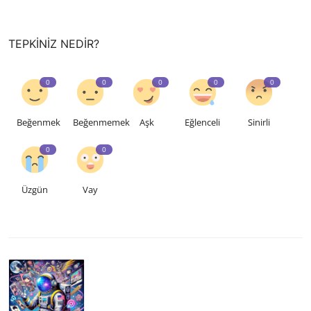
TEPKINIZ NEDIR?
0
0
0
0
0
Beğenmek
Beğenmemek
Aşk
Eğlenceli
Sinirli
0
0
Üzgün
Vay