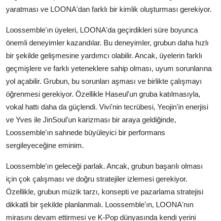
yaratması ve LOONA'dan farklı bir kimlik oluşturması gerekiyor.
Loossemble'ın üyeleri, LOONA'da geçirdikleri süre boyunca
önemli deneyimler kazandılar. Bu deneyimler, grubun daha hızlı
bir şekilde gelişmesine yardımcı olabilir. Ancak, üyelerin farklı
geçmişlere ve farklı yeteneklere sahip olması, uyum sorunlarına
yol açabilir. Grubun, bu sorunları aşması ve birlikte çalışmayı
öğrenmesi gerekiyor. Özellikle Haseul'un gruba katılmasıyla,
vokal hattı daha da güçlendi. Vivi'nin tecrübesi, Yeojin'in enerjisi
ve Yves ile JinSoul'un karizması bir araya geldiğinde,
Loossemble'ın sahnede büyüleyici bir performans
sergileyeceğine eminim.
Loossemble'ın geleceği parlak. Ancak, grubun başarılı olması
için çok çalışması ve doğru stratejiler izlemesi gerekiyor.
Özellikle, grubun müzik tarzı, konsepti ve pazarlama stratejisi
dikkatli bir şekilde planlanmalı. Loossemble'ın, LOONA'nın
mirasını devam ettirmesi ve K-Pop dünyasında kendi yerini