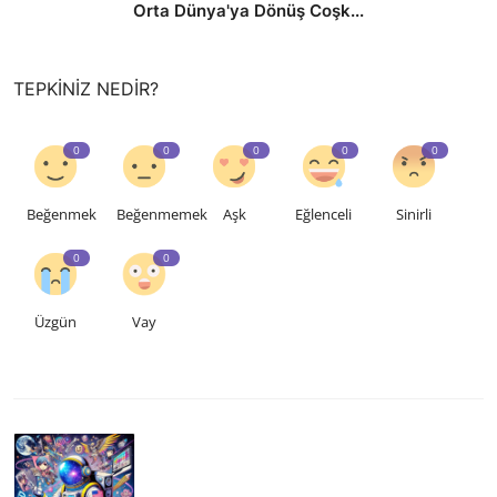
Orta Dünya'ya Dönüş Coşk...
TEPKINIZ NEDIR?
0
0
0
0
0
Beğenmek
Beğenmemek
Aşk
Eğlenceli
Sinirli
0
0
Üzgün
Vay