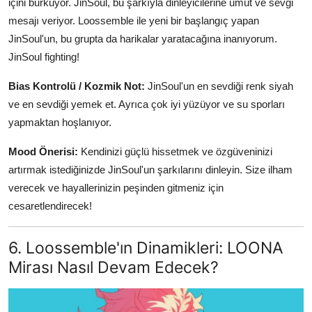
içini burkuyor. JinSoul, bu şarkıyla dinleyicilerine umut ve sevgi
mesajı veriyor. Loossemble ile yeni bir başlangıç yapan
JinSoul'un, bu grupta da harikalar yaratacağına inanıyorum.
JinSoul fighting!
Bias Kontrolü / Kozmik Not:
JinSoul'un en sevdiği renk siyah
ve en sevdiği yemek et. Ayrıca çok iyi yüzüyor ve su sporları
yapmaktan hoşlanıyor.
Mood Önerisi:
Kendinizi güçlü hissetmek ve özgüveninizi
artırmak istediğinizde JinSoul'un şarkılarını dinleyin. Size ilham
verecek ve hayallerinizin peşinden gitmeniz için
cesaretlendirecek!
6. Loossemble'ın Dinamikleri: LOONA
Mirası Nasıl Devam Edecek?