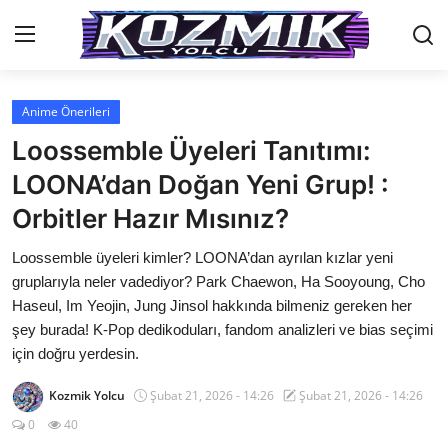
Anime Önerileri
Anasayfa
Loossemble Üyeleri Tanıtımı:
İletişim
LOONA’dan Doğan Yeni Grup! :
Orbitler Hazır Mısınız?
Genel
Loossemble üyeleri kimler? LOONA’dan ayrılan kızlar yeni
Anime Önerileri
gruplarıyla neler vadediyor? Park Chaewon, Ha Sooyoung, Cho
Kore Dünyası
Haseul, Im Yeojin, Jung Jinsol hakkında bilmeniz gereken her
şey burada! K-Pop dedikoduları, fandom analizleri ve bias seçimi
Anime Karakterleri
için doğru yerdesin.
Anime
Kozmik Yolcu
Şubat 21, 2026 - 14:26
Şubat 21, 2026 - 14:26
0
40
Dizi & Film