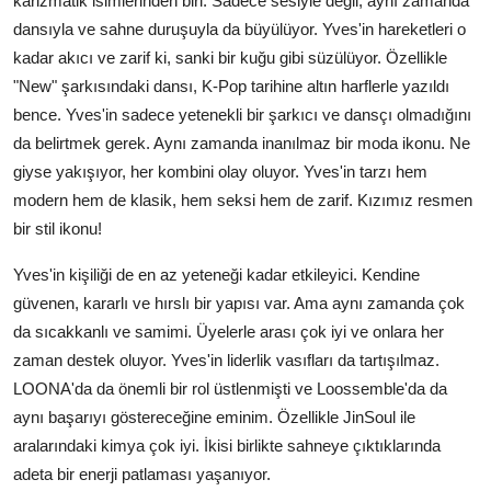
karizmatik isimlerinden biri. Sadece sesiyle değil, aynı zamanda
dansıyla ve sahne duruşuyla da büyülüyor. Yves'in hareketleri o
kadar akıcı ve zarif ki, sanki bir kuğu gibi süzülüyor. Özellikle
"New" şarkısındaki dansı, K-Pop tarihine altın harflerle yazıldı
bence. Yves'in sadece yetenekli bir şarkıcı ve dansçı olmadığını
da belirtmek gerek. Aynı zamanda inanılmaz bir moda ikonu. Ne
giyse yakışıyor, her kombini olay oluyor. Yves'in tarzı hem
modern hem de klasik, hem seksi hem de zarif. Kızımız resmen
bir stil ikonu!
Yves'in kişiliği de en az yeteneği kadar etkileyici. Kendine
güvenen, kararlı ve hırslı bir yapısı var. Ama aynı zamanda çok
da sıcakkanlı ve samimi. Üyelerle arası çok iyi ve onlara her
zaman destek oluyor. Yves'in liderlik vasıfları da tartışılmaz.
LOONA'da da önemli bir rol üstlenmişti ve Loossemble'da da
aynı başarıyı göstereceğine eminim. Özellikle JinSoul ile
aralarındaki kimya çok iyi. İkisi birlikte sahneye çıktıklarında
adeta bir enerji patlaması yaşanıyor.