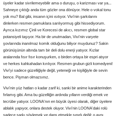
üyeler kadar sivrilemeyebilir ama o duruşu, o karizması var ya...
Sahneye çıktığı anda tüm gözler ona dönüyor. Hele o vokal tonu
yok mu? Bal gibi, insanın içini ısıtıyor. Vivi'nin şarkılarını
dinlerken resmen pamuklara sarılıyormuş gibi hissediyorum.
Ayrıca kızımız Çinli ve Korecesi de akıcı, resmen global star
potansiyeli taşıyor. Ha bir de unutmadan, Vivi'nin varyete
şovlarında inanılmaz komik olduğunu biliyor muydunuz? Sakin
görünüşünün altında tam bir deli dolu enerji yatıyor. Kızlar
aralarında fısır fısır konuşurken, o birden ortaya bir espri atıyor
ve herkes kahkahadan kırılıyor. Resmen grubun gizli komedyeni!
Vivi'yi sadece güzelliğiyle değil, yeteneği ve kişiliğiyle de sevin
bence. Pişman olmazsınız.
Vivi'nin yüz hatları o kadar zarif ki, sanki bir anime karakterinden
fırlamış gibi. Ama bu güzelliğin ardında yılların verdiği emek ve
tecrübe yatıyor. LOONA'nın en büyük üyesi olarak, diğer üyelere
ablalık yapıyor, onlara destek oluyor. Vivi'nin LOONA'daki rolü
sadece şarkı söylemek ve dans etmekle sınırlı değil; o aynı