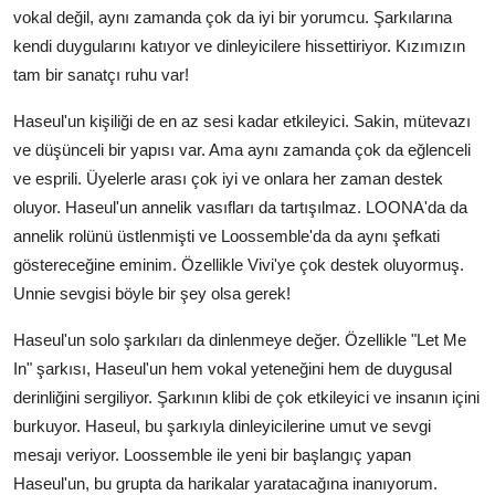
vokal değil, aynı zamanda çok da iyi bir yorumcu. Şarkılarına
kendi duygularını katıyor ve dinleyicilere hissettiriyor. Kızımızın
tam bir sanatçı ruhu var!
Haseul'un kişiliği de en az sesi kadar etkileyici. Sakin, mütevazı
ve düşünceli bir yapısı var. Ama aynı zamanda çok da eğlenceli
ve esprili. Üyelerle arası çok iyi ve onlara her zaman destek
oluyor. Haseul'un annelik vasıfları da tartışılmaz. LOONA'da da
annelik rolünü üstlenmişti ve Loossemble'da da aynı şefkati
göstereceğine eminim. Özellikle Vivi'ye çok destek oluyormuş.
Unnie sevgisi böyle bir şey olsa gerek!
Haseul'un solo şarkıları da dinlenmeye değer. Özellikle "Let Me
In" şarkısı, Haseul'un hem vokal yeteneğini hem de duygusal
derinliğini sergiliyor. Şarkının klibi de çok etkileyici ve insanın içini
burkuyor. Haseul, bu şarkıyla dinleyicilerine umut ve sevgi
mesajı veriyor. Loossemble ile yeni bir başlangıç yapan
Haseul'un, bu grupta da harikalar yaratacağına inanıyorum.