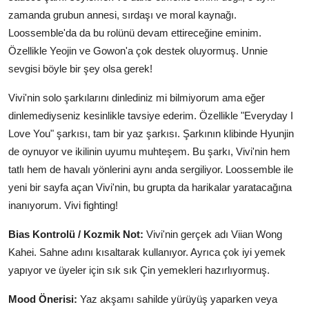
zamanda grubun annesi, sırdaşı ve moral kaynağı.
Loossemble'da da bu rolünü devam ettireceğine eminim.
Özellikle Yeojin ve Gowon'a çok destek oluyormuş. Unnie
sevgisi böyle bir şey olsa gerek!
Vivi'nin solo şarkılarını dinlediniz mi bilmiyorum ama eğer
dinlemediyseniz kesinlikle tavsiye ederim. Özellikle "Everyday I
Love You" şarkısı, tam bir yaz şarkısı. Şarkının klibinde Hyunjin
de oynuyor ve ikilinin uyumu muhteşem. Bu şarkı, Vivi'nin hem
tatlı hem de havalı yönlerini aynı anda sergiliyor. Loossemble ile
yeni bir sayfa açan Vivi'nin, bu grupta da harikalar yaratacağına
inanıyorum. Vivi fighting!
Bias Kontrolü / Kozmik Not:
Vivi'nin gerçek adı Viian Wong
Kahei. Sahne adını kısaltarak kullanıyor. Ayrıca çok iyi yemek
yapıyor ve üyeler için sık sık Çin yemekleri hazırlıyormuş.
Mood Önerisi:
Yaz akşamı sahilde yürüyüş yaparken veya