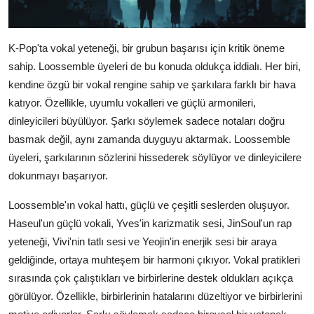
K-Pop'ta vokal yeteneği, bir grubun başarısı için kritik öneme
sahip. Loossemble üyeleri de bu konuda oldukça iddialı. Her biri,
kendine özgü bir vokal rengine sahip ve şarkılara farklı bir hava
katıyor. Özellikle, uyumlu vokalleri ve güçlü armonileri,
dinleyicileri büyülüyor. Şarkı söylemek sadece notaları doğru
basmak değil, aynı zamanda duyguyu aktarmak. Loossemble
üyeleri, şarkılarının sözlerini hissederek söylüyor ve dinleyicilere
dokunmayı başarıyor.
Loossemble'ın vokal hattı, güçlü ve çeşitli seslerden oluşuyor.
Haseul'un güçlü vokali, Yves'in karizmatik sesi, JinSoul'un rap
yeteneği, Vivi'nin tatlı sesi ve Yeojin'in enerjik sesi bir araya
geldiğinde, ortaya muhteşem bir harmoni çıkıyor. Vokal pratikleri
sırasında çok çalıştıkları ve birbirlerine destek oldukları açıkça
görülüyor. Özellikle, birbirlerinin hatalarını düzeltiyor ve birbirlerini