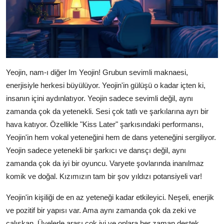
Yeojin, nam-ı diğer Im Yeojin! Grubun sevimli maknaesi,
enerjisiyle herkesi büyülüyor. Yeojin'in gülüşü o kadar içten ki,
insanın içini aydınlatıyor. Yeojin sadece sevimli değil, aynı
zamanda çok da yetenekli. Sesi çok tatlı ve şarkılarına ayrı bir
hava katıyor. Özellikle "Kiss Later" şarkısındaki performansı,
Yeojin'in hem vokal yeteneğini hem de dans yeteneğini sergiliyor.
Yeojin sadece yetenekli bir şarkıcı ve dansçı değil, aynı
zamanda çok da iyi bir oyuncu. Varyete şovlarında inanılmaz
komik ve doğal. Kızımızın tam bir şov yıldızı potansiyeli var!
Yeojin'in kişiliği de en az yeteneği kadar etkileyici. Neşeli, enerjik
ve pozitif bir yapısı var. Ama aynı zamanda çok da zeki ve
çalışkan. Üyelerle arası çok iyi ve onlara her zaman destek