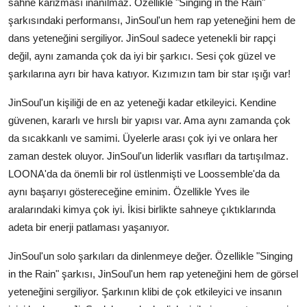
sahne karizması inanılmaz. Özellikle "Singing in the Rain"
şarkısındaki performansı, JinSoul'un hem rap yeteneğini hem de
dans yeteneğini sergiliyor. JinSoul sadece yetenekli bir rapçi
değil, aynı zamanda çok da iyi bir şarkıcı. Sesi çok güzel ve
şarkılarına ayrı bir hava katıyor. Kızımızın tam bir star ışığı var!
JinSoul'un kişiliği de en az yeteneği kadar etkileyici. Kendine
güvenen, kararlı ve hırslı bir yapısı var. Ama aynı zamanda çok
da sıcakkanlı ve samimi. Üyelerle arası çok iyi ve onlara her
zaman destek oluyor. JinSoul'un liderlik vasıfları da tartışılmaz.
LOONA'da da önemli bir rol üstlenmişti ve Loossemble'da da
aynı başarıyı göstereceğine eminim. Özellikle Yves ile
aralarındaki kimya çok iyi. İkisi birlikte sahneye çıktıklarında
adeta bir enerji patlaması yaşanıyor.
JinSoul'un solo şarkıları da dinlenmeye değer. Özellikle "Singing
in the Rain" şarkısı, JinSoul'un hem rap yeteneğini hem de görsel
yeteneğini sergiliyor. Şarkının klibi de çok etkileyici ve insanın