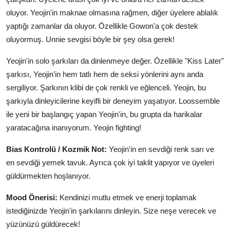
oluyor. Yeojin'in maknae olmasına rağmen, diğer üyelere ablalık
yaptığı zamanlar da oluyor. Özellikle Gowon'a çok destek
oluyormuş. Unnie sevgisi böyle bir şey olsa gerek!
Yeojin'in solo şarkıları da dinlenmeye değer. Özellikle "Kiss Later"
şarkısı, Yeojin'in hem tatlı hem de seksi yönlerini aynı anda
sergiliyor. Şarkının klibi de çok renkli ve eğlenceli. Yeojin, bu
şarkıyla dinleyicilerine keyifli bir deneyim yaşatıyor. Loossemble
ile yeni bir başlangıç yapan Yeojin'in, bu grupta da harikalar
yaratacağına inanıyorum. Yeojin fighting!
Bias Kontrolü / Kozmik Not:
Yeojin'in en sevdiği renk sarı ve
en sevdiği yemek tavuk. Ayrıca çok iyi taklit yapıyor ve üyeleri
güldürmekten hoşlanıyor.
Mood Önerisi:
Kendinizi mutlu etmek ve enerji toplamak
istediğinizde Yeojin'in şarkılarını dinleyin. Size neşe verecek ve
yüzünüzü güldürecek!