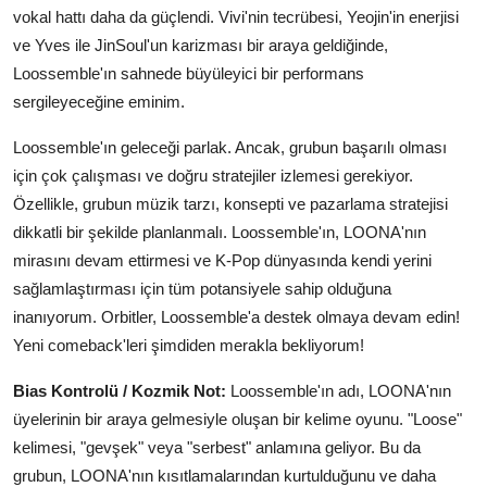
vokal hattı daha da güçlendi. Vivi'nin tecrübesi, Yeojin'in enerjisi
ve Yves ile JinSoul'un karizması bir araya geldiğinde,
Loossemble'ın sahnede büyüleyici bir performans
sergileyeceğine eminim.
Loossemble'ın geleceği parlak. Ancak, grubun başarılı olması
için çok çalışması ve doğru stratejiler izlemesi gerekiyor.
Özellikle, grubun müzik tarzı, konsepti ve pazarlama stratejisi
dikkatli bir şekilde planlanmalı. Loossemble'ın, LOONA'nın
mirasını devam ettirmesi ve K-Pop dünyasında kendi yerini
sağlamlaştırması için tüm potansiyele sahip olduğuna
inanıyorum. Orbitler, Loossemble'a destek olmaya devam edin!
Yeni comeback'leri şimdiden merakla bekliyorum!
Bias Kontrolü / Kozmik Not:
Loossemble'ın adı, LOONA'nın
üyelerinin bir araya gelmesiyle oluşan bir kelime oyunu. "Loose"
kelimesi, "gevşek" veya "serbest" anlamına geliyor. Bu da
grubun, LOONA'nın kısıtlamalarından kurtulduğunu ve daha