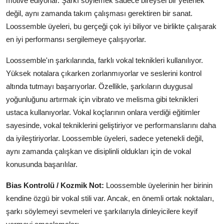
motive ediyorlar. Şarkı söylemek sadece bireysel bir yetenek
değil, aynı zamanda takım çalışması gerektiren bir sanat.
Loossemble üyeleri, bu gerçeği çok iyi biliyor ve birlikte çalışarak
en iyi performansı sergilemeye çalışıyorlar.
Loossemble'ın şarkılarında, farklı vokal teknikleri kullanılıyor.
Yüksek notalara çıkarken zorlanmıyorlar ve seslerini kontrol
altında tutmayı başarıyorlar. Özellikle, şarkıların duygusal
yoğunluğunu artırmak için vibrato ve melisma gibi teknikleri
ustaca kullanıyorlar. Vokal koçlarının onlara verdiği eğitimler
sayesinde, vokal tekniklerini geliştiriyor ve performanslarını daha
da iyileştiriyorlar. Loossemble üyeleri, sadece yetenekli değil,
aynı zamanda çalışkan ve disiplinli oldukları için de vokal
konusunda başarılılar.
Bias Kontrolü / Kozmik Not:
Loossemble üyelerinin her birinin
kendine özgü bir vokal stili var. Ancak, en önemli ortak noktaları,
şarkı söylemeyi sevmeleri ve şarkılarıyla dinleyicilere keyif