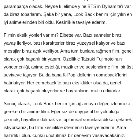
paramparça olacak. Neyse ki elimde yine BTS’in Dynamite’ı var
da biraz toparlarım. Şaka bir yana, Look Back benim için yılın en
iyi animelerinden biri oldu. Kesinlikle tavsiye ederim.
Filmin eksik yönleri var mı? Elbette var. Bazı sahneler biraz
yavaş ilerliyor, bazı karakterler biraz yüzeysel kalıyor ve bazı
mesajlar biraz açık veriliyor. Ama tüm bunlara rağmen film, genel
olarak çok başarılı bir yapım. Özellikle Tatsuki Fujimoto’nun
yönetmenliği, anime estetiği, müzikler ve seslendirme filmi bir üst
seviyeye taşıyor. Bu da bana K-Pop idollerinin comeback’lerini
hatırlatıyor. Her comeback’te bazı eksiklikler olsa da, genel
olarak çok başarılı oluyorlar ve hayranlarını mutlu ediyorlar.
Sonuç olarak, Look Back benim için ağlamaya değer, izlenmesi
gereken bir anime filmi. Eğer siz de duygusal bir yolculuğa
çıkmak, hayallere dalmak ve toplumsal sorunlara dikkat çekmek
istiyorsanız, bu filmi kesinlikle izlemenizi tavsiye ederim. Ama
hazırlıklı olun, çünkü unutulmaz bir deneyim yaşayacaksınız.