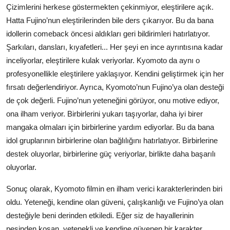
Çizimlerini herkese göstermekten çekinmiyor, eleştirilere açık.
Hatta Fujino’nun eleştirilerinden bile ders çıkarıyor. Bu da bana
idollerin comeback öncesi aldıkları geri bildirimleri hatırlatıyor.
Şarkıları, dansları, kıyafetleri... Her şeyi en ince ayrıntısına kadar
inceliyorlar, eleştirilere kulak veriyorlar. Kyomoto da aynı o
profesyonellikle eleştirilere yaklaşıyor. Kendini geliştirmek için her
fırsatı değerlendiriyor. Ayrıca, Kyomoto’nun Fujino’ya olan desteği
de çok değerli. Fujino’nun yeteneğini görüyor, onu motive ediyor,
ona ilham veriyor. Birbirlerini yukarı taşıyorlar, daha iyi birer
mangaka olmaları için birbirlerine yardım ediyorlar. Bu da bana
idol gruplarının birbirlerine olan bağlılığını hatırlatıyor. Birbirlerine
destek oluyorlar, birbirlerine güç veriyorlar, birlikte daha başarılı
oluyorlar.
Sonuç olarak, Kyomoto filmin en ilham verici karakterlerinden biri
oldu. Yeteneği, kendine olan güveni, çalışkanlığı ve Fujino’ya olan
desteğiyle beni derinden etkiledi. Eğer siz de hayallerinin
peşinden koşan, yetenekli ve kendine güvenen bir karakter