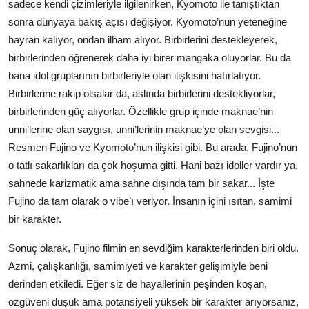
sadece kendi çizimleriyle ilgilenirken, Kyomoto ile tanıştıktan
sonra dünyaya bakış açısı değişiyor. Kyomoto’nun yeteneğine
hayran kalıyor, ondan ilham alıyor. Birbirlerini destekleyerek,
birbirlerinden öğrenerek daha iyi birer mangaka oluyorlar. Bu da
bana idol gruplarının birbirleriyle olan ilişkisini hatırlatıyor.
Birbirlerine rakip olsalar da, aslında birbirlerini destekliyorlar,
birbirlerinden güç alıyorlar. Özellikle grup içinde maknae’nin
unni’lerine olan saygısı, unni’lerinin maknae’ye olan sevgisi...
Resmen Fujino ve Kyomoto’nun ilişkisi gibi. Bu arada, Fujino’nun
o tatlı sakarlıkları da çok hoşuma gitti. Hani bazı idoller vardır ya,
sahnede karizmatik ama sahne dışında tam bir sakar... İşte
Fujino da tam olarak o vibe’ı veriyor. İnsanın içini ısıtan, samimi
bir karakter.
Sonuç olarak, Fujino filmin en sevdiğim karakterlerinden biri oldu.
Azmi, çalışkanlığı, samimiyeti ve karakter gelişimiyle beni
derinden etkiledi. Eğer siz de hayallerinin peşinden koşan,
özgüveni düşük ama potansiyeli yüksek bir karakter arıyorsanız,