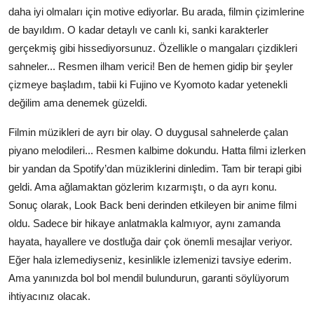
daha iyi olmaları için motive ediyorlar. Bu arada, filmin çizimlerine
de bayıldım. O kadar detaylı ve canlı ki, sanki karakterler
gerçekmiş gibi hissediyorsunuz. Özellikle o mangaları çizdikleri
sahneler... Resmen ilham verici! Ben de hemen gidip bir şeyler
çizmeye başladım, tabii ki Fujino ve Kyomoto kadar yetenekli
değilim ama denemek güzeldi.
Filmin müzikleri de ayrı bir olay. O duygusal sahnelerde çalan
piyano melodileri... Resmen kalbime dokundu. Hatta filmi izlerken
bir yandan da Spotify’dan müziklerini dinledim. Tam bir terapi gibi
geldi. Ama ağlamaktan gözlerim kızarmıştı, o da ayrı konu.
Sonuç olarak, Look Back beni derinden etkileyen bir anime filmi
oldu. Sadece bir hikaye anlatmakla kalmıyor, aynı zamanda
hayata, hayallere ve dostluğa dair çok önemli mesajlar veriyor.
Eğer hala izlemediyseniz, kesinlikle izlemenizi tavsiye ederim.
Ama yanınızda bol bol mendil bulundurun, garanti söylüyorum
ihtiyacınız olacak.