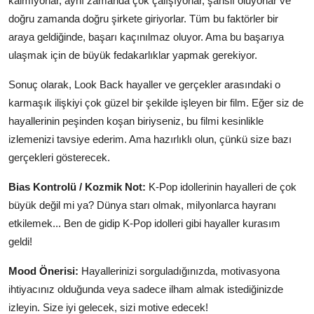
kalmıyorlar, aynı zamanda çok çalışıyorlar, şanslı oluyorlar ve
doğru zamanda doğru şirkete giriyorlar. Tüm bu faktörler bir
araya geldiğinde, başarı kaçınılmaz oluyor. Ama bu başarıya
ulaşmak için de büyük fedakarlıklar yapmak gerekiyor.
Sonuç olarak, Look Back hayaller ve gerçekler arasındaki o
karmaşık ilişkiyi çok güzel bir şekilde işleyen bir film. Eğer siz de
hayallerinin peşinden koşan biriyseniz, bu filmi kesinlikle
izlemenizi tavsiye ederim. Ama hazırlıklı olun, çünkü size bazı
gerçekleri gösterecek.
Bias Kontrolü / Kozmik Not:
K-Pop idollerinin hayalleri de çok
büyük değil mi ya? Dünya starı olmak, milyonlarca hayranı
etkilemek... Ben de gidip K-Pop idolleri gibi hayaller kurasım
geldi!
Mood Önerisi:
Hayallerinizi sorguladığınızda, motivasyona
ihtiyacınız olduğunda veya sadece ilham almak istediğinizde
izleyin. Size iyi gelecek, sizi motive edecek!