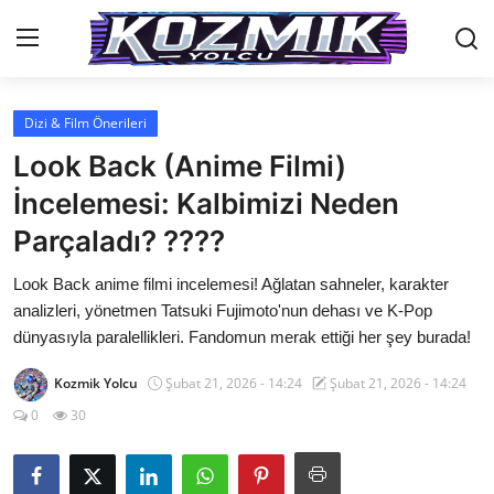
Dizi & Film Önerileri
Anasayfa
Look Back (Anime Filmi)
Genel
İncelemesi: Kalbimizi Neden
Parçaladı? ????
İletişim
Look Back anime filmi incelemesi! Ağlatan sahneler, karakter
Anime Önerileri
analizleri, yönetmen Tatsuki Fujimoto'nun dehası ve K-Pop
Kore Dünyası
dünyasıyla paralellikleri. Fandomun merak ettiği her şey burada!
Anime Karakterleri
Kozmik Yolcu
Şubat 21, 2026 - 14:24
Şubat 21, 2026 - 14:24
0
30
Anime
Dizi & Film