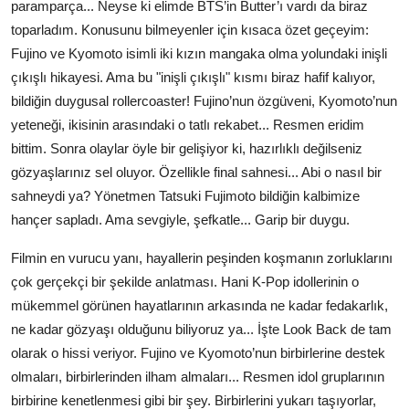
paramparça... Neyse ki elimde BTS’in Butter’ı vardı da biraz
toparladım. Konusunu bilmeyenler için kısaca özet geçeyim:
Fujino ve Kyomoto isimli iki kızın mangaka olma yolundaki inişli
çıkışlı hikayesi. Ama bu "inişli çıkışlı" kısmı biraz hafif kalıyor,
bildiğin duygusal rollercoaster! Fujino’nun özgüveni, Kyomoto’nun
yeteneği, ikisinin arasındaki o tatlı rekabet... Resmen eridim
bittim. Sonra olaylar öyle bir gelişiyor ki, hazırlıklı değilseniz
gözyaşlarınız sel oluyor. Özellikle final sahnesi... Abi o nasıl bir
sahneydi ya? Yönetmen Tatsuki Fujimoto bildiğin kalbimize
hançer sapladı. Ama sevgiyle, şefkatle... Garip bir duygu.
Filmin en vurucu yanı, hayallerin peşinden koşmanın zorluklarını
çok gerçekçi bir şekilde anlatması. Hani K-Pop idollerinin o
mükemmel görünen hayatlarının arkasında ne kadar fedakarlık,
ne kadar gözyaşı olduğunu biliyoruz ya... İşte Look Back de tam
olarak o hissi veriyor. Fujino ve Kyomoto’nun birbirlerine destek
olmaları, birbirlerinden ilham almaları... Resmen idol gruplarının
birbirine kenetlenmesi gibi bir şey. Birbirlerini yukarı taşıyorlar,