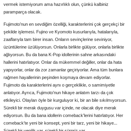
vermek istemiyorum ama hazırlıklı olun, çünkü kalbiniz
paramparça olacak.
Fujimoto’nun en sevdiğim özelliği, karakterlerini çok gerçekçi bir
şekilde işlemesi. Fujino ve Kyomoto kusurlarıyla, hatalarıyla,
zaaflarıyla tam birer insan. Onların sevinçlerine seviniyor,
üzüntülerine üzülüyorsun. Onlarla birlikte gülüyor, onlarla birlikte
ağlıyorsun. Bu da bana K-Pop idollerinin sahne arkasındaki
hallerini hatırlatıyor. Onlar da mükemmel değiller, onlar da hata
yapıyorlar, onlar da zor zamanlar geçiriyorlar. Ama tüm bunlara
rağmen hayallerinin peşinden koşmaya devam ediyorlar.
Fujimoto da karakterlerini aynı o gerçeklikle, o samimiyetle
anlatıyor. Ayrıca, Fujimoto’nun hikaye anlatım tarzı da çok
etkileyici. Olayları öyle bir kurguluyor ki, bir an bile sıkılmıyorsun.
Sürekli bir merak duygusu var içinde, ne olacak diye merak
ediyorsun. Bu da bana idollerin comeback’lerini hatırlatıyor. Her
comeback’te yeni bir konsept, yeni bir tarz, yeni bir hikaye...
Sürekli bir yenilik var, sürekli bir sürpriz var.