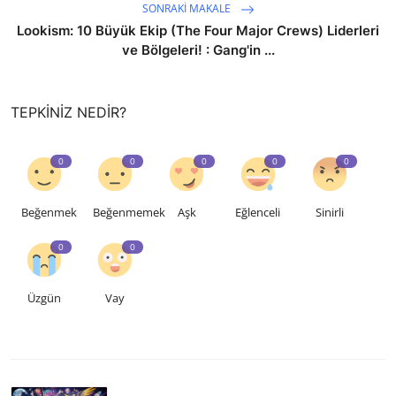
SONRAKI MAKALE
Lookism: 10 Büyük Ekip (The Four Major Crews) Liderleri
ve Bölgeleri! : Gang'in ...
TEPKINIZ NEDIR?
0
0
0
0
0
Beğenmek
Beğenmemek
Aşk
Eğlenceli
Sinirli
0
0
Üzgün
Vay