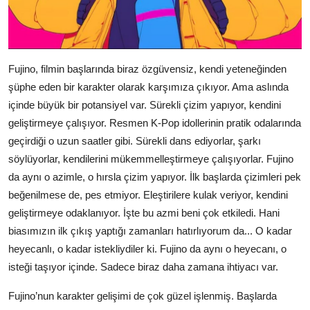
Fujino, filmin başlarında biraz özgüvensiz, kendi yeteneğinden
şüphe eden bir karakter olarak karşımıza çıkıyor. Ama aslında
içinde büyük bir potansiyel var. Sürekli çizim yapıyor, kendini
geliştirmeye çalışıyor. Resmen K-Pop idollerinin pratik odalarında
geçirdiği o uzun saatler gibi. Sürekli dans ediyorlar, şarkı
söylüyorlar, kendilerini mükemmelleştirmeye çalışıyorlar. Fujino
da aynı o azimle, o hırsla çizim yapıyor. İlk başlarda çizimleri pek
beğenilmese de, pes etmiyor. Eleştirilere kulak veriyor, kendini
geliştirmeye odaklanıyor. İşte bu azmi beni çok etkiledi. Hani
biasımızın ilk çıkış yaptığı zamanları hatırlıyorum da... O kadar
heyecanlı, o kadar istekliydiler ki. Fujino da aynı o heyecanı, o
isteği taşıyor içinde. Sadece biraz daha zamana ihtiyacı var.
Fujino’nun karakter gelişimi de çok güzel işlenmiş. Başlarda