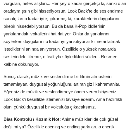
vurguları, nefes alışları... Her şey o kadar gerçekçi ki, sanki o an
oradaymışsın gibi hissediyorsun. Look Back’te de seslendirme
sanatçıları o kadar iyi iş çıkarmış ki, karakterlerin duygularını
birebir hissedebiliyorsun. Bu da bana K-Pop idollerinin
şarkılarındaki vokallerini hatırlatıyor. Onlar da şarkılarını
söylerken duygularını o kadar iyi yansıtıyorlar ki, ne anlatmak
istediklerini anında anlıyorsun. Özellikle o yüksek notalarda
seslerindeki titreme, o fısıltıyla söyledikleri sözler... Resmen
kalbine dokunuyor.
Sonuç olarak, müzik ve seslendirme bir filmin atmosferini
tamamlayan, duygusal yoğunluğunu artıran gizli kahramanlar.
Eğer siz de müzik ve seslendirmeye önem veren biriyseniz,
Look Back’i kesinlikle izlemenizi tavsiye ederim. Ama hazırlıklı
olun, çünkü duygusal bir yolculuğa çıkacaksınız.
Bias Kontrolü / Kozmik Not:
Anime müzikleri de çok güzel
değil mi ya? Özellikle opening ve ending şarkıları, o enerjik