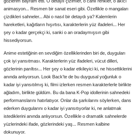
gözlerim bayram etti. O detaylı çizimler, o canlı renkler, o akıcı
animasyon... Resmen bir sanat eseri gibi. Özellikle o mangaları
çizdikleri sahneler... Abi o nasıl bir detaydı ya? Kalemlerin
hareketleri, kağıtların hışırtısı, karakterlerin yüz ifadeleri... Her
şey o kadar gerçekçi ki, sanki o an oradaymışsın gibi
hissediyorsun.
Anime estetiğinin en sevdiğim özelliklerinden biri de, duyguları
çok iyi yansıtması. Karakterlerin yüz ifadeleri, vücut dilleri,
gözlerinin parıltısı... Her şey o kadar etkileyici ki, ne hissettiklerini
anında anlıyorsun. Look Back’te de bu duygusal yoğunluk o
kadar iyi yansıtılmış ki, filmi izlerken resmen karakterlerle birlikte
ağladım, birlikte güldüm. Bu da bana K-Pop idollerinin sahnedeki
performanslarını hatırlatıyor. Onlar da şarkılarını söylerken, dans
ederken duygularını o kadar iyi yansıtıyorlar ki, ne anlatmak
istediklerini anında anlıyorsun. Özellikle o dramatik sahnelerde
yüzlerindeki ifade, gözlerindeki yaş... Resmen kalbine
dokunuyor.