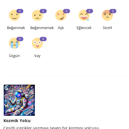
0
0
0
0
0
Beğenmek
Beğenmemek
Aşk
Eğlenceli
Sinirli
0
0
Üzgün
Vay
Kozmik Yolcu
Çeşitli içerikler yazmayı seven bir kozmos yolcusu.