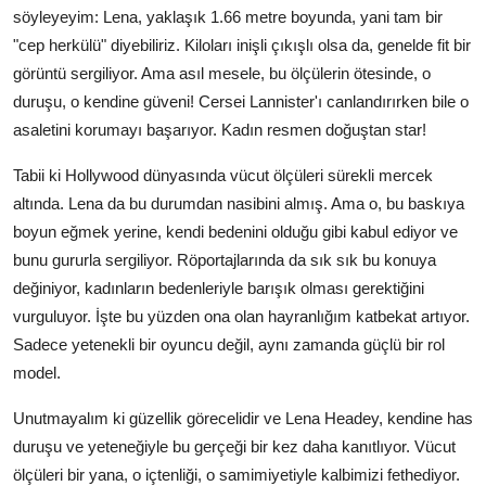
söyleyeyim: Lena, yaklaşık 1.66 metre boyunda, yani tam bir
"cep herkülü" diyebiliriz. Kiloları inişli çıkışlı olsa da, genelde fit bir
görüntü sergiliyor. Ama asıl mesele, bu ölçülerin ötesinde, o
duruşu, o kendine güveni! Cersei Lannister'ı canlandırırken bile o
asaletini korumayı başarıyor. Kadın resmen doğuştan star!
Tabii ki Hollywood dünyasında vücut ölçüleri sürekli mercek
altında. Lena da bu durumdan nasibini almış. Ama o, bu baskıya
boyun eğmek yerine, kendi bedenini olduğu gibi kabul ediyor ve
bunu gururla sergiliyor. Röportajlarında da sık sık bu konuya
değiniyor, kadınların bedenleriyle barışık olması gerektiğini
vurguluyor. İşte bu yüzden ona olan hayranlığım katbekat artıyor.
Sadece yetenekli bir oyuncu değil, aynı zamanda güçlü bir rol
model.
Unutmayalım ki güzellik görecelidir ve Lena Headey, kendine has
duruşu ve yeteneğiyle bu gerçeği bir kez daha kanıtlıyor. Vücut
ölçüleri bir yana, o içtenliği, o samimiyetiyle kalbimizi fethediyor.