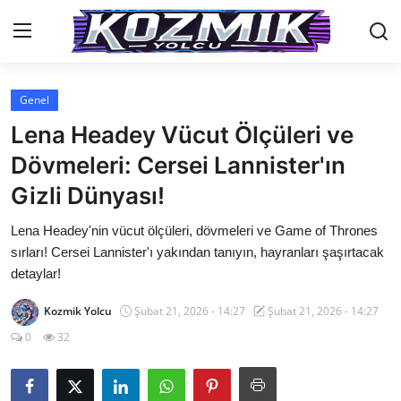
Genel
Anasayfa
Lena Headey Vücut Ölçüleri ve
Genel
Dövmeleri: Cersei Lannister'ın
Gizli Dünyası!
İletişim
Lena Headey'nin vücut ölçüleri, dövmeleri ve Game of Thrones
Anime Önerileri
sırları! Cersei Lannister'ı yakından tanıyın, hayranları şaşırtacak
Kore Dünyası
detaylar!
Anime Karakterleri
Kozmik Yolcu
Şubat 21, 2026 - 14:27
Şubat 21, 2026 - 14:27
0
32
Anime
Dizi & Film