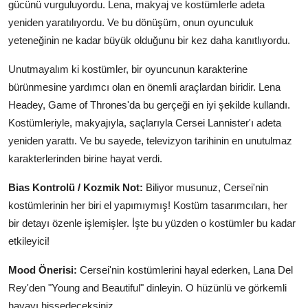
gücünü vurguluyordu. Lena, makyaj ve kostümlerle adeta
yeniden yaratılıyordu. Ve bu dönüşüm, onun oyunculuk
yeteneğinin ne kadar büyük olduğunu bir kez daha kanıtlıyordu.
Unutmayalım ki kostümler, bir oyuncunun karakterine
bürünmesine yardımcı olan en önemli araçlardan biridir. Lena
Headey, Game of Thrones'da bu gerçeği en iyi şekilde kullandı.
Kostümleriyle, makyajıyla, saçlarıyla Cersei Lannister'ı adeta
yeniden yarattı. Ve bu sayede, televizyon tarihinin en unutulmaz
karakterlerinden birine hayat verdi.
Bias Kontrolü / Kozmik Not:
Biliyor musunuz, Cersei'nin
kostümlerinin her biri el yapımıymış! Kostüm tasarımcıları, her
bir detayı özenle işlemişler. İşte bu yüzden o kostümler bu kadar
etkileyici!
Mood Önerisi:
Cersei'nin kostümlerini hayal ederken, Lana Del
Rey'den "Young and Beautiful" dinleyin. O hüzünlü ve görkemli
havayı hissedeceksiniz.