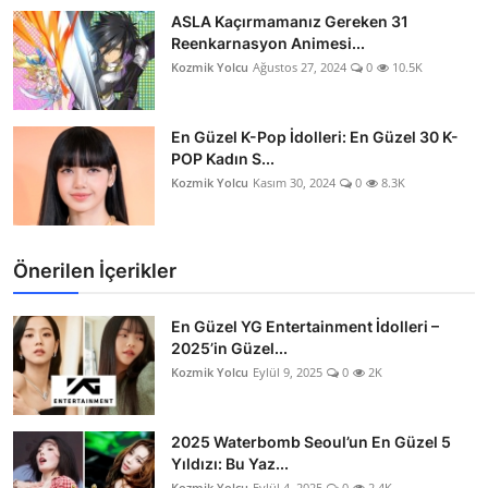
ASLA Kaçırmamanız Gereken 31
Reenkarnasyon Animesi...
Kozmik Yolcu
Ağustos 27, 2024
0
10.5K
En Güzel K-Pop İdolleri: En Güzel 30 K-
POP Kadın S...
Kozmik Yolcu
Kasım 30, 2024
0
8.3K
Önerilen İçerikler
En Güzel YG Entertainment İdolleri –
2025’in Güzel...
Kozmik Yolcu
Eylül 9, 2025
0
2K
2025 Waterbomb Seoul’un En Güzel 5
Yıldızı: Bu Yaz...
Kozmik Yolcu
Eylül 4, 2025
0
2.4K