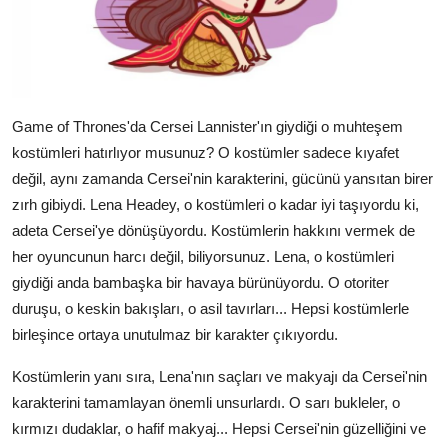
Game of Thrones'da Cersei Lannister'ın giydiği o muhteşem
kostümleri hatırlıyor musunuz? O kostümler sadece kıyafet
değil, aynı zamanda Cersei'nin karakterini, gücünü yansıtan birer
zırh gibiydi. Lena Headey, o kostümleri o kadar iyi taşıyordu ki,
adeta Cersei'ye dönüşüyordu. Kostümlerin hakkını vermek de
her oyuncunun harcı değil, biliyorsunuz. Lena, o kostümleri
giydiği anda bambaşka bir havaya bürünüyordu. O otoriter
duruşu, o keskin bakışları, o asil tavırları... Hepsi kostümlerle
birleşince ortaya unutulmaz bir karakter çıkıyordu.
Kostümlerin yanı sıra, Lena'nın saçları ve makyajı da Cersei'nin
karakterini tamamlayan önemli unsurlardı. O sarı bukleler, o
kırmızı dudaklar, o hafif makyaj... Hepsi Cersei'nin güzelliğini ve