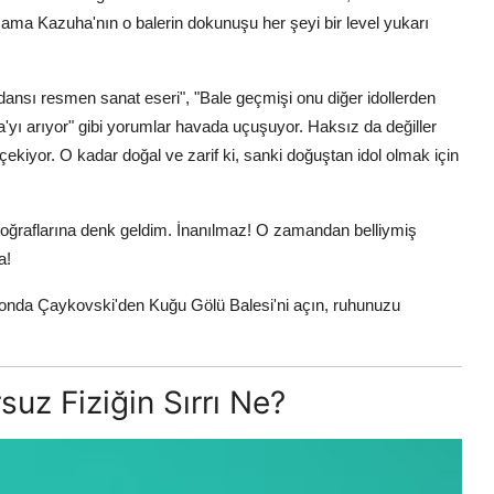
i ama Kazuha'nın o balerin dokunuşu her şeyi bir level yukarı
ansı resmen sanat eseri", "Bale geçmişi onu diğer idollerden
'yı arıyor" gibi yorumlar havada uçuşuyor. Haksız da değiller
ekiyor. O kadar doğal ve zarif ki, sanki doğuştan idol olmak için
toğraflarına denk geldim. İnanılmaz! O zamandan belliymiş
a!
fonda Çaykovski'den Kuğu Gölü Balesi'ni açın, ruhunuzu
suz Fiziğin Sırrı Ne?