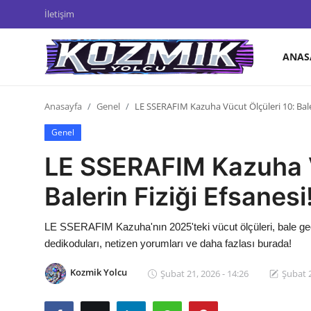
İletişim
ANAS
Anasayfa
Anasayfa
Genel
LE SSERAFIM Kazuha Vücut Ölçüleri 10: Baler
İletişim
Genel
Genel
LE SSERAFIM Kazuha V
Anime Önerileri
Balerin Fiziği Efsanesi
Kore Dünyası
LE SSERAFIM Kazuha'nın 2025'teki vücut ölçüleri, bale geç
Anime Karakterleri
dedikoduları, netizen yorumları ve daha fazlası burada!
Anime
Kozmik Yolcu
Şubat 21, 2026 - 14:26
Şubat 2
Dizi & Film