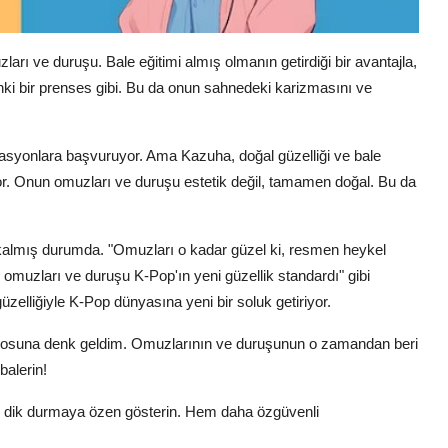
rı ve duruşu. Bale eğitimi almış olmanın getirdiği bir avantajla,
anki bir prenses gibi. Bu da onun sahnedeki karizmasını ve
rasyonlara başvuruyor. Ama Kazuha, doğal güzelliği ve bale
yor. Onun omuzları ve duruşu estetik değil, tamamen doğal. Bu da
kalmış durumda. "Omuzları o kadar güzel ki, resmen heykel
n omuzları ve duruşu K-Pop'ın yeni güzellik standardı" gibi
üzelliğiyle K-Pop dünyasına yeni bir soluk getiriyor.
deosuna denk geldim. Omuzlarının ve duruşunun o zamandan beri
alerin!
e dik durmaya özen gösterin. Hem daha özgüvenli