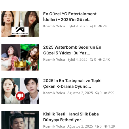
En Güzel YG Entertainment
İdolleri – 2025’in Güzel...
Kozmik Yolcu
Eylül 9, 2025
0
2K
2025 Waterbomb Seoul’un En
Güzel 5 Yıldızı: Bu Yaz...
Kozmik Yolcu
Eylül 4, 2025
0
2.4K
2025’in En Tartışmalı ve Tepki
Çeken K-Drama Oyunc...
Kozmik Yolcu
Ağustos 2, 2025
0
899
Kişilik Testi: Hangi Silik Baba
Dünyayı Fethediyor...
Kozmik Yolcu
Ağustos 2, 2025
0
1.2K