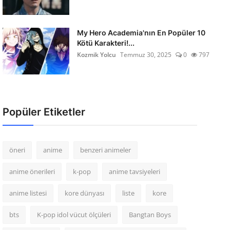
My Hero Academia'nın En Popüler 10
Kötü Karakteri!...
Kozmik Yolcu
Temmuz 30, 2025
0
797
Popüler Etiketler
öneri
anime
benzeri animeler
anime önerileri
k-pop
anime tavsiyeleri
anime listesi
kore dünyası
liste
kore
bts
K-pop idol vücut ölçüleri
Bangtan Boys