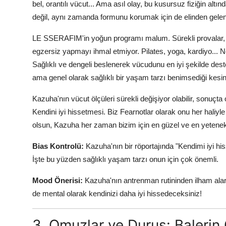
bel, orantılı vücut... Ama asıl olay, bu kusursuz fiziğin alt
değil, aynı zamanda formunu korumak için de elinden gelen
LE SSERAFIM'in yoğun programı malum. Sürekli provalar, k
egzersiz yapmayı ihmal etmiyor. Pilates, yoga, kardiyo... 
Sağlıklı ve dengeli beslenerek vücudunu en iyi şekilde dest
ama genel olarak sağlıklı bir yaşam tarzı benimsediği kesin
Kazuha'nın vücut ölçüleri sürekli değişiyor olabilir, sonuçta 
Kendini iyi hissetmesi. Biz Fearnotlar olarak onu her haliyle 
olsun, Kazuha her zaman bizim için en güzel ve en yetene
Bias Kontrolü:
Kazuha'nın bir röportajında "Kendimi iyi hi
İşte bu yüzden sağlıklı yaşam tarzı onun için çok önemli.
Mood Önerisi:
Kazuha'nın antrenman rutininden ilham ala
de mental olarak kendinizi daha iyi hissedeceksiniz!
3. Omuzlar ve Duruş: Balerin