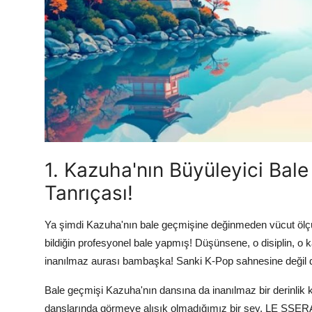
1. Kazuha'nın Büyüleyici Bale
Tanrıçası!
Ya şimdi Kazuha'nın bale geçmişine değinmeden vücut ölçü
bildiğin profesyonel bale yapmış! Düşünsene, o disiplin, o ka
inanılmaz aurası bambaşka! Sanki K-Pop sahnesine değil de
Bale geçmişi Kazuha'nın dansına da inanılmaz bir derinlik k
danslarında görmeye alışık olmadığımız bir şey. LE SSERAF