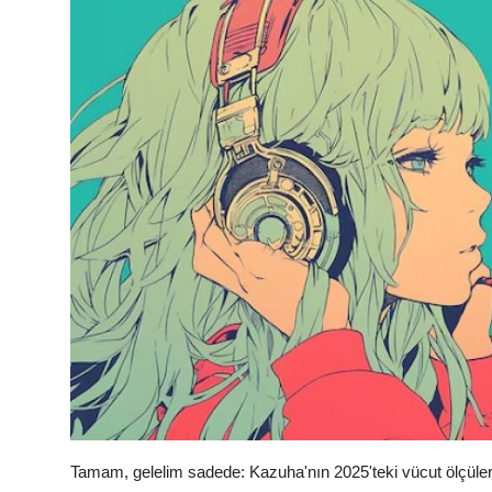
Tamam, gelelim sadede: Kazuha'nın 2025'teki vücut ölçüler