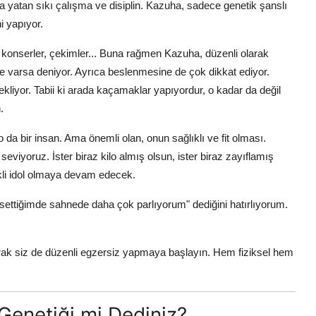
ında yatan sıkı çalışma ve disiplin. Kazuha, sadece genetik şanslı
i yapıyor.
onserler, çekimler... Buna rağmen Kazuha, düzenli olarak
Ne varsa deniyor. Ayrıca beslenmesine de çok dikkat ediyor.
ekliyor. Tabii ki arada kaçamaklar yapıyordur, o kadar da değil
.
o da bir insan. Ama önemli olan, onun sağlıklı ve fit olması.
seviyoruz. İster biraz kilo almış olsun, ister biraz zayıflamış
kli idol olmaya devam edecek.
ssettiğimde sahnede daha çok parlıyorum" dediğini hatırlıyorum.
rak siz de düzenli egzersiz yapmaya başlayın. Hem fiziksel hem
 Genetiği mi Dediniz?