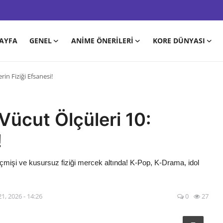
AYFA
GENEL
ANIME ÖNERILERI
KORE DÜNYASI
in Fiziği Efsanesi!
ücut Ölçüleri 10:
!
mişi ve kusursuz fiziği mercek altında! K-Pop, K-Drama, idol
1, 2026 - 14:26
0
27