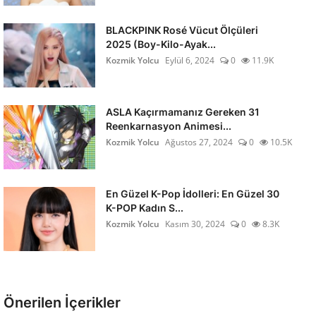
BLACKPINK Rosé Vücut Ölçüleri
2025 (Boy-Kilo-Ayak...
Kozmik Yolcu
Eylül 6, 2024
0
11.9K
ASLA Kaçırmamanız Gereken 31
Reenkarnasyon Animesi...
Kozmik Yolcu
Ağustos 27, 2024
0
10.5K
En Güzel K-Pop İdolleri: En Güzel 30
K-POP Kadın S...
Kozmik Yolcu
Kasım 30, 2024
0
8.3K
Önerilen İçerikler