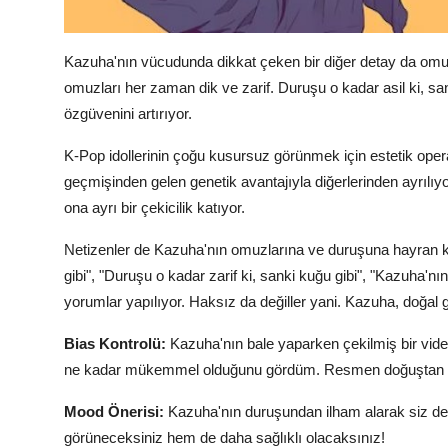
Kazuha'nın vücudunda dikkat çeken bir diğer detay da omuzla
omuzları her zaman dik ve zarif. Duruşu o kadar asil ki, s
özgüvenini artırıyor.
K-Pop idollerinin çoğu kusursuz görünmek için estetik ope
geçmişinden gelen genetik avantajıyla diğerlerinden ayrılı
ona ayrı bir çekicilik katıyor.
Netizenler de Kazuha'nın omuzlarına ve duruşuna hayran 
gibi", "Duruşu o kadar zarif ki, sanki kuğu gibi", "Kazuha'nı
yorumlar yapılıyor. Haksız da değiller yani. Kazuha, doğal g
Bias Kontrolü:
Kazuha'nın bale yaparken çekilmiş bir vi
ne kadar mükemmel olduğunu gördüm. Resmen doğuştan b
Mood Önerisi:
Kazuha'nın duruşundan ilham alarak siz d
görüneceksiniz hem de daha sağlıklı olacaksınız!