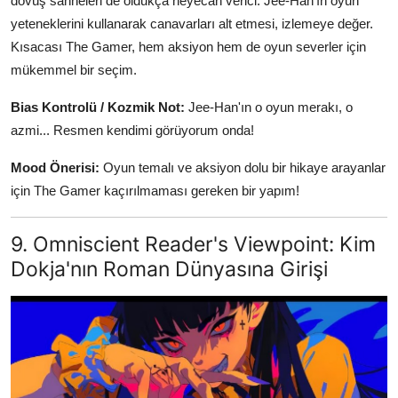
dövüş sahneleri de oldukça heyecan verici. Jee-Han'ın oyun
yeteneklerini kullanarak canavarları alt etmesi, izlemeye değer.
Kısacası The Gamer, hem aksiyon hem de oyun severler için
mükemmel bir seçim.
Bias Kontrolü / Kozmik Not:
Jee-Han'ın o oyun merakı, o
azmi... Resmen kendimi görüyorum onda!
Mood Önerisi:
Oyun temalı ve aksiyon dolu bir hikaye arayanlar
için The Gamer kaçırılmaması gereken bir yapım!
9. Omniscient Reader's Viewpoint: Kim
Dokja'nın Roman Dünyasına Girişi