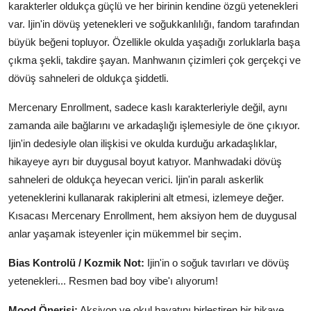
karakterler oldukça güçlü ve her birinin kendine özgü yetenekleri
var. Ijin'in dövüş yetenekleri ve soğukkanlılığı, fandom tarafından
büyük beğeni topluyor. Özellikle okulda yaşadığı zorluklarla başa
çıkma şekli, takdire şayan. Manhwanın çizimleri çok gerçekçi ve
dövüş sahneleri de oldukça şiddetli.
Mercenary Enrollment, sadece kaslı karakterleriyle değil, aynı
zamanda aile bağlarını ve arkadaşlığı işlemesiyle de öne çıkıyor.
Ijin'in dedesiyle olan ilişkisi ve okulda kurduğu arkadaşlıklar,
hikayeye ayrı bir duygusal boyut katıyor. Manhwadaki dövüş
sahneleri de oldukça heyecan verici. Ijin'in paralı askerlik
yeteneklerini kullanarak rakiplerini alt etmesi, izlemeye değer.
Kısacası Mercenary Enrollment, hem aksiyon hem de duygusal
anlar yaşamak isteyenler için mükemmel bir seçim.
Bias Kontrolü / Kozmik Not:
Ijin'in o soğuk tavırları ve dövüş
yetenekleri... Resmen bad boy vibe'ı alıyorum!
Mood Önerisi:
Aksiyon ve okul hayatını birleştiren bir hikaye