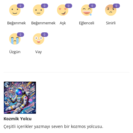
0
0
0
0
0
Beğenmek
Beğenmemek
Aşk
Eğlenceli
Sinirli
0
0
Üzgün
Vay
Kozmik Yolcu
Çeşitli içerikler yazmayı seven bir kozmos yolcusu.