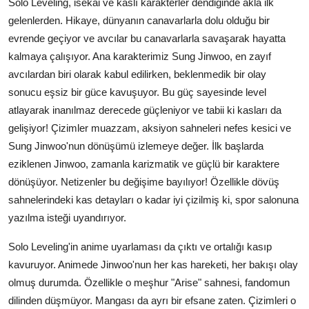
Solo Leveling, isekai ve kaslı karakterler dendiğinde akla ilk
gelenlerden. Hikaye, dünyanın canavarlarla dolu olduğu bir
evrende geçiyor ve avcılar bu canavarlarla savaşarak hayatta
kalmaya çalışıyor. Ana karakterimiz Sung Jinwoo, en zayıf
avcılardan biri olarak kabul edilirken, beklenmedik bir olay
sonucu eşsiz bir güce kavuşuyor. Bu güç sayesinde level
atlayarak inanılmaz derecede güçleniyor ve tabii ki kasları da
gelişiyor! Çizimler muazzam, aksiyon sahneleri nefes kesici ve
Sung Jinwoo'nun dönüşümü izlemeye değer. İlk başlarda
eziklenen Jinwoo, zamanla karizmatik ve güçlü bir karaktere
dönüşüyor. Netizenler bu değişime bayılıyor! Özellikle dövüş
sahnelerindeki kas detayları o kadar iyi çizilmiş ki, spor salonuna
yazılma isteği uyandırıyor.
Solo Leveling'in anime uyarlaması da çıktı ve ortalığı kasıp
kavuruyor. Animede Jinwoo'nun her kas hareketi, her bakışı olay
olmuş durumda. Özellikle o meşhur "Arise" sahnesi, fandomun
dilinden düşmüyor. Mangası da ayrı bir efsane zaten. Çizimleri o