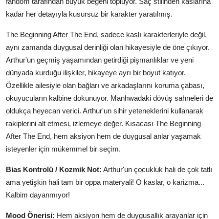
fandom tarafından büyük beğeni topluyor. Saç stilinden kaslarına
kadar her detayıyla kusursuz bir karakter yaratılmış.
The Beginning After The End, sadece kaslı karakterleriyle değil,
aynı zamanda duygusal derinliği olan hikayesiyle de öne çıkıyor.
Arthur'un geçmiş yaşamından getirdiği pişmanlıklar ve yeni
dünyada kurduğu ilişkiler, hikayeye ayrı bir boyut katıyor.
Özellikle ailesiyle olan bağları ve arkadaşlarını koruma çabası,
okuyucuların kalbine dokunuyor. Manhwadaki dövüş sahneleri de
oldukça heyecan verici. Arthur'un sihir yeteneklerini kullanarak
rakiplerini alt etmesi, izlemeye değer. Kısacası The Beginning
After The End, hem aksiyon hem de duygusal anlar yaşamak
isteyenler için mükemmel bir seçim.
Bias Kontrolü / Kozmik Not:
Arthur'un çocukluk hali de çok tatlı
ama yetişkin hali tam bir oppa materyali! O kaslar, o karizma...
Kalbim dayanmıyor!
Mood Önerisi:
Hem aksiyon hem de duygusallık arayanlar için