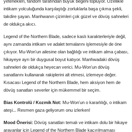
yetenekleri, fandom tarafından büyük beğeni topluyor. Özellikle
intikam yolculuğunda karşılaştığı zorluklarla başa çıkma şekli,
takdire şayan. Manhwanın çizimleri çok güzel ve dövüş sahneleri
de oldukça akıcı.
Legend of the Northern Blade, sadece kaslı karakterleriyle değil,
aynı zamanda intikam ve adalet temalarını işlemesiyle de öne
çıkıyor. Mu-Won'un ailesine olan bağlılığı ve intikam alma çabası,
hikayeye ayrı bir duygusal boyut katıyor. Manhwadaki dövüş
sahneleri de oldukça heyecan verici. Mu-Won'un dövüş
sanatlarını kullanarak rakiplerini alt etmesi, izlemeye değer.
Kısacası Legend of the Northern Blade, hem aksiyon hem de
dövüş sanatları severler için mükemmel bir seçim.
Bias Kontrolü / Kozmik Not:
Mu-Won'un o kararlılığı, o intikam
ateşi... Resmen gaza geliyorum onu izlerken!
Mood Önerisi:
Dövüş sanatları temalı ve intikam dolu bir hikaye
arayanlar için Legend of the Northern Blade kaçırılmaması