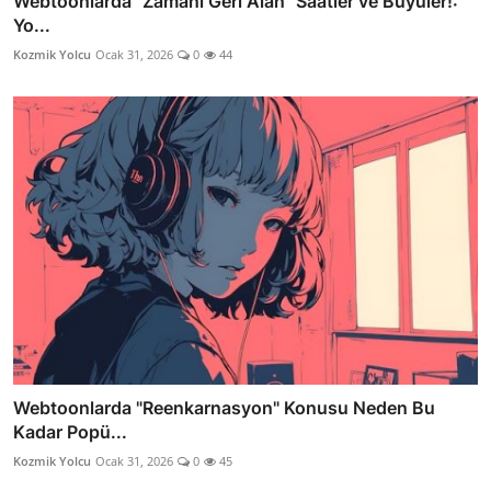
Webtoonlarda "Zamanı Geri Alan" Saatler ve Büyüler!:
Yo...
Kozmik Yolcu
Ocak 31, 2026
0
44
Webtoonlarda "Reenkarnasyon" Konusu Neden Bu
Kadar Popü...
Kozmik Yolcu
Ocak 31, 2026
0
45