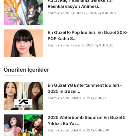
ASLA Kaçırmamanız Gereken 31
Reenkarnasyon Animesi...
Kozmik Yolcu
Ağustos 27, 2024
0
10.5K
En Güzel K-Pop İdolleri: En Güzel 30 K-
POP Kadın S...
Kozmik Yolcu
Kasım 30, 2024
0
8.3K
Önerilen İçerikler
En Güzel YG Entertainment İdolleri –
2025’in Güzel...
Kozmik Yolcu
Eylül 9, 2025
0
2K
2025 Waterbomb Seoul’un En Güzel 5
Yıldızı: Bu Yaz...
Kozmik Yolcu
Eylül 4, 2025
0
2.4K