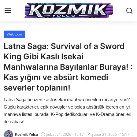
Webtoon
Anasayfa
Latna Saga: Survival of a Sword
İletişim
King Gibi Kaslı Isekai
Manhwalarına Bayılanlar Buraya! :
Genel
Kas yığını ve absürt komedi
Anime Önerileri
severler toplanın!
Kore Dünyası
Latna Saga benzeri kaslı isekai manhwa önerileri mi arıyorsun?
Anime Karakterleri
Güçlü karakterler, epik dövüşler ve bolca absürtlük içeren en iyi
manhwa listesi burada! K-Pop dedikoduları ve K-Drama önerileri
Anime
de cabası!
Dizi & Film
Kozmik Yolcu
Şubat 21, 2026 - 15:17
Şubat 21, 2026 - 15:17