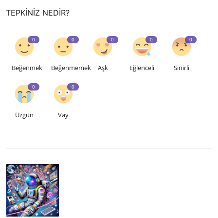
TEPKINIZ NEDIR?
0
0
0
0
0
Beğenmek
Beğenmemek
Aşk
Eğlenceli
Sinirli
0
0
Üzgün
Vay