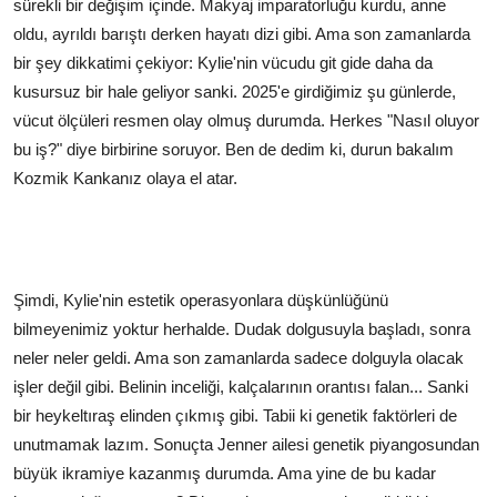
sürekli bir değişim içinde. Makyaj imparatorluğu kurdu, anne
oldu, ayrıldı barıştı derken hayatı dizi gibi. Ama son zamanlarda
bir şey dikkatimi çekiyor: Kylie'nin vücudu git gide daha da
kusursuz bir hale geliyor sanki. 2025'e girdiğimiz şu günlerde,
vücut ölçüleri resmen olay olmuş durumda. Herkes "Nasıl oluyor
bu iş?" diye birbirine soruyor. Ben de dedim ki, durun bakalım
Kozmik Kankanız olaya el atar.
Şimdi, Kylie'nin estetik operasyonlara düşkünlüğünü
bilmeyenimiz yoktur herhalde. Dudak dolgusuyla başladı, sonra
neler neler geldi. Ama son zamanlarda sadece dolguyla olacak
işler değil gibi. Belinin inceliği, kalçalarının orantısı falan... Sanki
bir heykeltıraş elinden çıkmış gibi. Tabii ki genetik faktörleri de
unutmamak lazım. Sonuçta Jenner ailesi genetik piyangosundan
büyük ikramiye kazanmış durumda. Ama yine de bu kadar