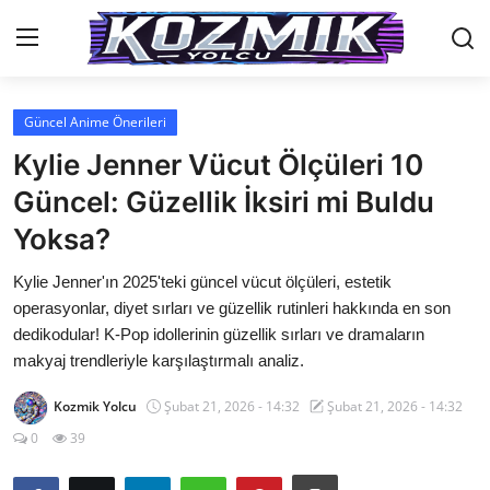
Güncel Anime Önerileri
Anasayfa
Kylie Jenner Vücut Ölçüleri 10
Genel
Güncel: Güzellik İksiri mi Buldu
Yoksa?
İletişim
Kylie Jenner'ın 2025'teki güncel vücut ölçüleri, estetik
Anime Önerileri
operasyonlar, diyet sırları ve güzellik rutinleri hakkında en son
Kore Dünyası
dedikodular! K-Pop idollerinin güzellik sırları ve dramaların
makyaj trendleriyle karşılaştırmalı analiz.
Anime Karakterleri
Kozmik Yolcu
Şubat 21, 2026 - 14:32
Şubat 21, 2026 - 14:32
Anime
0
39
Dizi & Film