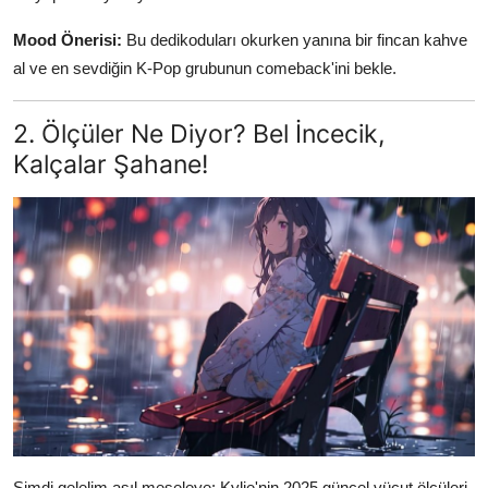
Mood Önerisi:
Bu dedikoduları okurken yanına bir fincan kahve
al ve en sevdiğin K-Pop grubunun comeback'ini bekle.
2. Ölçüler Ne Diyor? Bel İncecik,
Kalçalar Şahane!
Şimdi gelelim asıl meseleye: Kylie'nin 2025 güncel vücut ölçüleri.