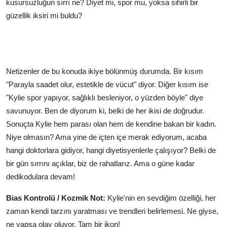
kusursuzluğun sırrı ne? Diyet mi, spor mu, yoksa sihirli bir
güzellik iksiri mi buldu?
Netizenler de bu konuda ikiye bölünmüş durumda. Bir kısım
"Parayla saadet olur, estetikle de vücut" diyor. Diğer kısım ise
"Kylie spor yapıyor, sağlıklı besleniyor, o yüzden böyle" diye
savunuyor. Ben de diyorum ki, belki de her ikisi de doğrudur.
Sonuçta Kylie hem parası olan hem de kendine bakan bir kadın.
Niye olmasın? Ama yine de içten içe merak ediyorum, acaba
hangi doktorlara gidiyor, hangi diyetisyenlerle çalışıyor? Belki de
bir gün sırrını açıklar, biz de rahatlarız. Ama o güne kadar
dedikodulara devam!
Bias Kontrolü / Kozmik Not:
Kylie'nin en sevdiğim özelliği, her
zaman kendi tarzını yaratması ve trendleri belirlemesi. Ne giyse,
ne yapsa olay oluyor. Tam bir ikon!