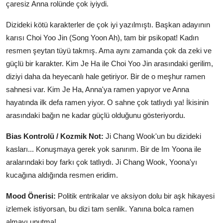
çaresiz Anna rolünde çok iyiydi.
Dizideki kötü karakterler de çok iyi yazılmıştı. Başkan adayının
karısı Choi Yoo Jin (Song Yoon Ah), tam bir psikopat! Kadın
resmen şeytan tüyü takmış. Ama aynı zamanda çok da zeki ve
güçlü bir karakter. Kim Je Ha ile Choi Yoo Jin arasındaki gerilim,
diziyi daha da heyecanlı hale getiriyor. Bir de o meşhur ramen
sahnesi var. Kim Je Ha, Anna'ya ramen yapıyor ve Anna
hayatında ilk defa ramen yiyor. O sahne çok tatlıydı ya! İkisinin
arasındaki bağın ne kadar güçlü olduğunu gösteriyordu.
Bias Kontrolü / Kozmik Not:
Ji Chang Wook'un bu dizideki
kasları... Konuşmaya gerek yok sanırım. Bir de Im Yoona ile
aralarındaki boy farkı çok tatlıydı. Ji Chang Wook, Yoona'yı
kucağına aldığında resmen eridim.
Mood Önerisi:
Politik entrikalar ve aksiyon dolu bir aşk hikayesi
izlemek istiyorsan, bu dizi tam senlik. Yanına bolca ramen
almayı unutma!