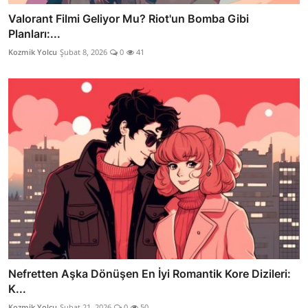
Valorant Filmi Geliyor Mu? Riot'un Bomba Gibi
Planları:...
Kozmik Yolcu
Şubat 8, 2026
0
41
Nefretten Aşka Dönüşen En İyi Romantik Kore Dizileri:
K...
Kozmik Yolcu
Şubat 21, 2026
0
50