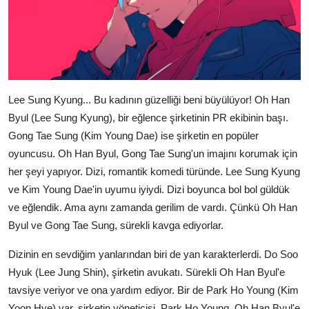
Lee Sung Kyung... Bu kadının güzelliği beni büyülüyor! Oh Han
Byul (Lee Sung Kyung), bir eğlence şirketinin PR ekibinin başı.
Gong Tae Sung (Kim Young Dae) ise şirketin en popüler
oyuncusu. Oh Han Byul, Gong Tae Sung'un imajını korumak için
her şeyi yapıyor. Dizi, romantik komedi türünde. Lee Sung Kyung
ve Kim Young Dae'in uyumu iyiydi. Dizi boyunca bol bol güldük
ve eğlendik. Ama aynı zamanda gerilim de vardı. Çünkü Oh Han
Byul ve Gong Tae Sung, sürekli kavga ediyorlar.
Dizinin en sevdiğim yanlarından biri de yan karakterlerdi. Do Soo
Hyuk (Lee Jung Shin), şirketin avukatı. Sürekli Oh Han Byul'e
tavsiye veriyor ve ona yardım ediyor. Bir de Park Ho Young (Kim
Yoon Hye) var, şirketin yöneticisi. Park Ho Young, Oh Han Byul'e