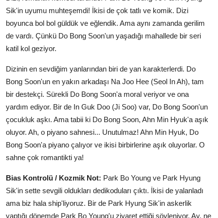
Sik'in uyumu muhteşemdi! İkisi de çok tatlı ve komik. Dizi
boyunca bol bol güldük ve eğlendik. Ama aynı zamanda gerilim
de vardı. Çünkü Do Bong Soon'un yaşadığı mahallede bir seri
katil kol geziyor.
Dizinin en sevdiğim yanlarından biri de yan karakterlerdi. Do
Bong Soon'un en yakın arkadaşı Na Joo Hee (Seol In Ah), tam
bir destekçi. Sürekli Do Bong Soon'a moral veriyor ve ona
yardım ediyor. Bir de In Guk Doo (Ji Soo) var, Do Bong Soon'un
çocukluk aşkı. Ama tabii ki Do Bong Soon, Ahn Min Hyuk'a aşık
oluyor. Ah, o piyano sahnesi... Unutulmaz! Ahn Min Hyuk, Do
Bong Soon'a piyano çalıyor ve ikisi birbirlerine aşık oluyorlar. O
sahne çok romantikti ya!
Bias Kontrolü / Kozmik Not:
Park Bo Young ve Park Hyung
Sik'in sette sevgili oldukları dedikoduları çıktı. İkisi de yalanladı
ama biz hala ship'liyoruz. Bir de Park Hyung Sik'in askerlik
yaptığı dönemde Park Bo Young'u ziyaret ettiği söyleniyor. Ay, ne