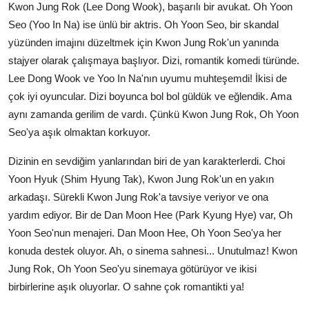
Kwon Jung Rok (Lee Dong Wook), başarılı bir avukat. Oh Yoon
Seo (Yoo In Na) ise ünlü bir aktris. Oh Yoon Seo, bir skandal
yüzünden imajını düzeltmek için Kwon Jung Rok'un yanında
stajyer olarak çalışmaya başlıyor. Dizi, romantik komedi türünde.
Lee Dong Wook ve Yoo In Na'nın uyumu muhteşemdi! İkisi de
çok iyi oyuncular. Dizi boyunca bol bol güldük ve eğlendik. Ama
aynı zamanda gerilim de vardı. Çünkü Kwon Jung Rok, Oh Yoon
Seo'ya aşık olmaktan korkuyor.
Dizinin en sevdiğim yanlarından biri de yan karakterlerdi. Choi
Yoon Hyuk (Shim Hyung Tak), Kwon Jung Rok'un en yakın
arkadaşı. Sürekli Kwon Jung Rok'a tavsiye veriyor ve ona
yardım ediyor. Bir de Dan Moon Hee (Park Kyung Hye) var, Oh
Yoon Seo'nun menajeri. Dan Moon Hee, Oh Yoon Seo'ya her
konuda destek oluyor. Ah, o sinema sahnesi... Unutulmaz! Kwon
Jung Rok, Oh Yoon Seo'yu sinemaya götürüyor ve ikisi
birbirlerine aşık oluyorlar. O sahne çok romantikti ya!