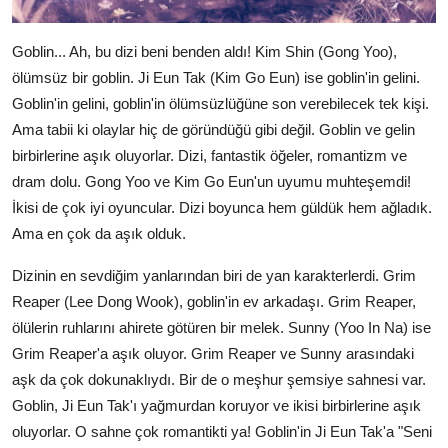
Goblin... Ah, bu dizi beni benden aldı! Kim Shin (Gong Yoo),
ölümsüz bir goblin. Ji Eun Tak (Kim Go Eun) ise goblin'in gelini.
Goblin'in gelini, goblin'in ölümsüzlüğüne son verebilecek tek kişi.
Ama tabii ki olaylar hiç de göründüğü gibi değil. Goblin ve gelin
birbirlerine aşık oluyorlar. Dizi, fantastik öğeler, romantizm ve
dram dolu. Gong Yoo ve Kim Go Eun'un uyumu muhteşemdi!
İkisi de çok iyi oyuncular. Dizi boyunca hem güldük hem ağladık.
Ama en çok da aşık olduk.
Dizinin en sevdiğim yanlarından biri de yan karakterlerdi. Grim
Reaper (Lee Dong Wook), goblin'in ev arkadaşı. Grim Reaper,
ölülerin ruhlarını ahirete götüren bir melek. Sunny (Yoo In Na) ise
Grim Reaper'a aşık oluyor. Grim Reaper ve Sunny arasındaki
aşk da çok dokunaklıydı. Bir de o meşhur şemsiye sahnesi var.
Goblin, Ji Eun Tak'ı yağmurdan koruyor ve ikisi birbirlerine aşık
oluyorlar. O sahne çok romantikti ya! Goblin'in Ji Eun Tak'a "Seni