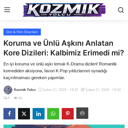
Dizi & Film Önerileri
Anasayfa
Koruma ve Ünlü Aşkını Anlatan
İletişim
Kore Dizileri: Kalbimiz Erimedi mi?
Genel
En iyi koruma ve ünlü aşkı temalı K-Drama dizileri! Romantik
komediden aksiyona, favori K-Pop yıldızlarının oynadığı
Anime Önerileri
kaçırılmaması gereken yapımlar.
Kore Dünyası
Kozmik Yolcu
Şubat 21, 2026 - 14:32
Şubat 21, 2026 - 14:32
0
46
Anime Karakterleri
Anime
Dizi & Film