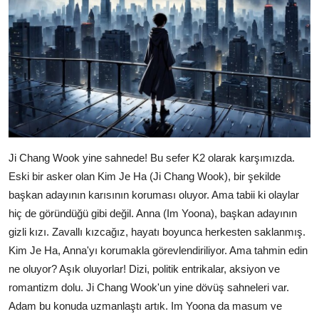
Ji Chang Wook yine sahnede! Bu sefer K2 olarak karşımızda.
Eski bir asker olan Kim Je Ha (Ji Chang Wook), bir şekilde
başkan adayının karısının koruması oluyor. Ama tabii ki olaylar
hiç de göründüğü gibi değil. Anna (Im Yoona), başkan adayının
gizli kızı. Zavallı kızcağız, hayatı boyunca herkesten saklanmış.
Kim Je Ha, Anna'yı korumakla görevlendiriliyor. Ama tahmin edin
ne oluyor? Aşık oluyorlar! Dizi, politik entrikalar, aksiyon ve
romantizm dolu. Ji Chang Wook'un yine dövüş sahneleri var.
Adam bu konuda uzmanlaştı artık. Im Yoona da masum ve