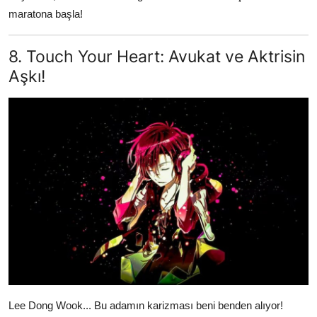
maratona başla!
8. Touch Your Heart: Avukat ve Aktrisin
Aşkı!
Lee Dong Wook... Bu adamın karizması beni benden alıyor!