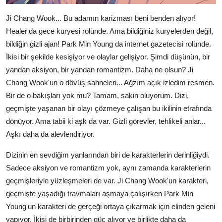
Ji Chang Wook... Bu adamın karizması beni benden alıyor!
Healer'da gece kuryesi rolünde. Ama bildiğiniz kuryelerden değil,
bildiğin gizli ajan! Park Min Young da internet gazetecisi rolünde.
İkisi bir şekilde kesişiyor ve olaylar gelişiyor. Şimdi düşünün, bir
yandan aksiyon, bir yandan romantizm. Daha ne olsun? Ji
Chang Wook'un o dövüş sahneleri... Ağzım açık izledim resmen.
Bir de o bakışları yok mu? Tamam, sakin oluyorum. Dizi,
geçmişte yaşanan bir olayı çözmeye çalışan bu ikilinin etrafında
dönüyor. Ama tabii ki aşk da var. Gizli görevler, tehlikeli anlar...
Aşkı daha da alevlendiriyor.
Dizinin en sevdiğim yanlarından biri de karakterlerin derinliğiydi.
Sadece aksiyon ve romantizm yok, aynı zamanda karakterlerin
geçmişleriyle yüzleşmeleri de var. Ji Chang Wook'un karakteri,
geçmişte yaşadığı travmaları aşmaya çalışırken Park Min
Young'un karakteri de gerçeği ortaya çıkarmak için elinden geleni
yapıyor. İkisi de birbirinden güç alıyor ve birlikte daha da