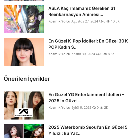
ASLA Kaçırmamanız Gereken 31
Reenkarnasyon Animesi...
Kozmik Yolcu
Ağustos 27, 2024
0
10.5K
En Güzel K-Pop İdolleri: En Güzel 30 K-
POP Kadın S...
Kozmik Yolcu
Kasım 30, 2024
0
8.3K
Önerilen İçerikler
En Güzel YG Entertainment İdolleri –
2025’in Güzel...
Kozmik Yolcu
Eylül 9, 2025
0
2K
2025 Waterbomb Seoul’un En Güzel 5
Yıldızı: Bu Yaz...