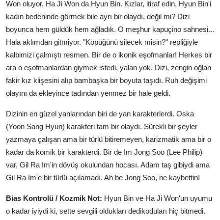
Won oluyor, Ha Ji Won da Hyun Bin. Kızlar, itiraf edin, Hyun Bin'i
kadın bedeninde görmek bile ayrı bir olaydı, değil mi? Dizi
boyunca hem güldük hem ağladık. O meşhur kapuçino sahnesi...
Hala aklımdan gitmiyor. "Köpüğünü silecek misin?" repliğiyle
kalbimizi çalmıştı resmen. Bir de o ikonik eşofmanlar! Herkes bir
ara o eşofmanlardan giymek istedi, yalan yok. Dizi, zengin oğlan
fakir kız klişesini alıp bambaşka bir boyuta taşıdı. Ruh değişimi
olayını da ekleyince tadından yenmez bir hale geldi.
Dizinin en güzel yanlarından biri de yan karakterlerdi. Oska
(Yoon Sang Hyun) karakteri tam bir olaydı. Sürekli bir şeyler
yazmaya çalışan ama bir türlü bitiremeyen, karizmatik ama bir o
kadar da komik bir karakterdi. Bir de Im Jong Soo (Lee Philip)
var, Gil Ra Im'in dövüş okulundan hocası. Adam taş gibiydi ama
Gil Ra Im'e bir türlü açılamadı. Ah be Jong Soo, ne kaybettin!
Bias Kontrolü / Kozmik Not:
Hyun Bin ve Ha Ji Won'un uyumu
o kadar iyiydi ki, sette sevgili oldukları dedikoduları hiç bitmedi.