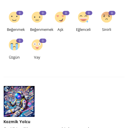
0
0
0
0
0
Beğenmek
Beğenmemek
Aşk
Eğlenceli
Sinirli
0
0
Üzgün
Vay
Kozmik Yolcu