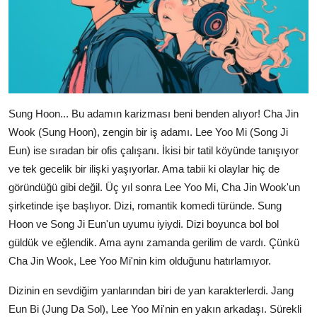
Sung Hoon... Bu adamın karizması beni benden alıyor! Cha Jin
Wook (Sung Hoon), zengin bir iş adamı. Lee Yoo Mi (Song Ji
Eun) ise sıradan bir ofis çalışanı. İkisi bir tatil köyünde tanışıyor
ve tek gecelik bir ilişki yaşıyorlar. Ama tabii ki olaylar hiç de
göründüğü gibi değil. Üç yıl sonra Lee Yoo Mi, Cha Jin Wook'un
şirketinde işe başlıyor. Dizi, romantik komedi türünde. Sung
Hoon ve Song Ji Eun'un uyumu iyiydi. Dizi boyunca bol bol
güldük ve eğlendik. Ama aynı zamanda gerilim de vardı. Çünkü
Cha Jin Wook, Lee Yoo Mi'nin kim olduğunu hatırlamıyor.
Dizinin en sevdiğim yanlarından biri de yan karakterlerdi. Jang
Eun Bi (Jung Da Sol), Lee Yoo Mi'nin en yakın arkadaşı. Sürekli