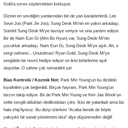
Gold'a sırrını söylemekten korkuyor.
Dizinin en sevdiğim yanlarından biri de yan karakterlerdi. Lee
Seon Joo (Park Jin Joo), Sung Deok Mi'nin en yakın arkadaşı.
Sürekli Sung Deok Mi'ye tavsiye veriyor ve ona yardım ediyor.
Bir de Nam Eun Gi (Ahn Bo Hyun) var, Sung Deok Mi'nin
çocukluk arkadaşı. Nam Eun Gi, Sung Deok Mi'ye aşık. Ah, o
sergi sahnesi... Unutulmaz! Ryan Gold, Sung Deok Mi'ye
sergideki bir resmi hediye ediyor ve ikisi birbirlerine aşık
oluyorlar. O sahne çok romantikti ya!
Bias Kontrolü / Kozmik Not:
Park Min Young'un bu dizideki
kıyafetleri çok beğenildi. Birçok hayranı, Park Min Young'un
tarzını takip ediyor. Bir de Park Min Young ve Kim Jae Wook'un
sette sevgili oldukları dedikoduları çıktı. İkisi de yalanladı ama biz
hala ship'liyoruz. Bu diziyi izlerken "Acaba bende de böyle
yakışıklı bir sanat yönetmeni olsa" diye düşünmedim değil!