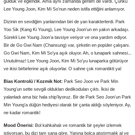
güldük ve eğlendik. Ama aynı zamanda gerilim de vardı. Çünkü
Lee Young Joon, Kim Mi So'nun neden istifa ettiğini anlamıyor.
Dizinin en sevdiğim yanlarından biri de yan karakterlerdi. Park
Yoo Sik (Kang Ki Young), Lee Young Joon'un en yakın arkadaşı.
Sürekli Lee Young Joon'a tavsiye veriyor ve ona yardım ediyor.
Bir de Go Gwi Nam (Chansung) var, şirketin en popüler çalışanı.
Go Gwi Nam, Kim Mi So'ya aşık oluyor. Ah, o lunapark sahnesi...
Unutulmaz! Lee Young Joon, Kim Mi So'yu lunaparka götürüyor
ve ikisi birbirlerine aşık oluyorlar. O sahne çok romantikti ya!
Bias Kontrolü / Kozmik Not:
Park Seo Joon ve Park Min
Young'un sette sevgili oldukları dedikoduları çıktı. İkisi de
yalanladı ama biz hala ship'liyoruz. Bir de Park Seo Joon'un Park
Min Young'a düğün hediyesi olarak bir çanta aldığı söyleniyor. Ay,
ne kadar romantik!
Mood Önerisi:
Bol kahkahalı ve romantik bir şeyler izlemek
istiyorsan, bu dizi tam sana göre. Yanına bolca atıştırmalık al ve