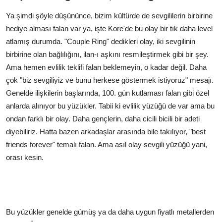
Ya şimdi şöyle düşününce, bizim kültürde de sevgililerin birbirine
hediye alması falan var ya, işte Kore'de bu olay bir tık daha level
atlamış durumda. "Couple Ring" dedikleri olay, iki sevgilinin
birbirine olan bağlılığını, ilan-ı aşkını resmileştirmek gibi bir şey.
Ama hemen evlilik teklifi falan beklemeyin, o kadar değil. Daha
çok "biz sevgiliyiz ve bunu herkese göstermek istiyoruz" mesajı.
Genelde ilişkilerin başlarında, 100. gün kutlaması falan gibi özel
anlarda alınıyor bu yüzükler. Tabii ki evlilik yüzüğü de var ama bu
ondan farklı bir olay. Daha gençlerin, daha cicili bicili bir adeti
diyebiliriz. Hatta bazen arkadaşlar arasında bile takılıyor, "best
friends forever" temalı falan. Ama asıl olay sevgili yüzüğü yani,
orası kesin.
Bu yüzükler genelde gümüş ya da daha uygun fiyatlı metallerden