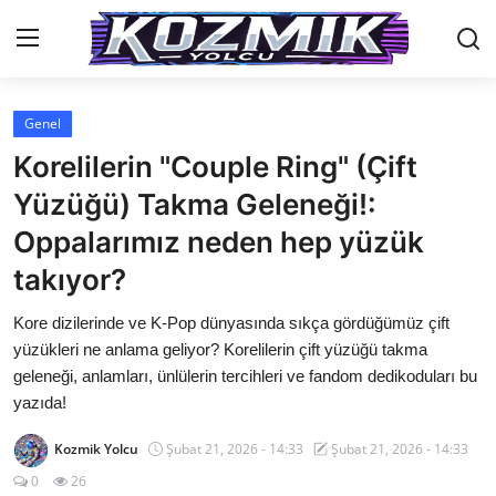
Genel
Anasayfa
Korelilerin "Couple Ring" (Çift
İletişim
Yüzüğü) Takma Geleneği!:
Oppalarımız neden hep yüzük
Genel
takıyor?
Anime Önerileri
Kore dizilerinde ve K-Pop dünyasında sıkça gördüğümüz çift
Kore Dünyası
yüzükleri ne anlama geliyor? Korelilerin çift yüzüğü takma
geleneği, anlamları, ünlülerin tercihleri ve fandom dedikoduları bu
Anime Karakterleri
yazıda!
Anime
Kozmik Yolcu
Şubat 21, 2026 - 14:33
Şubat 21, 2026 - 14:33
Dizi & Film
0
26