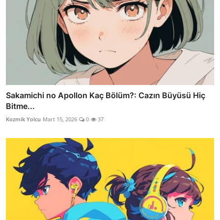
Sakamichi no Apollon Kaç Bölüm?: Cazın Büyüsü Hiç
Bitme...
Kozmik Yolcu
Mart 15, 2026
0
37