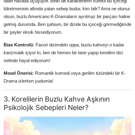
falan havada uçuşuyor. Belki de karakterlerin sürekli bu içeceği
tüketmesinin altında yatan sebep budur, kim bilir? Ama ne olursa
olsun, buzlu Americano K-Dramaların ayrılmaz bir parçası haline
gelmiş durumda. Ben şahsen, bir dizide bu içeceği görmediğimde
bir şeyler eksik hissediyorum.
Bias Kontrolü:
Favori dizimdeki oppa, buzlu kahveyi o kadar
karizmatik içiyor ki, ben de hemen bir tane yapıp kendimi dizi
setinde hayal ediyorum!
Mood Önerisi:
Romantik komedi veya gerilim türündeki bir K-
Drama izlerken yudumla!
3. Korelilerin Buzlu Kahve Aşkının
Psikolojik Sebepleri Neler?