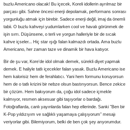
buzlu Americano olacak! Bu içecek, Koreli idollerin ayrılmaz bir
parçası gibi. Sahne öncesi enerji depolamak, performans sonrası
yorgunluğu atmak için birebir. Sadece enerji değil, imaj da önemli
tabii. O buzlu kahveyi yudumlarken cool ve havalı görünmek de
işin sırrı. Düşünsene, o terli ve yorgun halleriyle bir de sıcak
kahve içseler... Hiç star ışığı falan kalmazdı ortada. Ama buzlu
Americano, her zaman taze ve dinamik bir hava katıyor.
Bir de şu var, Kore'de idol olmak demek, sürekli diyet yapmak
demek. E haliyle tatlı içecekler falan yasak. Buzlu Americano ise
hem kalorisiz hem de ferahlatıcı. Yani hem formunu koruyorsun
hem de o tatlı krizini bir nebze olsun bastırıyorsun. Bence zekice
bir çözüm. Hem bakıyorum da, çoğu idol sadece içmekle
kalmıyor, resmen aksesuar gibi taşıyorlar o bardağı.
Fotoğraflarda, canlı yayınlarda falan hep ellerinde. Sanki "Ben bir
K-Pop yıldızıyım ve sağlıklı yaşamaya çalışıyorum" mesajı
veriyorlar gibi. Bilemiyorum, belki de ben çok şey arıyorumdur.