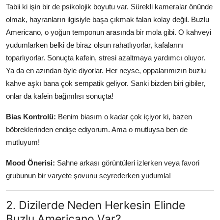
Tabii ki işin bir de psikolojik boyutu var. Sürekli kameralar önünde
olmak, hayranların ilgisiyle başa çıkmak falan kolay değil. Buzlu
Americano, o yoğun temponun arasında bir mola gibi. O kahveyi
yudumlarken belki de biraz olsun rahatlıyorlar, kafalarını
toparlıyorlar. Sonuçta kafein, stresi azaltmaya yardımcı oluyor.
Ya da en azından öyle diyorlar. Her neyse, oppalarımızın buzlu
kahve aşkı bana çok sempatik geliyor. Sanki bizden biri gibiler,
onlar da kafein bağımlısı sonuçta!
Bias Kontrolü:
Benim biasım o kadar çok içiyor ki, bazen
böbreklerinden endişe ediyorum. Ama o mutluysa ben de
mutluyum!
Mood Önerisi:
Sahne arkası görüntüleri izlerken veya favori
grubunun bir varyete şovunu seyrederken yudumla!
2. Dizilerde Neden Herkesin Elinde
Buzlu Americano Var?