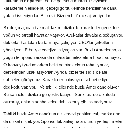
kültürünün bir parçası haline gelmiş durumda. İzleyiciler,
karakterlerin elinde bu içeceği gördüklerinde kendilerine daha
yakın hissediyorlar. Bir nevi "Bizden biri" mesajı veriyorlar.
Bir de şu açıdan bakmak lazım, dizilerde karakterler genellikle
yoğun ve stresli hayatlar yaşıyor. Avukatlar davalarla boğuşuyor,
doktorlar hastaları kurtarmaya çalışıyor, CEO'lar şirketlerini
yönetiyor... E haliyle enerjiye ihtiyaçları var. Buzlu Americano, o
yoğun temponun arasında onlara bir nefes alma fırsatı sunuyor.
O kahveyi yudumlarken belki de biraz olsun rahatlıyorlar,
dertlerinden uzaklaşıyorlar. Ayrıca, dizilerde sık sık kafe
sahneleri görüyoruz. Karakterler buluşuyor, sohbet ediyor,
dedikodu yapıyor... Ve tabii ki ellerinde buzlu Americano oluyor.
Bu sahneler, dizilere gerçeklik katıyor. Sanki biz de o kafede
oturmuş, onların sohbetlerine dahil olmuş gibi hissediyoruz.
Tabii ki buzlu Americano'nun dizilerdeki popülaritesi, markaların
da dikkatini çekiyor. Sponsorluk anlaşmaları, ürün yerleştirmeler