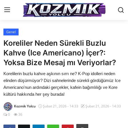
Genel
Anasayfa
Koreliler Neden Sürekli Buzlu
İletişim
Kahve (Ice Americano) İçer?:
Yoksa Bize Mesaj mı Veriyorlar?
Genel
Korelilerin buzlu kahve aşkının sırrı ne? K-Pop idolleri neden
Anime Önerileri
elinden düşürmüyor? Dizi sahnelerinde sürekli gördüğümüz Ice
Kore Dünyası
Americano'nun ardındaki gerçekler, kafein bağımlılığı ve Kore
kültürü hakkında her şey burada!
Anime Karakterleri
Kozmik Yolcu
Şubat 21, 2026 - 14:33
Şubat 21, 2026 - 14:33
Anime
0
36
Dizi & Film