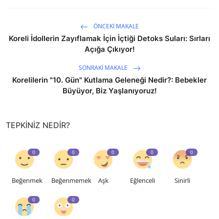
ÖNCEKI MAKALE
Koreli İdollerin Zayıflamak İçin İçtiği Detoks Suları: Sırları
Açığa Çıkıyor!
SONRAKI MAKALE
Korelilerin "10. Gün" Kutlama Geleneği Nedir?: Bebekler
Büyüyor, Biz Yaşlanıyoruz!
TEPKINIZ NEDIR?
0
0
0
0
0
Beğenmek
Beğenmemek
Aşk
Eğlenceli
Sinirli
0
0