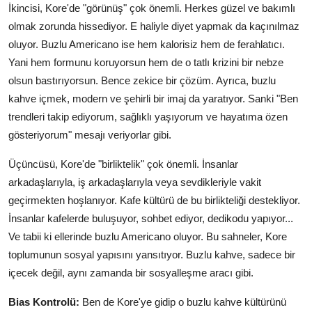
İkincisi, Kore'de "görünüş" çok önemli. Herkes güzel ve bakımlı
olmak zorunda hissediyor. E haliyle diyet yapmak da kaçınılmaz
oluyor. Buzlu Americano ise hem kalorisiz hem de ferahlatıcı.
Yani hem formunu koruyorsun hem de o tatlı krizini bir nebze
olsun bastırıyorsun. Bence zekice bir çözüm. Ayrıca, buzlu
kahve içmek, modern ve şehirli bir imaj da yaratıyor. Sanki "Ben
trendleri takip ediyorum, sağlıklı yaşıyorum ve hayatıma özen
gösteriyorum" mesajı veriyorlar gibi.
Üçüncüsü, Kore'de "birliktelik" çok önemli. İnsanlar
arkadaşlarıyla, iş arkadaşlarıyla veya sevdikleriyle vakit
geçirmekten hoşlanıyor. Kafe kültürü de bu birlikteliği destekliyor.
İnsanlar kafelerde buluşuyor, sohbet ediyor, dedikodu yapıyor...
Ve tabii ki ellerinde buzlu Americano oluyor. Bu sahneler, Kore
toplumunun sosyal yapısını yansıtıyor. Buzlu kahve, sadece bir
içecek değil, aynı zamanda bir sosyalleşme aracı gibi.
Bias Kontrolü:
Ben de Kore'ye gidip o buzlu kahve kültürünü