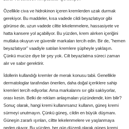
Özellikle civa ve hidrokinon içeren kremlerden uzak durmak
gerekiyor. Bu maddeler, kısa vadede cildi beyazlatıyor gibi
görünse de, uzun vadede ciltte lekelenmelere, hassasiyete ve
hatta kansere yol açabiliyor. Bu yüzden, krem alırken içeriğini
mutlaka okuyun ve güvenilir markaları tercih edin. Bir de, "hemen
beyazlatıyor" vaadiyle satılan kremlere şüpheyle yaklaşın.
Çünkü mucize diye bir şey yok. Cilt beyazlatma süreci zaman
alır ve sabır gerektirir.
İdollerin kullandığı kremler de merak konusu tabii. Genellikle
dermatologlar tarafından önerilen, daha doğal içeriklere sahip
kremleri tercih ediyorlar. Ama markalarını sır gibi saklıyorlar,
orası kesin. Belki de reklam anlaşmaları yüzündendir, kim bilir?
Sonuç olarak, hangi kremi kullanırsanız kullanın, güneş kremi
sürmeyi unutmayın. Çünkü güneş, cildin en büyük düşmanı.
Güneşin zararlı ışınları, ciltte lekelenmelere ve yaşlanmaya
neden oluyor. Bu yüzden, her gün düzenli olarak güneş kremi