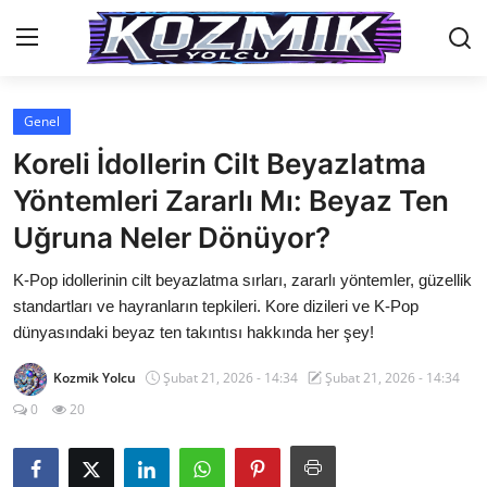
Genel
Anasayfa
Koreli İdollerin Cilt Beyazlatma
Genel
Yöntemleri Zararlı Mı: Beyaz Ten
Uğruna Neler Dönüyor?
İletişim
K-Pop idollerinin cilt beyazlatma sırları, zararlı yöntemler, güzellik
Anime Önerileri
standartları ve hayranların tepkileri. Kore dizileri ve K-Pop
Kore Dünyası
dünyasındaki beyaz ten takıntısı hakkında her şey!
Anime Karakterleri
Kozmik Yolcu
Şubat 21, 2026 - 14:34
Şubat 21, 2026 - 14:34
0
20
Anime
Dizi & Film