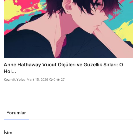
Anne Hathaway Vücut Ölçüleri ve Güzellik Sırları: O
Hol...
Kozmik Yolcu
Mart 15, 2026
0
27
Yorumlar
İsim