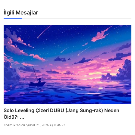
İlgili Mesajlar
Solo Leveling Çizeri DUBU (Jang Sung-rak) Neden
Öldü?: ...
Kozmik Yolcu
Şubat 21, 2026
0
22