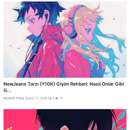
NewJeans Tarzı (Y10K) Giyim Rehberi: Nasıl Onlar Gibi
G...
Kozmik Yolcu
Şubat 21, 2026
0
19