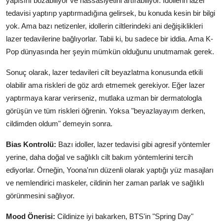
yapısını bozabiliyor ve hassasiyetini artırabiliyor. İdollerin lazer
tedavisi yaptırıp yaptırmadığına gelirsek, bu konuda kesin bir bilgi
yok. Ama bazı netizenler, idollerin ciltlerindeki ani değişiklikleri
lazer tedavilerine bağlıyorlar. Tabii ki, bu sadece bir iddia. Ama K-
Pop dünyasında her şeyin mümkün olduğunu unutmamak gerek.
Sonuç olarak, lazer tedavileri cilt beyazlatma konusunda etkili
olabilir ama riskleri de göz ardı etmemek gerekiyor. Eğer lazer
yaptırmaya karar verirseniz, mutlaka uzman bir dermatologla
görüşün ve tüm riskleri öğrenin. Yoksa "beyazlayayım derken,
cildimden oldum" demeyin sonra.
Bias Kontrolü:
Bazı idoller, lazer tedavisi gibi agresif yöntemler
yerine, daha doğal ve sağlıklı cilt bakım yöntemlerini tercih
ediyorlar. Örneğin, Yoona'nın düzenli olarak yaptığı yüz masajları
ve nemlendirici maskeler, cildinin her zaman parlak ve sağlıklı
görünmesini sağlıyor.
Mood Önerisi:
Cildinize iyi bakarken, BTS'in "Spring Day"