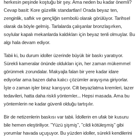
herkesin peşinde koştuğu bir şey. Ama neden bu kadar önemli?
Cevap basit: Kore güzellik standartları! Orada beyaz ten,
zenginlik, saflık ve gençliğin sembolü olarak görülüyor. Tarihsel
olarak da böyle gelmiş. Tarlalarda çalışanlar bronzlaşırken,
soylular kapalı mekanlarda kaldıkları için beyaz tenli olmuşlar. Bu
algı hala devam ediyor.
Tabii ki, bu durum idoller üzerinde büyük bir baskı yaratıyor.
Sürekli kameralar önünde oldukları için, her zaman mükemmel
görünmek zorundalar. Makyajla falan bir yere kadar idare
ediyorlar ama bazen daha kalıcı çözümler arayışına giriyorlar.
İşte o zaman işler biraz karışıyor. Cilt beyazlatma kremleri, lazer
tedavileri, hatta daha riskli yöntemler... Hepsi masada. Ama bu
yöntemlerin ne kadar güvenli olduğu tartışılır.
Bir de netizenlerin baskısı var tabii. İdollerin en ufak bir kusuru
bile hemen eleştiriliyor. "Yüzü şişmiş", "cildi kötüleşmiş" gibi
yorumlar havada uçuşuyor. Bu yüzden idoller, sürekli kendilerini