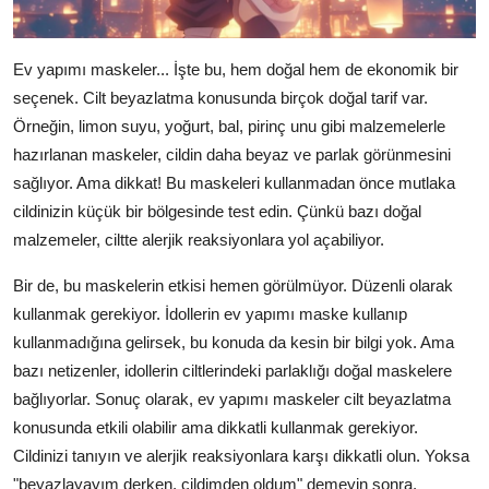
Ev yapımı maskeler... İşte bu, hem doğal hem de ekonomik bir
seçenek. Cilt beyazlatma konusunda birçok doğal tarif var.
Örneğin, limon suyu, yoğurt, bal, pirinç unu gibi malzemelerle
hazırlanan maskeler, cildin daha beyaz ve parlak görünmesini
sağlıyor. Ama dikkat! Bu maskeleri kullanmadan önce mutlaka
cildinizin küçük bir bölgesinde test edin. Çünkü bazı doğal
malzemeler, ciltte alerjik reaksiyonlara yol açabiliyor.
Bir de, bu maskelerin etkisi hemen görülmüyor. Düzenli olarak
kullanmak gerekiyor. İdollerin ev yapımı maske kullanıp
kullanmadığına gelirsek, bu konuda da kesin bir bilgi yok. Ama
bazı netizenler, idollerin ciltlerindeki parlaklığı doğal maskelere
bağlıyorlar. Sonuç olarak, ev yapımı maskeler cilt beyazlatma
konusunda etkili olabilir ama dikkatli kullanmak gerekiyor.
Cildinizi tanıyın ve alerjik reaksiyonlara karşı dikkatli olun. Yoksa
"beyazlayayım derken, cildimden oldum" demeyin sonra.