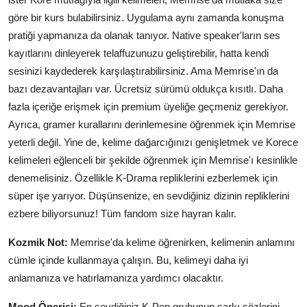
göre bir kurs bulabilirsiniz. Uygulama aynı zamanda konuşma
pratiği yapmanıza da olanak tanıyor. Native speaker'ların ses
kayıtlarını dinleyerek telaffuzunuzu geliştirebilir, hatta kendi
sesinizi kaydederek karşılaştırabilirsiniz. Ama Memrise'ın da
bazı dezavantajları var. Ücretsiz sürümü oldukça kısıtlı. Daha
fazla içeriğe erişmek için premium üyeliğe geçmeniz gerekiyor.
Ayrıca, gramer kurallarını derinlemesine öğrenmek için Memrise
yeterli değil. Yine de, kelime dağarcığınızı genişletmek ve Korece
kelimeleri eğlenceli bir şekilde öğrenmek için Memrise'ı kesinlikle
denemelisiniz. Özellikle K-Drama repliklerini ezberlemek için
süper işe yarıyor. Düşünsenize, en sevdiğiniz dizinin repliklerini
ezbere biliyorsunuz! Tüm fandom size hayran kalır.
Kozmik Not:
Memrise'da kelime öğrenirken, kelimenin anlamını
cümle içinde kullanmaya çalışın. Bu, kelimeyi daha iyi
anlamanıza ve hatırlamanıza yardımcı olacaktır.
Mood Önerisi:
En sevdiğiniz K-Pop grubunun şarkı sözlerini