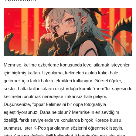
Memrise, kelime ezberleme konusunda level atlamak isteyenler
için biçilmiş kaftan. Uygulama, kelimeleri akılda kalıcı hale
getirmek için farklı hafıza teknikleri kullanıyor. Görsel öğeler,
sesler, hatta kullanıcıların oluşturduğu komik "mem"ler sayesinde
kelimeleri unutmak neredeyse imkansız hale geliyor.
Düşünsenize, "oppa" kelimesini bir oppa fotoğrafıyla
eşleştiriyorsunuz! Daha ne olsun? Memrise'ın en sevdiğim
özelliği, farklı seviyelerde ve konularda birçok Korece kursu
sunması. İster K-Pop şarkılarının sözlerini öğrenmek isteyin,
ister Kore mutfağıyla ilgili kelimeleri, Memrise'da mutlaka size