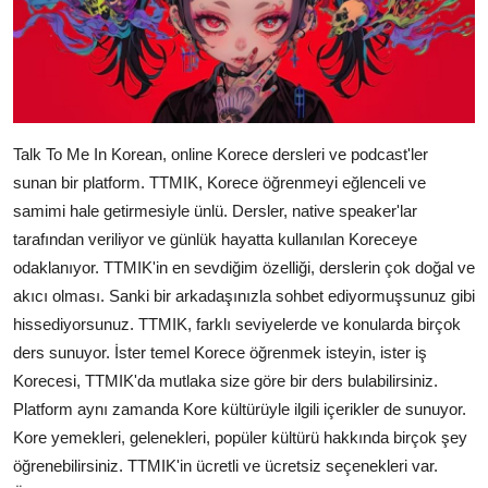
Talk To Me In Korean, online Korece dersleri ve podcast'ler
sunan bir platform. TTMIK, Korece öğrenmeyi eğlenceli ve
samimi hale getirmesiyle ünlü. Dersler, native speaker'lar
tarafından veriliyor ve günlük hayatta kullanılan Koreceye
odaklanıyor. TTMIK'in en sevdiğim özelliği, derslerin çok doğal ve
akıcı olması. Sanki bir arkadaşınızla sohbet ediyormuşsunuz gibi
hissediyorsunuz. TTMIK, farklı seviyelerde ve konularda birçok
ders sunuyor. İster temel Korece öğrenmek isteyin, ister iş
Korecesi, TTMIK'da mutlaka size göre bir ders bulabilirsiniz.
Platform aynı zamanda Kore kültürüyle ilgili içerikler de sunuyor.
Kore yemekleri, gelenekleri, popüler kültürü hakkında birçok şey
öğrenebilirsiniz. TTMIK'in ücretli ve ücretsiz seçenekleri var.