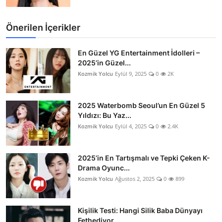
Önerilen İçerikler
En Güzel YG Entertainment İdolleri –
2025’in Güzel...
Kozmik Yolcu
Eylül 9, 2025
0
2K
2025 Waterbomb Seoul’un En Güzel 5
Yıldızı: Bu Yaz...
Kozmik Yolcu
Eylül 4, 2025
0
2.4K
2025’in En Tartışmalı ve Tepki Çeken K-
Drama Oyunc...
Kozmik Yolcu
Ağustos 2, 2025
0
899
Kişilik Testi: Hangi Silik Baba Dünyayı
Fethediyor...