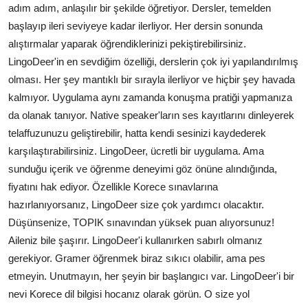
adım adım, anlaşılır bir şekilde öğretiyor. Dersler, temelden
başlayıp ileri seviyeye kadar ilerliyor. Her dersin sonunda
alıştırmalar yaparak öğrendiklerinizi pekiştirebilirsiniz.
LingoDeer'in en sevdiğim özelliği, derslerin çok iyi yapılandırılmış
olması. Her şey mantıklı bir sırayla ilerliyor ve hiçbir şey havada
kalmıyor. Uygulama aynı zamanda konuşma pratiği yapmanıza
da olanak tanıyor. Native speaker'ların ses kayıtlarını dinleyerek
telaffuzunuzu geliştirebilir, hatta kendi sesinizi kaydederek
karşılaştırabilirsiniz. LingoDeer, ücretli bir uygulama. Ama
sunduğu içerik ve öğrenme deneyimi göz önüne alındığında,
fiyatını hak ediyor. Özellikle Korece sınavlarına
hazırlanıyorsanız, LingoDeer size çok yardımcı olacaktır.
Düşünsenize, TOPIK sınavından yüksek puan alıyorsunuz!
Aileniz bile şaşırır. LingoDeer'i kullanırken sabırlı olmanız
gerekiyor. Gramer öğrenmek biraz sıkıcı olabilir, ama pes
etmeyin. Unutmayın, her şeyin bir başlangıcı var. LingoDeer'i bir
nevi Korece dil bilgisi hocanız olarak görün. O size yol