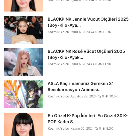
BLACKPINK Jennie Vücut Ölçüleri 2025
(Boy-Kilo-Aya...
Kozmik Yolcu
Eylül 6, 2024
0
12.3K
BLACKPINK Rosé Vücut Ölçüleri 2025
(Boy-Kilo-Ayak...
Kozmik Yolcu
Eylül 6, 2024
0
11.9K
ASLA Kaçırmamanız Gereken 31
Reenkarnasyon Animesi...
Kozmik Yolcu
Ağustos 27, 2024
0
10.5K
En Güzel K-Pop İdolleri: En Güzel 30 K-
POP Kadın S...
Kozmik Yolcu
Kasım 30, 2024
0
8.3K