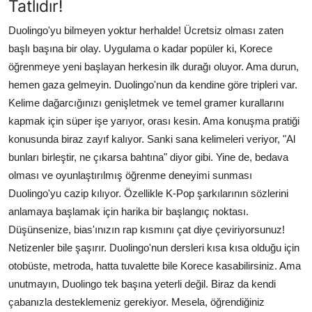
Tatlıdır!
Duolingo'yu bilmeyen yoktur herhalde! Ücretsiz olması zaten
başlı başına bir olay. Uygulama o kadar popüler ki, Korece
öğrenmeye yeni başlayan herkesin ilk durağı oluyor. Ama durun,
hemen gaza gelmeyin. Duolingo'nun da kendine göre tripleri var.
Kelime dağarcığınızı genişletmek ve temel gramer kurallarını
kapmak için süper işe yarıyor, orası kesin. Ama konuşma pratiği
konusunda biraz zayıf kalıyor. Sanki sana kelimeleri veriyor, "Al
bunları birleştir, ne çıkarsa bahtına" diyor gibi. Yine de, bedava
olması ve oyunlaştırılmış öğrenme deneyimi sunması
Duolingo'yu cazip kılıyor. Özellikle K-Pop şarkılarının sözlerini
anlamaya başlamak için harika bir başlangıç noktası.
Düşünsenize, bias'ınızın rap kısmını çat diye çeviriyorsunuz!
Netizenler bile şaşırır. Duolingo'nun dersleri kısa kısa olduğu için
otobüste, metroda, hatta tuvalette bile Korece kasabilirsiniz. Ama
unutmayın, Duolingo tek başına yeterli değil. Biraz da kendi
çabanızla desteklemeniz gerekiyor. Mesela, öğrendiğiniz