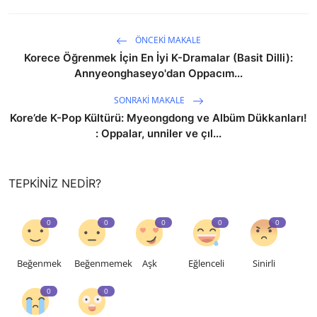
ÖNCEKI MAKALE
Korece Öğrenmek İçin En İyi K-Dramalar (Basit Dilli):
Annyeonghaseyo'dan Oppacım...
SONRAKI MAKALE
Kore’de K-Pop Kültürü: Myeongdong ve Albüm Dükkanları!
: Oppalar, unniler ve çıl...
TEPKINIZ NEDIR?
0
0
0
0
0
Beğenmek
Beğenmemek
Aşk
Eğlenceli
Sinirli
0
0