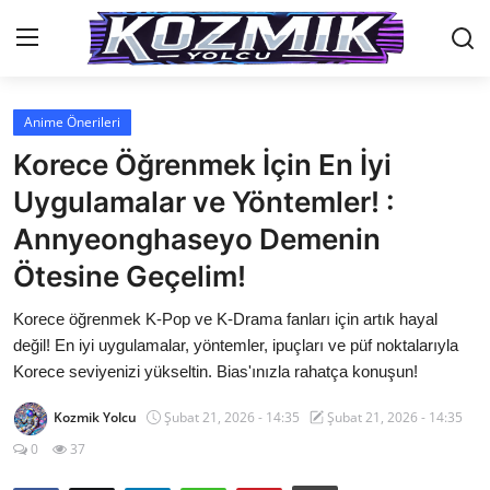
Anime Önerileri
Anasayfa
Korece Öğrenmek İçin En İyi
Genel
Uygulamalar ve Yöntemler! :
Annyeonghaseyo Demenin
İletişim
Ötesine Geçelim!
Anime Önerileri
Korece öğrenmek K-Pop ve K-Drama fanları için artık hayal
Kore Dünyası
değil! En iyi uygulamalar, yöntemler, ipuçları ve püf noktalarıyla
Korece seviyenizi yükseltin. Bias'ınızla rahatça konuşun!
Anime Karakterleri
Kozmik Yolcu
Şubat 21, 2026 - 14:35
Şubat 21, 2026 - 14:35
Anime
0
37
Dizi & Film