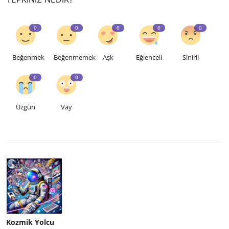
0
0
0
0
0
Beğenmek
Beğenmemek
Aşk
Eğlenceli
Sinirli
0
0
Üzgün
Vay
Kozmik Yolcu