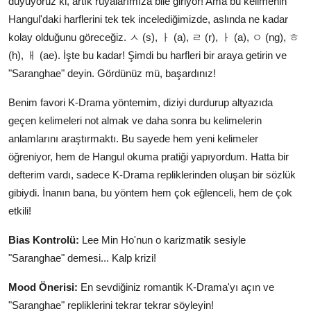
duyuyoruz ki, artık rüyalarımıza bile giriyor! Ama bu kelimenin
Hangul'daki harflerini tek tek incelediğimizde, aslında ne kadar
kolay olduğunu göreceğiz. ㅅ (s), ㅏ (a), ㄹ (r), ㅏ (a), ㅇ (ng), ㅎ
(h), ㅐ (ae). İşte bu kadar! Şimdi bu harfleri bir araya getirin ve
"Saranghae" deyin. Gördünüz mü, başardınız!
Benim favori K-Drama yöntemim, diziyi durdurup altyazıda
geçen kelimeleri not almak ve daha sonra bu kelimelerin
anlamlarını araştırmaktı. Bu sayede hem yeni kelimeler
öğreniyor, hem de Hangul okuma pratiği yapıyordum. Hatta bir
defterim vardı, sadece K-Drama repliklerinden oluşan bir sözlük
gibiydi. İnanın bana, bu yöntem hem çok eğlenceli, hem de çok
etkili!
Bias Kontrolü:
Lee Min Ho'nun o karizmatik sesiyle
"Saranghae" demesi... Kalp krizi!
Mood Önerisi:
En sevdiğiniz romantik K-Drama'yı açın ve
"Saranghae" repliklerini tekrar tekrar söyleyin!