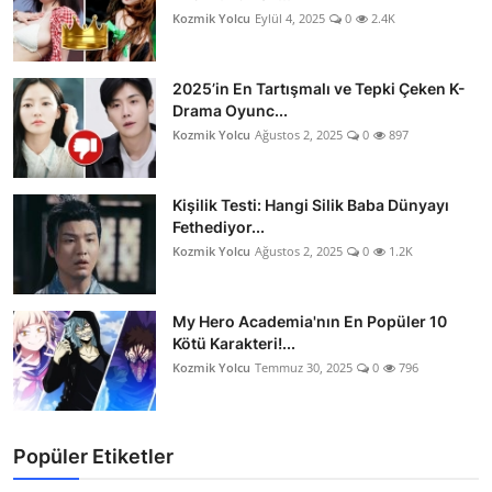
Kozmik Yolcu
Eylül 4, 2025
0
2.4K
2025’in En Tartışmalı ve Tepki Çeken K-
Drama Oyunc...
Kozmik Yolcu
Ağustos 2, 2025
0
897
Kişilik Testi: Hangi Silik Baba Dünyayı
Fethediyor...
Kozmik Yolcu
Ağustos 2, 2025
0
1.2K
My Hero Academia'nın En Popüler 10
Kötü Karakteri!...
Kozmik Yolcu
Temmuz 30, 2025
0
796
Popüler Etiketler