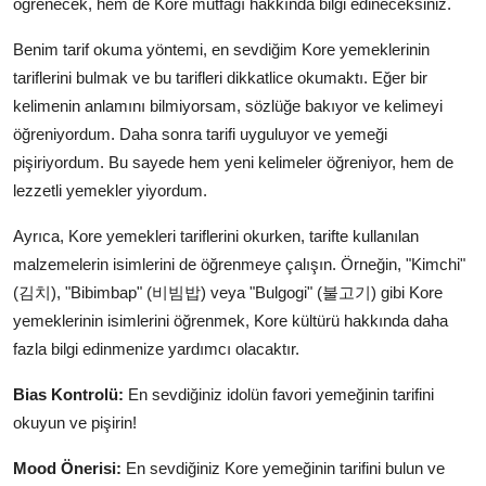
öğrenecek, hem de Kore mutfağı hakkında bilgi edineceksiniz.
Benim tarif okuma yöntemi, en sevdiğim Kore yemeklerinin
tariflerini bulmak ve bu tarifleri dikkatlice okumaktı. Eğer bir
kelimenin anlamını bilmiyorsam, sözlüğe bakıyor ve kelimeyi
öğreniyordum. Daha sonra tarifi uyguluyor ve yemeği
pişiriyordum. Bu sayede hem yeni kelimeler öğreniyor, hem de
lezzetli yemekler yiyordum.
Ayrıca, Kore yemekleri tariflerini okurken, tarifte kullanılan
malzemelerin isimlerini de öğrenmeye çalışın. Örneğin, "Kimchi"
(김치), "Bibimbap" (비빔밥) veya "Bulgogi" (불고기) gibi Kore
yemeklerinin isimlerini öğrenmek, Kore kültürü hakkında daha
fazla bilgi edinmenize yardımcı olacaktır.
Bias Kontrolü:
En sevdiğiniz idolün favori yemeğinin tarifini
okuyun ve pişirin!
Mood Önerisi:
En sevdiğiniz Kore yemeğinin tarifini bulun ve