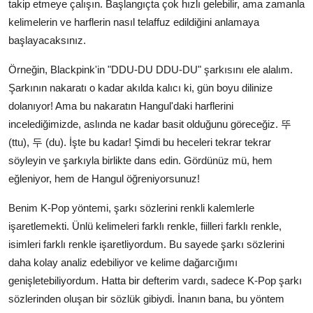
takip etmeye çalışın. Başlangıçta çok hızlı gelebilir, ama zamanla
kelimelerin ve harflerin nasıl telaffuz edildiğini anlamaya
başlayacaksınız.
Örneğin, Blackpink'in "DDU-DU DDU-DU" şarkısını ele alalım.
Şarkının nakaratı o kadar akılda kalıcı ki, gün boyu dilinize
dolanıyor! Ama bu nakaratın Hangul'daki harflerini
incelediğimizde, aslında ne kadar basit olduğunu göreceğiz. 뚜
(ttu), 두 (du). İşte bu kadar! Şimdi bu heceleri tekrar tekrar
söyleyin ve şarkıyla birlikte dans edin. Gördünüz mü, hem
eğleniyor, hem de Hangul öğreniyorsunuz!
Benim K-Pop yöntemi, şarkı sözlerini renkli kalemlerle
işaretlemekti. Ünlü kelimeleri farklı renkle, fiilleri farklı renkle,
isimleri farklı renkle işaretliyordum. Bu sayede şarkı sözlerini
daha kolay analiz edebiliyor ve kelime dağarcığımı
genişletebiliyordum. Hatta bir defterim vardı, sadece K-Pop şarkı
sözlerinden oluşan bir sözlük gibiydi. İnanın bana, bu yöntem