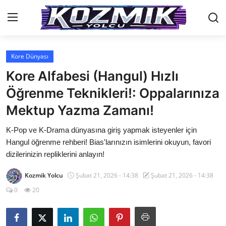
Kore Dünyası
Anasayfa
Kore Alfabesi (Hangul) Hızlı
İletişim
Öğrenme Teknikleri!: Oppalarınıza
Mektup Yazma Zamanı!
Genel
K-Pop ve K-Drama dünyasına giriş yapmak isteyenler için
Anime Önerileri
Hangul öğrenme rehberi! Bias'larınızın isimlerini okuyun, favori
Kore Dünyası
dizilerinizin repliklerini anlayın!
Anime Karakterleri
Kozmik Yolcu
Şubat 21, 2026 - 14:38
Şubat 21, 2026 - 14:38
0
20
Anime
Dizi & Film