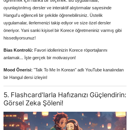
öğrenmek için harika bir seçenek. Bu uygulamalar,
oyunlaştırılmış dersler ve interaktif alıştırmalar sayesinde
Hangul'u eğlenceli bir şekilde öğrenebilirsiniz. Üstelik
uygulamalar, ilerlemenizi takip ediyor ve size özel dersler
öneriyor. Yani sanki kişisel bir Korece öğretmeniniz varmış gibi
hissediyorsunuz!
Bias Kontrolü:
Favori idollerinizin Korece röportajlarını
anlamak... İşte gerçek bir motivasyon!
Mood Önerisi:
"Talk To Me In Korean" adlı YouTube kanalından
bir Hangul dersi izleyin!
5. Flashcard'larla Hafızanızı Güçlendirin:
Görsel Zeka Şöleni!