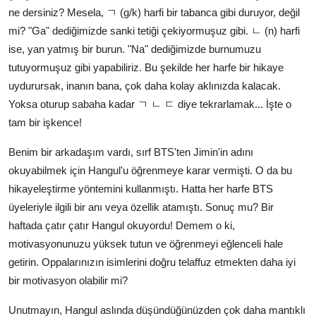
ne dersiniz? Mesela, ㄱ (g/k) harfi bir tabanca gibi duruyor, değil
mi? "Ga" dediğimizde sanki tetiği çekiyormuşuz gibi. ㄴ (n) harfi
ise, yan yatmış bir burun. "Na" dediğimizde burnumuzu
tutuyormuşuz gibi yapabiliriz. Bu şekilde her harfe bir hikaye
uydurursak, inanın bana, çok daha kolay aklınızda kalacak.
Yoksa oturup sabaha kadar ㄱ ㄴ ㄷ diye tekrarlamak... İşte o
tam bir işkence!
Benim bir arkadaşım vardı, sırf BTS'ten Jimin'in adını
okuyabilmek için Hangul'u öğrenmeye karar vermişti. O da bu
hikayeleştirme yöntemini kullanmıştı. Hatta her harfe BTS
üyeleriyle ilgili bir anı veya özellik atamıştı. Sonuç mu? Bir
haftada çatır çatır Hangul okuyordu! Demem o ki,
motivasyonunuzu yüksek tutun ve öğrenmeyi eğlenceli hale
getirin. Oppalarınızın isimlerini doğru telaffuz etmekten daha iyi
bir motivasyon olabilir mi?
Unutmayın, Hangul aslında düşündüğünüzden çok daha mantıklı