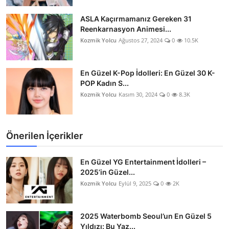
ASLA Kaçırmamanız Gereken 31
Reenkarnasyon Animesi...
Kozmik Yolcu
Ağustos 27, 2024
0
10.5K
En Güzel K-Pop İdolleri: En Güzel 30 K-
POP Kadın S...
Kozmik Yolcu
Kasım 30, 2024
0
8.3K
Önerilen İçerikler
En Güzel YG Entertainment İdolleri –
2025’in Güzel...
Kozmik Yolcu
Eylül 9, 2025
0
2K
2025 Waterbomb Seoul’un En Güzel 5
Yıldızı: Bu Yaz...