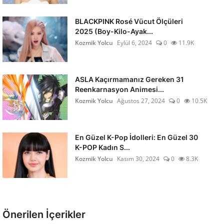
BLACKPINK Rosé Vücut Ölçüleri
2025 (Boy-Kilo-Ayak...
Kozmik Yolcu
Eylül 6, 2024
0
11.9K
ASLA Kaçırmamanız Gereken 31
Reenkarnasyon Animesi...
Kozmik Yolcu
Ağustos 27, 2024
0
10.5K
En Güzel K-Pop İdolleri: En Güzel 30
K-POP Kadın S...
Kozmik Yolcu
Kasım 30, 2024
0
8.3K
Önerilen İçerikler