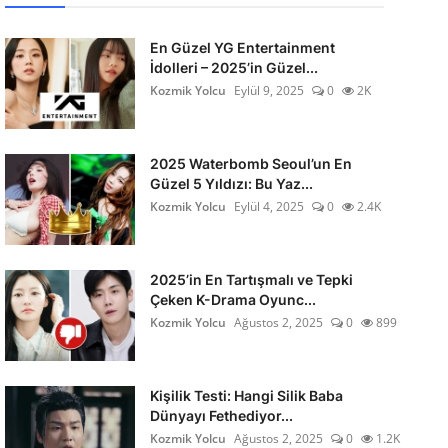
En Güzel YG Entertainment
İdolleri – 2025’in Güzel...
Kozmik Yolcu
Eylül 9, 2025
0
2K
2025 Waterbomb Seoul’un En
Güzel 5 Yıldızı: Bu Yaz...
Kozmik Yolcu
Eylül 4, 2025
0
2.4K
2025’in En Tartışmalı ve Tepki
Çeken K-Drama Oyunc...
Kozmik Yolcu
Ağustos 2, 2025
0
899
Kişilik Testi: Hangi Silik Baba
Dünyayı Fethediyor...
Kozmik Yolcu
Ağustos 2, 2025
0
1.2K