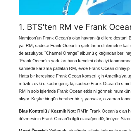
1. BTS'ten RM ve Frank Ocea
Namjoon'un Frank Ocean'a olan hayranlığı dillere destan
ya. RM, sadece Frank Ocean'ın şarkılarını dinlemekle kal
de arzuluyor. "Channel Orange" albümü çıktığından beri hay
"Frank Ocean'ın şarkıları bana kendimi daha iyi tanımamda
sahnede karizma patlatan RM, evde Frank Ocean dinleyip 
Hatta bir keresinde Frank Ocean konseri için Amerika'ya u
müzik zevki o kadar geniş ki, sadece Frank Ocean'la sınır
RM'in solo işlerinde Frank Ocean etkisini görmek mümkün, ö
alıyor. Keşke bir gün beraber bir iş yapsalar, o zaman fand
Bias Kontrolü / Kozmik Not:
RM'in Frank Ocean'a olan ha
dövmesinin Frank Ocean'la ilgili olacağını düşünüyor. Sizce
Mood Önerisi:
Yağmurlu bir günde, elinde kahveyle cam ke