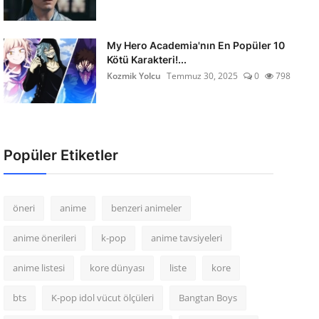
My Hero Academia'nın En Popüler 10
Kötü Karakteri!...
Kozmik Yolcu
Temmuz 30, 2025
0
798
Popüler Etiketler
öneri
anime
benzeri animeler
anime önerileri
k-pop
anime tavsiyeleri
anime listesi
kore dünyası
liste
kore
bts
K-pop idol vücut ölçüleri
Bangtan Boys