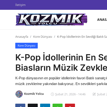
İletişim
ANAS
Anasayfa
Anasayfa
Kore Dünyası
K-Pop İdollerinin En Sevdiği Batılı Sa
Genel
Kore Dünyası
İletişim
K-Pop İdollerinin En Sev
Anime Önerileri
Biasların Müzik Zevkle
Kore Dünyası
K-Pop dünyasının en popüler idollerinin favori Batılı sanatç
Anime Karakterleri
müzik zevklerine yakından bakıyoruz. En sevdikleri şarkılar, 
Anime
Kozmik Yolcu
Şubat 21, 2026 - 14:46
Şubat 2
Dizi & Film