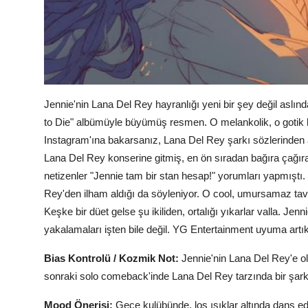
Jennie'nin Lana Del Rey hayranlığı yeni bir şey değil aslın
to Die" albümüyle büyümüş resmen. O melankolik, o gotik h
Instagram'ına bakarsanız, Lana Del Rey şarkı sözlerinden alı
Lana Del Rey konserine gitmiş, en ön sıradan bağıra çağır
netizenler "Jennie tam bir stan hesap!" yorumları yapmıştı.
Rey'den ilham aldığı da söyleniyor. O cool, umursamaz tavır,
Keşke bir düet gelse şu ikiliden, ortalığı yıkarlar valla. J
yakalamaları işten bile değil. YG Entertainment uyuma artık, 
Bias Kontrolü / Kozmik Not:
Jennie'nin Lana Del Rey'e ola
sonraki solo comeback'inde Lana Del Rey tarzında bir şarkı
Mood Önerisi:
Gece kulübünde, loş ışıklar altında dans ed