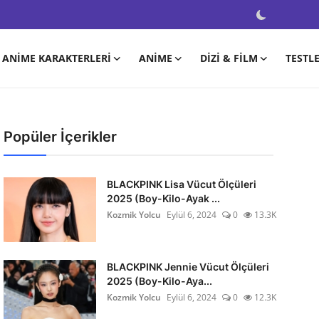
ANIME KARAKTERLERI
ANIME
DIZI & FILM
TESTL
Popüler İçerikler
BLACKPINK Lisa Vücut Ölçüleri
2025 (Boy-Kilo-Ayak ...
Kozmik Yolcu
Eylül 6, 2024
0
13.3K
BLACKPINK Jennie Vücut Ölçüleri
2025 (Boy-Kilo-Aya...
Kozmik Yolcu
Eylül 6, 2024
0
12.3K