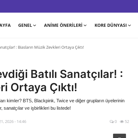
AYFA
GENEL
ANIME ÖNERILERI
KORE DÜNYASI
natçılar! : Biasların Müzik Zevkleri Ortaya Çıktı!
diği Batılı Sanatçılar! :
ri Ortaya Çıktı!
ıları kimler? BTS, Blackpink, Twice ve diğer grupların üyelerinin
sanatçılar ve işbirlikleri bu listede!
1, 2026 - 14:46
0
52