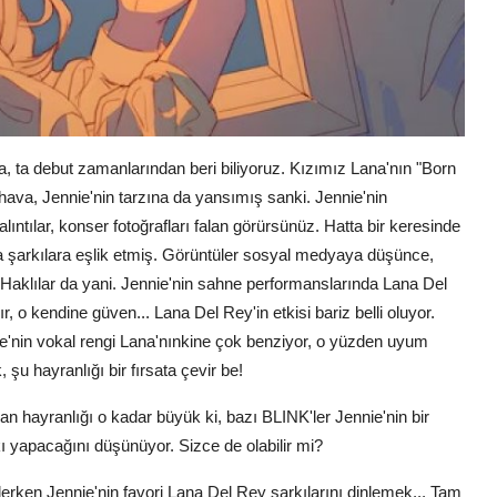
da, ta debut zamanlarından beri biliyoruz. Kızımız Lana'nın "Born
ava, Jennie'nin tarzına da yansımış sanki. Jennie'nin
ntılar, konser fotoğrafları falan görürsünüz. Hatta bir keresinde
a şarkılara eşlik etmiş. Görüntüler sosyal medyaya düşünce,
 Haklılar da yani. Jennie'nin sahne performanslarında Lana Del
 o kendine güven... Lana Del Rey'in etkisi bariz belli oluyor.
ennie'nin vokal rengi Lana'nınkine çok benziyor, o yüzden uyum
şu hayranlığı bir fırsata çevir be!
n hayranlığı o kadar büyük ki, bazı BLINK'ler Jennie'nin bir
 yapacağını düşünüyor. Sizce de olabilir mi?
erken Jennie'nin favori Lana Del Rey şarkılarını dinlemek... Tam