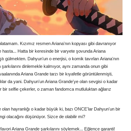
anlatamam. Kızımız resmen Ariana'nın kopyası gibi davranıyor
e hasta... Hatta bir keresinde bir varyete şovunda Ariana
ştı gülmekten. Dahyun'un o enerjisi, o komik tavırları Ariana'nın
n şarkılarını dinlemekle kalmıyor, aynı zamanda onun gibi
alanında Ariana Grande tarzı bir kıyafetle görüntülenmişti,
lar da yani. Dahyun'un Ariana Grande'ye olan sevgisi o kadar
er bir selfie çekerler, o zaman fandomca mutluluktan ağlarız
olan hayranlığı o kadar büyük ki, bazı ONCE'lar Dahyun'un bir
ngi olacağını düşünüyor. Sizce de olabilir mi?
vori Ariana Grande şarkılarını söylemek... Eğlence garanti!