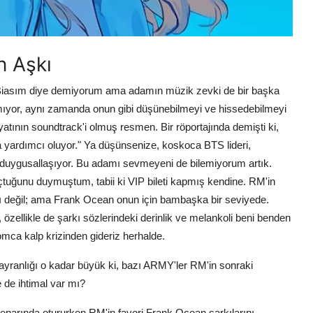
n Aşkı
! Biasım diye demiyorum ama adamın müzik zevki de bir başka
mıyor, aynı zamanda onun gibi düşünebilmeyi ve hissedebilmeyi
atının soundtrack'i olmuş resmen. Bir röportajında demişti ki,
 yardımcı oluyor." Ya düşünsenize, koskoca BTS lideri,
duygusallaşıyor. Bu adamı sevmeyeni de bilemiyorum artık.
çtuğunu duymuştum, tabii ki VIP bileti kapmış kendine. RM'in
lı değil; ama Frank Ocean onun için bambaşka bir seviyede.
zellikle de şarkı sözlerindeki derinlik ve melankoli beni benden
omca kalp krizinden gideriz herhalde.
yranlığı o kadar büyük ki, bazı ARMY'ler RM'in sonraki
 de ihtimal var mı?
narında otururken RM'in favori Frank Ocean şarkılarını