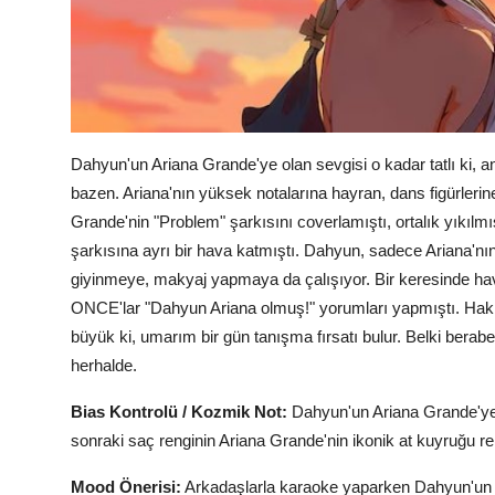
Dahyun'un Ariana Grande'ye olan sevgisi o kadar tatlı ki, 
bazen. Ariana'nın yüksek notalarına hayran, dans figürlerin
Grande'nin "Problem" şarkısını coverlamıştı, ortalık yıkılmı
şarkısına ayrı bir hava katmıştı. Dahyun, sadece Ariana'nı
giyinmeye, makyaj yapmaya da çalışıyor. Bir keresinde hava
ONCE'lar "Dahyun Ariana olmuş!" yorumları yapmıştı. Haklı
büyük ki, umarım bir gün tanışma fırsatı bulur. Belki berab
herhalde.
Bias Kontrolü / Kozmik Not:
Dahyun'un Ariana Grande'ye 
sonraki saç renginin Ariana Grande'nin ikonik at kuyruğu re
Mood Önerisi:
Arkadaşlarla karaoke yaparken Dahyun'un fa