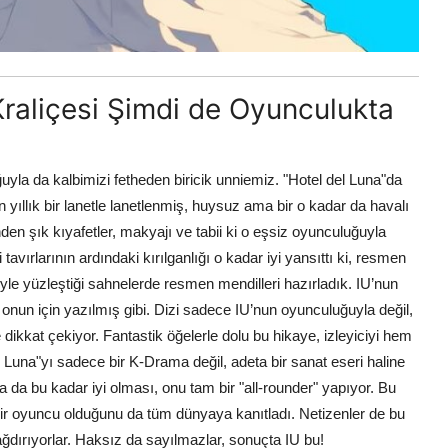
 Kraliçesi Şimdi de Oyunculukta
uyla da kalbimizi fetheden biricik unniemiz. "Hotel del Luna"da
 yıllık bir lanetle lanetlenmiş, huysuz ama bir o kadar da havalı
inden şık kıyafetler, makyajı ve tabii ki o eşsiz oyunculuğuyla
vırlarının ardındaki kırılganlığı o kadar iyi yansıttı ki, resmen
iyle yüzleştiği sahnelerde resmen mendilleri hazırladık. IU’nun
onun için yazılmış gibi. Dizi sadece IU’nun oyunculuğuyla değil,
ikkat çekiyor. Fantastik öğelerle dolu bu hikaye, izleyiciyi hem
 Luna"yı sadece bir K-Drama değil, adeta bir sanat eseri haline
 da bu kadar iyi olması, onu tam bir "all-rounder" yapıyor. Bu
 bir oyuncu olduğunu da tüm dünyaya kanıtladı. Netizenler de bu
dırıyorlar. Haksız da sayılmazlar, sonuçta IU bu!