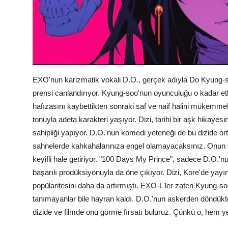
EXO'nun karizmatik vokali D.O., gerçek adıyla Do Kyung-s
prensi canlandırıyor. Kyung-soo'nun oyunculuğu o kadar etk
hafızasını kaybettikten sonraki saf ve naif halini mükemmel 
tonuyla adeta karakteri yaşıyor. Dizi, tarihi bir aşk hikaye
sahipliği yapıyor. D.O.'nun komedi yeteneği de bu dizide ort
sahnelerde kahkahalarınıza engel olamayacaksınız. Onun o 
keyifli hale getiriyor. "100 Days My Prince", sadece D.O.'
başarılı prodüksiyonuyla da öne çıkıyor. Dizi, Kore'de yayı
popülaritesini daha da artırmıştı. EXO-L'ler zaten Kyung-s
tanımayanlar bile hayran kaldı. D.O.'nun askerden döndükt
dizide ve filmde onu görme fırsatı buluruz. Çünkü o, hem ye