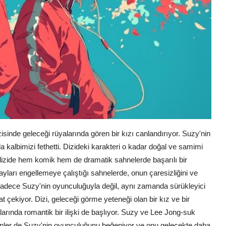
sinde geleceği rüyalarında gören bir kızı canlandırıyor. Suzy'nin
a kalbimizi fethetti. Dizideki karakteri o kadar doğal ve samimi
 dizide hem komik hem de dramatik sahnelerde başarılı bir
ayları engellemeye çalıştığı sahnelerde, onun çaresizliğini ve
, sadece Suzy'nin oyunculuğuyla değil, aynı zamanda sürükleyici
çekiyor. Dizi, geleceği görme yeteneği olan bir kız ve bir
alarında romantik bir ilişki de başlıyor. Suzy ve Lee Jong-suk
tizenler de Suzy'nin oyunculuğunu beğeniyor ve onu gelecekte daha