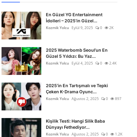
En Güzel YG Entertainment
İdolleri – 2025’in Güzel...
Kozmik Yolcu
Eylül 9, 2025
0
2K
2025 Waterbomb Seoul’un En
Güzel 5 Yıldızı: Bu Yaz...
Kozmik Yolcu
Eylül 4, 2025
0
2.4K
2025’in En Tartışmalı ve Tepki
Çeken K-Drama Oyunc...
Kozmik Yolcu
Ağustos 2, 2025
0
897
Kişilik Testi: Hangi Silik Baba
Dünyayı Fethediyor...
Kozmik Yolcu
Ağustos 2, 2025
0
1.2K