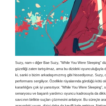
Suzy, nam-ı diğer Bae Suzy, "While You Were Sleeping" dizi
güzelliği zaten tartışılmaz, ama bu dizideki oyunculuğuyla d
ki, sanki o bizim arkadaşımızmış gibi hissediyoruz. Suzy,
performans sergiliyor. Özellikle rüyalarında gördüğü kötü ol
kararlılığını çok iyi yansıtıyor. "While You Were Sleeping"
senaryosu ve başarılı yardımcı oyuncu kadrosuyla da dikkat 
savcının birlikte suçları çözmesini anlatıyor. Bu süreçte ar
arasındaki uyum, diziyi daha da keyifli hale getiriyor. Ne