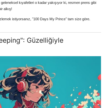
eleneksel kıyafetleri o kadar yakışıyor ki, resmen prens gibi
r alkış!
izlemek istiyorsanız, "100 Days My Prince" tam size göre.
eping": Güzelliğiyle