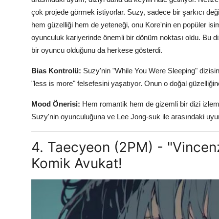
çok projede görmek istiyorlar. Suzy, sadece bir şarkıcı değ
hem güzelliği hem de yeteneği, onu Kore'nin en popüler isim
oyunculuk kariyerinde önemli bir dönüm noktası oldu. Bu dizi
bir oyuncu olduğunu da herkese gösterdi.
Bias Kontrolü:
Suzy'nin "While You Were Sleeping" dizisin
"less is more" felsefesini yaşatıyor. Onun o doğal güzelliğ
Mood Önerisi:
Hem romantik hem de gizemli bir dizi izlem
Suzy'nin oyunculuğuna ve Lee Jong-suk ile arasındaki uy
4. Taecyeon (2PM) - "Vincen
Komik Avukat!