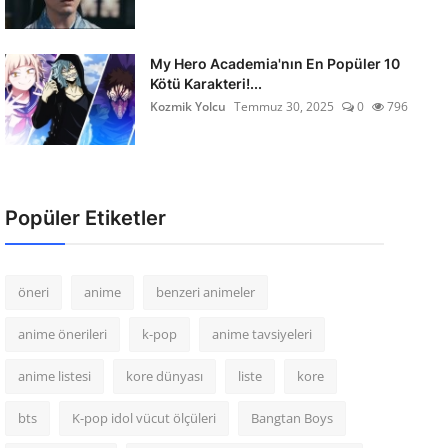
My Hero Academia'nın En Popüler 10
Kötü Karakteri!...
Kozmik Yolcu
Temmuz 30, 2025
0
796
Popüler Etiketler
öneri
anime
benzeri animeler
anime önerileri
k-pop
anime tavsiyeleri
anime listesi
kore dünyası
liste
kore
bts
K-pop idol vücut ölçüleri
Bangtan Boys