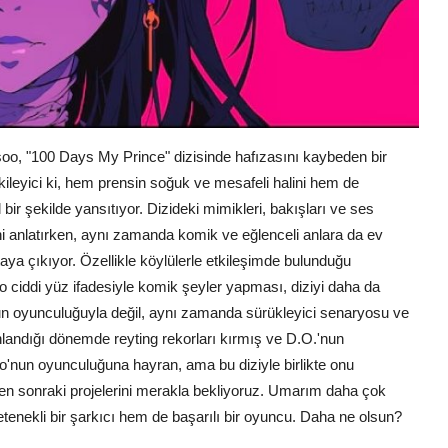
oo, "100 Days My Prince" dizisinde hafızasını kaybeden bir
ileyici ki, hem prensin soğuk ve mesafeli halini hem de
bir şekilde yansıtıyor. Dizideki mimikleri, bakışları ve ses
sini anlatırken, aynı zamanda komik ve eğlenceli anlara da ev
aya çıkıyor. Özellikle köylülerle etkileşimde bulunduğu
ciddi yüz ifadesiyle komik şeyler yapması, diziyi daha da
nun oyunculuğuyla değil, aynı zamanda sürükleyici senaryosu ve
nlandığı dönemde reyting rekorları kırmış ve D.O.'nun
oo'nun oyunculuğuna hayran, ama bu diziyle birlikte onu
en sonraki projelerini merakla bekliyoruz. Umarım daha çok
tenekli bir şarkıcı hem de başarılı bir oyuncu. Daha ne olsun?