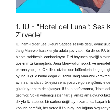
1. IU - "Hotel del Luna": Ses
Zirvede!
IU, nam-ı diğer Lee Ji-eun! Sadece sesiyle değil, oyunculuğ
Jang Man-wol karakteriyle adeta şov yaptı. Bu dizide IU, bin
bir otel sahibesini canlandırıyor. Dizi boyunca giydiği birbir
gözlerimizi kamaştırdı. Jang Man-wol'un soğuk ve mesafeli ta
ekrana yapıştık. Özellikle dizinin son bölümlerinde, geçmiş
oyunculuğu o kadar doğal ki, sanki Jang Man-wol karakteri 
aynı zamanda sürükleyici senaryosu ve görsel şöleniyle de d
güldürüyor hem de ağlatıyor. IU'nun performansı, "Hotel del
getiriyor. Vokal yeteneği zaten tartışılamaz ama oyunculukta
diziyle IU, sadece bir şarkıcı değil, aynı zamanda başarılı
konuda hemfikir, her yerde IU'nun oyunculuğuna övgüler yağ