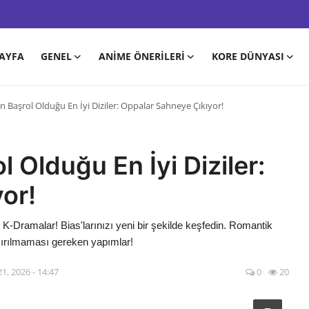
AYFA
GENEL
ANIME ÖNERILERI
KORE DÜNYASI
in Başrol Olduğu En İyi Diziler: Oppalar Sahneye Çıkıyor!
l Olduğu En İyi Diziler:
or!
i K-Dramalar! Bias'larınızı yeni bir şekilde keşfedin. Romantik
açırılmaması gereken yapımlar!
1, 2026 - 14:47
0
20