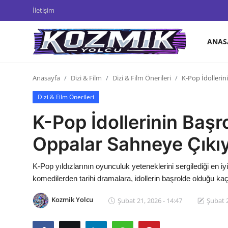
İletişim
ANAS
Anasayfa
Anasayfa
Dizi & Film
Dizi & Film Önerileri
K-Pop İdollerin
İletişim
Dizi & Film Önerileri
Genel
K-Pop İdollerinin Başro
Anime Önerileri
Oppalar Sahneye Çıkıy
Kore Dünyası
K-Pop yıldızlarının oyunculuk yeteneklerini sergilediği en iy
Anime Karakterleri
komedilerden tarihi dramalara, idollerin başrolde olduğu k
Anime
Kozmik Yolcu
Şubat 21, 2026 - 14:47
Şubat 2
Dizi & Film