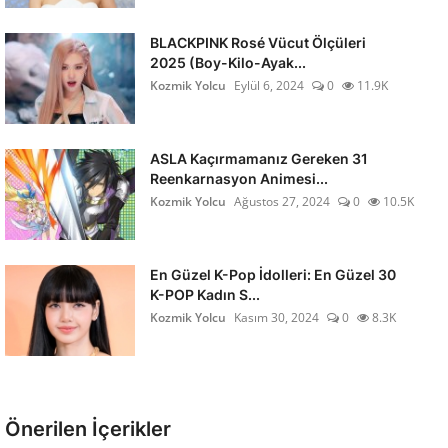
BLACKPINK Rosé Vücut Ölçüleri
2025 (Boy-Kilo-Ayak...
Kozmik Yolcu
Eylül 6, 2024
0
11.9K
ASLA Kaçırmamanız Gereken 31
Reenkarnasyon Animesi...
Kozmik Yolcu
Ağustos 27, 2024
0
10.5K
En Güzel K-Pop İdolleri: En Güzel 30
K-POP Kadın S...
Kozmik Yolcu
Kasım 30, 2024
0
8.3K
Önerilen İçerikler