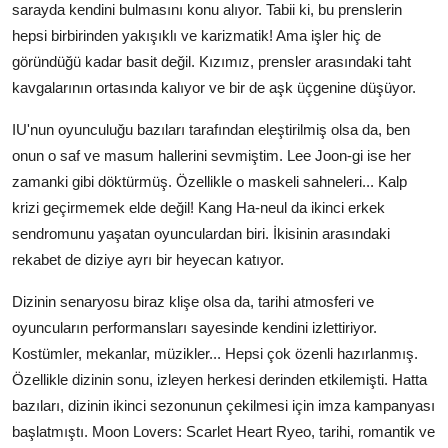
sarayda kendini bulmasını konu alıyor. Tabii ki, bu prenslerin
hepsi birbirinden yakışıklı ve karizmatik! Ama işler hiç de
göründüğü kadar basit değil. Kızımız, prensler arasındaki taht
kavgalarının ortasında kalıyor ve bir de aşk üçgenine düşüyor.
IU'nun oyunculuğu bazıları tarafından eleştirilmiş olsa da, ben
onun o saf ve masum hallerini sevmiştim. Lee Joon-gi ise her
zamanki gibi döktürmüş. Özellikle o maskeli sahneleri... Kalp
krizi geçirmemek elde değil! Kang Ha-neul da ikinci erkek
sendromunu yaşatan oyunculardan biri. İkisinin arasındaki
rekabet de diziye ayrı bir heyecan katıyor.
Dizinin senaryosu biraz klişe olsa da, tarihi atmosferi ve
oyuncuların performansları sayesinde kendini izlettiriyor.
Kostümler, mekanlar, müzikler... Hepsi çok özenli hazırlanmış.
Özellikle dizinin sonu, izleyen herkesi derinden etkilemişti. Hatta
bazıları, dizinin ikinci sezonunun çekilmesi için imza kampanyası
başlatmıştı. Moon Lovers: Scarlet Heart Ryeo, tarihi, romantik ve