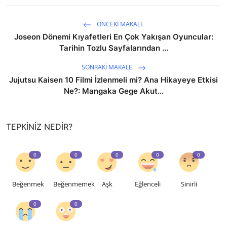
ÖNCEKI MAKALE
Joseon Dönemi Kıyafetleri En Çok Yakışan Oyuncular:
Tarihin Tozlu Sayfalarından ...
SONRAKI MAKALE
Jujutsu Kaisen 10 Filmi İzlenmeli mi? Ana Hikayeye Etkisi
Ne?: Mangaka Gege Akut...
TEPKINIZ NEDIR?
0
0
0
0
0
Beğenmek
Beğenmemek
Aşk
Eğlenceli
Sinirli
0
0