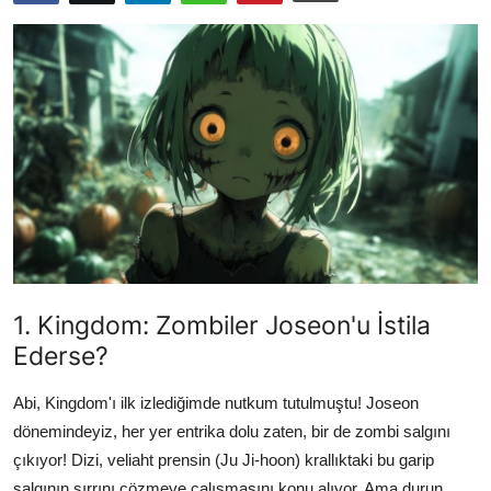
Testler
1. Kingdom: Zombiler Joseon'u İstila
Ederse?
Abi, Kingdom'ı ilk izlediğimde nutkum tutulmuştu! Joseon
dönemindeyiz, her yer entrika dolu zaten, bir de zombi salgını
çıkıyor! Dizi, veliaht prensin (Ju Ji-hoon) krallıktaki bu garip
salgının sırrını çözmeye çalışmasını konu alıyor. Ama durun,