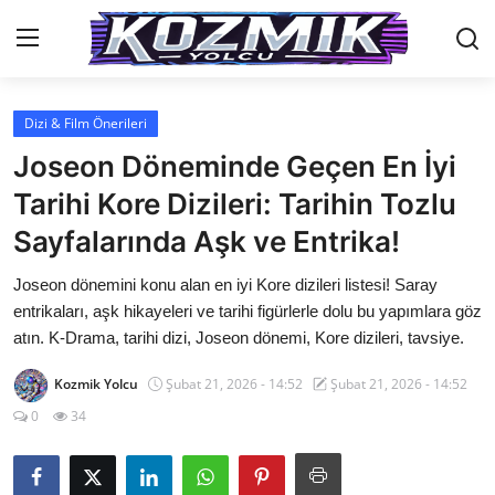
Dizi & Film Önerileri
Anasayfa
Joseon Döneminde Geçen En İyi
Genel
Tarihi Kore Dizileri: Tarihin Tozlu
Sayfalarında Aşk ve Entrika!
İletişim
Joseon dönemini konu alan en iyi Kore dizileri listesi! Saray
Anime Önerileri
entrikaları, aşk hikayeleri ve tarihi figürlerle dolu bu yapımlara göz
Kore Dünyası
atın. K-Drama, tarihi dizi, Joseon dönemi, Kore dizileri, tavsiye.
Anime Karakterleri
Kozmik Yolcu
Şubat 21, 2026 - 14:52
Şubat 21, 2026 - 14:52
0
34
Anime
Dizi & Film