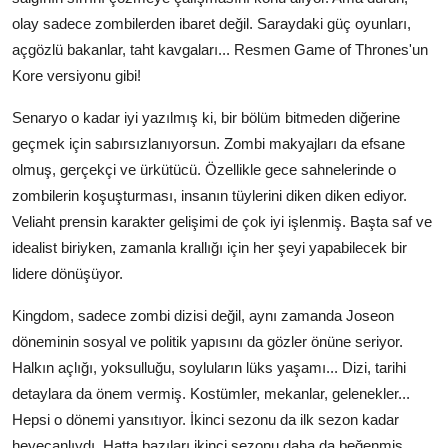
olay sadece zombilerden ibaret değil. Saraydaki güç oyunları,
açgözlü bakanlar, taht kavgaları... Resmen Game of Thrones'un
Kore versiyonu gibi!
Senaryo o kadar iyi yazılmış ki, bir bölüm bitmeden diğerine
geçmek için sabırsızlanıyorsun. Zombi makyajları da efsane
olmuş, gerçekçi ve ürkütücü. Özellikle gece sahnelerinde o
zombilerin koşuşturması, insanın tüylerini diken diken ediyor.
Veliaht prensin karakter gelişimi de çok iyi işlenmiş. Başta saf ve
idealist biriyken, zamanla krallığı için her şeyi yapabilecek bir
lidere dönüşüyor.
Kingdom, sadece zombi dizisi değil, aynı zamanda Joseon
döneminin sosyal ve politik yapısını da gözler önüne seriyor.
Halkın açlığı, yoksulluğu, soyluların lüks yaşamı... Dizi, tarihi
detaylara da önem vermiş. Kostümler, mekanlar, gelenekler...
Hepsi o dönemi yansıtıyor. İkinci sezonu da ilk sezon kadar
heyecanlıydı. Hatta bazıları ikinci sezonu daha da beğenmiş.