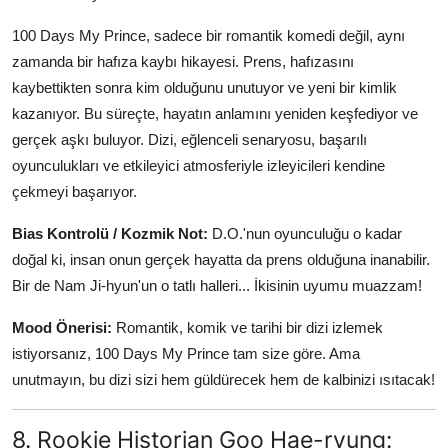
100 Days My Prince, sadece bir romantik komedi değil, aynı
zamanda bir hafıza kaybı hikayesi. Prens, hafızasını
kaybettikten sonra kim olduğunu unutuyor ve yeni bir kimlik
kazanıyor. Bu süreçte, hayatın anlamını yeniden keşfediyor ve
gerçek aşkı buluyor. Dizi, eğlenceli senaryosu, başarılı
oyunculukları ve etkileyici atmosferiyle izleyicileri kendine
çekmeyi başarıyor.
Bias Kontrolü / Kozmik Not:
D.O.'nun oyunculuğu o kadar
doğal ki, insan onun gerçek hayatta da prens olduğuna inanabilir.
Bir de Nam Ji-hyun'un o tatlı halleri... İkisinin uyumu muazzam!
Mood Önerisi:
Romantik, komik ve tarihi bir dizi izlemek
istiyorsanız, 100 Days My Prince tam size göre. Ama
unutmayın, bu dizi sizi hem güldürecek hem de kalbinizi ısıtacak!
8. Rookie Historian Goo Hae-ryung: