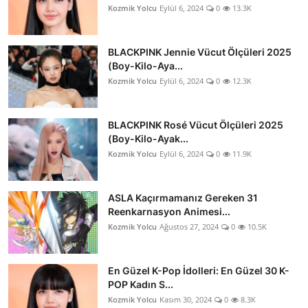
Kozmik Yolcu
Eylül 6, 2024
0
13.3K
BLACKPINK Jennie Vücut Ölçüleri 2025
(Boy-Kilo-Aya...
Kozmik Yolcu
Eylül 6, 2024
0
12.3K
BLACKPINK Rosé Vücut Ölçüleri 2025
(Boy-Kilo-Ayak...
Kozmik Yolcu
Eylül 6, 2024
0
11.9K
ASLA Kaçırmamanız Gereken 31
Reenkarnasyon Animesi...
Kozmik Yolcu
Ağustos 27, 2024
0
10.5K
En Güzel K-Pop İdolleri: En Güzel 30 K-
POP Kadın S...
Kozmik Yolcu
Kasım 30, 2024
0
8.3K