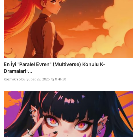
En İyi "Paralel Evren" (Multiverse) Konulu K-
Dramalar!:...
Kozmik Yolcu
Şubat 28, 2026
0
30