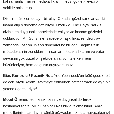
kahramanlar, hainler, fedakarlıklar... Hepsi çok etkileyici bir
şekilde anlatılmış.
Dizinin müzikleri de ayrı bir olay. O kadar güzel şarkılar var ki,
insanı alıp o döneme götürüyor. Özellikle "The Days" şarkısı,
dizinin en duygusal sahnelerinde çalıyor ve insanın gözlerini
dolduruyor. Mr. Sunshine, sadece bir aşk hikayesi değil, aynı
zamanda Joseon'un son dönemlerine bir ağıt. Bağımsızlık
mücadelesinin zorluklarını, insanların fedakarlıklarını ve vatan
sevgisini çok güzel bir şekilde anlatıyor. İzlerken hem
hüzünleniyor, hem de gurur duyuyorsunuz.
Bias Kontrolü / Kozmik Not:
Yoo Yeon-seok'un kötü çocuk rolü
de çok iyiydi. Adamı sevmeye çalışırken nefret etmek de ayrı bir
yetenek gerektiriyor!
Mood Önerisi:
Romantik, tarihi ve duygusal dizilerden
hoşlanıyorsanız, Mr. Sunshine'ı kesinlikle izlemelisiniz. Ama
mendillerinizi hazırlayın, çünkü gözyaşlarınızı tutamayacaksınız!