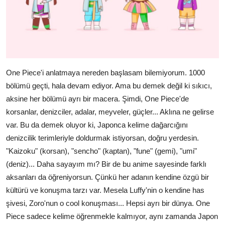
One Piece'i anlatmaya nereden başlasam bilemiyorum. 1000
bölümü geçti, hala devam ediyor. Ama bu demek değil ki sıkıcı,
aksine her bölümü ayrı bir macera. Şimdi, One Piece'de
korsanlar, denizciler, adalar, meyveler, güçler... Aklına ne gelirse
var. Bu da demek oluyor ki, Japonca kelime dağarcığını
denizcilik terimleriyle doldurmak istiyorsan, doğru yerdesin.
"Kaizoku" (korsan), "sencho" (kaptan), "fune" (gemi), "umi"
(deniz)... Daha sayayım mı? Bir de bu anime sayesinde farklı
aksanları da öğreniyorsun. Çünkü her adanın kendine özgü bir
kültürü ve konuşma tarzı var. Mesela Luffy'nin o kendine has
şivesi, Zoro'nun o cool konuşması... Hepsi ayrı bir dünya. One
Piece sadece kelime öğrenmekle kalmıyor, aynı zamanda Japon