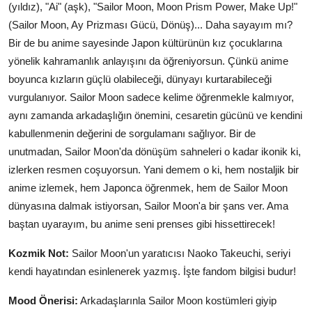
(yıldız), "Ai" (aşk), "Sailor Moon, Moon Prism Power, Make Up!"
(Sailor Moon, Ay Prizması Gücü, Dönüş)... Daha sayayım mı?
Bir de bu anime sayesinde Japon kültürünün kız çocuklarına
yönelik kahramanlık anlayışını da öğreniyorsun. Çünkü anime
boyunca kızların güçlü olabileceği, dünyayı kurtarabileceği
vurgulanıyor. Sailor Moon sadece kelime öğrenmekle kalmıyor,
aynı zamanda arkadaşlığın önemini, cesaretin gücünü ve kendini
kabullenmenin değerini de sorgulamanı sağlıyor. Bir de
unutmadan, Sailor Moon'da dönüşüm sahneleri o kadar ikonik ki,
izlerken resmen coşuyorsun. Yani demem o ki, hem nostaljik bir
anime izlemek, hem Japonca öğrenmek, hem de Sailor Moon
dünyasına dalmak istiyorsan, Sailor Moon'a bir şans ver. Ama
baştan uyarayım, bu anime seni prenses gibi hissettirecek!
Kozmik Not:
Sailor Moon'un yaratıcısı Naoko Takeuchi, seriyi
kendi hayatından esinlenerek yazmış. İşte fandom bilgisi budur!
Mood Önerisi:
Arkadaşlarınla Sailor Moon kostümleri giyip