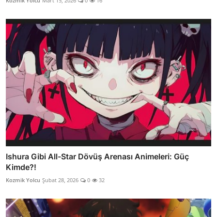
Kozmik Yolcu
Mart 15, 2026
0
16
Ishura Gibi All-Star Dövüş Arenası Animeleri: Güç
Kimde?!
Kozmik Yolcu
Şubat 28, 2026
0
32