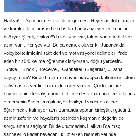
Haikyu!!... Spor anime sevenlerin gözdesi! Heyecan dolu maçları
ve karakterlerin arasındaki dostluk bağıyla izleyenleri kendine
bağlıyor. Şimdi, Haikyu!!'da voleybol var, takım var, rekabet var,
azim var... Her şey var! Bu da demek oluyor ki, Japonca'da
voleybol terimlerini, taktikleri ve motivasyonel kelimeleri ifade
eden bir sürü kelime öğrenmek istiyorsan, doğru yerdesin.
"Spike", "Block", "Receive", "Ganbatte!" (Başarılar)... Daha
sayayım mı? Bir de bu anime sayesinde Japon kültürünün takım
çalışmasına verdiği önemi de öğreniyorsun. Çünkü anime
boyunca birlikte çalışmanın, birbirine destek olmanın ve asla pes
etmemenin önemi vurgulanıyor. Haikyu!! sadece kelime
öğrenmekle kalmıyor, aynı zamanda sporun birleştirici gücünü,
azmin zaferini ve hayallerin peşinden koşmanın değerini de
sorgulamanı sağlıyor. Bir de unutmadan, Haikyu!!'da maç
sahneleri o kadar heyecanlı ki, izlerken resmen yerinde