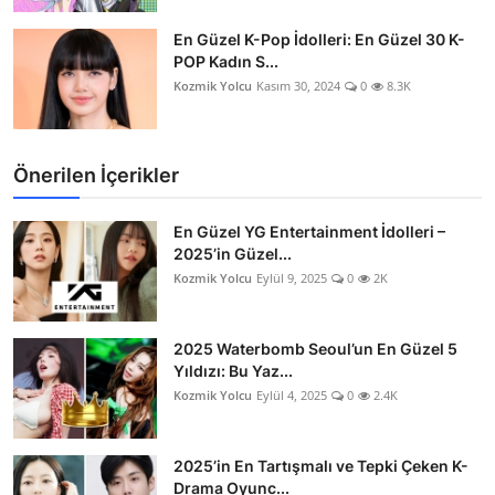
En Güzel K-Pop İdolleri: En Güzel 30 K-
POP Kadın S...
Kozmik Yolcu
Kasım 30, 2024
0
8.3K
Önerilen İçerikler
En Güzel YG Entertainment İdolleri –
2025’in Güzel...
Kozmik Yolcu
Eylül 9, 2025
0
2K
2025 Waterbomb Seoul’un En Güzel 5
Yıldızı: Bu Yaz...
Kozmik Yolcu
Eylül 4, 2025
0
2.4K
2025’in En Tartışmalı ve Tepki Çeken K-
Drama Oyunc...