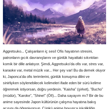
Aggretsuko... Çalışanların iç sesi! Ofis hayatının stresini,
patronların gıcık davranışlarını ve günlük hayattaki sıkıntıları
komik bir dille anlatıyor. Şimdi, Aggretsuko'da ofis var, stres var,
karaoke var, metal müzik var... Her şey var! Bu da demek oluyor
ki, Japonca'da ofis terimlerini, günlük konuşma dilini ve
sinirliyken söylenebilecek kelimeleri ifade eden bir sürü kelime
öğrenmek istiyorsan, doğru yerdesin. "Kaisha" (şirket), "Bucho"
(müdür), "Karoke", "Shine!" (Öl!)... Daha sayayım mı? Bir de bu
anime sayesinde Japon kültürünün çalışma hayatına bakış
açısını da öğreniyorsun. Çünkü anime boyunca işkolikliğin,