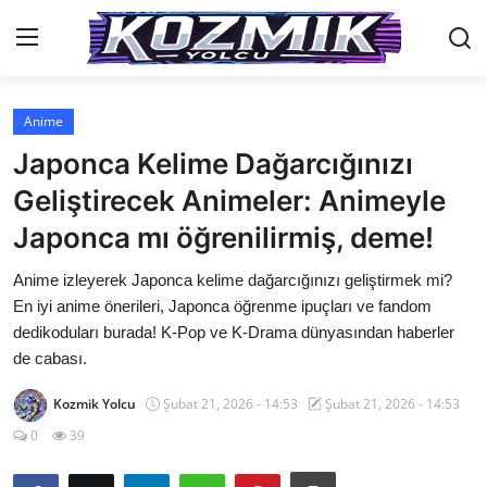
Anime
Anasayfa
Japonca Kelime Dağarcığınızı
İletişim
Geliştirecek Animeler: Animeyle
Japonca mı öğrenilirmiş, deme!
Genel
Anime izleyerek Japonca kelime dağarcığınızı geliştirmek mi?
Anime Önerileri
En iyi anime önerileri, Japonca öğrenme ipuçları ve fandom
Kore Dünyası
dedikoduları burada! K-Pop ve K-Drama dünyasından haberler
de cabası.
Anime Karakterleri
Kozmik Yolcu
Şubat 21, 2026 - 14:53
Şubat 21, 2026 - 14:53
Anime
0
39
Dizi & Film