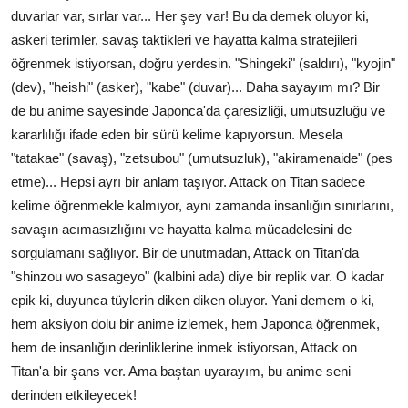
duvarlar var, sırlar var... Her şey var! Bu da demek oluyor ki,
askeri terimler, savaş taktikleri ve hayatta kalma stratejileri
öğrenmek istiyorsan, doğru yerdesin. "Shingeki" (saldırı), "kyojin"
(dev), "heishi" (asker), "kabe" (duvar)... Daha sayayım mı? Bir
de bu anime sayesinde Japonca'da çaresizliği, umutsuzluğu ve
kararlılığı ifade eden bir sürü kelime kapıyorsun. Mesela
"tatakae" (savaş), "zetsubou" (umutsuzluk), "akiramenaide" (pes
etme)... Hepsi ayrı bir anlam taşıyor. Attack on Titan sadece
kelime öğrenmekle kalmıyor, aynı zamanda insanlığın sınırlarını,
savaşın acımasızlığını ve hayatta kalma mücadelesini de
sorgulamanı sağlıyor. Bir de unutmadan, Attack on Titan'da
"shinzou wo sasageyo" (kalbini ada) diye bir replik var. O kadar
epik ki, duyunca tüylerin diken diken oluyor. Yani demem o ki,
hem aksiyon dolu bir anime izlemek, hem Japonca öğrenmek,
hem de insanlığın derinliklerine inmek istiyorsan, Attack on
Titan'a bir şans ver. Ama baştan uyarayım, bu anime seni
derinden etkileyecek!