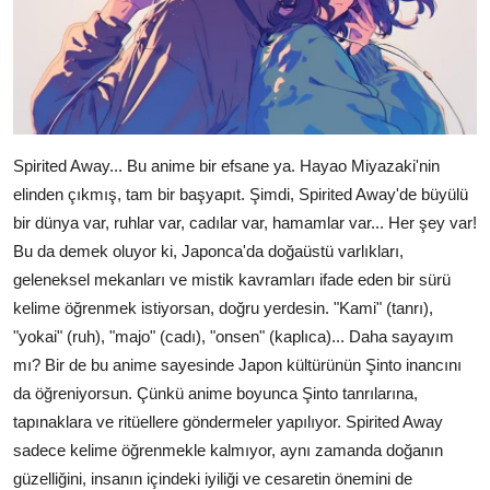
Spirited Away... Bu anime bir efsane ya. Hayao Miyazaki'nin
elinden çıkmış, tam bir başyapıt. Şimdi, Spirited Away'de büyülü
bir dünya var, ruhlar var, cadılar var, hamamlar var... Her şey var!
Bu da demek oluyor ki, Japonca'da doğaüstü varlıkları,
geleneksel mekanları ve mistik kavramları ifade eden bir sürü
kelime öğrenmek istiyorsan, doğru yerdesin. "Kami" (tanrı),
"yokai" (ruh), "majo" (cadı), "onsen" (kaplıca)... Daha sayayım
mı? Bir de bu anime sayesinde Japon kültürünün Şinto inancını
da öğreniyorsun. Çünkü anime boyunca Şinto tanrılarına,
tapınaklara ve ritüellere göndermeler yapılıyor. Spirited Away
sadece kelime öğrenmekle kalmıyor, aynı zamanda doğanın
güzelliğini, insanın içindeki iyiliği ve cesaretin önemini de