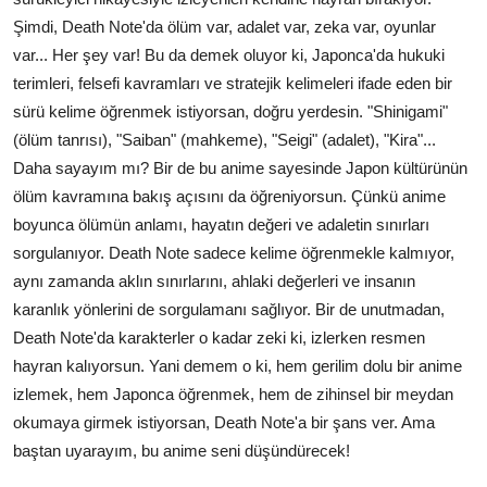
Şimdi, Death Note'da ölüm var, adalet var, zeka var, oyunlar
var... Her şey var! Bu da demek oluyor ki, Japonca'da hukuki
terimleri, felsefi kavramları ve stratejik kelimeleri ifade eden bir
sürü kelime öğrenmek istiyorsan, doğru yerdesin. "Shinigami"
(ölüm tanrısı), "Saiban" (mahkeme), "Seigi" (adalet), "Kira"...
Daha sayayım mı? Bir de bu anime sayesinde Japon kültürünün
ölüm kavramına bakış açısını da öğreniyorsun. Çünkü anime
boyunca ölümün anlamı, hayatın değeri ve adaletin sınırları
sorgulanıyor. Death Note sadece kelime öğrenmekle kalmıyor,
aynı zamanda aklın sınırlarını, ahlaki değerleri ve insanın
karanlık yönlerini de sorgulamanı sağlıyor. Bir de unutmadan,
Death Note'da karakterler o kadar zeki ki, izlerken resmen
hayran kalıyorsun. Yani demem o ki, hem gerilim dolu bir anime
izlemek, hem Japonca öğrenmek, hem de zihinsel bir meydan
okumaya girmek istiyorsan, Death Note'a bir şans ver. Ama
baştan uyarayım, bu anime seni düşündürecek!