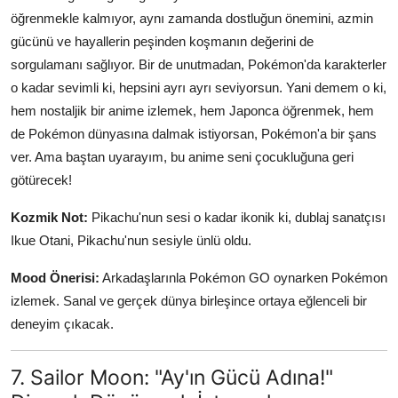
öğrenmekle kalmıyor, aynı zamanda dostluğun önemini, azmin
gücünü ve hayallerin peşinden koşmanın değerini de
sorgulamanı sağlıyor. Bir de unutmadan, Pokémon'da karakterler
o kadar sevimli ki, hepsini ayrı ayrı seviyorsun. Yani demem o ki,
hem nostaljik bir anime izlemek, hem Japonca öğrenmek, hem
de Pokémon dünyasına dalmak istiyorsan, Pokémon'a bir şans
ver. Ama baştan uyarayım, bu anime seni çocukluğuna geri
götürecek!
Kozmik Not:
Pikachu'nun sesi o kadar ikonik ki, dublaj sanatçısı
Ikue Otani, Pikachu'nun sesiyle ünlü oldu.
Mood Önerisi:
Arkadaşlarınla Pokémon GO oynarken Pokémon
izlemek. Sanal ve gerçek dünya birleşince ortaya eğlenceli bir
deneyim çıkacak.
7. Sailor Moon: "Ay'ın Gücü Adına!"