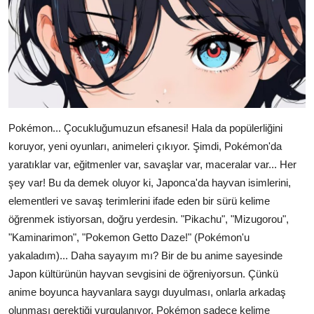
Pokémon... Çocukluğumuzun efsanesi! Hala da popülerliğini
koruyor, yeni oyunları, animeleri çıkıyor. Şimdi, Pokémon'da
yaratıklar var, eğitmenler var, savaşlar var, maceralar var... Her
şey var! Bu da demek oluyor ki, Japonca'da hayvan isimlerini,
elementleri ve savaş terimlerini ifade eden bir sürü kelime
öğrenmek istiyorsan, doğru yerdesin. "Pikachu", "Mizugorou",
"Kaminarimon", "Pokemon Getto Daze!" (Pokémon'u
yakaladım)... Daha sayayım mı? Bir de bu anime sayesinde
Japon kültürünün hayvan sevgisini de öğreniyorsun. Çünkü
anime boyunca hayvanlara saygı duyulması, onlarla arkadaş
olunması gerektiği vurgulanıyor. Pokémon sadece kelime