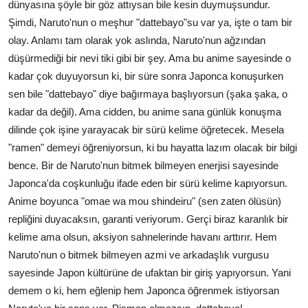
dünyasına şöyle bir göz attıysan bile kesin duymuşsundur.
Şimdi, Naruto'nun o meşhur "dattebayo"su var ya, işte o tam bir
olay. Anlamı tam olarak yok aslında, Naruto'nun ağzından
düşürmediği bir nevi tiki gibi bir şey. Ama bu anime sayesinde o
kadar çok duyuyorsun ki, bir süre sonra Japonca konuşurken
sen bile "dattebayo" diye bağırmaya başlıyorsun (şaka şaka, o
kadar da değil). Ama cidden, bu anime sana günlük konuşma
dilinde çok işine yarayacak bir sürü kelime öğretecek. Mesela
"ramen" demeyi öğreniyorsun, ki bu hayatta lazım olacak bir bilgi
bence. Bir de Naruto'nun bitmek bilmeyen enerjisi sayesinde
Japonca'da coşkunluğu ifade eden bir sürü kelime kapıyorsun.
Anime boyunca "omae wa mou shindeiru" (sen zaten ölüsün)
repliğini duyacaksın, garanti veriyorum. Gerçi biraz karanlık bir
kelime ama olsun, aksiyon sahnelerinde havanı arttırır. Hem
Naruto'nun o bitmek bilmeyen azmi ve arkadaşlık vurgusu
sayesinde Japon kültürüne de ufaktan bir giriş yapıyorsun. Yani
demem o ki, hem eğlenip hem Japonca öğrenmek istiyorsan