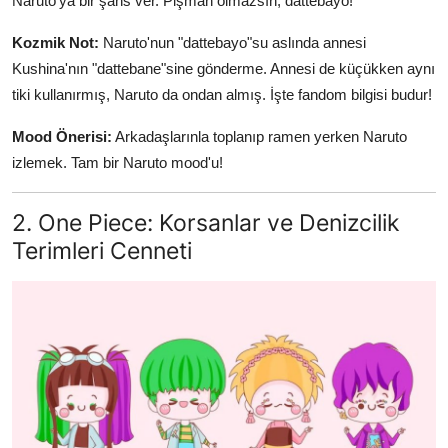
Naruto'ya bir şans ver. Pişman olmazsın, dattebayo!
Kozmik Not:
Naruto'nun "dattebayo"su aslında annesi
Kushina'nın "dattebane"sine gönderme. Annesi de küçükken aynı
tiki kullanırmış, Naruto da ondan almış. İşte fandom bilgisi budur!
Mood Önerisi:
Arkadaşlarınla toplanıp ramen yerken Naruto
izlemek. Tam bir Naruto mood'u!
2. One Piece: Korsanlar ve Denizcilik
Terimleri Cenneti