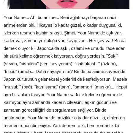
Your Name... Ah, bu anime... Beni ağlatmayı başaran nadir
animelerden biri. Hikayesi o kadar güzel, o kadar duygusal ki,
izlerken resmen kalbim sıkıştı. Şimdi, Your Name'de aşk var,
kader var, zaman yolculuğu var, kayıp var... Her şey var! Bu da
demek oluyor ki, Japonca'da aşkı, özlemi ve umudu ifade eden
bir sürü kelime öğrenmek istiyorsan, doğru yerdesin. "Suki"
(sevgi), "aishiteru" (seni seviyorum), "natsukashii" (özlem),
"kibou" (umut)... Daha sayayım mı? Bir de bu anime sayesinde
Japon kültürünün geleneksel yönlerini de keşfediyorsun. Mesela
"musubi" (bağ), "kamisama" (tanrı), "omamori" (muska)... Hepsi
ayrı bir anlam taşıyor. Your Name sadece kelime öğrenmekle
kalmıyor, aynı zamanda kaderin cilvesini, aşkın gücünü ve
zamanın göreceliliğini de sorgulamanı sağlıyor. Bir de
unutmadan, Your Name'de müzikler o kadar güzel ki, dinlerken
resmen ruhun dinleniyor. Yani demem o ki, hem romantik bir