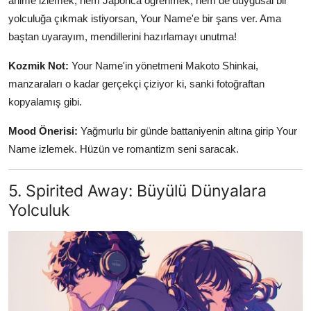
anime izlemek, hem Japonca öğrenmek, hem de duygusal bir
yolculuğa çıkmak istiyorsan, Your Name'e bir şans ver. Ama
baştan uyarayım, mendillerini hazırlamayı unutma!
Kozmik Not:
Your Name'in yönetmeni Makoto Shinkai,
manzaraları o kadar gerçekçi çiziyor ki, sanki fotoğraftan
kopyalamış gibi.
Mood Önerisi:
Yağmurlu bir günde battaniyenin altına girip Your
Name izlemek. Hüzün ve romantizm seni saracak.
5. Spirited Away: Büyülü Dünyalara
Yolculuk