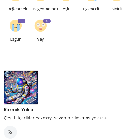
Beğenmek
Beğenmemek
Aşk
Eğlenceli
Sinirli
0
0
Üzgün
Vay
Kozmik Yolcu
Çeşitli içerikler yazmayı seven bir kozmos yolcusu.