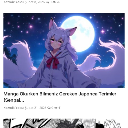
Kozmik Yolcu
Şubat 8, 2026
0
76
Manga Okurken Bilmeniz Gereken Japonca Terimler
(Senpai...
Kozmik Yolcu
Şubat 21, 2026
0
41