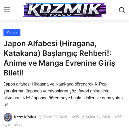
Manga
Anasayfa
Japon Alfabesi (Hiragana,
İletişim
Katakana) Başlangıç Rehberi!:
Anime ve Manga Evrenine Giriş
Genel
Bileti!
Anime Önerileri
Japon alfabesi Hiragana ve Katakana öğrenerek K-Pop
Kore Dünyası
şarkılarının Japonca versiyonlarını çöz, favori animelerini
altyazısız izle! Japonca öğrenmeye başla, idollerinle daha yakın
Anime Karakterleri
ol!
Anime
Kozmik Yolcu
Şubat 21, 2026 - 14:55
Şubat 21, 2026 - 14:55
Dizi & Film
0
42