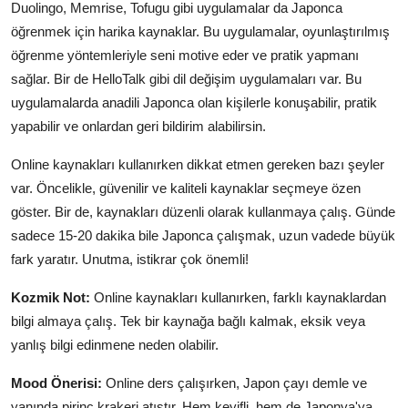
Duolingo, Memrise, Tofugu gibi uygulamalar da Japonca
öğrenmek için harika kaynaklar. Bu uygulamalar, oyunlaştırılmış
öğrenme yöntemleriyle seni motive eder ve pratik yapmanı
sağlar. Bir de HelloTalk gibi dil değişim uygulamaları var. Bu
uygulamalarda anadili Japonca olan kişilerle konuşabilir, pratik
yapabilir ve onlardan geri bildirim alabilirsin.
Online kaynakları kullanırken dikkat etmen gereken bazı şeyler
var. Öncelikle, güvenilir ve kaliteli kaynaklar seçmeye özen
göster. Bir de, kaynakları düzenli olarak kullanmaya çalış. Günde
sadece 15-20 dakika bile Japonca çalışmak, uzun vadede büyük
fark yaratır. Unutma, istikrar çok önemli!
Kozmik Not:
Online kaynakları kullanırken, farklı kaynaklardan
bilgi almaya çalış. Tek bir kaynağa bağlı kalmak, eksik veya
yanlış bilgi edinmene neden olabilir.
Mood Önerisi:
Online ders çalışırken, Japon çayı demle ve
yanında pirinç krakeri atıştır. Hem keyifli, hem de Japonya'ya