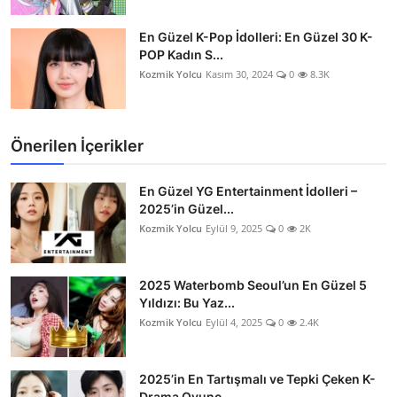
En Güzel K-Pop İdolleri: En Güzel 30 K-
POP Kadın S...
Kozmik Yolcu
Kasım 30, 2024
0
8.3K
Önerilen İçerikler
En Güzel YG Entertainment İdolleri –
2025’in Güzel...
Kozmik Yolcu
Eylül 9, 2025
0
2K
2025 Waterbomb Seoul’un En Güzel 5
Yıldızı: Bu Yaz...
Kozmik Yolcu
Eylül 4, 2025
0
2.4K
2025’in En Tartışmalı ve Tepki Çeken K-
Drama Oyunc...