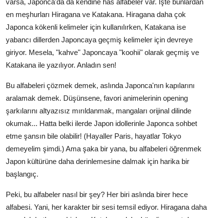
varsa, Japonca'da da kendine has alfabeler var. İşte bunlardan
en meşhurları Hiragana ve Katakana. Hiragana daha çok
Japonca kökenli kelimeler için kullanılırken, Katakana ise
yabancı dillerden Japoncaya geçmiş kelimeler için devreye
giriyor. Mesela, "kahve" Japoncaya "koohii" olarak geçmiş ve
Katakana ile yazılıyor. Anladın sen!
Bu alfabeleri çözmek demek, aslında Japonca'nın kapılarını
aralamak demek. Düşünsene, favori animelerinin opening
şarkılarını altyazısız mırıldanmak, mangaları orijinal dilinde
okumak... Hatta belki ilerde Japon idollerinle Japonca sohbet
etme şansın bile olabilir! (Hayaller Paris, hayatlar Tokyo
demeyelim şimdi.) Ama şaka bir yana, bu alfabeleri öğrenmek
Japon kültürüne daha derinlemesine dalmak için harika bir
başlangıç.
Peki, bu alfabeler nasıl bir şey? Her biri aslında birer hece
alfabesi. Yani, her karakter bir sesi temsil ediyor. Hiragana daha