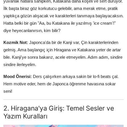
yuvarlak hatlara sahipken, Katakana daha köşeli ve sert duruyor.
İlk başta biraz göz korkutucu gelebilir, ama merak etme, pratik
yaptıkça gözün alışacak ve karakterleri tanımaya başlayacaksın.
Hatta belki bir gün "Aa, bu Katakana ile yazılmış 'ice cream'!"
diye heyecanlanırsın, kim bilir?
Kozmik Not:
Japonca'da bir de Kanji var, Çin karakterlerinden
gelmiş. Ama başlangıç için Hiragana ve Katakana yeter de artar
bile. Kanji'ye sonra bakarız, acele etmeyelim. Adım adım, sindire
sindire ilerleyelim.
Mood Önerisi:
Ders çalışırken arkaya sakin bir lo-fi beats çal.
Hem motive eder, hem de Japonca öğrenme havasına sokar
seni!
2. Hiragana'ya Giriş: Temel Sesler ve
Yazım Kuralları