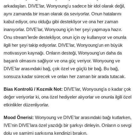
arkadaşları. DIVE'lar, Wonyoung'u sadece bir idol olarak değil,
aynı zamanda bir insan olarak da seviyorlar. Onun hatalarını
kabul ediyor, onu olduğu gibi destekliyor ve ona her zaman
inanıyorlar. DIVE'lar, Wonyoung için her şeyi yapmaya hazır.
Onu stream'lerde destekliyor, onun için oy kullanıyor ve onunla
ilgili her şeyi takip ediyorlar. DIVE'lar, Wonyoung'un en büyük
motivasyon kaynağı. Onların desteği, Wonyoung'un daha da
başarılı olmasını sağlıyor ve ona güç veriyor. Wonyoung ve
DIVE'lar arasındaki bağ, çok özel ve güçlü bir bağ. Bu bağ,
sonsuza kadar sürecek ve onları her zaman bir arada tutacak.
Bias Kontrolü / Kozmik Not:
DIVE'lar, Wonyoung'a o kadar çok
değer veriyorlar ki, ona özel hediyeler alıyorlar ve onunla ilgili özel
etkinlikler düzenliyorlar.
Mood Önerisi:
Wonyoung ve DIVE'lar arasındaki bağı kutlarken,
IVE'nin DIVE'lara özel yazdığı bir şarkıyı dinleyin. Onların o sevgi
dolu ve samimi şarkısına kendinizi bırakın.