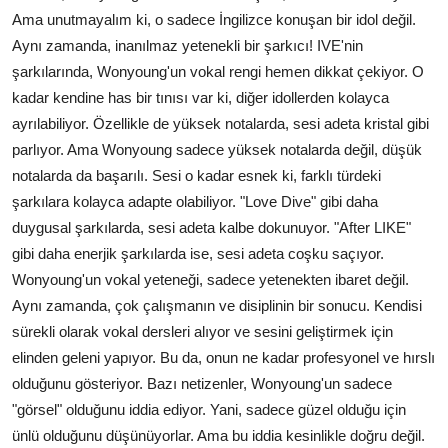
Ama unutmayalım ki, o sadece İngilizce konuşan bir idol değil.
Aynı zamanda, inanılmaz yetenekli bir şarkıcı! IVE'nin
şarkılarında, Wonyoung'un vokal rengi hemen dikkat çekiyor. O
kadar kendine has bir tınısı var ki, diğer idollerden kolayca
ayrılabiliyor. Özellikle de yüksek notalarda, sesi adeta kristal gibi
parlıyor. Ama Wonyoung sadece yüksek notalarda değil, düşük
notalarda da başarılı. Sesi o kadar esnek ki, farklı türdeki
şarkılara kolayca adapte olabiliyor. "Love Dive" gibi daha
duygusal şarkılarda, sesi adeta kalbe dokunuyor. "After LIKE"
gibi daha enerjik şarkılarda ise, sesi adeta coşku saçıyor.
Wonyoung'un vokal yeteneği, sadece yetenekten ibaret değil.
Aynı zamanda, çok çalışmanın ve disiplinin bir sonucu. Kendisi
sürekli olarak vokal dersleri alıyor ve sesini geliştirmek için
elinden geleni yapıyor. Bu da, onun ne kadar profesyonel ve hırslı
olduğunu gösteriyor. Bazı netizenler, Wonyoung'un sadece
"görsel" olduğunu iddia ediyor. Yani, sadece güzel olduğu için
ünlü olduğunu düşünüyorlar. Ama bu iddia kesinlikle doğru değil.