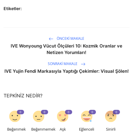
Etiketler:
ÖNCEKI MAKALE
IVE Wonyoung Vücut Ölçüleri 10: Kozmik Oranlar ve
Netizen Yorumları!
SONRAKI MAKALE
IVE Yujin Fendi Markasıyla Yaptığı Çekimler: Visual Şölen!
TEPKINIZ NEDIR?
0
0
0
0
0
Beğenmek
Beğenmemek
Aşk
Eğlenceli
Sinirli