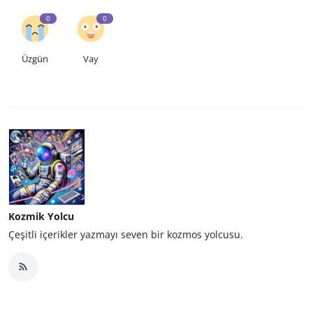
0
0
Üzgün
Vay
Kozmik Yolcu
Çeşitli içerikler yazmayı seven bir kozmos yolcusu.