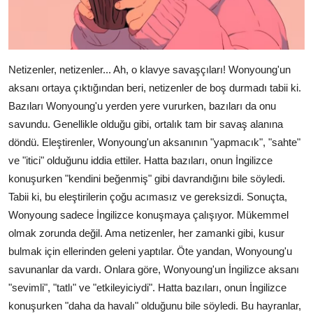
Netizenler, netizenler... Ah, o klavye savaşçıları! Wonyoung'un
aksanı ortaya çıktığından beri, netizenler de boş durmadı tabii ki.
Bazıları Wonyoung'u yerden yere vururken, bazıları da onu
savundu. Genellikle olduğu gibi, ortalık tam bir savaş alanına
döndü. Eleştirenler, Wonyoung'un aksanının "yapmacık", "sahte"
ve "itici" olduğunu iddia ettiler. Hatta bazıları, onun İngilizce
konuşurken "kendini beğenmiş" gibi davrandığını bile söyledi.
Tabii ki, bu eleştirilerin çoğu acımasız ve gereksizdi. Sonuçta,
Wonyoung sadece İngilizce konuşmaya çalışıyor. Mükemmel
olmak zorunda değil. Ama netizenler, her zamanki gibi, kusur
bulmak için ellerinden geleni yaptılar. Öte yandan, Wonyoung'u
savunanlar da vardı. Onlara göre, Wonyoung'un İngilizce aksanı
"sevimli", "tatlı" ve "etkileyiciydi". Hatta bazıları, onun İngilizce
konuşurken "daha da havalı" olduğunu bile söyledi. Bu hayranlar,