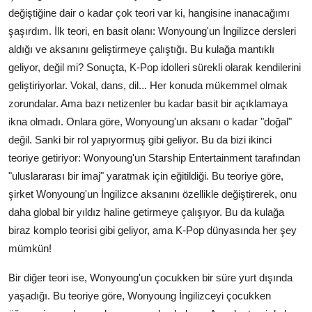
değiştiğine dair o kadar çok teori var ki, hangisine inanacağımı
şaşırdım. İlk teori, en basit olanı: Wonyoung'un İngilizce dersleri
aldığı ve aksanını geliştirmeye çalıştığı. Bu kulağa mantıklı
geliyor, değil mi? Sonuçta, K-Pop idolleri sürekli olarak kendilerini
geliştiriyorlar. Vokal, dans, dil... Her konuda mükemmel olmak
zorundalar. Ama bazı netizenler bu kadar basit bir açıklamaya
ikna olmadı. Onlara göre, Wonyoung'un aksanı o kadar "doğal"
değil. Sanki bir rol yapıyormuş gibi geliyor. Bu da bizi ikinci
teoriye getiriyor: Wonyoung'un Starship Entertainment tarafından
"uluslararası bir imaj" yaratmak için eğitildiği. Bu teoriye göre,
şirket Wonyoung'un İngilizce aksanını özellikle değiştirerek, onu
daha global bir yıldız haline getirmeye çalışıyor. Bu da kulağa
biraz komplo teorisi gibi geliyor, ama K-Pop dünyasında her şey
mümkün!
Bir diğer teori ise, Wonyoung'un çocukken bir süre yurt dışında
yaşadığı. Bu teoriye göre, Wonyoung İngilizceyi çocukken