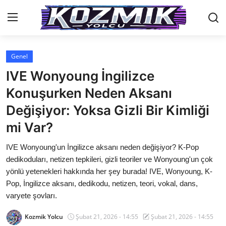
Genel
Anasayfa
IVE Wonyoung İngilizce
İletişim
Konuşurken Neden Aksanı
Değişiyor: Yoksa Gizli Bir Kimliği
Genel
mi Var?
Anime Önerileri
IVE Wonyoung'un İngilizce aksanı neden değişiyor? K-Pop
Kore Dünyası
dedikoduları, netizen tepkileri, gizli teoriler ve Wonyoung'un çok
yönlü yetenekleri hakkında her şey burada! IVE, Wonyoung, K-
Anime Karakterleri
Pop, İngilizce aksanı, dedikodu, netizen, teori, vokal, dans,
varyete şovları.
Anime
Kozmik Yolcu
Şubat 21, 2026 - 14:55
Şubat 21, 2026 - 14:55
Dizi & Film