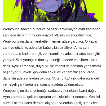
Wonyoung sadece güzel ve iyi şarkı söylemiyor, aynı zamanda
sahnede de bir fırtına gibi esiyor! IVE'nin koreografilerinde,
Wonyoung'un dans hareketleri hemen göze çarpıyor. O kadar
zarif ve güçlü ki, adeta bir kuğu gibi süzülüyor. Ama aynı
zamanda, o kadar enerjik ve dinamik ki, adeta bir ateş topu gibi
yanıyor. Wonyoung'un dans yeteneği, sadece teknikten ibaret
değil. Aynı zamanda, duyguyu ve ifadeyi de dansına yansıtmayı
başarıyor. "Eleven" gibi daha seksi ve karizmatik şarkılarda,
dansıyla adeta meydan okuyor. "After LIKE" gibi daha eğlenceli
ve neşeli şarkılarda ise, dansıyla adeta gülümsetiyor.
Wonyoung'un dans yeteneği, sadece yetenekten ibaret değil.
Aynı zamanda, çok çalışmanın ve disiplinin bir sonucu. Kendisi
sürekli olarak dans dersleri alıyor ve vücudunu geliştirmek için