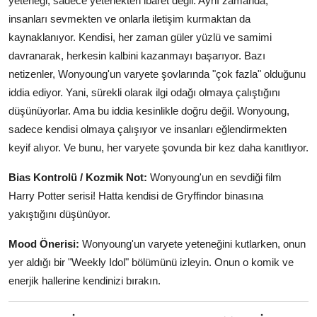
yeteneği, sadece yetenekten ibaret değil. Aynı zamanda,
insanları sevmekten ve onlarla iletişim kurmaktan da
kaynaklanıyor. Kendisi, her zaman güler yüzlü ve samimi
davranarak, herkesin kalbini kazanmayı başarıyor. Bazı
netizenler, Wonyoung'un varyete şovlarında "çok fazla" olduğunu
iddia ediyor. Yani, sürekli olarak ilgi odağı olmaya çalıştığını
düşünüyorlar. Ama bu iddia kesinlikle doğru değil. Wonyoung,
sadece kendisi olmaya çalışıyor ve insanları eğlendirmekten
keyif alıyor. Ve bunu, her varyete şovunda bir kez daha kanıtlıyor.
Bias Kontrolü / Kozmik Not:
Wonyoung'un en sevdiği film
Harry Potter serisi! Hatta kendisi de Gryffindor binasına
yakıştığını düşünüyor.
Mood Önerisi:
Wonyoung'un varyete yeteneğini kutlarken, onun
yer aldığı bir "Weekly Idol" bölümünü izleyin. Onun o komik ve
enerjik hallerine kendinizi bırakın.