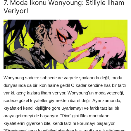
7. Moda İkonu Wonyoung: Stiliyle İlham
Veriyor!
Wonyoung sadece sahnede ve varyete şovlarında değil, moda
dünyasında da bir ikon haline geldi! O kadar kendine has bir tarzı
var ki, genç kızlara ilham veriyor. Wonyoung'un moda yeteneği,
sadece güzel kıyafetler giymekten ibaret değil. Aynı zamanda,
kıyafetleri kendi kişiliğine göre uyarlamayı ve farklı tarzları bir
araya getirmeyi de başarıyor. "Dior" gibi lüks markaların
kıyafetlerini giyerken bile, kendi tarzını korumayı başarıyor.
"Streetwear" tarzı kıyafetleri giyerken bile, zarif ve şık görünmeyi