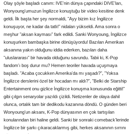
Olay şöyle başladı canım: IVE'nin dünya çapındaki DIVE'ları,
Wonyoung'umuzun İngilizce konuştuğu bir video kesitine denk
geldi. İlk başta her şey normaldi, "Ayy bizim kız İngilizce
konuşuyor, ne kadar da tatlı!" nidaları yükseldi. Ama sonra o
meşhur "aksan kayması" fark edildi. Sanki Wonyoung, İngilizce
konuşurken bambaşka birine dönüşüyordu! Bazıları Amerikan
aksanına yakın olduğunu iddia ederken, bazıları daha
"uluslararası" bir havada olduğunu savundu. Tabii ki, K-Pop
fandom'ı boş durur mu? Hemen teoriler havada uçuşmaya
başladı. "Acaba çocukken Amerika'da mı yaşadı?", "Yoksa
İngilizce derslerini özel bir hocadan mı aldı?", "Belki de Starship
Entertainment onu gizlice İngilizce konuşma konusunda eğitti!"
gibi çılgın senaryolar yazıldı çizildi. Netizenler de olaya dahil
olunca, ortalık tam bir dedikodu kazanına döndü. O günden beri
Wonyoung'un aksanı, K-Pop dünyasının en çok tartışılan
konularından biri haline geldi. Sanki bir sonraki comeback'lerinde
İngilizce bir şarkı çıkaracaklarmış gibi, herkes aksanının sırrını