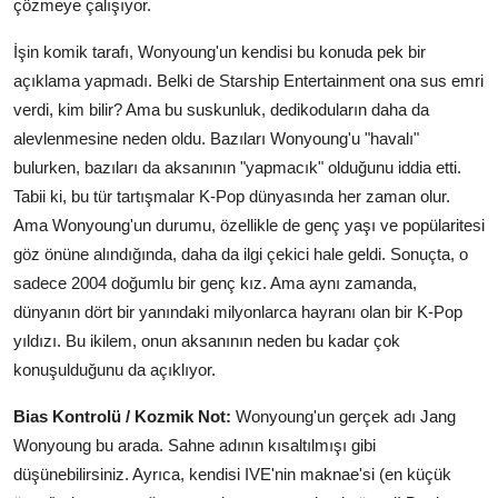
çözmeye çalışıyor.
İşin komik tarafı, Wonyoung'un kendisi bu konuda pek bir
açıklama yapmadı. Belki de Starship Entertainment ona sus emri
verdi, kim bilir? Ama bu suskunluk, dedikoduların daha da
alevlenmesine neden oldu. Bazıları Wonyoung'u "havalı"
bulurken, bazıları da aksanının "yapmacık" olduğunu iddia etti.
Tabii ki, bu tür tartışmalar K-Pop dünyasında her zaman olur.
Ama Wonyoung'un durumu, özellikle de genç yaşı ve popülaritesi
göz önüne alındığında, daha da ilgi çekici hale geldi. Sonuçta, o
sadece 2004 doğumlu bir genç kız. Ama aynı zamanda,
dünyanın dört bir yanındaki milyonlarca hayranı olan bir K-Pop
yıldızı. Bu ikilem, onun aksanının neden bu kadar çok
konuşulduğunu da açıklıyor.
Bias Kontrolü / Kozmik Not:
Wonyoung'un gerçek adı Jang
Wonyoung bu arada. Sahne adının kısaltılmışı gibi
düşünebilirsiniz. Ayrıca, kendisi IVE'nin maknae'si (en küçük