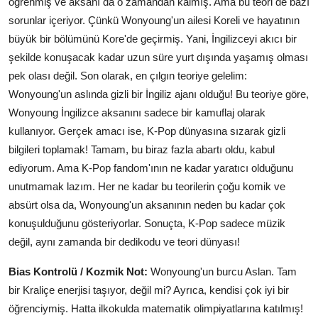
öğrenmiş ve aksanı da o zamandan kalmış. Ama bu teori de bazı
sorunlar içeriyor. Çünkü Wonyoung'un ailesi Koreli ve hayatının
büyük bir bölümünü Kore'de geçirmiş. Yani, İngilizceyi akıcı bir
şekilde konuşacak kadar uzun süre yurt dışında yaşamış olması
pek olası değil. Son olarak, en çılgın teoriye gelelim:
Wonyoung'un aslında gizli bir İngiliz ajanı olduğu! Bu teoriye göre,
Wonyoung İngilizce aksanını sadece bir kamuflaj olarak
kullanıyor. Gerçek amacı ise, K-Pop dünyasına sızarak gizli
bilgileri toplamak! Tamam, bu biraz fazla abartı oldu, kabul
ediyorum. Ama K-Pop fandom'ının ne kadar yaratıcı olduğunu
unutmamak lazım. Her ne kadar bu teorilerin çoğu komik ve
absürt olsa da, Wonyoung'un aksanının neden bu kadar çok
konuşulduğunu gösteriyorlar. Sonuçta, K-Pop sadece müzik
değil, aynı zamanda bir dedikodu ve teori dünyası!
Bias Kontrolü / Kozmik Not:
Wonyoung'un burcu Aslan. Tam
bir Kraliçe enerjisi taşıyor, değil mi? Ayrıca, kendisi çok iyi bir
öğrenciymiş. Hatta ilkokulda matematik olimpiyatlarına katılmış!