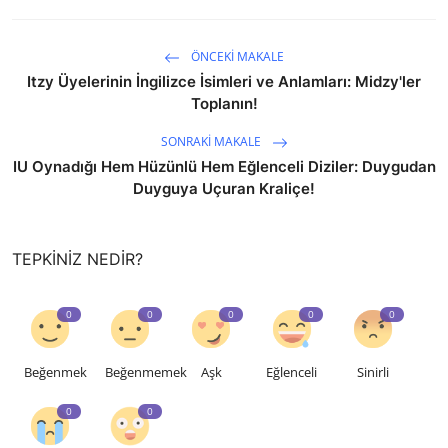
ÖNCEKI MAKALE
Itzy Üyelerinin İngilizce İsimleri ve Anlamları: Midzy'ler
Toplanın!
SONRAKI MAKALE
IU Oynadığı Hem Hüzünlü Hem Eğlenceli Diziler: Duygudan
Duyguya Uçuran Kraliçe!
TEPKINIZ NEDIR?
0
0
0
0
0
Beğenmek
Beğenmemek
Aşk
Eğlenceli
Sinirli
0
0