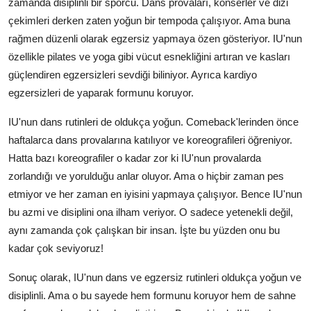
zamanda disiplinli bir sporcu. Dans provaları, konserler ve dizi
çekimleri derken zaten yoğun bir tempoda çalışıyor. Ama buna
rağmen düzenli olarak egzersiz yapmaya özen gösteriyor. IU'nun
özellikle pilates ve yoga gibi vücut esnekliğini artıran ve kasları
güçlendiren egzersizleri sevdiği biliniyor. Ayrıca kardiyo
egzersizleri de yaparak formunu koruyor.
IU'nun dans rutinleri de oldukça yoğun. Comeback'lerinden önce
haftalarca dans provalarına katılıyor ve koreografileri öğreniyor.
Hatta bazı koreografiler o kadar zor ki IU'nun provalarda
zorlandığı ve yorulduğu anlar oluyor. Ama o hiçbir zaman pes
etmiyor ve her zaman en iyisini yapmaya çalışıyor. Bence IU'nun
bu azmi ve disiplini ona ilham veriyor. O sadece yetenekli değil,
aynı zamanda çok çalışkan bir insan. İşte bu yüzden onu bu
kadar çok seviyoruz!
Sonuç olarak, IU'nun dans ve egzersiz rutinleri oldukça yoğun ve
disiplinli. Ama o bu sayede hem formunu koruyor hem de sahne