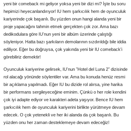
yeni bir comeback mi geliyor yoksa yeni bir dizi mi? İşte bu soru
hepimizi heyecanlandırıyor! IU hem şarkıcılık hem de oyunculuk
kariyerinde çok başarılı. Bu yüzden onun hangi alanda yeni bir
proje yapacağını tahmin etmek gerçekten çok zor. Ama bazı
dedikodulara göre IU'nun yeni bir albüm üzerinde çalıştığı
söyleniyor. Hatta bazı şarkıların demolarının sızdırıldığı bile iddia
ediliyor. Eğer bu doğruysa, çok yakında yeni bir IU comeback'i
görebiliriz demektir!
Oyunculuk kariyerine gelirsek, IU'nun "Hotel del Luna 2" dizisinde
rol alacağı yönünde söylentiler var. Ama bu konuda henüz resmi
bir açıklama yapılmadı. Eğer IU bu dizide rol alırsa, yine harika
bir performans sergileyeceğine eminim. Çünkü o her role kendini
çok iyi adapte ediyor ve karakteri adeta yaşıyor. Bence IU hem
şarkıcılık hem de oyunculuk kariyerini birlikte yürütmeye devam
edecek. O çok yetenekli ve her iki alanda da çok başarılı. Bu
yüzden onu her zaman desteklemeye devam edeceğiz!