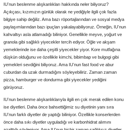
IU'nun beslenme alışkanlıkları hakkında neler biliyoruz?
Açıkçası, kızımızın günlük olarak ne yediğiyle ilgili çok fazla
bilgiye sahip değiliz. Ama bazı röportajlarından ve sosyal medya
paylaşımlarından bazı ipuçları yakalayabiliyoruz. Örneğin, IU'nun
kahvaltıyı asla atlamadığı biliniyor. Genellikle meyve, yoğurt ve
granola gibi sağlıklı yiyecekler tercih ediyor. Öğle ve akşam
yemeklerinde ise daha çeşitli yiyecekler yiyor. Kore mutfağına
düşkün olduğunu ve özellikle kimchi, bibimbap ve bulgogi gibi
yemekleri sevdiğini biliyoruz. Ama IU'nun fast food ve abur
cuburdan da uzak durmadığını söyleyebiliriz. Zaman zaman
pizza, hamburger ve dondurma gibi yiyecekler yediğini
görüyoruz.
IU'nun beslenme alışkanlıklarıyla ilgili en çok merak edilen konu
ise diyetleri. Daha önce bahsettiğimiz su diyetinin yanı sıra
IU'nun farklı diyetler de yaptığı biliniyor. Özellikle konserlerden
önce daha sıkı diyetler uyguladığı ve karbonhidrat alımını
azalttığı söyleniyor. Ama IU'nun hiçbir zaman sağlıksız diyetler