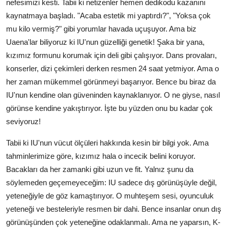
nefesimizi kesti. Tabii ki netizenler hemen dedikodu kazanını
kaynatmaya başladı. "Acaba estetik mi yaptırdı?", "Yoksa çok
mu kilo vermiş?" gibi yorumlar havada uçuşuyor. Ama biz
Uaena'lar biliyoruz ki IU'nun güzelliği genetik! Şaka bir yana,
kızımız formunu korumak için deli gibi çalışıyor. Dans provaları,
konserler, dizi çekimleri derken resmen 24 saat yetmiyor. Ama o
her zaman mükemmel görünmeyi başarıyor. Bence bu biraz da
IU'nun kendine olan güveninden kaynaklanıyor. O ne giyse, nasıl
görünse kendine yakıştırıyor. İşte bu yüzden onu bu kadar çok
seviyoruz!
Tabii ki IU'nun vücut ölçüleri hakkında kesin bir bilgi yok. Ama
tahminlerimize göre, kızımız hala o incecik belini koruyor.
Bacakları da her zamanki gibi uzun ve fit. Yalnız şunu da
söylemeden geçemeyeceğim: IU sadece dış görünüşüyle değil,
yeteneğiyle de göz kamaştırıyor. O muhteşem sesi, oyunculuk
yeteneği ve besteleriyle resmen bir dahi. Bence insanlar onun dış
görünüşünden çok yeteneğine odaklanmalı. Ama ne yaparsın, K-