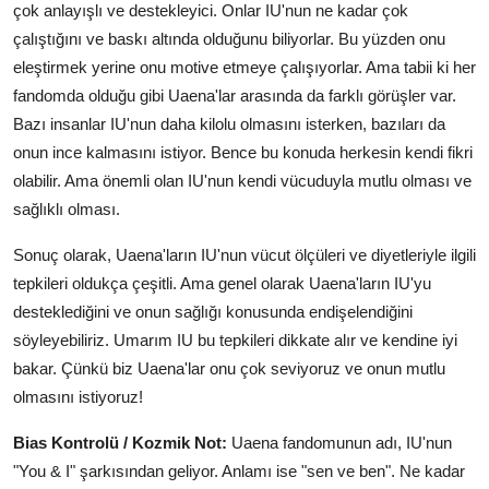
çok anlayışlı ve destekleyici. Onlar IU'nun ne kadar çok
çalıştığını ve baskı altında olduğunu biliyorlar. Bu yüzden onu
eleştirmek yerine onu motive etmeye çalışıyorlar. Ama tabii ki her
fandomda olduğu gibi Uaena'lar arasında da farklı görüşler var.
Bazı insanlar IU'nun daha kilolu olmasını isterken, bazıları da
onun ince kalmasını istiyor. Bence bu konuda herkesin kendi fikri
olabilir. Ama önemli olan IU'nun kendi vücuduyla mutlu olması ve
sağlıklı olması.
Sonuç olarak, Uaena'ların IU'nun vücut ölçüleri ve diyetleriyle ilgili
tepkileri oldukça çeşitli. Ama genel olarak Uaena'ların IU'yu
desteklediğini ve onun sağlığı konusunda endişelendiğini
söyleyebiliriz. Umarım IU bu tepkileri dikkate alır ve kendine iyi
bakar. Çünkü biz Uaena'lar onu çok seviyoruz ve onun mutlu
olmasını istiyoruz!
Bias Kontrolü / Kozmik Not:
Uaena fandomunun adı, IU'nun
"You & I" şarkısından geliyor. Anlamı ise "sen ve ben". Ne kadar