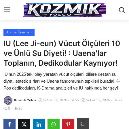
Anime Önerileri
Anasayfa
IU (Lee Ji-eun) Vücut Ölçüleri 10
Genel
ve Ünlü Su Diyeti! : Uaena'lar
Toplanın, Dedikodular Kaynıyor!
İletişim
IU'nun 2025'teki olay yaratan vücut ölçüleri, dillere destan su
Anime Önerileri
diyeti, estetik sırları ve Uaena fandomunun tepkileri burada! K-
Kore Dünyası
Pop dedikoduları, K-Drama analizleri ve IU hakkında her şey!
Anime Karakterleri
Kozmik Yolcu
Şubat 21, 2026 - 14:55
Şubat 21, 2026 - 14:55
0
36
Anime
Dizi & Film