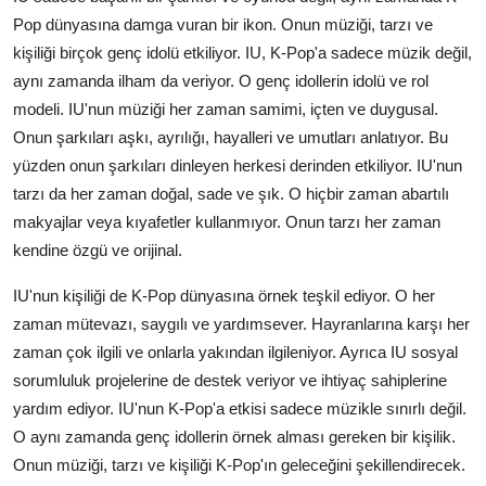
Pop dünyasına damga vuran bir ikon. Onun müziği, tarzı ve
kişiliği birçok genç idolü etkiliyor. IU, K-Pop'a sadece müzik değil,
aynı zamanda ilham da veriyor. O genç idollerin idolü ve rol
modeli. IU'nun müziği her zaman samimi, içten ve duygusal.
Onun şarkıları aşkı, ayrılığı, hayalleri ve umutları anlatıyor. Bu
yüzden onun şarkıları dinleyen herkesi derinden etkiliyor. IU'nun
tarzı da her zaman doğal, sade ve şık. O hiçbir zaman abartılı
makyajlar veya kıyafetler kullanmıyor. Onun tarzı her zaman
kendine özgü ve orijinal.
IU'nun kişiliği de K-Pop dünyasına örnek teşkil ediyor. O her
zaman mütevazı, saygılı ve yardımsever. Hayranlarına karşı her
zaman çok ilgili ve onlarla yakından ilgileniyor. Ayrıca IU sosyal
sorumluluk projelerine de destek veriyor ve ihtiyaç sahiplerine
yardım ediyor. IU'nun K-Pop'a etkisi sadece müzikle sınırlı değil.
O aynı zamanda genç idollerin örnek alması gereken bir kişilik.
Onun müziği, tarzı ve kişiliği K-Pop'ın geleceğini şekillendirecek.