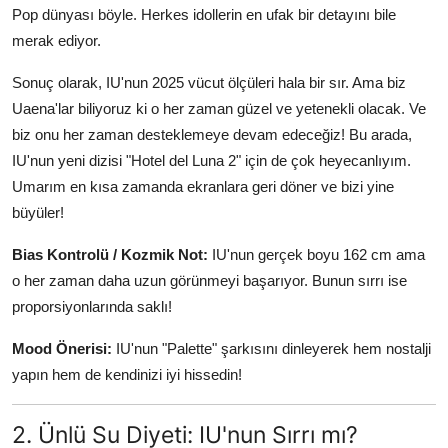
Pop dünyası böyle. Herkes idollerin en ufak bir detayını bile
merak ediyor.
Sonuç olarak, IU'nun 2025 vücut ölçüleri hala bir sır. Ama biz
Uaena'lar biliyoruz ki o her zaman güzel ve yetenekli olacak. Ve
biz onu her zaman desteklemeye devam edeceğiz! Bu arada,
IU'nun yeni dizisi "Hotel del Luna 2" için de çok heyecanlıyım.
Umarım en kısa zamanda ekranlara geri döner ve bizi yine
büyüler!
Bias Kontrolü / Kozmik Not:
IU'nun gerçek boyu 162 cm ama
o her zaman daha uzun görünmeyi başarıyor. Bunun sırrı ise
proporsiyonlarında saklı!
Mood Önerisi:
IU'nun "Palette" şarkısını dinleyerek hem nostalji
yapın hem de kendinizi iyi hissedin!
2. Ünlü Su Diyeti: IU'nun Sırrı mı?