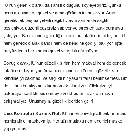
IU'nun genetik olarak da şanslı olduğunu söyleyebiliriz. Çünkü
onun ailesinde de güzel ve genç görünen insanlar var. Ama
genetik tek başına yeterli değil. IU aynı zamanda sağlıklı
besleniyor, düzenli egzersiz yapıyor ve stresten uzak durmaya
çalışıyor. Bence onun güzelliğinin sırrı bu faktörlerin birleşimi. IU
hem genetik olarak şanslı hem de kendine çok iyi bakıyor. İşte
bu yüzden o her zaman güzel ve ışıltılı görünüyor!
Sonuç olarak, IU'nun güzellik sırları hem makyaj hem de genetik
faktörlere dayanıyor. Ama bence onun en önemli güzellik sırrı
kendine iyi bakması ve sağlıklı bir yaşam tarzı benimsemesi. Biz
de IU'nun bu alışkanlıklarını örnek almalıyız. Cildimize iyi
bakmaya, sağlıklı beslenmeye ve stresten uzak durmaya
çalışmalıyız. Unutmayın, güzellik içeriden gelir!
Bias Kontrolü / Kozmik Not:
IU'nun en sevdiği cilt bakım ürünü
nemlendirici maskeymiş. Her gün mutlaka nemlendirici maske
yapıyormuş.