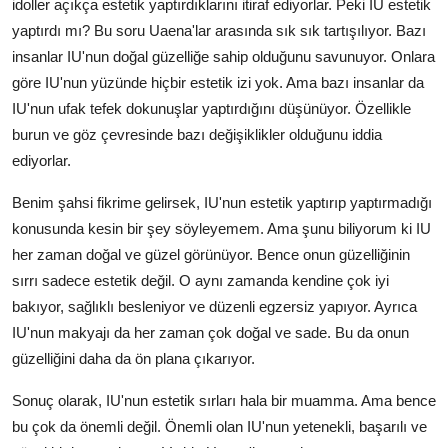
idoller açıkça estetik yaptırdıklarını itiraf ediyorlar. Peki IU estetik
yaptırdı mı? Bu soru Uaena'lar arasında sık sık tartışılıyor. Bazı
insanlar IU'nun doğal güzelliğe sahip olduğunu savunuyor. Onlara
göre IU'nun yüzünde hiçbir estetik izi yok. Ama bazı insanlar da
IU'nun ufak tefek dokunuşlar yaptırdığını düşünüyor. Özellikle
burun ve göz çevresinde bazı değişiklikler olduğunu iddia
ediyorlar.
Benim şahsi fikrime gelirsek, IU'nun estetik yaptırıp yaptırmadığı
konusunda kesin bir şey söyleyemem. Ama şunu biliyorum ki IU
her zaman doğal ve güzel görünüyor. Bence onun güzelliğinin
sırrı sadece estetik değil. O aynı zamanda kendine çok iyi
bakıyor, sağlıklı besleniyor ve düzenli egzersiz yapıyor. Ayrıca
IU'nun makyajı da her zaman çok doğal ve sade. Bu da onun
güzelliğini daha da ön plana çıkarıyor.
Sonuç olarak, IU'nun estetik sırları hala bir muamma. Ama bence
bu çok da önemli değil. Önemli olan IU'nun yetenekli, başarılı ve