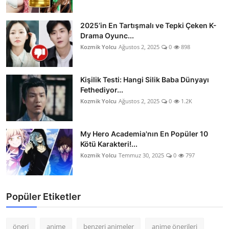
2025’in En Tartışmalı ve Tepki Çeken K-
Drama Oyunc...
Kozmik Yolcu
Ağustos 2, 2025
0
898
Kişilik Testi: Hangi Silik Baba Dünyayı
Fethediyor...
Kozmik Yolcu
Ağustos 2, 2025
0
1.2K
My Hero Academia'nın En Popüler 10
Kötü Karakteri!...
Kozmik Yolcu
Temmuz 30, 2025
0
797
Popüler Etiketler
öneri
anime
benzeri animeler
anime önerileri