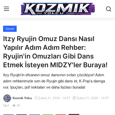
Genel
Anasayfa
Itzy Ryujin Omuz Dansı Nasıl
Genel
Yapılır Adım Adım Rehber:
Ryujin'in Omuzları Gibi Dans
İletişim
Etmek İsteyen MIDZY'ler Buraya!
Anime Önerileri
Itzy Ryujin'in efsanevi omuz dansının sırları çözülüyor! Adım
Kore Dünyası
adım rehberimizle sen de Ryujin gibi dans et, K-Pop'a damga
vur. İpuçları, püf noktaları ve daha fazlası burada!
Anime Karakterleri
Kozmik Yolcu
Şubat 21, 2026 - 14:57
Şubat 21, 2026 - 14:57
Anime
0
39
Dizi & Film