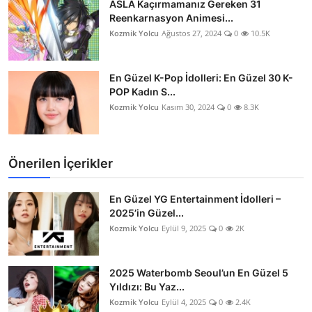
ASLA Kaçırmamanız Gereken 31
Reenkarnasyon Animesi...
Kozmik Yolcu
Ağustos 27, 2024
0
10.5K
En Güzel K-Pop İdolleri: En Güzel 30 K-
POP Kadın S...
Kozmik Yolcu
Kasım 30, 2024
0
8.3K
Önerilen İçerikler
En Güzel YG Entertainment İdolleri –
2025’in Güzel...
Kozmik Yolcu
Eylül 9, 2025
0
2K
2025 Waterbomb Seoul’un En Güzel 5
Yıldızı: Bu Yaz...
Kozmik Yolcu
Eylül 4, 2025
0
2.4K