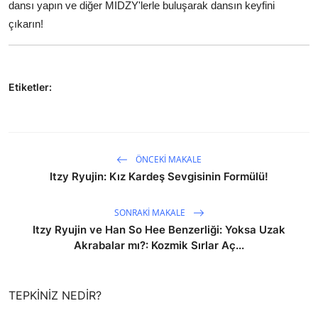
dansı yapın ve diğer MIDZY'lerle buluşarak dansın keyfini
çıkarın!
Etiketler:
ÖNCEKI MAKALE
Itzy Ryujin: Kız Kardeş Sevgisinin Formülü!
SONRAKI MAKALE
Itzy Ryujin ve Han So Hee Benzerliği: Yoksa Uzak
Akrabalar mı?: Kozmik Sırlar Aç...
TEPKINIZ NEDIR?