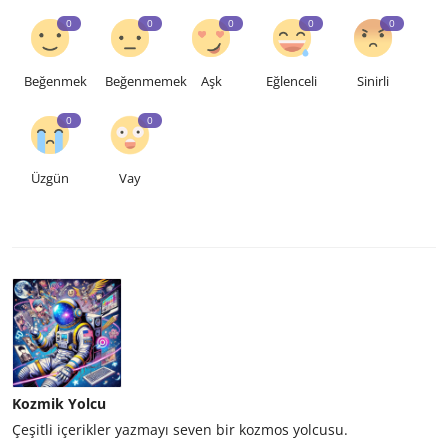
0
0
0
0
0
Beğenmek
Beğenmemek
Aşk
Eğlenceli
Sinirli
0
0
Üzgün
Vay
Kozmik Yolcu
Çeşitli içerikler yazmayı seven bir kozmos yolcusu.