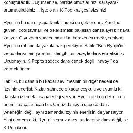
konuşturabilir. Düşünsenize, partide omuzlarınızı sallayarak
ortama girdiğinizi... İşte o an, K-Pop kraliçesi sizsiniz!
Ryujin'in bu dansı yaparkenki ifadesi de çok önemli. Kendine
güveni, cool tavırları ve o karizmatik bakışları dansa ayrı bir hava
katıyor. O yüzden sadece omuzları hareket ettirmek yetmiyor,
Ryujin'in ruhunu da yakalamak gerekiyor. Sanki "Ben Ryujin'im
ve bu dansı ben yarattım" der gibi bir ifadeyle dans etmelisiniz.
Unutmayın, K-Pop'ta sadece dans etmek değil, "havayı" da
vermek önemli!
Tabii ki, bu dansın bu kadar sevilmesinin bir diğer nedeni de
Itzy'nin enerjisi. Kızlar sahnede o kadar coşkulu ve uyumlu ki,
dansları izlemek insana enerji veriyor. Ryujin de bu enerjinin en
önemli parçalarından biri. Omuz dansıyla sadece dans
yeteneğini değil, aynı zamanda Itzy'nin enerjisini de yansıtıyor.
Yani demem o ki, Ryujin'in omuz dansı sadece bir dans değil, bir
K-Pop ikonu!