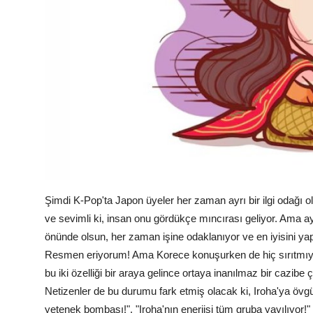
Şimdi K-Pop'ta Japon üyeler her zaman ayrı bir ilgi odağı ol
ve sevimli ki, insan onu gördükçe mıncırası geliyor. Ama
önünde olsun, her zaman işine odaklanıyor ve en iyisini yap
Resmen eriyorum! Ama Korece konuşurken de hiç sırıtmıyor,
bu iki özelliği bir araya gelince ortaya inanılmaz bir cazibe
Netizenler de bu durumu fark etmiş olacak ki, Iroha'ya övgü
yetenek bombası!", "Iroha'nın enerjisi tüm gruba yayılıyor