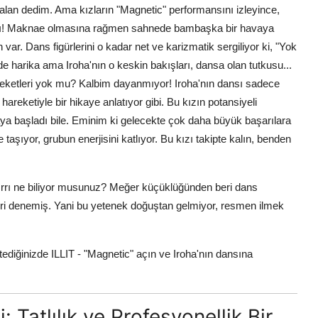
falan dedim. Ama kızların "Magnetic" performansını izleyince,
en aldı! Maknae olmasına rağmen sahnede bambaşka bir havaya
 var. Dans figürlerini o kadar net ve karizmatik sergiliyor ki, "Yok
de harika ama Iroha'nın o keskin bakışları, dansa olan tutkusu...
eketleri yok mu? Kalbim dayanmıyor! Iroha'nın dansı sadece
areketiyle bir hikaye anlatıyor gibi. Bu kızın potansiyeli
a başladı bile. Eminim ki gelecekte çok daha büyük başarılara
 taşıyor, grubun enerjisini katlıyor. Bu kızı takipte kalın, benden
sırrı ne biliyor musunuz? Meğer küçüklüğünden beri dans
illeri denemiş. Yani bu yetenek doğuştan gelmiyor, resmen ilmek
tediğinizde ILLIT - "Magnetic" açın ve Iroha'nın dansına
Tatlılık ve Profesyonellik Bir