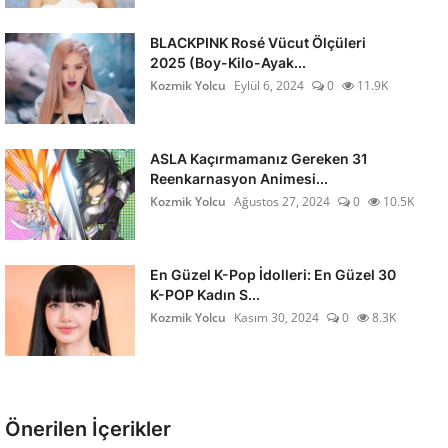
BLACKPINK Rosé Vücut Ölçüleri
2025 (Boy-Kilo-Ayak...
Kozmik Yolcu
Eylül 6, 2024
0
11.9K
ASLA Kaçırmamanız Gereken 31
Reenkarnasyon Animesi...
Kozmik Yolcu
Ağustos 27, 2024
0
10.5K
En Güzel K-Pop İdolleri: En Güzel 30
K-POP Kadın S...
Kozmik Yolcu
Kasım 30, 2024
0
8.3K
Önerilen İçerikler