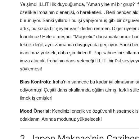
Ya şimdi ILLIT'i ilk duyduğumda, "Aman yine mi bir grup?" 
özellikle Iroha'nın o enerjisi, o hareketleri... Beni bend
bürünüyor. Sanki yıllardır bu işi yapıyormuş gibi bir özgüven
artık, bu kızda bir şeyler var!" dedim resmen. Diğer üyeler 
İnanılmaz! Hele o meşhur "Magnetic" dansındaki omuz har
teknik değil, aynı zamanda duyguyu da geçiriyor. Sanki her h
inanılmaz yüksek, daha şimdiden K-Pop sahnesini sallamay
imza atacak. Iroha'nın dans yeteneği ILLIT'i bir üst seviyeye
söylemesi!
Bias Kontrolü:
Iroha'nın sahnede bu kadar iyi olmasının 
ediyormuş! Çeşitli dans okullarında eğitim almış, farklı st
ilmek işlemişler!
Mood Önerisi:
Kendinizi enerjik ve özgüvenli hissetmek is
odaklanın. Anında modunuz yükselecek!
2. Japon Maknae'nin Cazibesi: 