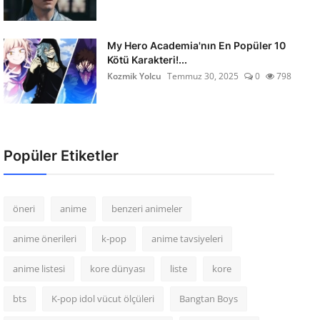
My Hero Academia'nın En Popüler 10
Kötü Karakteri!...
Kozmik Yolcu
Temmuz 30, 2025
0
798
Popüler Etiketler
öneri
anime
benzeri animeler
anime önerileri
k-pop
anime tavsiyeleri
anime listesi
kore dünyası
liste
kore
bts
K-pop idol vücut ölçüleri
Bangtan Boys