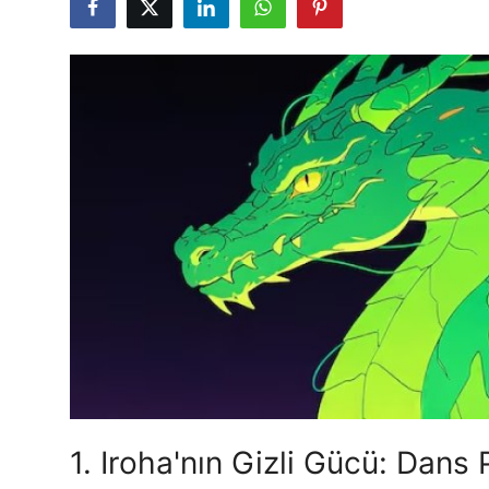
Testler
1. Iroha'nın Gizli Gücü: Dans P