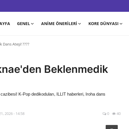
AYFA
GENEL
ANIME ÖNERILERI
KORE DÜNYASI
 Dans Ateşi! ????
aknae'den Beklenmedik
 cazibesi! K-Pop dedikoduları, ILLIT haberleri, Iroha dans
1, 2026 - 14:58
0
40