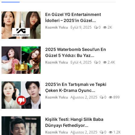
En Güzel YG Entertainment
İdolleri – 2025’in Güzel...
Kozmik Yolcu
Eylül 9, 2025
0
2K
2025 Waterbomb Seoul’un En
Güzel 5 Yıldızı: Bu Yaz...
Kozmik Yolcu
Eylül 4, 2025
0
2.4K
2025’in En Tartışmalı ve Tepki
Çeken K-Drama Oyunc...
Kozmik Yolcu
Ağustos 2, 2025
0
899
Kişilik Testi: Hangi Silik Baba
Dünyayı Fethediyor...
Kozmik Yolcu
Ağustos 2, 2025
0
1.2K