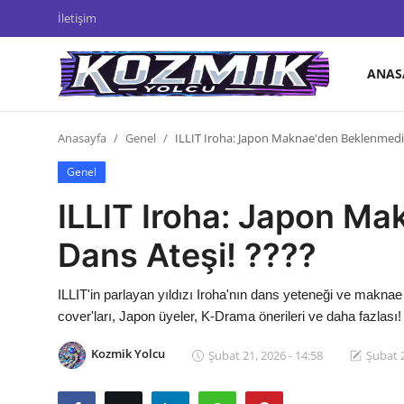
İletişim
ANAS
Anasayfa
Anasayfa
Genel
ILLIT Iroha: Japon Maknae'den Beklenmedik
Genel
Genel
İletişim
ILLIT Iroha: Japon M
Anime Önerileri
Dans Ateşi! ????
Kore Dünyası
ILLIT'in parlayan yıldızı Iroha'nın dans yeteneği ve maknae
Anime Karakterleri
cover'ları, Japon üyeler, K-Drama önerileri ve daha fazlası!
Anime
Kozmik Yolcu
Şubat 21, 2026 - 14:58
Şubat 2
Dizi & Film