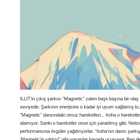
ILLIT'in çıkış şarkısı "Magnetic" zaten başlı başına bir ol
seviyede. Şarkının enerjisine o kadar iyi uyum sağlamış ki
"Magnetic" dansındaki omuz hareketleri... Iroha o hareketle
alamıyor. Sanki o hareketler onun için yaratılmış gibi. Neti
performansına övgüler yağdırıyorlar. "Iroha'nın dansı şarkıya
'Magnetic'in yıldızı!" gibi yorumlar havada uçuşuyor. Ben 