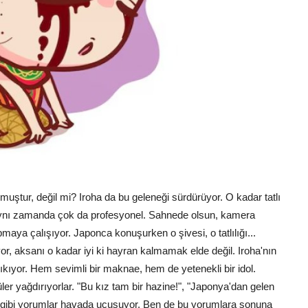
muştur, değil mi? Iroha da bu geleneği sürdürüyor. O kadar tatlı
 aynı zamanda çok da profesyonel. Sahnede olsun, kamera
maya çalışıyor. Japonca konuşurken o şivesi, o tatlılığı...
 aksanı o kadar iyi ki hayran kalmamak elde değil. Iroha'nın
 çıkıyor. Hem sevimli bir maknae, hem de yetenekli bir idol.
ler yağdırıyorlar. "Bu kız tam bir hazine!", "Japonya'dan gelen
!" gibi yorumlar havada uçuşuyor. Ben de bu yorumlara sonuna