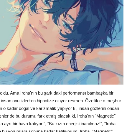
ay oldu. Ama Iroha'nın bu şarkıdaki performansı bambaşka bir
, insan onu izlerken hipnotize oluyor resmen. Özellikle o meşhur
ri o kadar doğal ve karizmatik yapıyor ki, insan gözlerini ondan
zenler de bu durumu fark etmiş olacak ki, Iroha'nın "Magnetic"
 ayrı bir hava katıyor!", "Bu kızın enerjisi inanılmaz!", "Iroha
de bu yorumlara sonuna kadar katılıyorum. Iroha, "Magnetic"