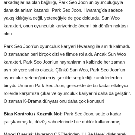
arkadaşlarına olan bağlılığı, Park Seo Joon'un oyunculuğuyla
daha da anlam kazandı. Park Seo Joon, Hwarang'da sadece
yakışıklılığıyla değil, yeteneğiyle de göz doldurdu. Sun Woo
karakteri, onun oyunculuk kariyerinde önemli bir dönüm noktası
oldu.
Park Seo Joon'un oyunculuk kariyeri Hwarang ile sınırlı kalmadı.
O zamandan beri birçok dizi ve filmde rol aldı. Ancak Sun Woo
karakteri, Park Seo Joon'un hayranlarının kalbinde her zaman
ayrı bir yere sahip olacak. Çünkü Sun Woo, Park Seo Joon'un
oyunculuk yeteneğini en iyi şekilde sergilediği karakterlerden
biriydi. Umarım Park Seo Joon, gelecekte de bu kadar etkileyici
rollerde karşımıza çıkar ve oyunculuk kariyerini daha da geliştirir.
O zaman K-Drama dünyası onu daha çok konuşur!
Bias Kontrolü / Kozmik Not:
Park Seo Joon, sette o kadar
çalışkanmış ki, dövüş sahnelerinde bile dublör kullanmamış.
Mood Önerisi:
Hwarang OST'lerinden "I'll Be Here" dinleyerek