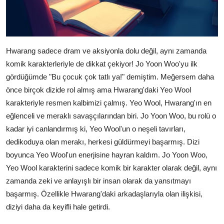
Hwarang sadece dram ve aksiyonla dolu değil, aynı zamanda
komik karakterleriyle de dikkat çekiyor! Jo Yoon Woo'yu ilk
gördüğümde "Bu çocuk çok tatlı ya!" demiştim. Meğersem daha
önce birçok dizide rol almış ama Hwarang'daki Yeo Wool
karakteriyle resmen kalbimizi çalmış. Yeo Wool, Hwarang'ın en
eğlenceli ve meraklı savaşçılarından biri. Jo Yoon Woo, bu rolü o
kadar iyi canlandırmış ki, Yeo Wool'un o neşeli tavırları,
dedikoduya olan merakı, herkesi güldürmeyi başarmış. Dizi
boyunca Yeo Wool'un enerjisine hayran kaldım. Jo Yoon Woo,
Yeo Wool karakterini sadece komik bir karakter olarak değil, aynı
zamanda zeki ve anlayışlı bir insan olarak da yansıtmayı
başarmış. Özellikle Hwarang'daki arkadaşlarıyla olan ilişkisi,
diziyi daha da keyifli hale getirdi.