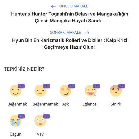
ÖNCEKI MAKALE
Hunter x Hunter Togashi'nin Belası ve Mangaka'lığın
Çilesi: Mangaka Hayatı Sandı...
SONRAKI MAKALE
Hyun Bin En Karizmatik Rolleri ve Dizileri: Kalp Krizi
Geçirmeye Hazır Olun!
TEPKINIZ NEDIR?
0
0
0
0
0
Beğenmek
Beğenmemek
Aşk
Eğlenceli
Sinirli
0
0
Üzgün
Vay