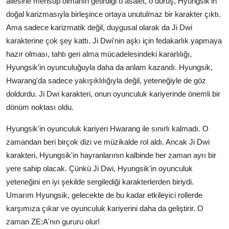
ailesine mensup olmanın getirdiği o asalet, o duruş, Hyungsik'in
doğal karizmasıyla birleşince ortaya unutulmaz bir karakter çıktı.
Ama sadece karizmatik değil, duygusal olarak da Ji Dwi
karakterine çok şey kattı. Ji Dwi'nin aşkı için fedakarlık yapmaya
hazır olması, tahtı geri alma mücadelesindeki kararlılığı,
Hyungsik'in oyunculuğuyla daha da anlam kazandı. Hyungsik,
Hwarang'da sadece yakışıklılığıyla değil, yeteneğiyle de göz
doldurdu. Ji Dwi karakteri, onun oyunculuk kariyerinde önemli bir
dönüm noktası oldu.
Hyungsik'in oyunculuk kariyeri Hwarang ile sınırlı kalmadı. O
zamandan beri birçok dizi ve müzikalde rol aldı. Ancak Ji Dwi
karakteri, Hyungsik'in hayranlarının kalbinde her zaman ayrı bir
yere sahip olacak. Çünkü Ji Dwi, Hyungsik'in oyunculuk
yeteneğini en iyi şekilde sergilediği karakterlerden biriydi.
Umarım Hyungsik, gelecekte de bu kadar etkileyici rollerde
karşımıza çıkar ve oyunculuk kariyerini daha da geliştirir. O
zaman ZE:A'nın gururu olur!