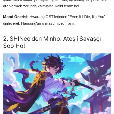
ara vermek zorunda kalmışlar. Kalbi temiz be!
Mood Önerisi:
Hwarang OST'lerinden "Even If I Die, It's You"
dinleyerek Hansung'un o masumiyetini anın.
2. SHINee'den Minho: Ateşli Savaşçı
Soo Ho!