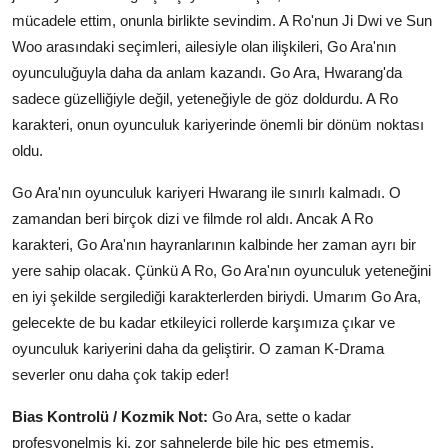
mücadele ettim, onunla birlikte sevindim. A Ro'nun Ji Dwi ve Sun
Woo arasındaki seçimleri, ailesiyle olan ilişkileri, Go Ara'nın
oyunculuğuyla daha da anlam kazandı. Go Ara, Hwarang'da
sadece güzelliğiyle değil, yeteneğiyle de göz doldurdu. A Ro
karakteri, onun oyunculuk kariyerinde önemli bir dönüm noktası
oldu.
Go Ara'nın oyunculuk kariyeri Hwarang ile sınırlı kalmadı. O
zamandan beri birçok dizi ve filmde rol aldı. Ancak A Ro
karakteri, Go Ara'nın hayranlarının kalbinde her zaman ayrı bir
yere sahip olacak. Çünkü A Ro, Go Ara'nın oyunculuk yeteneğini
en iyi şekilde sergilediği karakterlerden biriydi. Umarım Go Ara,
gelecekte de bu kadar etkileyici rollerde karşımıza çıkar ve
oyunculuk kariyerini daha da geliştirir. O zaman K-Drama
severler onu daha çok takip eder!
Bias Kontrolü / Kozmik Not:
Go Ara, sette o kadar
profesyonelmiş ki, zor sahnelerde bile hiç pes etmemiş.