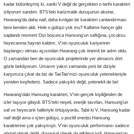
kadar bütünleşmiş ki, sanki V değil de gerçekten o tarihi karakteri
izliyorum sandım. BTS'teki karizmatik duruşunun aksine,
Hwarang'da daha naif, daha kırılgan bir karakteri canlandırması
beni benden aldı. Hele o gülüşü yok mu? Kalbime hançer gibi
saplandı resmen! Dizi boyunca Hansung'un saflığına, çocuksu
heyecanına hayran kaldım. V'nin oyunculuk kariyerinin
başlangıcı olması açısından Hwarang çok önemli bir adım oldu.
O zamandan beri de oyunculuk projelerinde yer almasını dört
gözle bekliyorum. Umarım yakın zamanda yeni bir diziyle
karşımıza çıkar da biz de TaeTae'mizi oyunculuk yetenekleriyle
yeniden keşfederiz. Sadece yakışıklı değil, yetenekli de be!
Hwarang'daki Hansung karakteri, V'nin gerçek kişiliğinden de
izler taşıyor gibiydi. BTS'teki neşeli, enerjik tavırları, Hansung'un
saf ve heyecanlı halleriyle örtüşüyordu. Tabii ki V, Hansung kadar
naif değil ama o içten gülüşü, o pozitif enerjisi Hansung
karakterine çok yakışmıştı. V'nin oyunculuk performansı sadece
görsel olarak değil, duygusal olarak da etkileyiciydi. Hansung'un