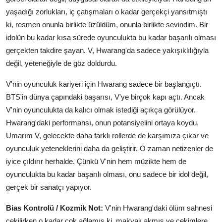
yaşadığı zorlukları, iç çatışmaları o kadar gerçekçi yansıtmıştı
ki, resmen onunla birlikte üzüldüm, onunla birlikte sevindim. Bir
idolün bu kadar kısa sürede oyunculukta bu kadar başarılı olması
gerçekten takdire şayan. V, Hwarang'da sadece yakışıklılığıyla
değil, yeteneğiyle de göz doldurdu.
V'nin oyunculuk kariyeri için Hwarang sadece bir başlangıçtı.
BTS'in dünya çapındaki başarısı, V'ye birçok kapı açtı. Ancak
V'nin oyunculukta da kalıcı olmak istediği açıkça görülüyor.
Hwarang'daki performansı, onun potansiyelini ortaya koydu.
Umarım V, gelecekte daha farklı rollerde de karşımıza çıkar ve
oyunculuk yeteneklerini daha da geliştirir. O zaman netizenler de
iyice çıldırır herhalde. Çünkü V'nin hem müzikte hem de
oyunculukta bu kadar başarılı olması, onu sadece bir idol değil,
gerçek bir sanatçı yapıyor.
Bias Kontrolü / Kozmik Not:
V'nin Hwarang'daki ölüm sahnesi
çekilirken o kadar çok ağlamış ki, makyajı akmış ve çekimlere