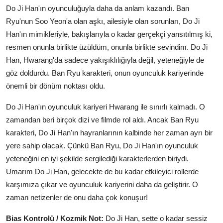
Do Ji Han'ın oyunculuğuyla daha da anlam kazandı. Ban
Ryu'nun Soo Yeon'a olan aşkı, ailesiyle olan sorunları, Do Ji
Han'ın mimikleriyle, bakışlarıyla o kadar gerçekçi yansıtılmış ki,
resmen onunla birlikte üzüldüm, onunla birlikte sevindim. Do Ji
Han, Hwarang'da sadece yakışıklılığıyla değil, yeteneğiyle de
göz doldurdu. Ban Ryu karakteri, onun oyunculuk kariyerinde
önemli bir dönüm noktası oldu.
Do Ji Han'ın oyunculuk kariyeri Hwarang ile sınırlı kalmadı. O
zamandan beri birçok dizi ve filmde rol aldı. Ancak Ban Ryu
karakteri, Do Ji Han'ın hayranlarının kalbinde her zaman ayrı bir
yere sahip olacak. Çünkü Ban Ryu, Do Ji Han'ın oyunculuk
yeteneğini en iyi şekilde sergilediği karakterlerden biriydi.
Umarım Do Ji Han, gelecekte de bu kadar etkileyici rollerde
karşımıza çıkar ve oyunculuk kariyerini daha da geliştirir. O
zaman netizenler de onu daha çok konuşur!
Bias Kontrolü / Kozmik Not:
Do Ji Han, sette o kadar sessiz