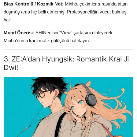
Bias Kontrolü / Kozmik Not:
Minho, çekimler sırasında attan
düşmüş ama hiç belli etmemiş. Profesyonelliğin vücut bulmuş
hali!
Mood Önerisi:
SHINee'nin "View" şarkısını dinleyerek
Minho'nun o karizmatik gülüşünü hatırlayın.
3. ZE:A'dan Hyungsik: Romantik Kral Ji
Dwi!