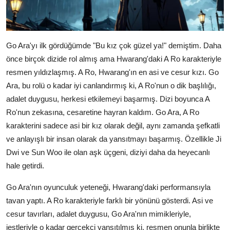
Go Ara'yı ilk gördüğümde "Bu kız çok güzel ya!" demiştim. Daha
önce birçok dizide rol almış ama Hwarang'daki A Ro karakteriyle
resmen yıldızlaşmış. A Ro, Hwarang'ın en asi ve cesur kızı. Go
Ara, bu rolü o kadar iyi canlandırmış ki, A Ro'nun o dik başlılığı,
adalet duygusu, herkesi etkilemeyi başarmış. Dizi boyunca A
Ro'nun zekasına, cesaretine hayran kaldım. Go Ara, A Ro
karakterini sadece asi bir kız olarak değil, aynı zamanda şefkatli
ve anlayışlı bir insan olarak da yansıtmayı başarmış. Özellikle Ji
Dwi ve Sun Woo ile olan aşk üçgeni, diziyi daha da heyecanlı
hale getirdi.
Go Ara'nın oyunculuk yeteneği, Hwarang'daki performansıyla
tavan yaptı. A Ro karakteriyle farklı bir yönünü gösterdi. Asi ve
cesur tavırları, adalet duygusu, Go Ara'nın mimikleriyle,
jestleriyle o kadar gerçekçi yansıtılmış ki, resmen onunla birlikte