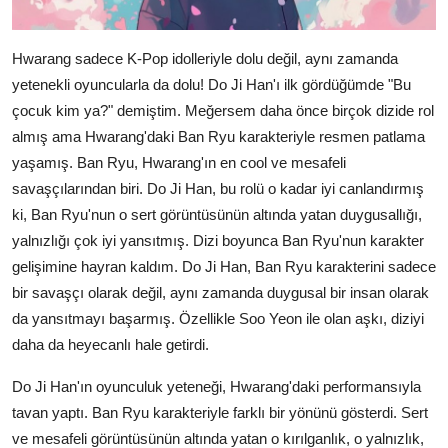
Hwarang sadece K-Pop idolleriyle dolu değil, aynı zamanda
yetenekli oyuncularla da dolu! Do Ji Han'ı ilk gördüğümde "Bu
çocuk kim ya?" demiştim. Meğersem daha önce birçok dizide rol
almış ama Hwarang'daki Ban Ryu karakteriyle resmen patlama
yaşamış. Ban Ryu, Hwarang'ın en cool ve mesafeli
savaşçılarından biri. Do Ji Han, bu rolü o kadar iyi canlandırmış
ki, Ban Ryu'nun o sert görüntüsünün altında yatan duygusallığı,
yalnızlığı çok iyi yansıtmış. Dizi boyunca Ban Ryu'nun karakter
gelişimine hayran kaldım. Do Ji Han, Ban Ryu karakterini sadece
bir savaşçı olarak değil, aynı zamanda duygusal bir insan olarak
da yansıtmayı başarmış. Özellikle Soo Yeon ile olan aşkı, diziyi
daha da heyecanlı hale getirdi.
Do Ji Han'ın oyunculuk yeteneği, Hwarang'daki performansıyla
tavan yaptı. Ban Ryu karakteriyle farklı bir yönünü gösterdi. Sert
ve mesafeli görüntüsünün altında yatan o kırılganlık, o yalnızlık,