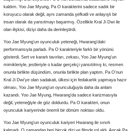
kaldım. Yoo Jae Myung, Pa O karakterini sadece sadık bir
koruyucu olarak değil, aynı zamanda şefkatli ve anlayışlı bir
insan olarak da yansıtmayı başarmış. Özellikle Kral Ji Dwi ile
olan ilişkisi, diziyi daha da derinleştirdi.
Yoo Jae Myung'un oyunculuk yeteneği, Hwarang'daki
performansıyla parladı. Pa O karakteriyle farklı bir yönünü
gösterdi. Sert ve kararlı tavırları, zekası, Yoo Jae Myung'un
mimikleriyle, jestleriyle o kadar gerçekçi yansıtılmış ki, resmen
onunla birlikte düşündüm, onunla birlikte plan yaptım. Pa O'nun
Kral Ji Dwi'ye olan sadakati, ülkesi için fedakarlık yapmaya hazır
olması, Yoo Jae Myung'un oyunculuğuyla daha da anlam
kazandı. Yoo Jae Myung, Hwarang'da sadece karizmasıyla
değil, yeteneğiyle de göz doldurdu. Pa O karakteri, onun
oyunculuk kariyerinde önemli bir dönüm noktası oldu.
Yoo Jae Myung'un oyunculuk kariyeri Hwarang ile sınırlı
kalmadı. O zamandan beri birçok dizi ve filmde rol aldı. Ancak Pa