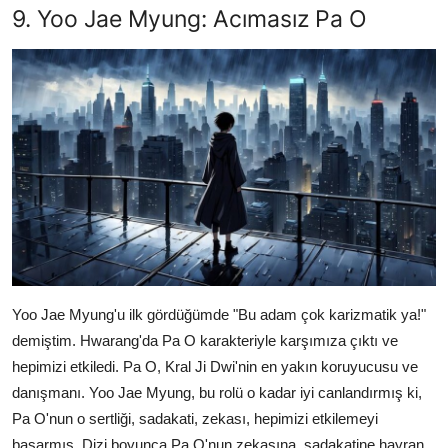
9. Yoo Jae Myung: Acımasız Pa O
Yoo Jae Myung'u ilk gördüğümde "Bu adam çok karizmatik ya!"
demiştim. Hwarang'da Pa O karakteriyle karşımıza çıktı ve
hepimizi etkiledi. Pa O, Kral Ji Dwi'nin en yakın koruyucusu ve
danışmanı. Yoo Jae Myung, bu rolü o kadar iyi canlandırmış ki,
Pa O'nun o sertliği, sadakati, zekası, hepimizi etkilemeyi
başarmış. Dizi boyunca Pa O'nun zekasına, sadakatine hayran