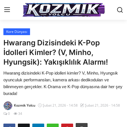
Kore Dünyası
Anasayfa
Hwarang Dizisindeki K-Pop
İletişim
İdolleri Kimler? (V, Minho,
Hyungsik): Yakışıklılık Alarmı!
Genel
Hwarang dizisindeki K-Pop idolleri kimler? V, Minho, Hyungsik
Anime Önerileri
oyunculuk performansları, kamera arkası dedikoduları ve
Kore Dünyası
bilinmeyen gerçekler. K-Drama ve K-Pop dünyasına dair her şey
burada!
Anime Karakterleri
Kozmik Yolcu
Şubat 21, 2026 - 14:58
Şubat 21, 2026 - 14:58
Anime
0
34
Dizi & Film