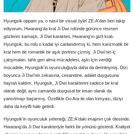
Hyungsik oppam ya, o nasıl bir visual öyle! ZE:A'dan beri takip
ediyorum, Hwarang'da kral Ji Dwi rolünde görünce resmen
gözlerim kamaştı. Ji Dwi karakteri, Hwarang'ın gizli kralı.
Hyungsik, bu rolü o kadar iyi canlandırmış ki, hem karizmatik bir
kral hem de romantik bir aşık portresi çizmiş. Ji Dwi'nin iç
çatışmaları, tahtı geri alma mücadelesi, aşkı için verdiği
mücadele, Hyungsik'in oyunculuğuyla daha da derinleşmiş. Dizi
boyunca Ji Dwi'nin zekasına, cesaretine, adalet duygusuna
hayran kaldım. Hyungsik, Ji Dwi karakterini sadece bir kral
olarak değil, aynı zamanda duygusal bir insan olarak da
yansıtmayı başarmış. Özellikle Go Ara ile olan kimyası, diziyi
daha da keyifli hale getirdi.
Hyungsik'in oyunculuk yeteneği, ZE:A'daki imajının çok ötesinde.
Hwarang'da Ji Dwi karakteriyle farklı bir yönünü gösterdi. Kraliyet