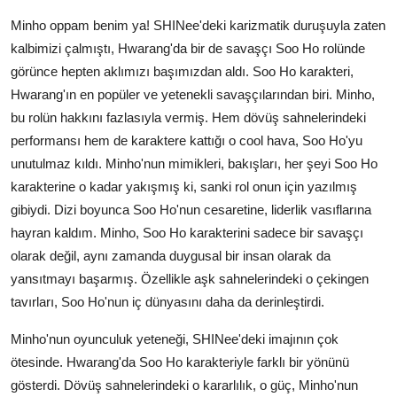
Minho oppam benim ya! SHINee'deki karizmatik duruşuyla zaten
kalbimizi çalmıştı, Hwarang'da bir de savaşçı Soo Ho rolünde
görünce hepten aklımızı başımızdan aldı. Soo Ho karakteri,
Hwarang'ın en popüler ve yetenekli savaşçılarından biri. Minho,
bu rolün hakkını fazlasıyla vermiş. Hem dövüş sahnelerindeki
performansı hem de karaktere kattığı o cool hava, Soo Ho'yu
unutulmaz kıldı. Minho'nun mimikleri, bakışları, her şeyi Soo Ho
karakterine o kadar yakışmış ki, sanki rol onun için yazılmış
gibiydi. Dizi boyunca Soo Ho'nun cesaretine, liderlik vasıflarına
hayran kaldım. Minho, Soo Ho karakterini sadece bir savaşçı
olarak değil, aynı zamanda duygusal bir insan olarak da
yansıtmayı başarmış. Özellikle aşk sahnelerindeki o çekingen
tavırları, Soo Ho'nun iç dünyasını daha da derinleştirdi.
Minho'nun oyunculuk yeteneği, SHINee'deki imajının çok
ötesinde. Hwarang'da Soo Ho karakteriyle farklı bir yönünü
gösterdi. Dövüş sahnelerindeki o kararlılık, o güç, Minho'nun