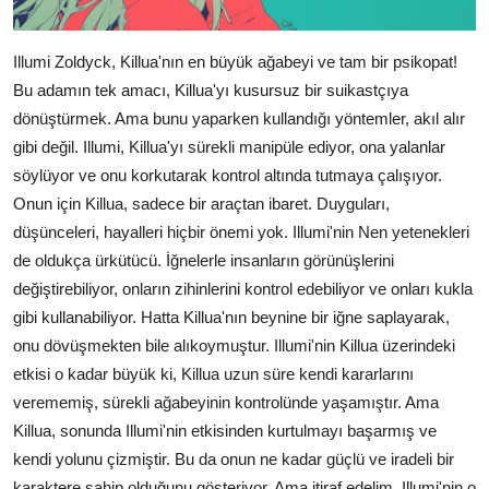
Illumi Zoldyck, Killua'nın en büyük ağabeyi ve tam bir psikopat!
Bu adamın tek amacı, Killua'yı kusursuz bir suikastçıya
dönüştürmek. Ama bunu yaparken kullandığı yöntemler, akıl alır
gibi değil. Illumi, Killua'yı sürekli manipüle ediyor, ona yalanlar
söylüyor ve onu korkutarak kontrol altında tutmaya çalışıyor.
Onun için Killua, sadece bir araçtan ibaret. Duyguları,
düşünceleri, hayalleri hiçbir önemi yok. Illumi'nin Nen yetenekleri
de oldukça ürkütücü. İğnelerle insanların görünüşlerini
değiştirebiliyor, onların zihinlerini kontrol edebiliyor ve onları kukla
gibi kullanabiliyor. Hatta Killua'nın beynine bir iğne saplayarak,
onu dövüşmekten bile alıkoymuştur. Illumi'nin Killua üzerindeki
etkisi o kadar büyük ki, Killua uzun süre kendi kararlarını
verememiş, sürekli ağabeyinin kontrolünde yaşamıştır. Ama
Killua, sonunda Illumi'nin etkisinden kurtulmayı başarmış ve
kendi yolunu çizmiştir. Bu da onun ne kadar güçlü ve iradeli bir
karaktere sahip olduğunu gösteriyor. Ama itiraf edelim, Illumi'nin o