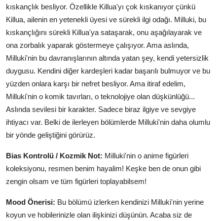
kıskançlık besliyor. Özellikle Killua'yı çok kıskanıyor çünkü
Killua, ailenin en yetenekli üyesi ve sürekli ilgi odağı. Milluki, bu
kıskançlığını sürekli Killua'ya sataşarak, onu aşağılayarak ve
ona zorbalık yaparak göstermeye çalışıyor. Ama aslında,
Milluki'nin bu davranışlarının altında yatan şey, kendi yetersizlik
duygusu. Kendini diğer kardeşleri kadar başarılı bulmuyor ve bu
yüzden onlara karşı bir nefret besliyor. Ama itiraf edelim,
Milluki'nin o komik tavırları, o teknolojiye olan düşkünlüğü...
Aslında sevilesi bir karakter. Sadece biraz ilgiye ve sevgiye
ihtiyacı var. Belki de ilerleyen bölümlerde Milluki'nin daha olumlu
bir yönde geliştiğini görürüz.
Bias Kontrolü / Kozmik Not:
Milluki'nin o anime figürleri
koleksiyonu, resmen benim hayalim! Keşke ben de onun gibi
zengin olsam ve tüm figürleri toplayabilsem!
Mood Önerisi:
Bu bölümü izlerken kendinizi Milluki'nin yerine
koyun ve hobilerinizle olan ilişkinizi düşünün. Acaba siz de