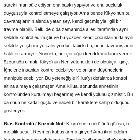
sürekli manipüle ediyor, ona baskı yapıyor ve onu suçluluk
duygusuyla kontrol etmeye çalışıyor. Ama bence Kikyo'nun bu
davranışlarının altında yatan şey, kendi geçmişiyle ilgili bir
travma olabilir. Belki de o da zamanında ailesi tarafından aynı
şekilde kontrol edilmiştir ve bu yüzden kendi çocuklarını da aynı
şekilde yetiştirmeye çalışıyordur. Tabii ki bu, onun davranışlarını
haklı çıkarmıyor. Sonuçta, her çocuğun kendi kararlarını verme
özgürlüğü olmalı. Kikyo'nun Nen yetenekleri de oldukça ilginç.
İğnelerle insanları kontrol edebiliyor ve onların düşüncelerini
manipüle edebiliyor. Bu yeteneğiyle Killua'yı defalarca kontrol
altına almaya çalışmıştır. Ama Killua, sonunda annesinin
kontrolünden kurtulmayı başarmış ve kendi yolunu çizmiştir. Bu
da onun ne kadar güçlü ve iradeli bir karaktere sahip olduğunu
gösteriyor.
Bias Kontrolü / Kozmik Not:
Kikyo'nun o ürkütücü gülüşü, o
metalik sesi... Resmen kabuslarıma giriyor! Ama itiraf edelim,
karakter tasarımı çok başarılı. Tam bir "evil mom" vibe'ı veriyor.