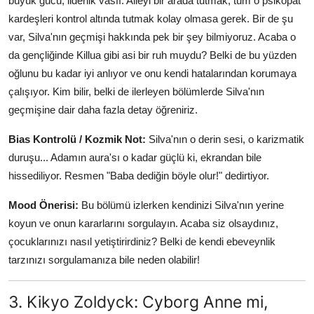
büyük gücü, liderlik vasfı. Aileyi bir arada tutmak, tüm o psikopat
kardeşleri kontrol altında tutmak kolay olmasa gerek. Bir de şu
var, Silva'nın geçmişi hakkında pek bir şey bilmiyoruz. Acaba o
da gençliğinde Killua gibi asi bir ruh muydu? Belki de bu yüzden
oğlunu bu kadar iyi anlıyor ve onu kendi hatalarından korumaya
çalışıyor. Kim bilir, belki de ilerleyen bölümlerde Silva'nın
geçmişine dair daha fazla detay öğreniriz.
Bias Kontrolü / Kozmik Not:
Silva'nın o derin sesi, o karizmatik
duruşu... Adamın aura'sı o kadar güçlü ki, ekrandan bile
hissediliyor. Resmen "Baba dediğin böyle olur!" dedirtiyor.
Mood Önerisi:
Bu bölümü izlerken kendinizi Silva'nın yerine
koyun ve onun kararlarını sorgulayın. Acaba siz olsaydınız,
çocuklarınızı nasıl yetiştirirdiniz? Belki de kendi ebeveynlik
tarzınızı sorgulamanıza bile neden olabilir!
3. Kikyo Zoldyck: Cyborg Anne mi,