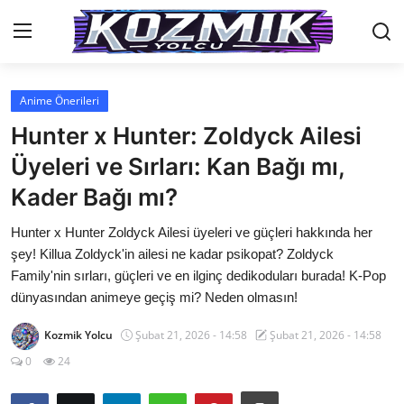
Anime Önerileri
Anasayfa
Hunter x Hunter: Zoldyck Ailesi
Genel
Üyeleri ve Sırları: Kan Bağı mı,
Kader Bağı mı?
İletişim
Hunter x Hunter Zoldyck Ailesi üyeleri ve güçleri hakkında her
Anime Önerileri
şey! Killua Zoldyck'in ailesi ne kadar psikopat? Zoldyck
Kore Dünyası
Family'nin sırları, güçleri ve en ilginç dedikoduları burada! K-Pop
dünyasından animeye geçiş mi? Neden olmasın!
Anime Karakterleri
Kozmik Yolcu
Şubat 21, 2026 - 14:58
Şubat 21, 2026 - 14:58
Anime
0
24
Dizi & Film