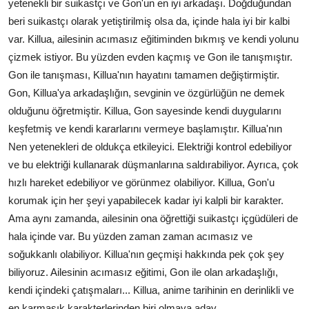
yetenekli bir suikastçı ve Gon'un en iyi arkadaşı. Doğduğundan
beri suikastçı olarak yetiştirilmiş olsa da, içinde hala iyi bir kalbi
var. Killua, ailesinin acımasız eğitiminden bıkmış ve kendi yolunu
çizmek istiyor. Bu yüzden evden kaçmış ve Gon ile tanışmıştır.
Gon ile tanışması, Killua'nın hayatını tamamen değiştirmiştir.
Gon, Killua'ya arkadaşlığın, sevginin ve özgürlüğün ne demek
olduğunu öğretmiştir. Killua, Gon sayesinde kendi duygularını
keşfetmiş ve kendi kararlarını vermeye başlamıştır. Killua'nın
Nen yetenekleri de oldukça etkileyici. Elektriği kontrol edebiliyor
ve bu elektriği kullanarak düşmanlarına saldırabiliyor. Ayrıca, çok
hızlı hareket edebiliyor ve görünmez olabiliyor. Killua, Gon'u
korumak için her şeyi yapabilecek kadar iyi kalpli bir karakter.
Ama aynı zamanda, ailesinin ona öğrettiği suikastçı içgüdüleri de
hala içinde var. Bu yüzden zaman zaman acımasız ve
soğukkanlı olabiliyor. Killua'nın geçmişi hakkında pek çok şey
biliyoruz. Ailesinin acımasız eğitimi, Gon ile olan arkadaşlığı,
kendi içindeki çatışmaları... Killua, anime tarihinin en derinlikli ve
en karmaşık karakterlerinden biri olmaya aday.