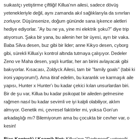
suikastçı yetiştirme çiftliği! Killua'nın ailesi, sadece dövüş
yetenekleriyle değil, aynı zamanda akıl sağlıklarıyla da sınırları
zorluyor. Düşünsenize, doğum gününde sana işkence aletleri
hediye ediyorlar. "Ay bu ne ya, yine mi elektrik şoku?" diye trip
atıyorsun. Şaka bir yana, bu ailenin her bir üyesi, ayrı bir vaka.
Baba Silva desen, buz gibi bir lider; anne Kikyo desen, cyborg
gibi, sürekli Killua'yı kontrol altında tutmaya çalışıyor. Dedeler
Zeno ve Maha desen, yaşlı kurtlar, her an birini avlayacak gibi
bakıyorlar. Kısacası, Zoldyck Ailesi, tam bir "family goals" (tabii ki
ironi yapıyorum!). Ama itiraf edelim, bu karanlık ve karmaşık aile
yapısı, Hunter x Hunter'ı bu kadar çekici kılan unsurlardan biri.
Bir de şu var, Killua bu kadar psikopat bir aileden gelmesine
rağmen nasıl bu kadar sevimli ve iyi kalpli olabiliyor, aklım
almıyor. Genetik mi, çevresel faktörler mi, yoksa Gon'un
arkadaşlığı mı? Bilemiyorum ama bu çocukta bir cevher var, o
kesin!
Bias Kontrolü / Kozmik Not:
Killua'nın "Godspeed" yeteneği,