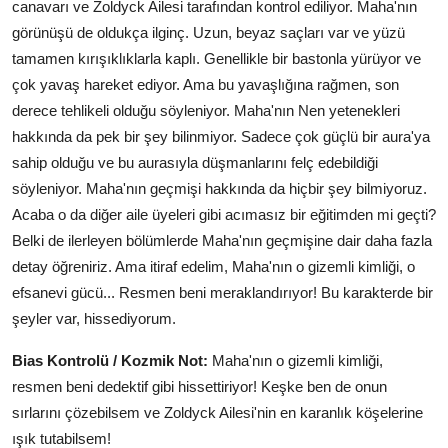
canavarı ve Zoldyck Ailesi tarafından kontrol ediliyor. Maha'nın
görünüşü de oldukça ilginç. Uzun, beyaz saçları var ve yüzü
tamamen kırışıklıklarla kaplı. Genellikle bir bastonla yürüyor ve
çok yavaş hareket ediyor. Ama bu yavaşlığına rağmen, son
derece tehlikeli olduğu söyleniyor. Maha'nın Nen yetenekleri
hakkında da pek bir şey bilinmiyor. Sadece çok güçlü bir aura'ya
sahip olduğu ve bu aurasıyla düşmanlarını felç edebildiği
söyleniyor. Maha'nın geçmişi hakkında da hiçbir şey bilmiyoruz.
Acaba o da diğer aile üyeleri gibi acımasız bir eğitimden mi geçti?
Belki de ilerleyen bölümlerde Maha'nın geçmişine dair daha fazla
detay öğreniriz. Ama itiraf edelim, Maha'nın o gizemli kimliği, o
efsanevi gücü... Resmen beni meraklandırıyor! Bu karakterde bir
şeyler var, hissediyorum.
Bias Kontrolü / Kozmik Not:
Maha'nın o gizemli kimliği,
resmen beni dedektif gibi hissettiriyor! Keşke ben de onun
sırlarını çözebilsem ve Zoldyck Ailesi'nin en karanlık köşelerine
ışık tutabilsem!