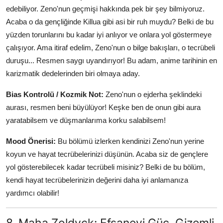
edebiliyor. Zeno'nun geçmişi hakkında pek bir şey bilmiyoruz.
Acaba o da gençliğinde Killua gibi asi bir ruh muydu? Belki de bu
yüzden torunlarını bu kadar iyi anlıyor ve onlara yol göstermeye
çalışıyor. Ama itiraf edelim, Zeno'nun o bilge bakışları, o tecrübeli
duruşu... Resmen saygı uyandırıyor! Bu adam, anime tarihinin en
karizmatik dedelerinden biri olmaya aday.
Bias Kontrolü / Kozmik Not:
Zeno'nun o ejderha şeklindeki
aurası, resmen beni büyülüyor! Keşke ben de onun gibi aura
yaratabilsem ve düşmanlarıma korku salabilsem!
Mood Önerisi:
Bu bölümü izlerken kendinizi Zeno'nun yerine
koyun ve hayat tecrübelerinizi düşünün. Acaba siz de gençlere
yol gösterebilecek kadar tecrübeli misiniz? Belki de bu bölüm,
kendi hayat tecrübelerinizin değerini daha iyi anlamanıza
yardımcı olabilir!
8. Maha Zoldyck: Efsanevi Güç, Gizemli