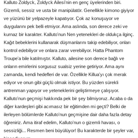
Kalluto Zoldyck, Zoldyck Ailesi'nin en genç üyelerinden biri.
Gizemli, sessiz ve usta bir manipülatör. Genellikle kimono giyiyor
ve yüzünü bir yelpazeyle kapatıyor. Çok az konuşuyor ve
duygularını pek belli etmiyor. Ama aslında, son derece zeki ve
kurnaz bir karakter. Kalluto'nun Nen yetenekleri de oldukça ilginç.
Kağıt bebeklerini kullanarak düşmanlarını takip edebiliyor, onları
kontrol edebiliyor ve onlara zarar verebiliyor. Hatta Phantom
Troupe'a bile katılmıştır. Kalluto, ailesine son derece bağlı ve
onların emirlerini sorgusuz sualsiz yerine getiriyor. Ama aynı
zamanda, kendi hedefleri de var. Özellikle Killua'yı çok merak
ediyor ve onun gibi güçlü olmak istiyor. Bu yüzden sürekli
antrenman yapıyor ve yeteneklerini geliştirmeye çalışıyor.
Kalluto'nun geçmişi hakkında pek bir şey bilmiyoruz. Acaba o da
diğer kardeşleri gibi acımasız bir eğitimden mi geçti? Belki de
ilerleyen bölümlerde Kalluto'nun geçmişine dair daha fazla detay
öğreniriz. Ama itiraf edelim, Kalluto'nun o gizemli havası, o
sessizliği... Resmen beni büyülüyor! Bu karakterde bir şeyler var,