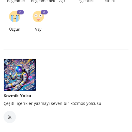
Beğenmek
Beğenmemek
Aşk
Eğlenceli
Sinirli
0
0
Üzgün
Vay
Kozmik Yolcu
Çeşitli içerikler yazmayı seven bir kozmos yolcusu.