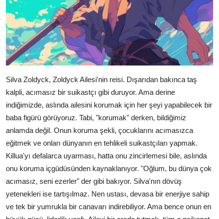
Silva Zoldyck, Zoldyck Ailesi'nin reisi. Dışarıdan bakınca taş
kalpli, acımasız bir suikastçı gibi duruyor. Ama derine
indiğimizde, aslında ailesini korumak için her şeyi yapabilecek bir
baba figürü görüyoruz. Tabi, "korumak" derken, bildiğimiz
anlamda değil. Onun koruma şekli, çocuklarını acımasızca
eğitmek ve onları dünyanın en tehlikeli suikastçıları yapmak.
Killua'yı defalarca uyarması, hatta onu zincirlemesi bile, aslında
onu koruma içgüdüsünden kaynaklanıyor. "Oğlum, bu dünya çok
acımasız, seni ezerler" der gibi bakıyor. Silva'nın dövüş
yetenekleri ise tartışılmaz. Nen ustası, devasa bir enerjiye sahip
ve tek bir yumrukla bir canavarı indirebiliyor. Ama bence onun en