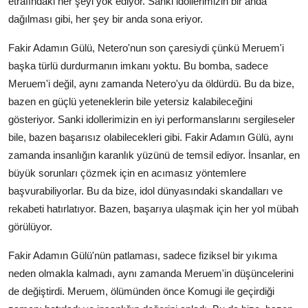
etrafındaki her şeyi yok ediyor. Sanki idollerimizin bir anda
dağılması gibi, her şey bir anda sona eriyor.
Fakir Adamın Gülü, Netero'nun son çaresiydi çünkü Meruem'i
başka türlü durdurmanın imkanı yoktu. Bu bomba, sadece
Meruem'i değil, aynı zamanda Netero'yu da öldürdü. Bu da bize,
bazen en güçlü yeteneklerin bile yetersiz kalabileceğini
gösteriyor. Sanki idollerimizin en iyi performanslarını sergileseler
bile, bazen başarısız olabilecekleri gibi. Fakir Adamın Gülü, aynı
zamanda insanlığın karanlık yüzünü de temsil ediyor. İnsanlar, en
büyük sorunları çözmek için en acımasız yöntemlere
başvurabiliyorlar. Bu da bize, idol dünyasındaki skandalları ve
rekabeti hatırlatıyor. Bazen, başarıya ulaşmak için her yol mübah
görülüyor.
Fakir Adamın Gülü'nün patlaması, sadece fiziksel bir yıkıma
neden olmakla kalmadı, aynı zamanda Meruem'in düşüncelerini
de değiştirdi. Meruem, ölümünden önce Komugi ile geçirdiği