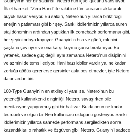
Guanyin'in her bir saldırısı, Netero'nun içsel gücünü yansıtıyor.
İlk el hareketi "Zero Hand" ile rakibine tüm aurasını aktararak
büyük hasar veriyor. Bu saldırı, Netero'nun yıllarca biriktirdiği
enerjinin patlaması gibi bir şey. Sanki idollerimizin yıllarca süren
staj döneminin ardından yaptıkları ilk comeback performansı gibi,
her şeyini ortaya koyuyor. Guanyin'in hızı ve gücü, rakibini
şaşkına çeviriyor ve ona karşı koyma şansı bırakmıyor. Bu
yetenek, sadece güç değil, aynı zamanda Netero'nun disiplinini
ve azmini de temsil ediyor. Hani bazı idoller vardır ya, ne kadar
zorluğa göğüs gererlerse gersinler asla pes etmezler, işte Netero
da onlardan biri.
100-Type Guanyin'in en etkileyici yanı ise, Netero'nun bu
yeteneği kullanırkenki dinginliği. Netero, savaşırken bile
meditasyon yapıyormuş gibi bir hali var. Bu da onun ne kadar
tecrübeli ve olgun bir Nen kullanıcısı olduğunu gösteriyor. Sanki
idollerimizin yıllarca sahnede performans sergiledikten sonra
kazandıkları o rahatlık ve özgüven gibi. Netero, Guanyin'i sadece