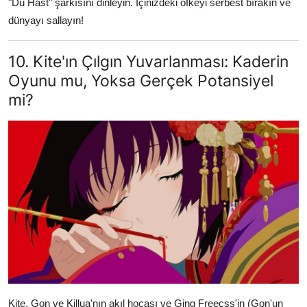
"Du Hast" şarkısını dinleyin. İçinizdeki öfkeyi serbest bırakın ve
dünyayı sallayın!
10. Kite'ın Çılgın Yuvarlanması: Kaderin
Oyunu mu, Yoksa Gerçek Potansiyel
mi?
Kite, Gon ve Killua'nın akıl hocası ve Ging Freecss'in (Gon'un