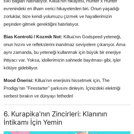
sıkı bağları hatırlatıyor. Killua'nın hikayesi, Hunter x Hunter
evrenindeki en ilham verici hikayelerden biri. Onun yaşadığı
zorluklar, bize kendi yolumuzu çizmek ve hayallerimizin
peşinden gitmek gerektiğini hatırlatıyor.
Bias Kontrolü / Kozmik Not:
Killua'nın Godspeed yeteneği,
onun hızını ve reflekslerini inanılmaz seviyelere çıkarıyor. Ama
aynı zamanda, bu yeteneği kullanmak için büyük bir enerjiye
ihtiyacı var. Yoksa, idollerimizin sahnede bayılması gibi, işler
kötüye gidebiliyor.
Mood Önerisi:
Killua'nın enerjisini hissetmek için, The
Prodigy'nin "Firestarter" şarkısını dinleyin. İçinizdeki elektriği
serbest bırakın ve dünyayı fethedin!
6. Kurapika'nın Zincirleri: Klanının
İntikamı İçin Yemin