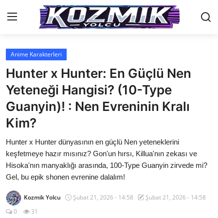
Anime Karakterleri
Anasayfa
Hunter x Hunter: En Güçlü Nen
Genel
Yeteneği Hangisi? (10-Type
Guanyin)! : Nen Evreninin Kralı
İletişim
Kim?
Anime Önerileri
Hunter x Hunter dünyasının en güçlü Nen yeteneklerini
Kore Dünyası
keşfetmeye hazır mısınız? Gon'un hırsı, Killua'nın zekası ve
Hisoka'nın manyaklığı arasında, 100-Type Guanyin zirvede mi?
Anime Karakterleri
Gel, bu epik shonen evrenine dalalım!
Anime
Kozmik Yolcu
Şubat 21, 2026 - 14:58
Şubat 21, 2026 - 14:58
Dizi & Film
0
31