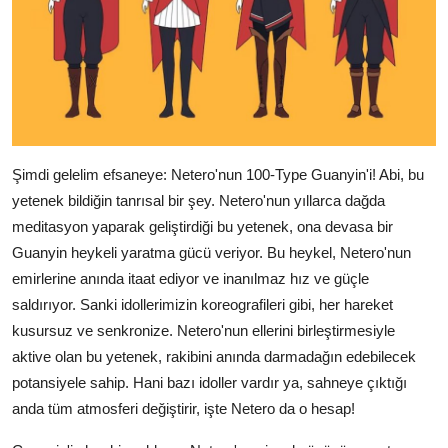
Şimdi gelelim efsaneye: Netero'nun 100-Type Guanyin'i! Abi, bu
yetenek bildiğin tanrısal bir şey. Netero'nun yıllarca dağda
meditasyon yaparak geliştirdiği bu yetenek, ona devasa bir
Guanyin heykeli yaratma gücü veriyor. Bu heykel, Netero'nun
emirlerine anında itaat ediyor ve inanılmaz hız ve güçle
saldırıyor. Sanki idollerimizin koreografileri gibi, her hareket
kusursuz ve senkronize. Netero'nun ellerini birleştirmesiyle
aktive olan bu yetenek, rakibini anında darmadağın edebilecek
potansiyele sahip. Hani bazı idoller vardır ya, sahneye çıktığı
anda tüm atmosferi değiştirir, işte Netero da o hesap!