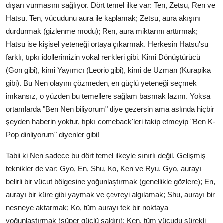
dışarı vurmasını sağlıyor. Dört temel ilke var: Ten, Zetsu, Ren ve
Hatsu. Ten, vücudunu aura ile kaplamak; Zetsu, aura akışını
durdurmak (gizlenme modu); Ren, aura miktarını arttırmak;
Hatsu ise kişisel yeteneği ortaya çıkarmak. Herkesin Hatsu'su
farklı, tıpkı idollerimizin vokal renkleri gibi. Kimi Dönüştürücü
(Gon gibi), kimi Yayımcı (Leorio gibi), kimi de Uzman (Kurapika
gibi). Bu Nen olayını çözmeden, en güçlü yeteneği seçmek
imkansız, o yüzden bu temellere sağlam basmak lazım. Yoksa
ortamlarda "Ben Nen biliyorum" diye gezersin ama aslında hiçbir
şeyden haberin yoktur, tıpkı comeback'leri takip etmeyip "Ben K-
Pop dinliyorum" diyenler gibi!
Tabii ki Nen sadece bu dört temel ilkeyle sınırlı değil. Gelişmiş
teknikler de var: Gyo, En, Shu, Ko, Ken ve Ryu. Gyo, aurayı
belirli bir vücut bölgesine yoğunlaştırmak (genellikle gözlere); En,
aurayı bir küre gibi yaymak ve çevreyi algılamak; Shu, aurayı bir
nesneye aktarmak; Ko, tüm aurayı tek bir noktaya
yoğunlaştırmak (süper güçlü saldırı); Ken, tüm vücudu sürekli