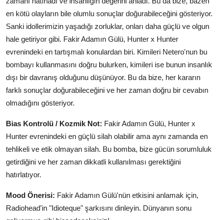
zamanı hatırladı ve insanlığın değerini anladı. Bu da bize, bazen
en kötü olayların bile olumlu sonuçlar doğurabileceğini gösteriyor.
Sanki idollerimizin yaşadığı zorluklar, onları daha güçlü ve olgun
hale getiriyor gibi. Fakir Adamın Gülü, Hunter x Hunter
evrenindeki en tartışmalı konulardan biri. Kimileri Netero'nun bu
bombayı kullanmasını doğru bulurken, kimileri ise bunun insanlık
dışı bir davranış olduğunu düşünüyor. Bu da bize, her kararın
farklı sonuçlar doğurabileceğini ve her zaman doğru bir cevabın
olmadığını gösteriyor.
Bias Kontrolü / Kozmik Not:
Fakir Adamın Gülü, Hunter x
Hunter evrenindeki en güçlü silah olabilir ama aynı zamanda en
tehlikeli ve etik olmayan silah. Bu bomba, bize gücün sorumluluk
getirdiğini ve her zaman dikkatli kullanılması gerektiğini
hatırlatıyor.
Mood Önerisi:
Fakir Adamın Gülü'nün etkisini anlamak için,
Radiohead'in "Idioteque" şarkısını dinleyin. Dünyanın sonu