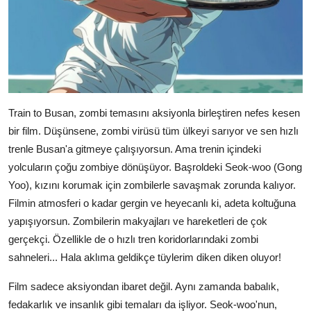
Train to Busan, zombi temasını aksiyonla birleştiren nefes kesen
bir film. Düşünsene, zombi virüsü tüm ülkeyi sarıyor ve sen hızlı
trenle Busan'a gitmeye çalışıyorsun. Ama trenin içindeki
yolcuların çoğu zombiye dönüşüyor. Başroldeki Seok-woo (Gong
Yoo), kızını korumak için zombilerle savaşmak zorunda kalıyor.
Filmin atmosferi o kadar gergin ve heyecanlı ki, adeta koltuğuna
yapışıyorsun. Zombilerin makyajları ve hareketleri de çok
gerçekçi. Özellikle de o hızlı tren koridorlarındaki zombi
sahneleri... Hala aklıma geldikçe tüylerim diken diken oluyor!
Film sadece aksiyondan ibaret değil. Aynı zamanda babalık,
fedakarlık ve insanlık gibi temaları da işliyor. Seok-woo'nun,