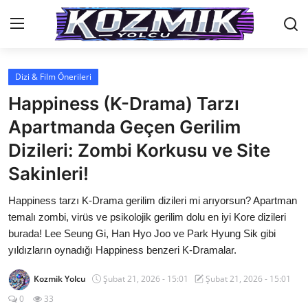
Dizi & Film Önerileri
Anasayfa
Happiness (K-Drama) Tarzı
Genel
Apartmanda Geçen Gerilim
Dizileri: Zombi Korkusu ve Site
İletişim
Sakinleri!
Anime Önerileri
Happiness tarzı K-Drama gerilim dizileri mi arıyorsun? Apartman
Kore Dünyası
temalı zombi, virüs ve psikolojik gerilim dolu en iyi Kore dizileri
burada! Lee Seung Gi, Han Hyo Joo ve Park Hyung Sik gibi
Anime Karakterleri
yıldızların oynadığı Happiness benzeri K-Dramalar.
Anime
Kozmik Yolcu
Şubat 21, 2026 - 15:01
Şubat 21, 2026 - 15:01
Dizi & Film
0
33