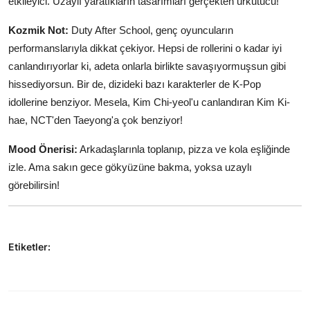
etkileyici. Uzaylı yaratıkların tasarımları gerçekten ürkütücü!
Kozmik Not:
Duty After School, genç oyuncuların
performanslarıyla dikkat çekiyor. Hepsi de rollerini o kadar iyi
canlandırıyorlar ki, adeta onlarla birlikte savaşıyormuşsun gibi
hissediyorsun. Bir de, dizideki bazı karakterler de K-Pop
idollerine benziyor. Mesela, Kim Chi-yeol'u canlandıran Kim Ki-
hae, NCT'den Taeyong'a çok benziyor!
Mood Önerisi:
Arkadaşlarınla toplanıp, pizza ve kola eşliğinde
izle. Ama sakın gece gökyüzüne bakma, yoksa uzaylı
görebilirsin!
Etiketler: