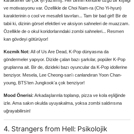
karakterler de çok iyi yazılmış. Her birinin kendine özgü bir kişiliği
ve motivasyonu var. Özellikle de Choi Nam-ra (Cho Yi-hyun)
karakterinin o cool ve mesafeli tavırları... Tam bir bad girl! Bir de
tabii ki, dizinin görsel efektleri ve aksiyon sahneleri de muazzam.
Özellikle de o okul koridorlarındaki zombi sahneleri... Resmen
kan gövdeyi götürüyor!
Kozmik Not:
All of Us Are Dead, K-Pop dünyasına da
göndermeler yapıyor. Dizide çalan bazı şarkılar, popüler K-Pop
gruplarına ait. Bir de, dizideki bazı oyuncular da K-Pop idollerine
benziyor. Mesela, Lee Cheong-san'ı canlandıran Yoon Chan-
young, BTS'ten Jungkook'a çok benziyor!
Mood Önerisi:
Arkadaşlarınla toplanıp, pizza ve kola eşliğinde
izle. Ama sakın okulda uyuyakalma, yoksa zombi saldırısına
uğrayabilirsin!
4. Strangers from Hell: Psikolojik