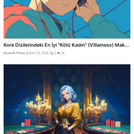
Kore Dizilerindeki En İyi "Kötü Kadın" (Villainess) Mak...
Kozmik Yolcu
Şubat 23, 2026
0
26