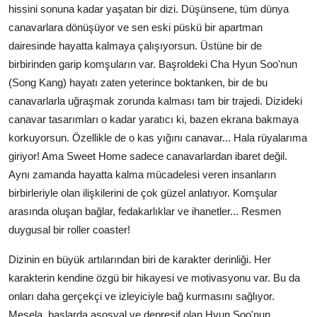
hissini sonuna kadar yaşatan bir dizi. Düşünsene, tüm dünya
canavarlara dönüşüyor ve sen eski püskü bir apartman
dairesinde hayatta kalmaya çalışıyorsun. Üstüne bir de
birbirinden garip komşuların var. Başroldeki Cha Hyun Soo'nun
(Song Kang) hayatı zaten yeterince boktanken, bir de bu
canavarlarla uğraşmak zorunda kalması tam bir trajedi. Dizideki
canavar tasarımları o kadar yaratıcı ki, bazen ekrana bakmaya
korkuyorsun. Özellikle de o kas yığını canavar... Hala rüyalarıma
giriyor! Ama Sweet Home sadece canavarlardan ibaret değil.
Aynı zamanda hayatta kalma mücadelesi veren insanların
birbirleriyle olan ilişkilerini de çok güzel anlatıyor. Komşular
arasında oluşan bağlar, fedakarlıklar ve ihanetler... Resmen
duygusal bir roller coaster!
Dizinin en büyük artılarından biri de karakter derinliği. Her
karakterin kendine özgü bir hikayesi ve motivasyonu var. Bu da
onları daha gerçekçi ve izleyiciyle bağ kurmasını sağlıyor.
Mesela, başlarda asosyal ve depresif olan Hyun Soo'nun