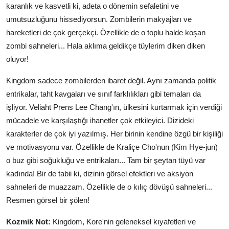
karanlık ve kasvetli ki, adeta o dönemin sefaletini ve
umutsuzluğunu hissediyorsun. Zombilerin makyajları ve
hareketleri de çok gerçekçi. Özellikle de o toplu halde koşan
zombi sahneleri... Hala aklıma geldikçe tüylerim diken diken
oluyor!
Kingdom sadece zombilerden ibaret değil. Aynı zamanda politik
entrikalar, taht kavgaları ve sınıf farklılıkları gibi temaları da
işliyor. Veliaht Prens Lee Chang'ın, ülkesini kurtarmak için verdiği
mücadele ve karşılaştığı ihanetler çok etkileyici. Dizideki
karakterler de çok iyi yazılmış. Her birinin kendine özgü bir kişiliği
ve motivasyonu var. Özellikle de Kraliçe Cho'nun (Kim Hye-jun)
o buz gibi soğukluğu ve entrikaları... Tam bir şeytan tüyü var
kadında! Bir de tabii ki, dizinin görsel efektleri ve aksiyon
sahneleri de muazzam. Özellikle de o kılıç dövüşü sahneleri...
Resmen görsel bir şölen!
Kozmik Not:
Kingdom, Kore'nin geleneksel kıyafetleri ve