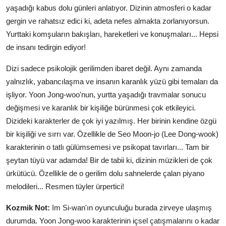
yaşadığı kabus dolu günleri anlatıyor. Dizinin atmosferi o kadar
gergin ve rahatsız edici ki, adeta nefes almakta zorlanıyorsun.
Yurttaki komşuların bakışları, hareketleri ve konuşmaları... Hepsi
de insanı tedirgin ediyor!
Dizi sadece psikolojik gerilimden ibaret değil. Aynı zamanda
yalnızlık, yabancılaşma ve insanın karanlık yüzü gibi temaları da
işliyor. Yoon Jong-woo'nun, yurtta yaşadığı travmalar sonucu
değişmesi ve karanlık bir kişiliğe bürünmesi çok etkileyici.
Dizideki karakterler de çok iyi yazılmış. Her birinin kendine özgü
bir kişiliği ve sırrı var. Özellikle de Seo Moon-jo (Lee Dong-wook)
karakterinin o tatlı gülümsemesi ve psikopat tavırları... Tam bir
şeytan tüyü var adamda! Bir de tabii ki, dizinin müzikleri de çok
ürkütücü. Özellikle de o gerilim dolu sahnelerde çalan piyano
melodileri... Resmen tüyler ürpertici!
Kozmik Not:
Im Si-wan'ın oyunculuğu burada zirveye ulaşmış
durumda. Yoon Jong-woo karakterinin içsel çatışmalarını o kadar