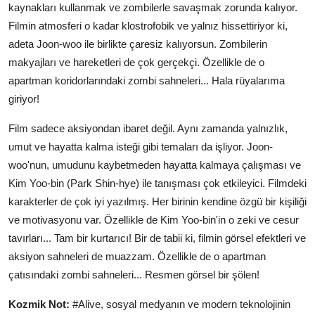
kaynakları kullanmak ve zombilerle savaşmak zorunda kalıyor.
Filmin atmosferi o kadar klostrofobik ve yalnız hissettiriyor ki,
adeta Joon-woo ile birlikte çaresiz kalıyorsun. Zombilerin
makyajları ve hareketleri de çok gerçekçi. Özellikle de o
apartman koridorlarındaki zombi sahneleri... Hala rüyalarıma
giriyor!
Film sadece aksiyondan ibaret değil. Aynı zamanda yalnızlık,
umut ve hayatta kalma isteği gibi temaları da işliyor. Joon-
woo'nun, umudunu kaybetmeden hayatta kalmaya çalışması ve
Kim Yoo-bin (Park Shin-hye) ile tanışması çok etkileyici. Filmdeki
karakterler de çok iyi yazılmış. Her birinin kendine özgü bir kişiliği
ve motivasyonu var. Özellikle de Kim Yoo-bin'in o zeki ve cesur
tavırları... Tam bir kurtarıcı! Bir de tabii ki, filmin görsel efektleri ve
aksiyon sahneleri de muazzam. Özellikle de o apartman
çatısındaki zombi sahneleri... Resmen görsel bir şölen!
Kozmik Not:
#Alive, sosyal medyanın ve modern teknolojinin