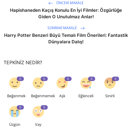
ÖNCEKI MAKALE
Hapishaneden Kaçış Konulu En İyi Filmler: Özgürlüğe
Giden O Unutulmaz Anlar!
SONRAKI MAKALE
Harry Potter Benzeri Büyü Temalı Film Önerileri: Fantastik
Dünyalara Dalış!
TEPKINIZ NEDIR?
0
0
0
0
0
Beğenmek
Beğenmemek
Aşk
Eğlenceli
Sinirli
0
0
Üzgün
Vay