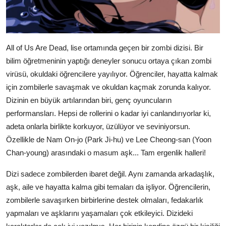
All of Us Are Dead, lise ortamında geçen bir zombi dizisi. Bir
bilim öğretmeninin yaptığı deneyler sonucu ortaya çıkan zombi
virüsü, okuldaki öğrencilere yayılıyor. Öğrenciler, hayatta kalmak
için zombilerle savaşmak ve okuldan kaçmak zorunda kalıyor.
Dizinin en büyük artılarından biri, genç oyuncuların
performansları. Hepsi de rollerini o kadar iyi canlandırıyorlar ki,
adeta onlarla birlikte korkuyor, üzülüyor ve seviniyorsun.
Özellikle de Nam On-jo (Park Ji-hu) ve Lee Cheong-san (Yoon
Chan-young) arasındaki o masum aşk... Tam ergenlik halleri!
Dizi sadece zombilerden ibaret değil. Aynı zamanda arkadaşlık,
aşk, aile ve hayatta kalma gibi temaları da işliyor. Öğrencilerin,
zombilerle savaşırken birbirlerine destek olmaları, fedakarlık
yapmaları ve aşklarını yaşamaları çok etkileyici. Dizideki