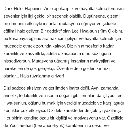
Dark Hole, Happiness'ın o apokaliptik ve hayatta kalma temasını
sevenler için ilgi çekici bir seçenek olabilir. Düşünsene, gizemli
bir dumanın etkisiyle insanlar mutasyona uğruyor ve şiddete
eğilimli hale geliyor. Bir dedektif olan Lee Hwa-sun (Kim Ok-bin),
bu kasabaya oğlunu aramak için geliyor ve hayatta kalmak için
mücadele etmek zorunda kalıyor. Dizinin atmosferi o kadar
karanlık ve kasvetli ki, adeta o kasabanın umutsuzluğunu
hissediyorsun. Mutasyona uğramış insanların makyajları ve
hareketleri de çok gerçekçi. Özellikle de o gözleri kırmızı
olanlar... Hala rüyalarıma giriyor!
Dizi sadece aksiyon ve gerilimden ibaret değil. Aynı zamanda
annelik, fedakarlık ve insanın doğası gibi temaları da işliyor. Lee
Hwa-sun'un, oğlunu bulmak için verdiği mücadele ve karşılaştığı
zorluklar çok etkileyici. Dizideki karakterler de çok iyi yazılmış.
Her birinin kendine özgü bir kişiliği ve motivasyonu var. Özellikle
de Yoo Tae-han (Lee Joon-hyuk) karakterinin o cesur ve