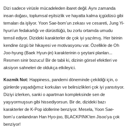
Dizi sadece virüsle mücadeleden ibaret değil. Aynı zamanda
insan doğası, toplumsal eşitsizlik ve hayatta kalma içgüdüsü gibi
temaları da işliyor. Yoon Sae-bom'un zekası ve cesareti, Jung Yi-
hyun'un fedakarlığı ve dürüstlüğü, bu zorlu ortamda umudu
temsil ediyor. Dizideki karakterler de çok iyi yazılmış. Her birinin
kendine özgü bir hikayesi ve motivasyonu var. Özellikle de Oh
Joo-hyung (Baek Hyun-jin) karakterinin o şeytani planları...
Resmen sinir bozucu! Bir de tabii ki, dizinin görsel efektleri ve
aksiyon sahneleri de oldukça etkileyici.
Kozmik Not:
Happiness, pandemi döneminde çekildiği için, o
günlerde yaşadığımız korkuları ve belirsizlikleri çok iyi yansıtıyor.
Diziyi izlerken, sanki o apartman kompleksinde sen de
yaşıyormuşsun gibi hissediyorsun. Bir de, dizideki bazı
karakterler de K-Pop idollerine benziyor. Mesela, Yoon Sae-
bom'u canlandıran Han Hyo-joo, BLACKPINK'ten Jisoo'ya çok
benziyor!