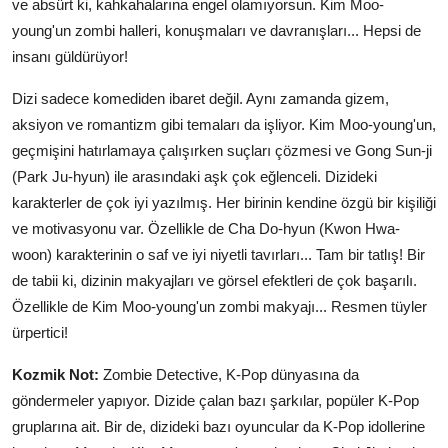
ve absürt ki, kahkahalarına engel olamıyorsun. Kim Moo-
young'un zombi halleri, konuşmaları ve davranışları... Hepsi de
insanı güldürüyor!
Dizi sadece komediden ibaret değil. Aynı zamanda gizem,
aksiyon ve romantizm gibi temaları da işliyor. Kim Moo-young'un,
geçmişini hatırlamaya çalışırken suçları çözmesi ve Gong Sun-ji
(Park Ju-hyun) ile arasındaki aşk çok eğlenceli. Dizideki
karakterler de çok iyi yazılmış. Her birinin kendine özgü bir kişiliği
ve motivasyonu var. Özellikle de Cha Do-hyun (Kwon Hwa-
woon) karakterinin o saf ve iyi niyetli tavırları... Tam bir tatlış! Bir
de tabii ki, dizinin makyajları ve görsel efektleri de çok başarılı.
Özellikle de Kim Moo-young'un zombi makyajı... Resmen tüyler
ürpertici!
Kozmik Not:
Zombie Detective, K-Pop dünyasına da
göndermeler yapıyor. Dizide çalan bazı şarkılar, popüler K-Pop
gruplarına ait. Bir de, dizideki bazı oyuncular da K-Pop idollerine