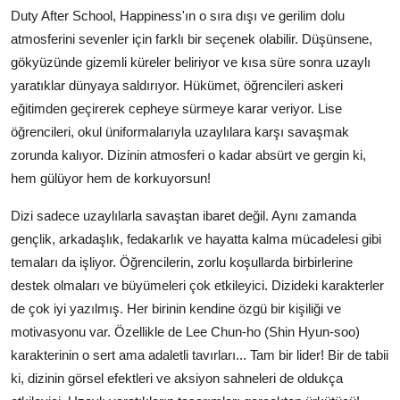
Duty After School, Happiness'ın o sıra dışı ve gerilim dolu
atmosferini sevenler için farklı bir seçenek olabilir. Düşünsene,
gökyüzünde gizemli küreler beliriyor ve kısa süre sonra uzaylı
yaratıklar dünyaya saldırıyor. Hükümet, öğrencileri askeri
eğitimden geçirerek cepheye sürmeye karar veriyor. Lise
öğrencileri, okul üniformalarıyla uzaylılara karşı savaşmak
zorunda kalıyor. Dizinin atmosferi o kadar absürt ve gergin ki,
hem gülüyor hem de korkuyorsun!
Dizi sadece uzaylılarla savaştan ibaret değil. Aynı zamanda
gençlik, arkadaşlık, fedakarlık ve hayatta kalma mücadelesi gibi
temaları da işliyor. Öğrencilerin, zorlu koşullarda birbirlerine
destek olmaları ve büyümeleri çok etkileyici. Dizideki karakterler
de çok iyi yazılmış. Her birinin kendine özgü bir kişiliği ve
motivasyonu var. Özellikle de Lee Chun-ho (Shin Hyun-soo)
karakterinin o sert ama adaletli tavırları... Tam bir lider! Bir de tabii
ki, dizinin görsel efektleri ve aksiyon sahneleri de oldukça