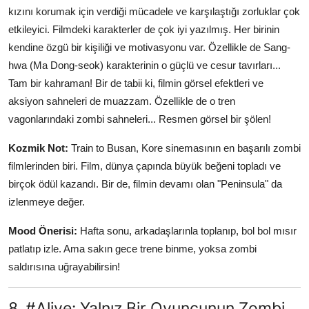
kızını korumak için verdiği mücadele ve karşılaştığı zorluklar çok
etkileyici. Filmdeki karakterler de çok iyi yazılmış. Her birinin
kendine özgü bir kişiliği ve motivasyonu var. Özellikle de Sang-
hwa (Ma Dong-seok) karakterinin o güçlü ve cesur tavırları...
Tam bir kahraman! Bir de tabii ki, filmin görsel efektleri ve
aksiyon sahneleri de muazzam. Özellikle de o tren
vagonlarındaki zombi sahneleri... Resmen görsel bir şölen!
Kozmik Not:
Train to Busan, Kore sinemasının en başarılı zombi
filmlerinden biri. Film, dünya çapında büyük beğeni topladı ve
birçok ödül kazandı. Bir de, filmin devamı olan "Peninsula" da
izlenmeye değer.
Mood Önerisi:
Hafta sonu, arkadaşlarınla toplanıp, bol bol mısır
patlatıp izle. Ama sakın gece trene binme, yoksa zombi
saldırısına uğrayabilirsin!
8. #Alive: Yalnız Bir Oyuncunun Zombi