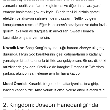
zamanla liderlik vasıflarını keşfetmesi ve diğer insanlara yardım
etmeye başlaması çok etkileyici. Bir de tabii ki, dizinin görsel
efektleri ve aksiyon sahneleri de muazzam. Netflix bütçeyi
konuşturmuş resmen! Eğer Happiness'ı sevdiysen ve daha fazla
gerilim, aksiyon ve duygusallık arıyorsan, Sweet Home'a
kesinlikle bir şans vermelisin.
Kozmik Not:
Song Kang'ın oyunculuğu burada zirveye ulaşmış
durumda. Hyun Soo karakterinin içsel çatışmalarını o kadar iyi
yansıtıyor ki, adeta onunla birlikte acı çekiyorsun. Bir de, dizideki
müzikler de çok gaz. Özellikle de Imagine Dragons'ın "Warriors"
şarkısı, aksiyon sahnelerine ayrı bir hava katıyor.
Mood Önerisi:
Karanlık bir gecede, battaniyenin altına girip,
ışıkları kapatıp izle. Ama yalnız izleme, yoksa altını ıslatabilirsin!
2. Kingdom: Joseon Hanedanlığı'nda